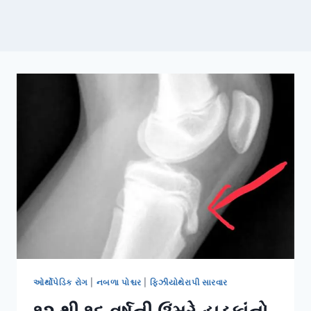
ઓર્થોપેડિક રોગ
|
નબળા પોશ્ચર
|
ફિઝીયોથેરાપી સારવાર