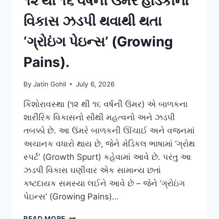
૧૨ થી ૧૬ વર્ષની ઉંમરે હાડકાંનો
વિકાસ ઝડપી થવાથી થતા
‘ગ્રોઇંગ પેઇન્સ’ (Growing
Pains).
By
Jatin Gohil
July 6, 2026
કિશોરાવસ્થા (૧૨ થી ૧૬ વર્ષની ઉંમર) એ બાળકના
શારીરિક વિકાસનો સૌથી મહત્વનો અને ઝડપી
તબક્કો છે. આ ઉંમરે બાળકની ઊંચાઈ અને વજનમાં
અચાનક વધારો થાય છે, જેને મેડિકલ ભાષામાં ‘ગ્રોથ
સ્પર્ટ’ (Growth Spurt) કહેવામાં આવે છે. પરંતુ આ
ઝડપી વિકાસ ઘણીવાર એક સામાન્ય છતાં
કષ્ટદાયક સમસ્યા લઈને આવે છે – જેને ‘ગ્રોઇંગ
પેઇન્સ’ (Growing Pains)…
૧૨
READ MORE