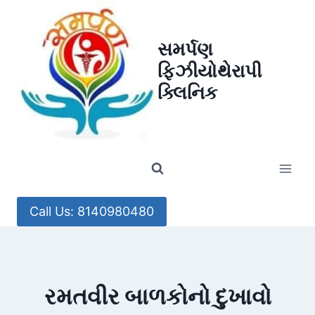
Skip
to
સમર્પણ
content
ફિઝીયોથેરાપી
ક્લિનિક
Call Us: 8140980480
રમતવીર બાળકોનો દુખાવો