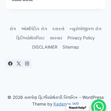
થી
૧૬
વર્ષની
ઉંમરે
હાડકાંનો
રોગ
ઓર્થોપેડિક રોગ
કસરતો
ન્યુરોલોજીકલ રોગ
વિકાસ
ઝડપી
ફિઝિયોથેરાપિસ્ટ
સારવાર
Privacy Policy
થવાથી
થતા
DISCLAIMER
Sitemap
‘ગ્રોઇંગ
પેઇન્સ’
(GROWING
PAINS).
© 2026 સમર્પણ ફિઝીયોથેરાપી ક્લિનિક - WordPress
Theme by
Kadence WP
Need Help?