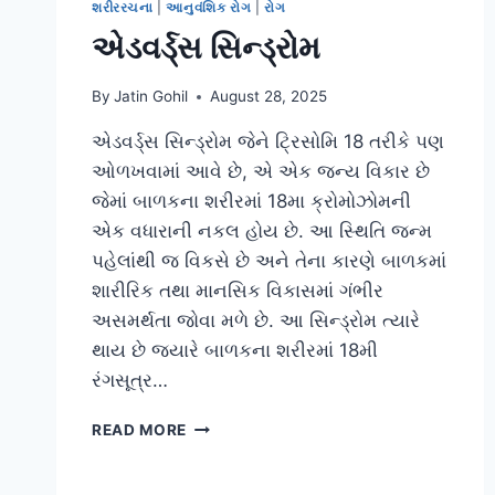
શરીરરચના
|
આનુવંશિક રોગ
|
રોગ
એડવર્ડ્સ સિન્ડ્રોમ
By
Jatin Gohil
August 28, 2025
એડવર્ડ્સ સિન્ડ્રોમ જેને ટ્રિસોમિ 18 તરીકે પણ
ઓળખવામાં આવે છે, એ એક જન્ય વિકાર છે
જેમાં બાળકના શરીરમાં 18મા ક્રોમોઝોમની
એક વધારાની નકલ હોય છે. આ સ્થિતિ જન્મ
પહેલાંથી જ વિકસે છે અને તેના કારણે બાળકમાં
શારીરિક તથા માનસિક વિકાસમાં ગંભીર
અસમર્થતા જોવા મળે છે. આ સિન્ડ્રોમ ત્યારે
થાય છે જ્યારે બાળકના શરીરમાં 18મી
રંગસૂત્ર…
એડવર્ડ્સ
READ MORE
સિન્ડ્રોમ