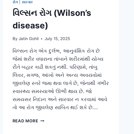
રોગ
|
સારવાર
વિલ્સન રોગ (Wilson’s
disease)
By
Jatin Gohil
July 15, 2025
વિલ્સન રોગ એક દુર્લભ, આનુવંશિક રોગ છે
જેમાં શરીર વધારાના તાંબાને શરીરમાંથી યોગ્ય
રીતે બહાર કાઢી શકતું નથી. પરિણામે, તાંબુ
લિવર, મગજ, આંખો અને અન્ય અવયવોમાં
જીવલેણ સ્તરે જમા થવા લાગે છે, જેનાથી ગંભીર
સ્વાસ્થ્ય સમસ્યાઓ ઊભી થાય છે. જો
સમયસર નિદાન અને સારવાર ન કરવામાં આવે
તો આ રોગ જીવલેણ સાબિત થઈ શકે છે….
વિલ્સન
READ MORE
રોગ
(WILSON’S