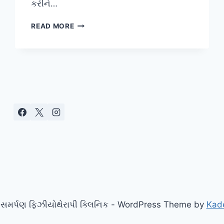
કરીને…
ફિનાઇલકેટોન્યુરિયા
READ MORE
(PHENYLKETONURIA
–
PKU)
સમર્પણ ફિઝીયોથેરાપી ક્લિનિક - WordPress Theme by
Kad