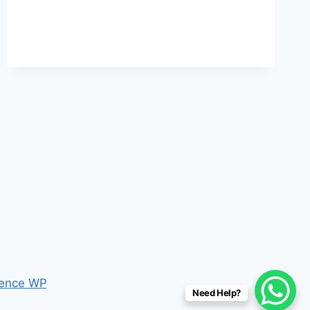
DISEASE)
ence WP
Need Help?