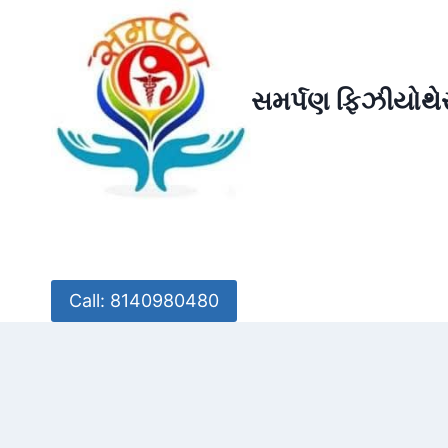
Skip
to
content
સમર્પણ ફિઝીયોથેર
Call: 8140980480