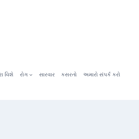
ા વિશે
રોગ
સારવાર
કસરતો
અમારો સંપર્ક કરો