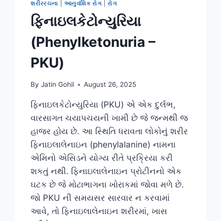
શરીરરચના
|
આનુવંશિક રોગ
|
રોગ
ફિનાઇલકેટોન્યુરિયા
(Phenylketonuria –
PKU)
By
Jatin Gohil
August 26, 2025
ફિનાઇલકેટોન્યુરિયા (PKU) એ એક દુર્લભ,
વારસાગત ચયાપચયની ખામી છે જે જન્મથી જ
હાજર હોય છે. આ સ્થિતિ ધરાવતા લોકોનું શરીર
ફિનાઇલાલેનાઇન (phenylalanine) નામના
એમિનો એસિડને યોગ્ય રીતે પ્રક્રિયા કરી
શકતું નથી. ફિનાઇલાલેનાઇન પ્રોટીનનો એક
ઘટક છે જે મોટાભાગના ખોરાકમાં જોવા મળે છે.
જો PKU ની સમયસર સારવાર ન કરવામાં
આવે, તો ફિનાઇલાલેનાઇન શરીરમાં, ખાસ