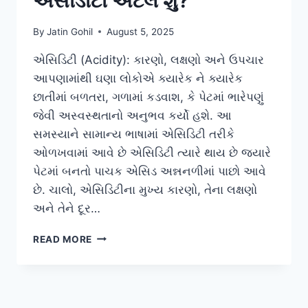
એસીડીટી એટલે શું?
By
Jatin Gohil
August 5, 2025
એસિડિટી (Acidity): કારણો, લક્ષણો અને ઉપચાર
આપણામાંથી ઘણા લોકોએ ક્યારેક ને ક્યારેક
છાતીમાં બળતરા, ગળામાં કડવાશ, કે પેટમાં ભારેપણું
જેવી અસ્વસ્થતાનો અનુભવ કર્યો હશે. આ
સમસ્યાને સામાન્ય ભાષામાં એસિડિટી તરીકે
ઓળખવામાં આવે છે એસિડિટી ત્યારે થાય છે જ્યારે
પેટમાં બનતો પાચક એસિડ અન્નનળીમાં પાછો આવે
છે. ચાલો, એસિડિટીના મુખ્ય કારણો, તેના લક્ષણો
અને તેને દૂર…
એસીડીટી
READ MORE
એટલે
શું?