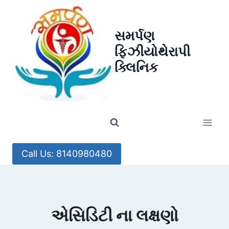
Skip
to
સમર્પણ
content
ફિઝીયોથેરાપી
ક્લિનિક
Call Us: 8140980480
એસિડિટી ના લક્ષણો