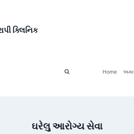
ાપી ક્લિનિક
Home
અમાર
ઘરેલુ આરોગ્ય સેવા