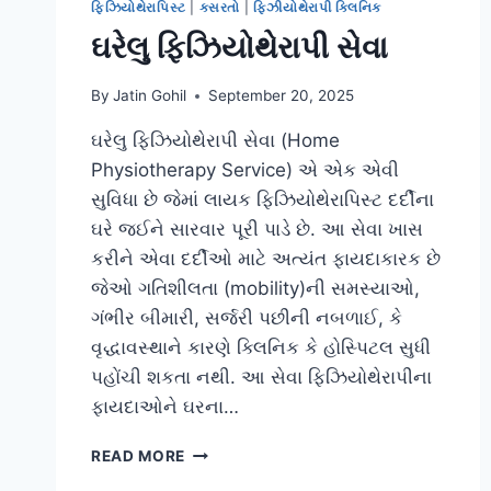
ફિઝિયોથેરાપિસ્ટ
|
કસરતો
|
ફિઝીયોથેરાપી ક્લિનિક
ઘરેલુ ફિઝિયોથેરાપી સેવા
By
Jatin Gohil
September 20, 2025
ઘરેલુ ફિઝિયોથેરાપી સેવા (Home
Physiotherapy Service) એ એક એવી
સુવિધા છે જેમાં લાયક ફિઝિયોથેરાપિસ્ટ દર્દીના
ઘરે જઈને સારવાર પૂરી પાડે છે. આ સેવા ખાસ
કરીને એવા દર્દીઓ માટે અત્યંત ફાયદાકારક છે
જેઓ ગતિશીલતા (mobility)ની સમસ્યાઓ,
ગંભીર બીમારી, સર્જરી પછીની નબળાઈ, કે
વૃદ્ધાવસ્થાને કારણે ક્લિનિક કે હોસ્પિટલ સુધી
પહોંચી શકતા નથી. આ સેવા ફિઝિયોથેરાપીના
ફાયદાઓને ઘરના…
ઘરેલુ
READ MORE
ફિઝિયોથેરાપી