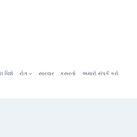
ા વિશે
રોગ
સારવાર
કસરતો
અમારો સંપર્ક કરો