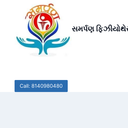
Skip
to
content
સમર્પણ ફિઝીયોથેર
Call: 8140980480