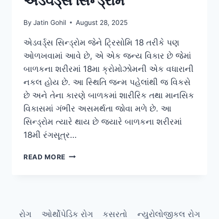
એડવર્ડ્સ સિન્ડ્રોમ
By
Jatin Gohil
August 28, 2025
એડવર્ડ્સ સિન્ડ્રોમ જેને ટ્રિસોમિ 18 તરીકે પણ
ઓળખવામાં આવે છે, એ એક જન્ય વિકાર છે જેમાં
બાળકના શરીરમાં 18મા ક્રોમોઝોમની એક વધારાની
નકલ હોય છે. આ સ્થિતિ જન્મ પહેલાંથી જ વિકસે
છે અને તેના કારણે બાળકમાં શારીરિક તથા માનસિક
વિકાસમાં ગંભીર અસમર્થતા જોવા મળે છે. આ
સિન્ડ્રોમ ત્યારે થાય છે જ્યારે બાળકના શરીરમાં
18મી રંગસૂત્ર…
એડવર્ડ્સ
READ MORE
સિન્ડ્રોમ
રોગ
ઓર્થોપેડિક રોગ
કસરતો
ન્યુરોલોજીકલ રોગ