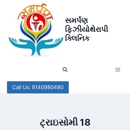
Skip
to
સમર્પણ
content
ફિઝીયોથેરાપી
ક્લિનિક
Call Us: 8140980480
ટ્રાઇસોમી 18