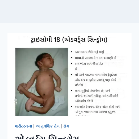
શરીરરચના
|
આનુવંશિક રોગ
|
રોગ