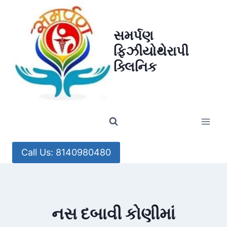
Skip
to
સમર્પણ
content
ફિઝીયોથેરાપી
ક્લિનિક
Call Us: 8140980480
નસ દબાવી કોણીમાં