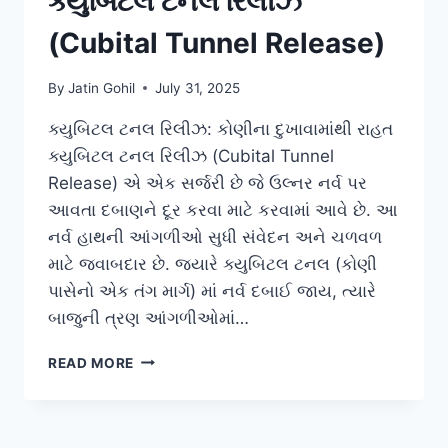
ક્યુબિટલ ટનલ રિલીઝ
(Cubital Tunnel Release)
By
Jatin Gohil
July 31, 2025
ક્યુબિટલ ટનલ રિલીઝ: કોણીના દુખાવામાંથી રાહત
ક્યુબિટલ ટનલ રિલીઝ (Cubital Tunnel
Release) એ એક સર્જરી છે જે ઉલ્નર નર્વ પર
આવતા દબાણને દૂર કરવા માટે કરવામાં આવે છે. આ
નર્વ હાથની આંગળીઓ સુધી સંવેદન અને ચળવળ
માટે જવાબદાર છે. જ્યારે ક્યુબિટલ ટનલ (કોણી
પાસેનો એક તંગ માર્ગ) માં નર્વ દબાઈ જાય, ત્યારે
બાજુની ત્રણ આંગળીઓમાં…
ક્યુબિટલ
READ MORE
ટનલ
રિલીઝ
(CUBITAL
TUNNEL