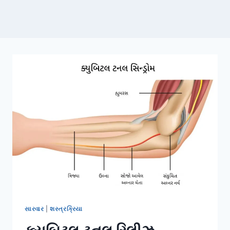
સારવાર
|
શસ્ત્રક્રિયા