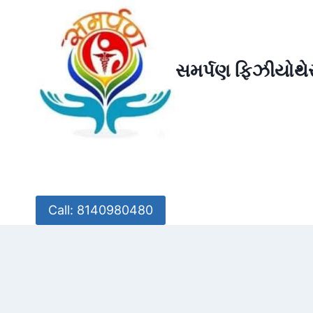
Skip
to
content
સમર્પણ ફિઝીયોથેર
Call: 8140980480