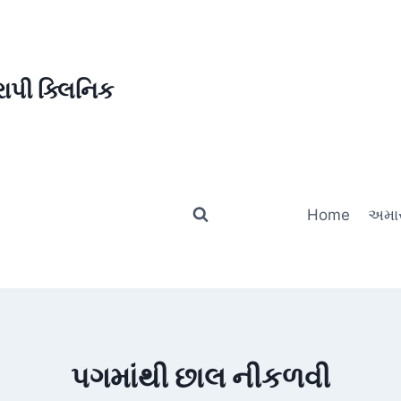
ાપી ક્લિનિક
Home
અમાર
પગમાંથી છાલ નીકળવી