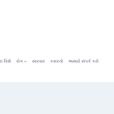
ા વિશે
રોગ
સારવાર
કસરતો
અમારો સંપર્ક કરો