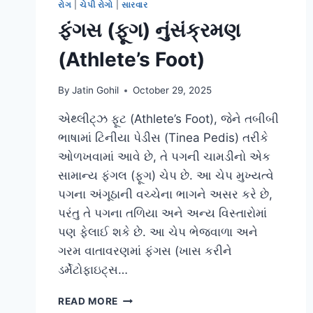
રોગ
|
ચેપી રોગો
|
સારવાર
ફંગસ (ફૂગ) નુંસંક્રમણ
(Athlete’s Foot)
By
Jatin Gohil
October 29, 2025
એથ્લીટ્ઝ ફૂટ (Athlete’s Foot), જેને તબીબી
ભાષામાં ટિનીયા પેડીસ (Tinea Pedis) તરીકે
ઓળખવામાં આવે છે, તે પગની ચામડીનો એક
સામાન્ય ફંગલ (ફૂગ) ચેપ છે. આ ચેપ મુખ્યત્વે
પગના અંગૂઠાની વચ્ચેના ભાગને અસર કરે છે,
પરંતુ તે પગના તળિયા અને અન્ય વિસ્તારોમાં
પણ ફેલાઈ શકે છે. આ ચેપ ભેજવાળા અને
ગરમ વાતાવરણમાં ફંગસ (ખાસ કરીને
ડર્મેટોફાઇટ્સ…
ફંગસ
READ MORE
(ફૂગ)