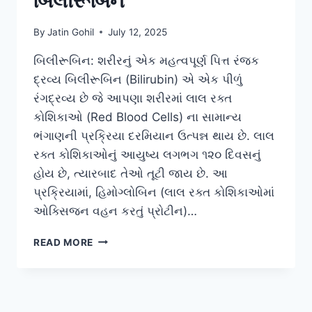
બિલીરૂબિન
By
Jatin Gohil
July 12, 2025
બિલીરૂબિન: શરીરનું એક મહત્વપૂર્ણ પિત્ત રંજક
દ્રવ્ય બિલીરૂબિન (Bilirubin) એ એક પીળું
રંગદ્રવ્ય છે જે આપણા શરીરમાં લાલ રક્ત
કોશિકાઓ (Red Blood Cells) ના સામાન્ય
ભંગાણની પ્રક્રિયા દરમિયાન ઉત્પન્ન થાય છે. લાલ
રક્ત કોશિકાઓનું આયુષ્ય લગભગ ૧૨૦ દિવસનું
હોય છે, ત્યારબાદ તેઓ તૂટી જાય છે. આ
પ્રક્રિયામાં, હિમોગ્લોબિન (લાલ રક્ત કોશિકાઓમાં
ઓક્સિજન વહન કરતું પ્રોટીન)…
બિલીરૂબિન
READ MORE