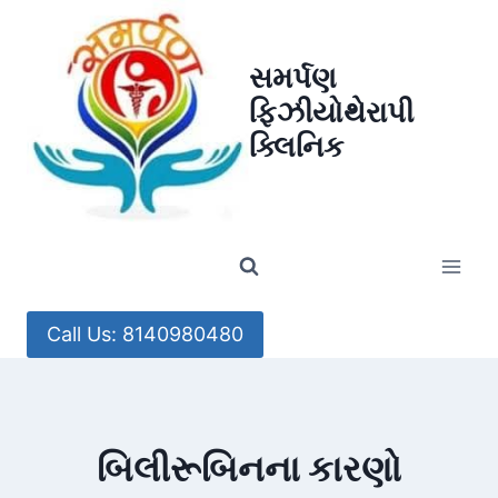
Skip
to
સમર્પણ
content
ફિઝીયોથેરાપી
ક્લિનિક
Call Us: 8140980480
બિલીરૂબિનના કારણો