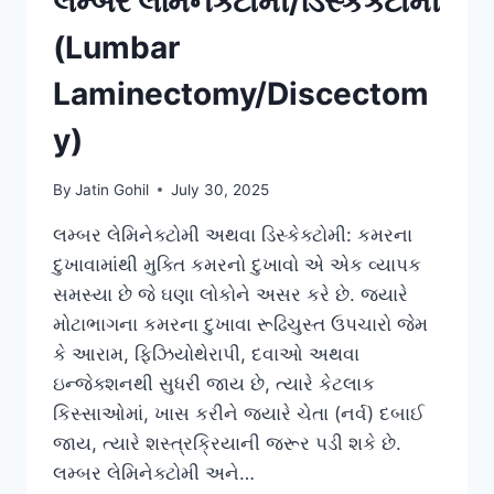
લમ્બર લેમિનેક્ટોમી/ડિસ્કેક્ટોમી
(Lumbar
Laminectomy/Discectom
y)
By
Jatin Gohil
July 30, 2025
લમ્બર લેમિનેક્ટોમી અથવા ડિસ્કેક્ટોમી: કમરના
દુખાવામાંથી મુક્તિ કમરનો દુખાવો એ એક વ્યાપક
સમસ્યા છે જે ઘણા લોકોને અસર કરે છે. જ્યારે
મોટાભાગના કમરના દુખાવા રૂઢિચુસ્ત ઉપચારો જેમ
કે આરામ, ફિઝિયોથેરાપી, દવાઓ અથવા
ઇન્જેક્શનથી સુધરી જાય છે, ત્યારે કેટલાક
કિસ્સાઓમાં, ખાસ કરીને જ્યારે ચેતા (નર્વ) દબાઈ
જાય, ત્યારે શસ્ત્રક્રિયાની જરૂર પડી શકે છે.
લમ્બર લેમિનેક્ટોમી અને…