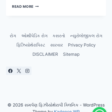
લમ્બર
READ MORE
લેમિનેક્ટોમી/
ડિસ્કેક્ટોમી
(LUMBAR
LAMINECTOMY/DISCECTOMY)
રોગ
ઓર્થોપેડિક રોગ
કસરતો
ન્યુરોલોજીકલ રોગ
ફિઝિયોથેરાપિસ્ટ
સારવાર
Privacy Policy
DISCLAIMER
Sitemap
© 2026 સમર્પણ ફિઝીયોથેરાપી ક્લિનિક - WordPress
Theme by
Kadence WP