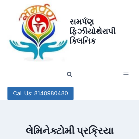
Skip
to
સમર્પણ
content
ફિઝીયોથેરાપી
ક્લિનિક
Call Us: 8140980480
લેમિનેક્ટોમી પ્રક્રિયા