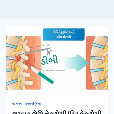
સારવાર
|
શસ્ત્રક્રિયા