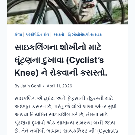
ઈજા
|
ઓર્થોપેડિક રોગ
|
કસરતો
|
ફિઝીયોથેરાપી સારવાર
સાઇકલિંગના શોખીનો માટે
ઘૂંટણના દુખાવા (Cyclist’s
Knee) ને રોકવાની કસરતો.
By
Jatin Gohil
April 11, 2026
સાઇકલિંગ એ હૃદય અને ફેફસાંની તંદુરસ્તી માટે
અદભૂત કસરત છે, પરંતુ જે લોકો લાંબા અંતર સુધી
અથવા નિયમિત સાઇકલિંગ કરે છે, તેમના માટે
ઘૂંટણનો દુખાવો એક સામાન્ય સમસ્યા બની જાય
છે. તેને તબીબી ભાષામાં ‘સાયકલિસ્ટ ની’ (Cyclist’s