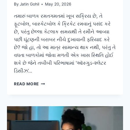
By
Jatin Gohil
May 20, 2026
તમારું બાળક રમતગમતમાં ખૂબ સક્રિય છે, તે
ફૂટબોલ, બાસ્કેટબોલ કે ક્રિકેટ રમવાનું પસંદ કરે
છે, પરંતુ છેલ્લા કેટલાક સમયથી તે રમીને આવ્યા
પછી ઘૂંટણની બરાબર નીચે દુખાવાની ફરિયાદ કરે
છે? જો હા, તો આ માત્ર સામાન્ય થાક નથી, પરંતુ તે
વધતા બાળકોમાં જોવા મળતી એક ખાસ સ્થિતિ હોઈ
શકે છે જેને તબીબી પરિભાષામાં ‘ઑસ્ગુડ-શ્લેટર
ડિસીઝ’…
બાળકોમાં
READ MORE
ઑસ્ગુડ-
શ્લેટર
ડિસીઝ
(OSGOOD-
SCHLATTER):
રમતી
વખતે