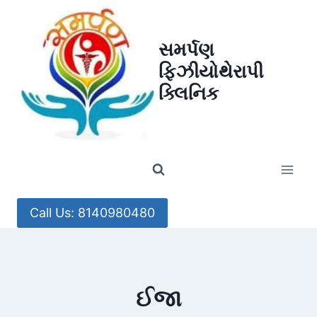
Skip
to
સમર્પણ
content
ફિઝીયોથેરાપી
ક્લિનિક
Call Us: 8140980480
ઈજા