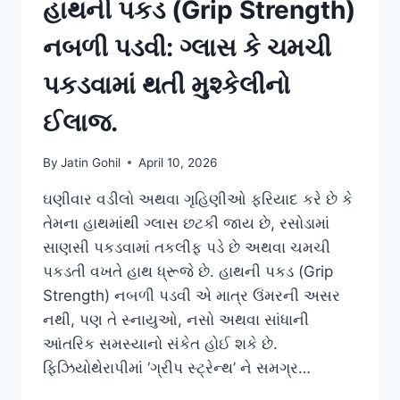
હાથની પકડ (Grip Strength)
નબળી પડવી: ગ્લાસ કે ચમચી
પકડવામાં થતી મુશ્કેલીનો
ઈલાજ.
By
Jatin Gohil
April 10, 2026
ઘણીવાર વડીલો અથવા ગૃહિણીઓ ફરિયાદ કરે છે કે
તેમના હાથમાંથી ગ્લાસ છટકી જાય છે, રસોડામાં
સાણસી પકડવામાં તકલીફ પડે છે અથવા ચમચી
પકડતી વખતે હાથ ધ્રૂજે છે. હાથની પકડ (Grip
Strength) નબળી પડવી એ માત્ર ઉંમરની અસર
નથી, પણ તે સ્નાયુઓ, નસો અથવા સાંધાની
આંતરિક સમસ્યાનો સંકેત હોઈ શકે છે.
ફિઝિયોથેરાપીમાં ‘ગ્રીપ સ્ટ્રેન્થ’ ને સમગ્ર…