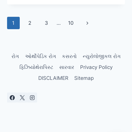
બેલ્ટ
(POSTURE
CORRECTOR
Page
Next
1
2
3
…
10
BELT)
વાપરવાથી
navigation
Page
ખરેખર
ફાયદો
થાય
છે
રોગ
ઓર્થોપેડિક રોગ
કસરતો
ન્યુરોલોજીકલ રોગ
કે
નુકસાન?
ફિઝિયોથેરાપિસ્ટ
સારવાર
Privacy Policy
DISCLAIMER
Sitemap