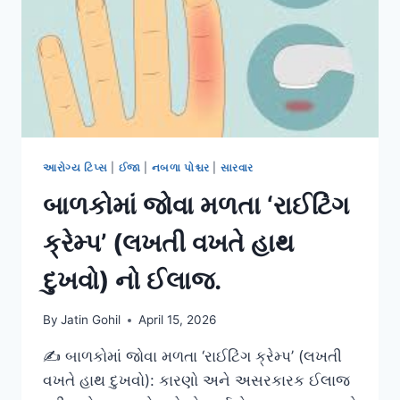
આરામ
મેળવવાની
રીતો.
આરોગ્ય ટિપ્સ
|
ઈજા
|
નબળા પોશ્ચર
|
સારવાર
બાળકોમાં જોવા મળતા ‘રાઈટિંગ
ક્રેમ્પ’ (લખતી વખતે હાથ
દુખવો) નો ઈલાજ.
By
Jatin Gohil
April 15, 2026
✍️ બાળકોમાં જોવા મળતા ‘રાઈટિંગ ક્રેમ્પ’ (લખતી
વખતે હાથ દુખવો): કારણો અને અસરકારક ઈલાજ