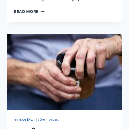
જિમમાં
READ MORE
‘સ્ક્વોટ્સ’
(SQUATS)
કરતી
વખતે
કમર
અને
ઘૂંટણને
ઇજાથી
કેવી
રીતે
બચાવવા?
આરોગ્ય ટિપ્સ
|
ઈજા
|
સારવાર