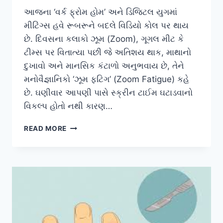
આજના ‘વર્ક ફ્રોમ હોમ’ અને ડિજિટલ યુગમાં
મીટિંગ્સ હવે રૂબરૂને બદલે વિડિયો કોલ પર થાય
છે. દિવસના કલાકો ઝૂમ (Zoom), ગૂગલ મીટ કે
ટીમ્સ પર વિતાત્યા પછી જે અતિશય થાક, માથાનો
દુખાવો અને માનસિક કંટાળો અનુભવાય છે, તેને
મનોવૈજ્ઞાનિકો ‘ઝૂમ ફટિગ’ (Zoom Fatigue) કહે
છે. ઘણીવાર આપણી પાસે સ્ક્રીન ટાઈમ ઘટાડવાનો
વિકલ્પ હોતો નથી કારણ…
‘ઝૂમ
READ MORE
ફટિગ’
(ZOOM
FATIGUE)
અને
સ્ક્રીન
ટાઈમ
ઘટાડ્યા
વિના
શારીરિક