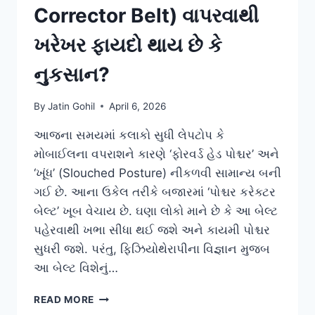
Corrector Belt) વાપરવાથી
ખરેખર ફાયદો થાય છે કે
નુકસાન?
By
Jatin Gohil
April 6, 2026
આજના સમયમાં કલાકો સુધી લેપટોપ કે
મોબાઈલના વપરાશને કારણે ‘ફોરવર્ડ હેડ પોશ્ચર’ અને
‘ખૂંધ’ (Slouched Posture) નીકળવી સામાન્ય બની
ગઈ છે. આના ઉકેલ તરીકે બજારમાં ‘પોશ્ચર કરેક્ટર
બેલ્ટ’ ખૂબ વેચાય છે. ઘણા લોકો માને છે કે આ બેલ્ટ
પહેરવાથી ખભા સીધા થઈ જશે અને કાયમી પોશ્ચર
સુધરી જશે. પરંતુ, ફિઝિયોથેરાપીના વિજ્ઞાન મુજબ
આ બેલ્ટ વિશેનું…
પોશ્ચર
READ MORE
કરેક્ટર