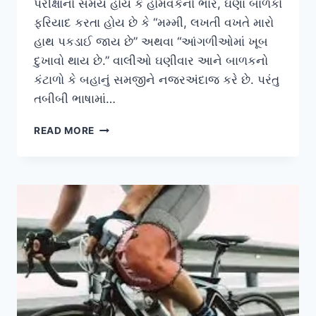
પરીક્ષાનો સમય હોય કે હોમવર્કનો ભાર, ઘણા બાળકો
ફરિયાદ કરતા હોય છે કે “મમ્મી, લખતી વખતે મારો
હાથ પકડાઈ જાય છે” અથવા “આંગળીઓમાં ખૂબ
દુખાવો થાય છે.” વાલીઓ ઘણીવાર આને બાળકનો
કંટાળો કે બહાનું સમજીને નજરઅંદાજ કરે છે. પરંતુ
તબીબી ભાષામાં…
બાળકોમાં
READ MORE
જોવા
મળતા
‘રાઈટિંગ
ક્રેમ્પ’
(લખતી
વખતે
હાથ
દુખવો)
નો
ઈલાજ.