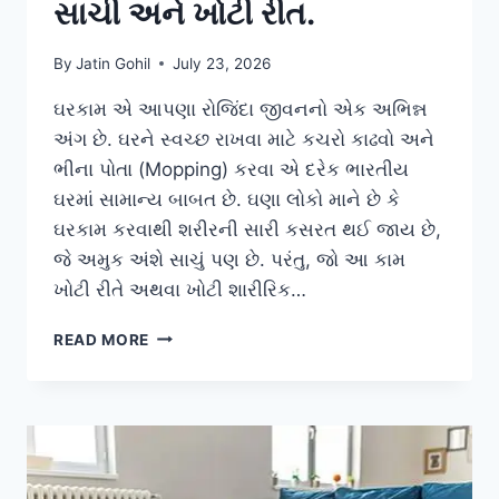
સાચી અને ખોટી રીત.
By
Jatin Gohil
July 23, 2026
ઘરકામ એ આપણા રોજિંદા જીવનનો એક અભિન્ન
અંગ છે. ઘરને સ્વચ્છ રાખવા માટે કચરો કાઢવો અને
ભીના પોતા (Mopping) કરવા એ દરેક ભારતીય
ઘરમાં સામાન્ય બાબત છે. ઘણા લોકો માને છે કે
ઘરકામ કરવાથી શરીરની સારી કસરત થઈ જાય છે,
જે અમુક અંશે સાચું પણ છે. પરંતુ, જો આ કામ
ખોટી રીતે અથવા ખોટી શારીરિક…
ઘરમાં
READ MORE
ભીના
પોતા
કરતી
વખતે
(MOPPING)
વાંકા
વળવાની