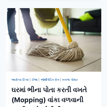
હલાવવાની
આદત
(RESTLESS
LEG
SYNDROME)
અને
તેનું
ન્યુરોલોજીકલ
કારણ.
આરોગ્ય ટિપ્સ
|
ઈજા
|
ઓર્થોપેડિક રોગ
|
નબળા પોશ્ચર
ઘરમાં ભીના પોતા કરતી વખતે
(Mopping) વાંકા વળવાની