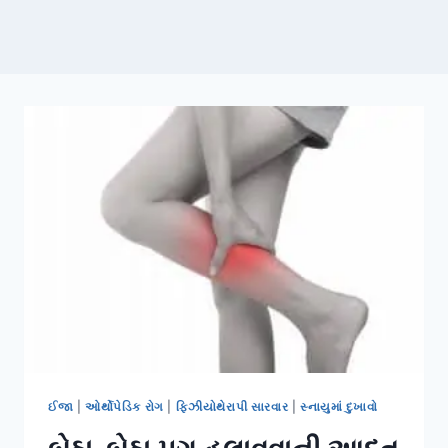
ઈજા
|
ઓર્થોપેડિક રોગ
|
ફિઝીયોથેરાપી સારવાર
|
સ્નાયુમાં દુખાવો