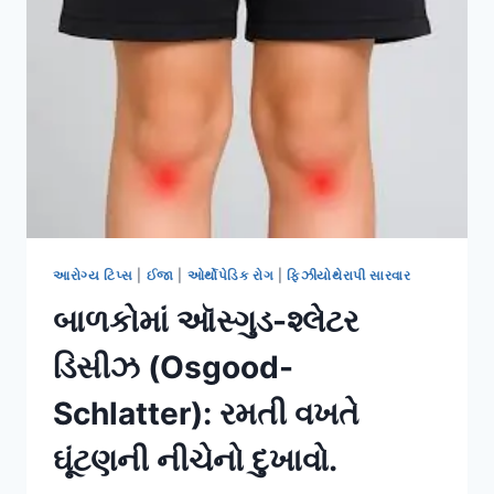
(HIP
FRACTURE)
નું
પોસ્ટ-
ઓપરેટિવ
રિહેબ.
આરોગ્ય ટિપ્સ
|
ઈજા
|
ઓર્થોપેડિક રોગ
|
ફિઝીયોથેરાપી સારવાર
બાળકોમાં ઑસ્ગુડ-શ્લેટર
ડિસીઝ (Osgood-
Schlatter): રમતી વખતે
ઘૂંટણની નીચેનો દુખાવો.