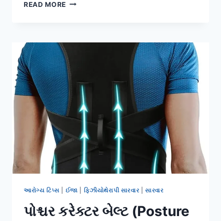
હાથની
READ MORE
પકડ
(GRIP
STRENGTH)
નબળી
પડવી:
ગ્લાસ
કે
ચમચી
પકડવામાં
થતી
મુશ્કેલીનો
ઈલાજ.
આરોગ્ય ટિપ્સ
|
ઈજા
|
ફિઝીયોથેરાપી સારવાર
|
સારવાર
પોશ્ચર કરેક્ટર બેલ્ટ (Posture