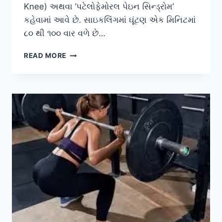
Knee) અથવા ‘પટેલોફેમોરલ પેઇન સિન્ડ્રોમ’
કહેવામાં આવે છે. સાઇકલિંગમાં ઘૂંટણ એક મિનિટમાં
૮૦ થી ૧૦૦ વાર વળે છે…
સાઇકલિંગના
READ MORE
શોખીનો
માટે
ઘૂંટણના
દુખાવા
(CYCLIST’S
KNEE)
ને
રોકવાની
કસરતો.