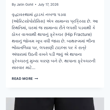
By
Jatin Gohil
July 17, 2026
વૃદ્ધાવસ્થામાં હાડકાં નબળા પડવા
(ઓસ્ટિયોપોરોસિસ) એક સામાન્ય પ્રક્રિયા છે. આ
સ્થિતિમાં, ઘરમાં જ સામાન્ય રીતે લપસી પડવાથી કે
ઠોકર વાગવાથી થાપાનું ફ્રેક્ચર (Hip Fracture)
થવાનું જોખમ ખૂબ વધી જાય છે. બાથરૂમમાં ભીના
ભોંયતળિયા પર, લપસણી ટાઇલ્સ પર કે રાત્રે
અંધારામાં ઉઠતી વખતે પડી જવું એ થાપાના
ફ્રેક્ચરનું મુખ્ય કારણ બને છે. થાપાના ફ્રેક્ચરની
સારવાર માટે…
ઘરની
READ MORE
અંદર
લપસી
પડવાથી
થતા
થાપાના
ફ્રેક્ચર