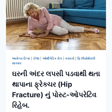
સાચી
અને
ખોટી
રીત.
આરોગ્ય ટિપ્સ
|
ઈજા
|
ઓર્થોપેડિક રોગ
|
કસરતો
|
ફિઝીયોથેરાપી
સારવાર
ઘરની અંદર લપસી પડવાથી થતા
થાપાના ફ્રેક્ચર (Hip
Fracture) નું પોસ્ટ-ઓપરેટિવ
રિહેબ.