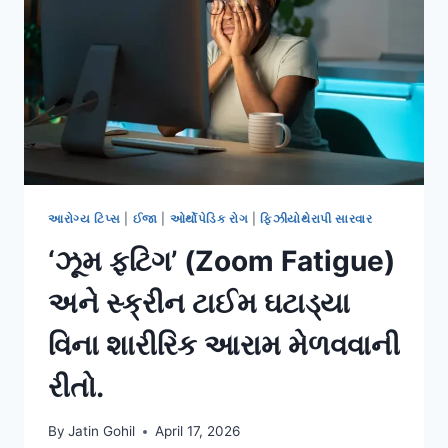
ઘૂંટણની
નીચેનો
દુખાવો.
આરોગ્ય ટિપ્સ
|
ઈજા
|
ઓર્થોપેડિક રોગ
|
ફિઝીયોથેરાપી સારવાર
‘ઝૂમ ફટિગ’ (Zoom Fatigue)
અને સ્ક્રીન ટાઈમ ઘટાડ્યા
વિના શારીરિક આરામ મેળવવાની
રીતો.
By
Jatin Gohil
April 17, 2026