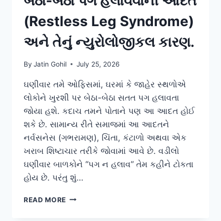
બેઠા-બેઠા પગ હલાવવાની આદત
(Restless Leg Syndrome)
અને તેનું ન્યુરોલોજીકલ કારણ.
By
Jatin Gohil
July 25, 2026
ઘણીવાર તમે ઓફિસમાં, ઘરમાં કે જાહેર સ્થળોએ
લોકોને ખુરશી પર બેઠા-બેઠા સતત પગ હલાવતા
જોયા હશે. કદાચ તમને પોતાને પણ આ આદત હોઈ
શકે છે. સામાન્ય રીતે સમાજમાં આ આદતને
નર્વસનેસ (ગભરામણ), ચિંતા, કંટાળો અથવા એક
ખરાબ શિષ્ટાચાર તરીકે જોવામાં આવે છે. વડીલો
ઘણીવાર બાળકોને “પગ ન હલાવ” તેમ કહીને ટોકતા
હોય છે. પરંતુ શું…
બેઠા-
READ MORE
બેઠા
પગ