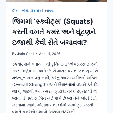
ઈજા
|
ઓર્થોપેડિક રોગ
|
કસરતો
જિમમાં ‘સ્ક્વોટ્સ’ (Squats)
કરતી વખતે કમર અને ઘૂંટણને
ઇજાથી કેવી રીતે બચાવવા?
By
Jatin Gohil
April 11, 2026
સ્ક્વોટ્સને વ્યાયામની દુનિયામાં ‘એક્સરસાઇઝનો
રાજા’ કહેવામાં આવે છે. તે માત્ર પગના સ્નાયુઓને
મજબૂત બનાવતું નથી, પરંતુ આખા શરીરની શક્તિ
(Overall Strength) અને સ્થિરતામાં વધારો કરે છે.
જોકે, જેટલી આ કસરત ફાયદાકારક છે, તેટલી જ
જોખમી પણ સાબિત થઈ શકે છે જો તેને ખોટી રીતે
કરવામાં આવે. મોટાભાગના લોકો સ્ક્વોટ્સ કરતી
વખતે કમરનો દુખાવો અથવા ઘૂંટણની…