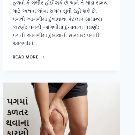
હળવો કે ગંભીર હોઈ શકે છે અને તે થોડા સમય
માટે અથવા લાંબા સમય સુધી રહી શકે છે.
પગની આંગળીમાં દુખાવાના કેટલાક સામાન્ય
કારણો: પગની આંગળીમાં દુખાવાના લક્ષણો:
પગની આંગળીમાં દુખાવાની સારવાર: પગની
આંગળીમાં…
પગની
READ MORE
આંગળી
નો
દુખાવો