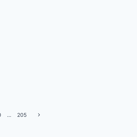
Next
0
…
205
Page