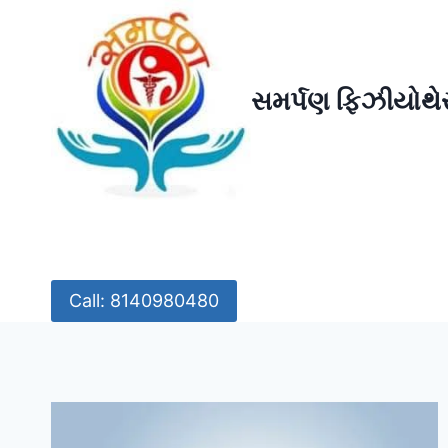
Skip
to
content
સમર્પણ ફિઝીયોથેર
Call: 8140980480