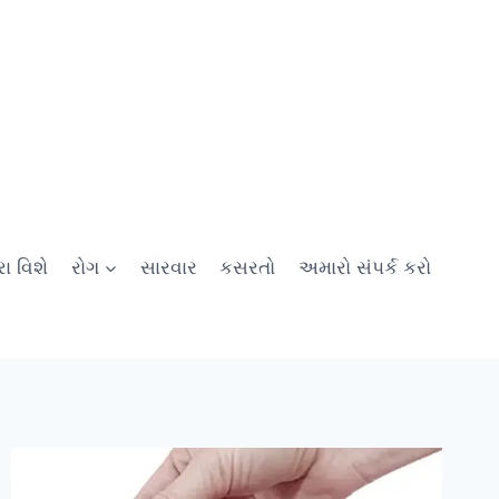
ા વિશે
રોગ
સારવાર
કસરતો
અમારો સંપર્ક કરો