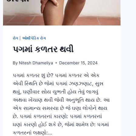
રોગ
|
ઓર્થોપેડિક રોગ
પગમાં કળતર થવી
By
Nitesh Dhameliya
December 15, 2024
પગમાં કળતર શું છે? પગમાં કળતર એ એક
એવી સ્થિતિ છે જેમાં પગમાં ઝણઝણાટ, સુન્ન
થવું, ઘણીવાર સોય ચુભતી હોય તેવું લાગવું
અથવા ખેંચાણ થવી જેવી અનુભૂતિ થાય છે. આ
એક સામાન્ય સમસ્યા છે જે ઘણા લોકોને થાય
છે. પગમાં કળતરનાં કારણો: પગમાં કળતરનાં
ઘણાં કારણો હોઈ શકે છે, જેમાં શામેલ છે: પગમાં
કળતરનાં લક્ષણો:…