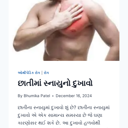
ઓર્થોપેડિક રોગ
|
રોગ
છાતીમાં સ્નાયુનો દુખાવો
By
Bhumika Patel
December 16, 2024
છાતીના સ્નાયુમાં દુખાવો શું છે? છાતીના સ્નાયુમાં
દુખાવો એ એક સામાન્ય સમસ્યા છે જે ઘણા
કારણોસર થઈ શકે છે. આ દુખાવો હળવોથી