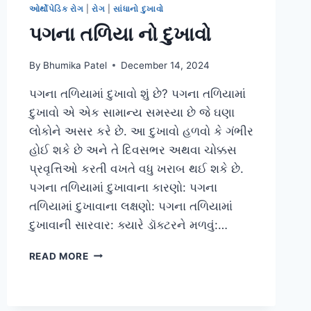
ઓર્થોપેડિક રોગ
|
રોગ
|
સાંધાનો દુખાવો
પગના તળિયા નો દુખાવો
By
Bhumika Patel
December 14, 2024
પગના તળિયામાં દુખાવો શું છે? પગના તળિયામાં
દુખાવો એ એક સામાન્ય સમસ્યા છે જે ઘણા
લોકોને અસર કરે છે. આ દુખાવો હળવો કે ગંભીર
હોઈ શકે છે અને તે દિવસભર અથવા ચોક્કસ
પ્રવૃત્તિઓ કરતી વખતે વધુ ખરાબ થઈ શકે છે.
પગના તળિયામાં દુખાવાના કારણો: પગના
તળિયામાં દુખાવાના લક્ષણો: પગના તળિયામાં
દુખાવાની સારવાર: ક્યારે ડૉક્ટરને મળવું:…
પગના
READ MORE
તળિયા
નો
દુખાવો