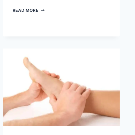
પગમાં
READ MORE
કળતર
થવી