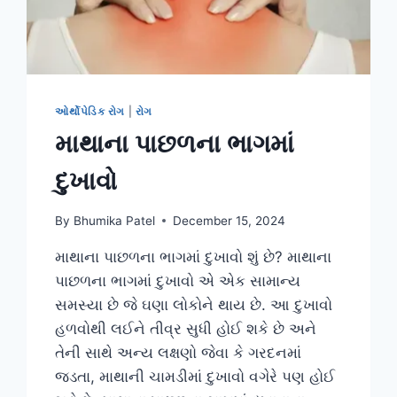
ઓર્થોપેડિક રોગ
|
રોગ
માથાના પાછળના ભાગમાં
દુખાવો
By
Bhumika Patel
December 15, 2024
માથાના પાછળના ભાગમાં દુખાવો શું છે? માથાના
પાછળના ભાગમાં દુખાવો એ એક સામાન્ય
સમસ્યા છે જે ઘણા લોકોને થાય છે. આ દુખાવો
હળવોથી લઈને તીવ્ર સુધી હોઈ શકે છે અને
તેની સાથે અન્ય લક્ષણો જેવા કે ગરદનમાં
જડતા, માથાની ચામડીમાં દુખાવો વગેરે પણ હોઈ