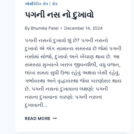
ઓર્થોપેડિક રોગ
|
રોગ
પગની નસ નો દુખાવો
By
Bhumika Patel
December 14, 2024
પગની નસનો દુખાવો શું છે? પગની નસનો
દુખાવો એ એક સામાન્ય સમસ્યા છે જેમાં પગની
નસોમાં સોજો, દુખાવો અને ખેંચાણ થાય છે. આ
સમસ્યા મુખ્યત્વે ખરાબ જીવનશૈલી, વધુ વજન,
લાંબા સમય સુધી ઉભા રહેવું અથવા બેસી રહેવું,
ગર્ભાવસ્થા અને વૃદ્ધાવસ્થા જેવા કારણોસર થાય
છે. પગની નસના દુખાવાના લક્ષણો: પગની
નસના દુખાવાના કારણો: પગની નસના
દુખાવાની…
પગની નસ
READ MORE
નો દુખાવો