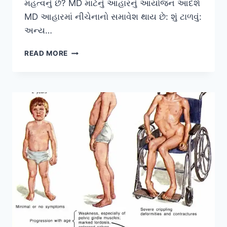
મહત્વનું છે? MD માટેનું આહારનું આયોજન આદર્શ
MD આહારમાં નીચેનાનો સમાવેશ થાય છે: શું ટાળવું:
અન્ય…
મસ્ક્યુલર
READ MORE
ડિસ્ટ્રોફી
માટેનું
આહારનું
આયોજન: