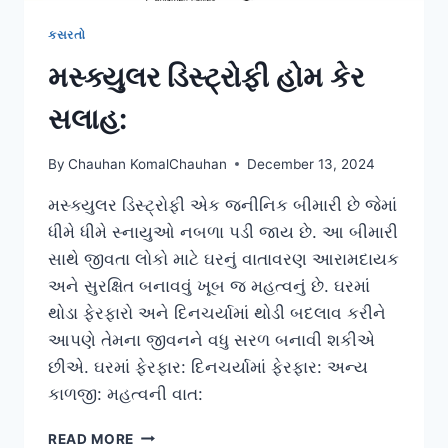
કસરતો
મસ્ક્યુલર ડિસ્ટ્રોફી હોમ કેર
સલાહ:
By
Chauhan KomalChauhan
December 13, 2024
મસ્ક્યુલર ડિસ્ટ્રોફી એક જનીનિક બીમારી છે જેમાં
ધીમે ધીમે સ્નાયુઓ નબળા પડી જાય છે. આ બીમારી
સાથે જીવતા લોકો માટે ઘરનું વાતાવરણ આરામદાયક
અને સુરક્ષિત બનાવવું ખૂબ જ મહત્વનું છે. ઘરમાં
થોડા ફેરફારો અને દિનચર્યામાં થોડી બદલાવ કરીને
આપણે તેમના જીવનને વધુ સરળ બનાવી શકીએ
છીએ. ઘરમાં ફેરફાર: દિનચર્યામાં ફેરફાર: અન્ય
કાળજી: મહત્વની વાત:
મસ્ક્યુલર
READ MORE