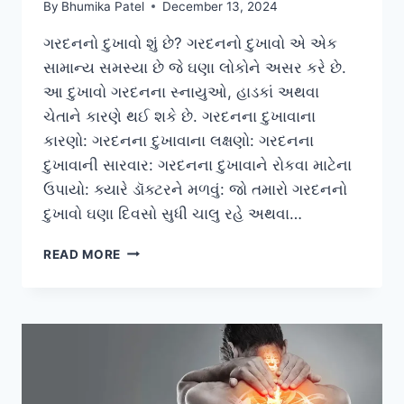
By
Bhumika Patel
December 13, 2024
ગરદનનો દુખાવો શું છે? ગરદનનો દુખાવો એ એક
સામાન્ય સમસ્યા છે જે ઘણા લોકોને અસર કરે છે.
આ દુખાવો ગરદનના સ્નાયુઓ, હાડકાં અથવા
ચેતાને કારણે થઈ શકે છે. ગરદનના દુખાવાના
કારણો: ગરદનના દુખાવાના લક્ષણો: ગરદનના
દુખાવાની સારવાર: ગરદનના દુખાવાને રોકવા માટેના
ઉપાયો: ક્યારે ડૉક્ટરને મળવું: જો તમારો ગરદનનો
દુખાવો ઘણા દિવસો સુધી ચાલુ રહે અથવા…
ગરદનનો
READ MORE
દુખાવો