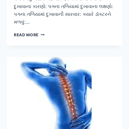
દુખાવાના કારણો: પગના તળિયામાં દુખાવાના લક્ષણો:
પગના તળિયામાં દુખાવાની સારવાર: ક્યારે ડૉક્ટરને
મળવું:…
પગના
READ MORE
તળિયા
નો
દુખાવો