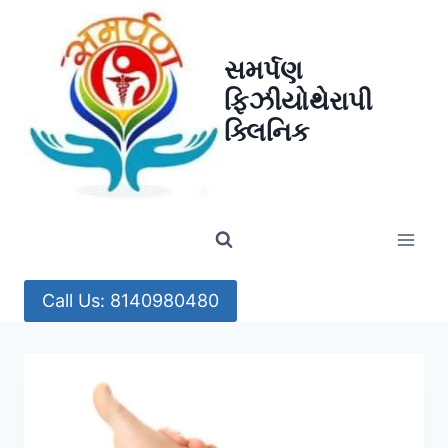
Skip
to
સમર્પણ
content
ફિઝીયોથેરાપી
ક્લિનિક
Call Us: 8140980480