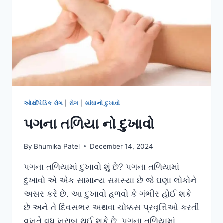
ઓર્થોપેડિક રોગ
|
રોગ
|
સાંધાનો દુખાવો
પગના તળિયા નો દુખાવો
By
Bhumika Patel
December 14, 2024
પગના તળિયામાં દુખાવો શું છે? પગના તળિયામાં
દુખાવો એ એક સામાન્ય સમસ્યા છે જે ઘણા લોકોને
અસર કરે છે. આ દુખાવો હળવો કે ગંભીર હોઈ શકે
છે અને તે દિવસભર અથવા ચોક્કસ પ્રવૃત્તિઓ કરતી
વખતે વધુ ખરાબ થઈ શકે છે. પગના તળિયામાં