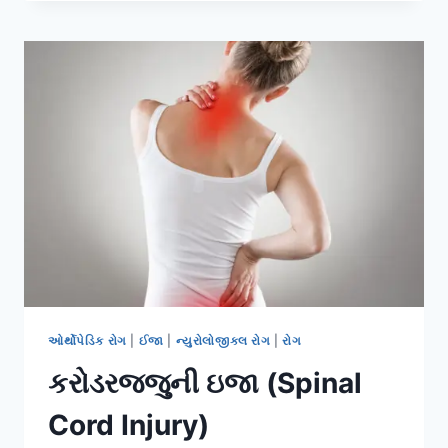
દુખાવો
ઓર્થોપેડિક રોગ
|
ઈજા
|
ન્યુરોલોજીકલ રોગ
|
રોગ
કરોડરજ્જુની ઇજા (Spinal
Cord Injury)