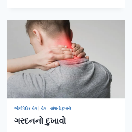
ડિસ્ટ્રોફી
હોમ
કેર
સલાહ:
ઓર્થોપેડિક રોગ
|
રોગ
|
સાંધાનો દુખાવો
ગરદનનો દુખાવો