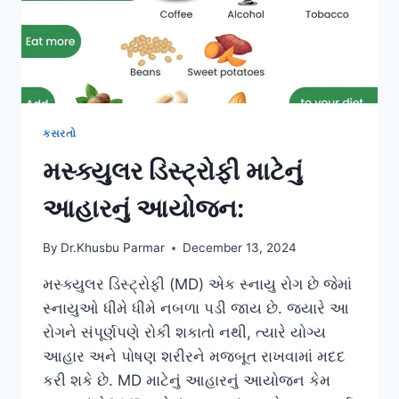
કસરતો
મસ્ક્યુલર ડિસ્ટ્રોફી માટેનું
આહારનું આયોજન:
By
Dr.Khusbu Parmar
December 13, 2024
મસ્ક્યુલર ડિસ્ટ્રોફી (MD) એક સ્નાયુ રોગ છે જેમાં
સ્નાયુઓ ધીમે ધીમે નબળા પડી જાય છે. જ્યારે આ
રોગને સંપૂર્ણપણે રોકી શકાતો નથી, ત્યારે યોગ્ય
આહાર અને પોષણ શરીરને મજબૂત રાખવામાં મદદ
કરી શકે છે. MD માટેનું આહારનું આયોજન કેમ