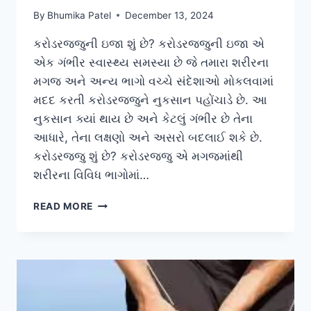
By
Bhumika Patel
December 13, 2024
કરોડરજ્જુની ઇજા શું છે? કરોડરજ્જુની ઇજા એ
એક ગંભીર સ્વાસ્થ્ય સમસ્યા છે જે તમારા શરીરના
મગજ અને અન્ય ભાગો વચ્ચે સંદેશાઓ મોકલવામાં
મદદ કરતી કરોડરજ્જુને નુકસાન પહોંચાડે છે. આ
નુકસાન ક્યાં થાય છે અને કેટલું ગંભીર છે તેના
આધારે, તેના લક્ષણો અને અસરો બદલાઈ શકે છે.
કરોડરજ્જુ શું છે? કરોડરજ્જુ એ મગજમાંથી
શરીરના વિવિધ ભાગોમાં…
કરોડરજ્જુની
READ MORE
ઇજા
(SPINAL
CORD
INJURY)