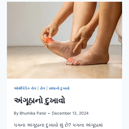
ઓર્થોપેડિક રોગ
|
રોગ
|
સાંધાનો દુખાવો
અંગૂઠાનો દુખાવો
By
Bhumika Patel
December 13, 2024
પગના અંગૂઠાના દુખાવો શું છે? પગના અંગૂઠામાં