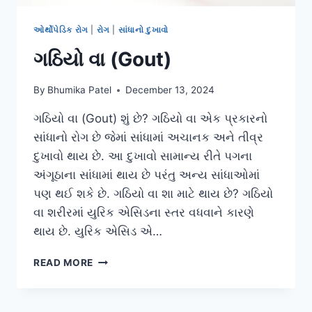
ઓર્થોપેડિક રોગ
|
રોગ
|
સાંધાનો દુખાવો
ગઠિયો વા (Gout)
By
Bhumika Patel
December 13, 2024
ગઠિયો વા (Gout) શું છે? ગઠિયો વા એક પ્રકારનો
સાંધાનો રોગ છે જેમાં સાંધામાં અચાનક અને તીવ્ર
દુખાવો થાય છે. આ દુખાવો સામાન્ય રીતે પગના
અંગૂઠાના સાંધામાં થાય છે પરંતુ અન્ય સાંધાઓમાં
પણ થઈ શકે છે. ગઠિયો વા શા માટે થાય છે? ગઠિયો
વા શરીરમાં યુરિક એસિડના સ્તર વધવાને કારણે
થાય છે. યુરિક એસિડ એ…
ગઠિયો
READ MORE
વા
(GOUT)