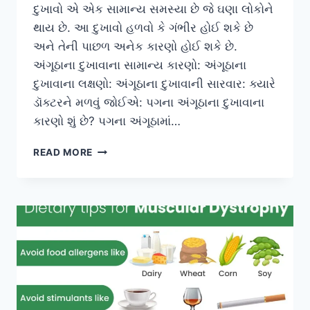
દુખાવો એ એક સામાન્ય સમસ્યા છે જે ઘણા લોકોને
થાય છે. આ દુખાવો હળવો કે ગંભીર હોઈ શકે છે
અને તેની પાછળ અનેક કારણો હોઈ શકે છે.
અંગૂઠાના દુખાવાના સામાન્ય કારણો: અંગૂઠાના
દુખાવાના લક્ષણો: અંગૂઠાના દુખાવાની સારવાર: ક્યારે
ડૉક્ટરને મળવું જોઈએ: પગના અંગૂઠાના દુખાવાના
કારણો શું છે? પગના અંગૂઠામાં…
અંગૂઠાનો
READ MORE
દુખાવો