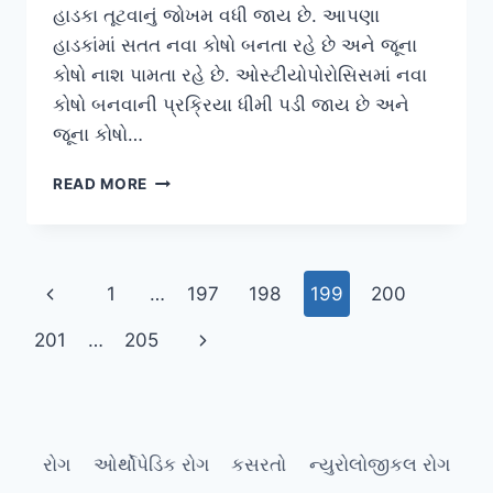
હાડકા તૂટવાનું જોખમ વધી જાય છે. આપણા
હાડકાંમાં સતત નવા કોષો બનતા રહે છે અને જૂના
કોષો નાશ પામતા રહે છે. ઓસ્ટીયોપોરોસિસમાં નવા
કોષો બનવાની પ્રક્રિયા ધીમી પડી જાય છે અને
જૂના કોષો…
ઓસ્ટીયોપોરોસીસ
READ MORE
(OSTEOPOROSIS)
Page
Previous
1
…
197
198
199
200
navigation
Page
Next
201
…
205
Page
રોગ
ઓર્થોપેડિક રોગ
કસરતો
ન્યુરોલોજીકલ રોગ