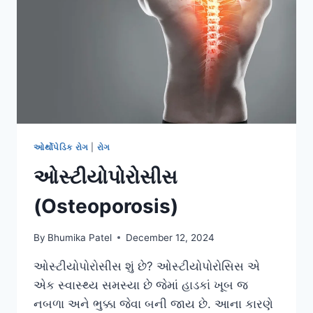
ઓર્થોપેડિક રોગ
|
રોગ
ઓસ્ટીયોપોરોસીસ
(Osteoporosis)
By
Bhumika Patel
December 12, 2024
ઓસ્ટીયોપોરોસીસ શું છે? ઓસ્ટીયોપોરોસિસ એ
એક સ્વાસ્થ્ય સમસ્યા છે જેમાં હાડકાં ખૂબ જ
નબળા અને ભુક્કા જેવા બની જાય છે. આના કારણે