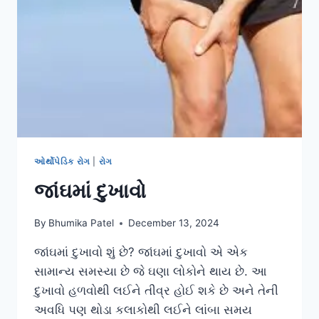
ઓર્થોપેડિક રોગ
|
રોગ
જાંઘમાં દુખાવો
By
Bhumika Patel
December 13, 2024
જાંઘમાં દુખાવો શું છે? જાંઘમાં દુખાવો એ એક
સામાન્ય સમસ્યા છે જે ઘણા લોકોને થાય છે. આ
દુખાવો હળવોથી લઈને તીવ્ર હોઈ શકે છે અને તેની
અવધિ પણ થોડા કલાકોથી લઈને લાંબા સમય