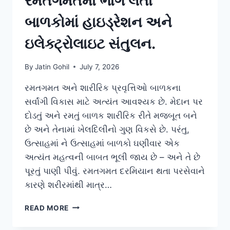
રમતગમતમાં ભાગ લેતા
બાળકોમાં હાઇડ્રેશન અને
ઇલેક્ટ્રોલાઇટ સંતુલન.
By
Jatin Gohil
July 7, 2026
રમતગમત અને શારીરિક પ્રવૃત્તિઓ બાળકના
સર્વાંગી વિકાસ માટે અત્યંત આવશ્યક છે. મેદાન પર
દોડતું અને રમતું બાળક શારીરિક રીતે મજબૂત બને
છે અને તેનામાં ખેલદિલીનો ગુણ વિકસે છે. પરંતુ,
ઉત્સાહમાં ને ઉત્સાહમાં બાળકો ઘણીવાર એક
અત્યંત મહત્વની બાબત ભૂલી જાય છે – અને તે છે
પૂરતું પાણી પીવું. રમતગમત દરમિયાન થતા પરસેવાને
કારણે શરીરમાંથી માત્ર…
રમતગમતમાં
READ MORE
ભાગ
લેતા