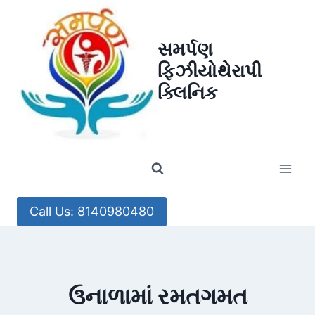
Skip
to
સમર્પણ
content
ફિઝીયોથેરાપી
ક્લિનિક
Call Us: 8140980480
ઉનાળામાં રમતગમત