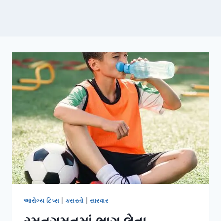
આરોગ્ય ટિપ્સ
|
કસરતો
|
સારવાર