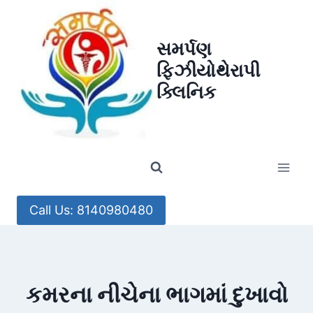
Skip
to
સમર્પણ
content
ફિઝીયોથેરાપી
ક્લિનિક
Call Us: 8140980480
કમરના નીચેના ભાગમાં દુખાવો