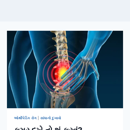
ઓર્થોપેડિક રોગ
|
સાંધાનો દુખાવો