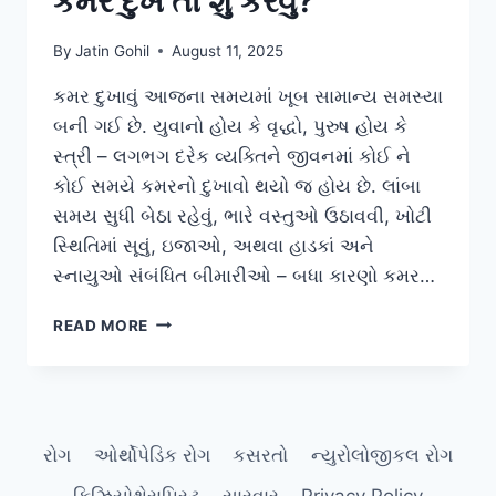
કમર દુખે તો શું કરવું?
By
Jatin Gohil
August 11, 2025
કમર દુખાવું આજના સમયમાં ખૂબ સામાન્ય સમસ્યા
બની ગઈ છે. યુવાનો હોય કે વૃદ્ધો, પુરુષ હોય કે
સ્ત્રી – લગભગ દરેક વ્યક્તિને જીવનમાં કોઈ ને
કોઈ સમયે કમરનો દુખાવો થયો જ હોય છે. લાંબા
સમય સુધી બેઠા રહેવું, ભારે વસ્તુઓ ઉઠાવવી, ખોટી
સ્થિતિમાં સૂવું, ઇજાઓ, અથવા હાડકાં અને
સ્નાયુઓ સંબંધિત બીમારીઓ – બધા કારણો કમર…
કમર
READ MORE
દુખે
તો
શું
કરવું?
રોગ
ઓર્થોપેડિક રોગ
કસરતો
ન્યુરોલોજીકલ રોગ
ફિઝિયોથેરાપિસ્ટ
સારવાર
Privacy Policy