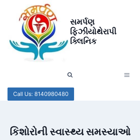
Skip
to
સમર્પણ
content
ફિઝીયોથેરાપી
ક્લિનિક
Call Us: 8140980480
કિશોરોની સ્વાસ્થ્ય સમસ્યાઓ