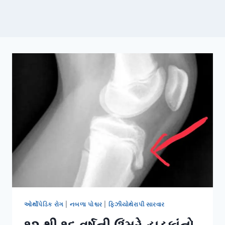
ઓર્થોપેડિક રોગ
|
નબળા પોશ્ચર
|
ફિઝીયોથેરાપી સારવાર