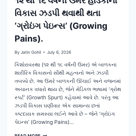
૧૨ થી ૧૬ વર્ષની ઉંમરે હાડકાંનો
વિકાસ ઝડપી થવાથી થતા
‘ગ્રોઇંગ પેઇન્સ’ (Growing
Pains).
By
Jatin Gohil
July 6, 2026
કિશોરાવસ્થા (૧૨ થી ૧૬ વર્ષની ઉંમર) એ બાળકના
શારીરિક વિકાસનો સૌથી મહત્વનો અને ઝડપી
તબક્કો છે. આ ઉંમરે બાળકની ઊંચાઈ અને વજનમાં
અચાનક વધારો થાય છે, જેને મેડિકલ ભાષામાં ‘ગ્રોથ
સ્પર્ટ’ (Growth Spurt) કહેવામાં આવે છે. પરંતુ આ
ઝડપી વિકાસ ઘણીવાર એક સામાન્ય છતાં
કષ્ટદાયક સમસ્યા લઈને આવે છે – જેને ‘ગ્રોઇંગ
પેઇન્સ’ (Growing Pains)…
૧૨
READ MORE