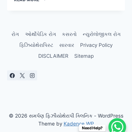
થી
૧૬
વર્ષની
ઉંમરે
હાડકાંનો
રોગ
ઓર્થોપેડિક રોગ
કસરતો
ન્યુરોલોજીકલ રોગ
વિકાસ
ઝડપી
ફિઝિયોથેરાપિસ્ટ
સારવાર
Privacy Policy
થવાથી
થતા
DISCLAIMER
Sitemap
‘ગ્રોઇંગ
પેઇન્સ’
(GROWING
PAINS).
© 2026 સમર્પણ ફિઝીયોથેરાપી ક્લિનિક - WordPress
Theme by
Kadence WP
Need Help?