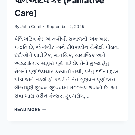
પેલિએટિવ કેર (Palliative
Care)
By
Jatin Gohil
September 2, 2025
પેલિએટિવ કેર એ તબીબી સંભાળની એક ખાસ
પદ્ધતિ છે, જે ગંભીર અને દીર્ધકાલીન રોગોથી પીડાતા
દર્દીઓને શારીરિક, માનસિક, સામાજિક અને
આધ્યાત્મિક સહારો પૂરો પાડે છે. તેનો મુખ્ય હેતુ
રોગનો પૂર્ણ ઉપચાર કરવાનો નથી, પરંતુ દર્દીના દુઃખ,
પીડા અને તકલીફો ઘટાડીને તેને ગુણવત્તાપૂર્ણ અને
ગૌરવપૂર્ણ જીવન જીવવામાં મદદરૂપ થવાનો છે. આ
સેવા ખાસ કરીને કેન્સર, હૃદયરોગ,…
પેલિએટિવ
READ MORE
કેર
(PALLIATIVE
CARE)