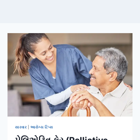
સારવાર
|
આરોગ્ય ટિપ્સ