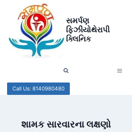
Skip
to
સમર્પણ
content
ફિઝીયોથેરાપી
ક્લિનિક
Call Us: 8140980480
શામક સારવારના લક્ષણો