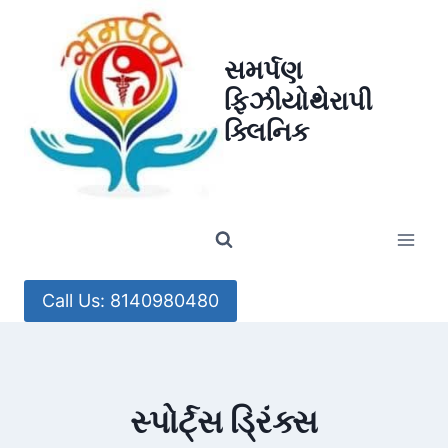
Skip
to
સમર્પણ
content
ફિઝીયોથેરાપી
ક્લિનિક
Call Us: 8140980480
સ્પોર્ટ્સ ડ્રિંક્સ