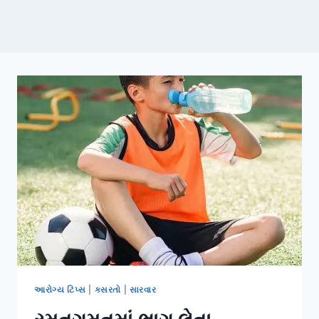
આરોગ્ય ટિપ્સ
|
કસરતો
|
સારવાર