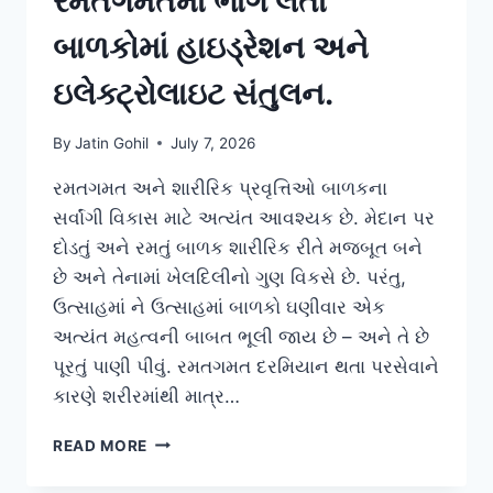
રમતગમતમાં ભાગ લેતા
બાળકોમાં હાઇડ્રેશન અને
ઇલેક્ટ્રોલાઇટ સંતુલન.
By
Jatin Gohil
July 7, 2026
રમતગમત અને શારીરિક પ્રવૃત્તિઓ બાળકના
સર્વાંગી વિકાસ માટે અત્યંત આવશ્યક છે. મેદાન પર
દોડતું અને રમતું બાળક શારીરિક રીતે મજબૂત બને
છે અને તેનામાં ખેલદિલીનો ગુણ વિકસે છે. પરંતુ,
ઉત્સાહમાં ને ઉત્સાહમાં બાળકો ઘણીવાર એક
અત્યંત મહત્વની બાબત ભૂલી જાય છે – અને તે છે
પૂરતું પાણી પીવું. રમતગમત દરમિયાન થતા પરસેવાને
કારણે શરીરમાંથી માત્ર…
રમતગમતમાં
READ MORE
ભાગ
લેતા