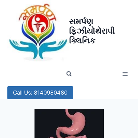
Skip
to
સમર્પણ
content
ફિઝીયોથેરાપી
ક્લિનિક
Call Us: 8140980480