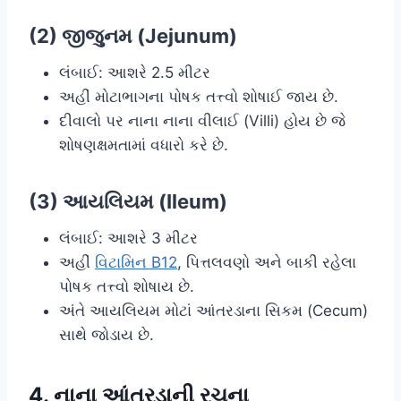
(2) જીજુનમ (Jejunum)
લંબાઈ: આશરે 2.5 મીટર
અહીં મોટાભાગના પોષક તત્ત્વો શોષાઈ જાય છે.
દીવાલો પર નાના નાના વીલાઈ (Villi) હોય છે જે
શોષણક્ષમતામાં વધારો કરે છે.
(3) આયલિયમ (Ileum)
લંબાઈ: આશરે 3 મીટર
અહીં
વિટામિન B12
, પિત્તલવણો અને બાકી રહેલા
પોષક તત્ત્વો શોષાય છે.
અંતે આયલિયમ મોટાં આંતરડાના સિકમ (Cecum)
સાથે જોડાય છે.
4. નાના આંતરડાની રચના