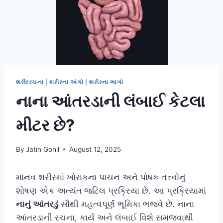
શરીરરચના
|
શરીરના અંગો
|
શરીરના ભાગો
નાના આંતરડાની લંબાઈ કેટલા
મીટર છે?
By
Jatin Gohil
August 12, 2025
માનવ શરીરમાં ખોરાકના પાચન અને પોષક તત્ત્વોનું
શોષણ એક અત્યંત જટિલ પ્રક્રિયા છે. આ પ્રક્રિયામાં
નાનું આંતરડું
સૌથી મહત્વપૂર્ણ ભૂમિકા ભજવે છે. નાના
આંતરડાની રચના, કાર્ય અને લંબાઈ વિશે સમજવાથી