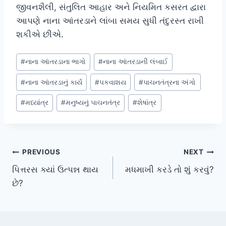
જીવનશૈલી, સંતુલિત આહાર અને નિયમિત કસરત દ્વારા
આપણે નાના આંતરડાને લાંબા સમય સુધી તંદુરસ્ત રાખી
શકીએ છીએ.
Post
#
નાના આંતરડાના ભાગો
#
નાના આંતરડાની લંબાઈ
Tags:
#
નાના આંતરડાનું કાર્ય
#
પકવાશય
#
પાચનતંત્રના અંગો
#
મધ્યાંત્ર
#
મનુષ્યનું પાચનતંત્ર
#
શેષાંત્ર
Post
PREVIOUS
NEXT
પિત્તરસ ક્યાં ઉત્પન્ન થાય
મધમાખી કરડે તો શું કરવું?
navigation
છે?