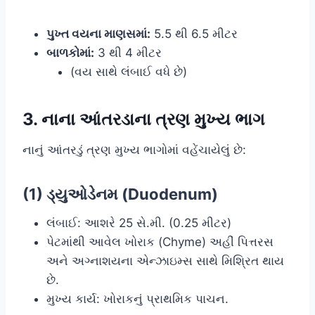
પુખ્ત વયના માણસમાં:
5.5 થી 6.5 મીટર
બાળકોમાં:
3 થી 4 મીટર
(વય સાથે લંબાઈ વધે છે)
3. નાના આંતરડાના ત્રણ મુખ્ય ભાગ
નાનું આંતરડું ત્રણ મુખ્ય ભાગોમાં વહેંચાયેલું છે:
(1) ડ્યુઓડેનમ (Duodenum)
લંબાઈ: આશરે 25 સે.મી. (0.25 મીટર)
પેટમાંથી આવેલ ખોરાક (Chyme) અહીં પિત્તરસ
અને અગ્નાશયના એન્ઝાઇમ્સ સાથે મિશ્રિત થાય
છે.
મુખ્ય કાર્ય: ખોરાકનું પ્રાથમિક પાચન.