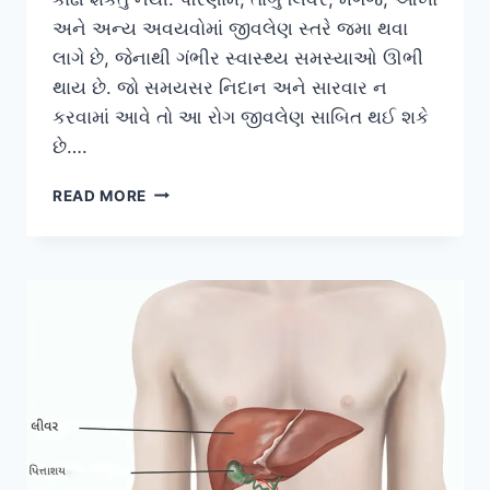
અને અન્ય અવયવોમાં જીવલેણ સ્તરે જમા થવા
લાગે છે, જેનાથી ગંભીર સ્વાસ્થ્ય સમસ્યાઓ ઊભી
થાય છે. જો સમયસર નિદાન અને સારવાર ન
કરવામાં આવે તો આ રોગ જીવલેણ સાબિત થઈ શકે
છે….
વિલ્સન
READ MORE
રોગ
(WILSON’S
DISEASE)