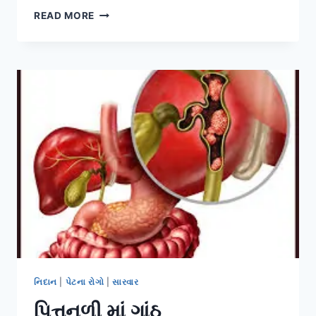
પિત્તાશય
READ MORE
નિદાન
|
પેટના રોગો
|
સારવાર
પિત્તનળી માં ગાંઠ