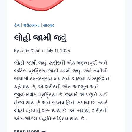
રોગ
|
શરીરરચના
|
સારવાર
લોહી જામી જવું
By
Jatin Gohil
July 11, 2025
લોહી જામી જવું: શરીરની એક મહત્વપૂર્ણ અને
જટિલ પ્રક્રિયા લોહી જામી જવું, જેને તબીબી
ભાષામાં રક્તસ્ત્રાવ બંધ થવો અથવા કોગ્યુલેશન
કહેવાય છે, એ શરીરની એક અદભુત અને
જીવનરક્ષક પ્રક્રિયા છે. જ્યારે આપણને કોઈ
ઈજા થાય છે અને રક્તવાહિની કપાય છે, ત્યારે
લોહી વહેવાનું શરૂ થાય છે. આ સમયે, શરીરની
એક જટિલ પદ્ધતિ સક્રિય થાય છે…
લોહી
READ MORE