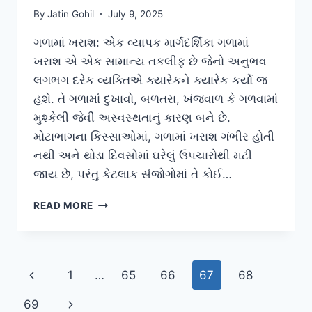
By
Jatin Gohil
July 9, 2025
ગળામાં ખરાશ: એક વ્યાપક માર્ગદર્શિકા ગળામાં
ખરાશ એ એક સામાન્ય તકલીફ છે જેનો અનુભવ
લગભગ દરેક વ્યક્તિએ ક્યારેકને ક્યારેક કર્યો જ
હશે. તે ગળામાં દુખાવો, બળતરા, ખંજવાળ કે ગળવામાં
મુશ્કેલી જેવી અસ્વસ્થતાનું કારણ બને છે.
મોટાભાગના કિસ્સાઓમાં, ગળામાં ખરાશ ગંભીર હોતી
નથી અને થોડા દિવસોમાં ઘરેલું ઉપચારોથી મટી
જાય છે, પરંતુ કેટલાક સંજોગોમાં તે કોઈ…
ગળામાં
READ MORE
ખરાશ
Page
Previous
1
…
65
66
67
68
navigation
Page
Next
69