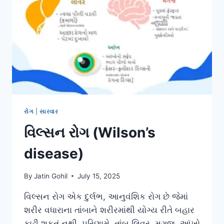
રોગ
|
સારવાર
વિલ્સન રોગ (Wilson’s
disease)
By
Jatin Gohil
July 15, 2025
વિલ્સન રોગ એક દુર્લભ, આનુવંશિક રોગ છે જેમાં
શરીર વધારાના તાંબાને શરીરમાંથી યોગ્ય રીતે બહાર
કાઢી શકતું નથી. પરિણામે, તાંબુ લિવર, મગજ, આંખો