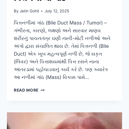
By
Jatin Gohil
July 12, 2025
પિત્તનળીમાં ગાંઠ (Bile Duct Mass / Tumor) –
ગંભીરતા, કારણો, લક્ષણો અને સારવાર માણવ
શરીરનું પાચનતંત્ર ઘણી નાની-મોટી નળીઓ અને
અંગો દ્વારા સંચાલિત થાય છે. તેમાં પિત્તનળી (Bile
Duct) એક ખૂબ મહત્વપૂર્ણ નળી છે, જે યકૃત
(લિવર) અને પિત્તાશયમાંથી પિત્ત રસને નાના
આંતરડામાં પહોંચાડવાનું કાર્ય કરે છે. પણ ક્યારેક
આ નળીમાં ગાંઠ (Mass) વિકાસ પામે…
પિત્તનળી
READ MORE
માં
ગાંઠ