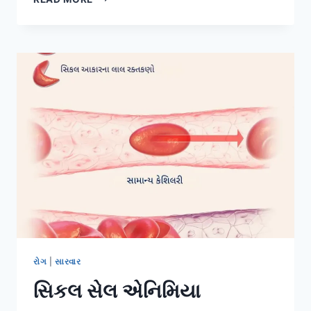
જામી
જવું
રોગ
|
સારવાર
સિકલ સેલ એનિમિયા