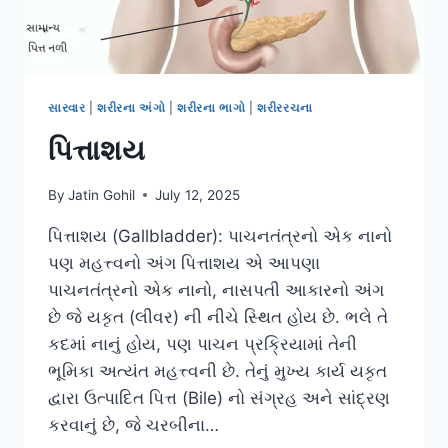
સારવાર
|
શરીરના અંગો
|
શરીરના ભાગો
|
શરીરરચના
પિત્તાશય
By
Jatin Gohil
July 12, 2025
પિત્તાશય (Gallbladder): પાચનતંત્રનો એક નાનો
પણ મહત્ત્વનો અંગ પિત્તાશય એ આપણા
પાચનતંત્રનો એક નાનો, નાસપતી આકારનો અંગ
છે જે યકૃત (લીવર) ની નીચે સ્થિત હોય છે. ભલે તે
કદમાં નાનું હોય, પણ પાચન પ્રક્રિયામાં તેની
ભૂમિકા અત્યંત મહત્ત્વની છે. તેનું મુખ્ય કાર્ય યકૃત
દ્વારા ઉત્પાદિત પિત્ત (Bile) નો સંગ્રહ અને સાંદ્રણ
કરવાનું છે, જે ચરબીના…