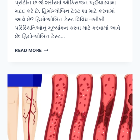
પ્રોટીન છે જે શરીરમાં ઑક્સિજન પહોંચાડવામાં
મદદ કરે છે. હિમોગ્લોબિન ટેસ્ટ શા માટે કરવામાં
આવે છે? હિમોગ્લોબિન ટેસ્ટ વિવિધ તબીબી
પરિસ્થિતિઓનું મૂલ્યાંકન કરવા માટે કરવામાં આવે
છે: હિમોગ્લોબિન ટેસ્ટ…
હિમોગ્લોબિન
READ MORE
ટેસ્ટ