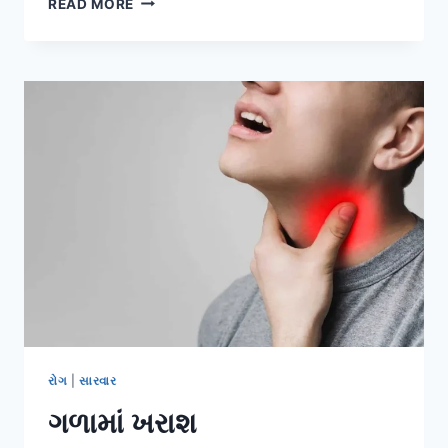
READ MORE
વેઇન
થ્રોમ્બોસિસ
રોગ
|
સારવાર
ગળામાં ખરાશ