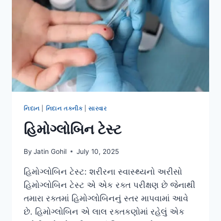
નિદાન
|
નિદાન તકનીક
|
સારવાર
હિમોગ્લોબિન ટેસ્ટ
By
Jatin Gohil
July 10, 2025
હિમોગ્લોબિન ટેસ્ટ: શરીરના સ્વાસ્થ્યનો અરીસો
હિમોગ્લોબિન ટેસ્ટ એ એક રક્ત પરીક્ષણ છે જેનાથી
તમારા રક્તમાં હિમોગ્લોબિનનું સ્તર માપવામાં આવે
છે. હિમોગ્લોબિન એ લાલ રક્તકણોમાં રહેલું એક