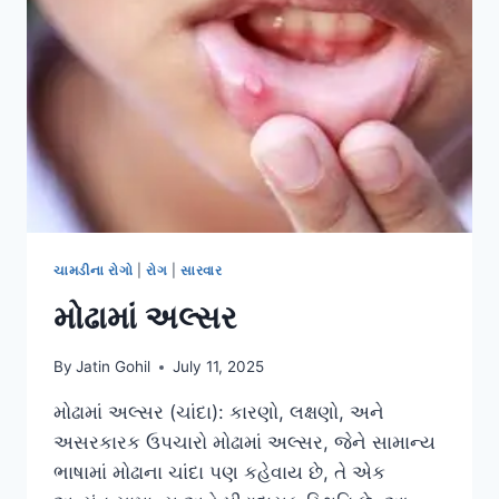
ચામડીના રોગો
|
રોગ
|
સારવાર
મોઢામાં અલ્સર
By
Jatin Gohil
July 11, 2025
મોઢામાં અલ્સર (ચાંદા): કારણો, લક્ષણો, અને
અસરકારક ઉપચારો મોઢામાં અલ્સર, જેને સામાન્ય
ભાષામાં મોઢાના ચાંદા પણ કહેવાય છે, તે એક