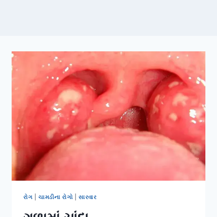
રોગ
|
ચામડીના રોગો
|
સારવાર