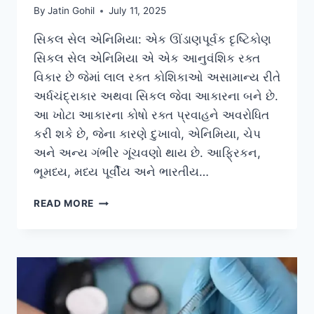
By
Jatin Gohil
July 11, 2025
સિકલ સેલ એનિમિયા: એક ઊંડાણપૂર્વક દૃષ્ટિકોણ
સિકલ સેલ એનિમિયા એ એક આનુવંશિક રક્ત
વિકાર છે જેમાં લાલ રક્ત કોશિકાઓ અસામાન્ય રીતે
અર્ધચંદ્રાકાર અથવા સિકલ જેવા આકારના બને છે.
આ ખોટા આકારના કોષો રક્ત પ્રવાહને અવરોધિત
કરી શકે છે, જેના કારણે દુખાવો, એનિમિયા, ચેપ
અને અન્ય ગંભીર ગૂંચવણો થાય છે. આફ્રિકન,
ભૂમધ્ય, મધ્ય પૂર્વીય અને ભારતીય…
સિકલ
READ MORE
સેલ
એનિમિયા