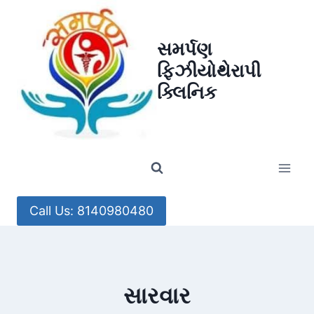
Skip
to
સમર્પણ
content
ફિઝીયોથેરાપી
ક્લિનિક
Call Us: 8140980480
સારવાર