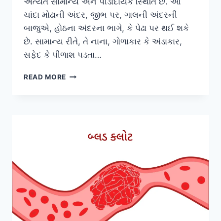
અત્યંત સામાન્ય અને પીડાદાયક સ્થિતિ છે. આ
ચાંદા મોઢાની અંદર, જીભ પર, ગાલની અંદરની
બાજુએ, હોઠના અંદરના ભાગે, કે પેઢા પર થઈ શકે
છે. સામાન્ય રીતે, તે નાના, ગોળાકાર કે અંડાકાર,
સફેદ કે પીળાશ પડતા…
મોઢામાં
READ MORE
અલ્સર