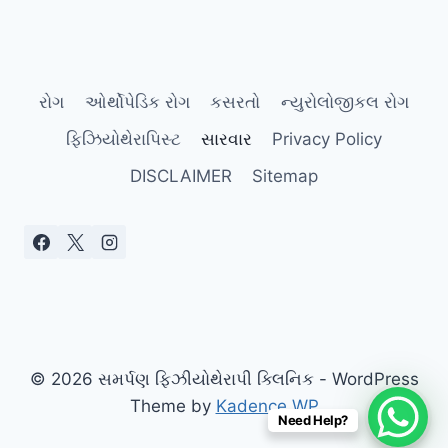
Page
રોગ
ઓર્થોપેડિક રોગ
કસરતો
ન્યુરોલોજીકલ રોગ
ફિઝિયોથેરાપિસ્ટ
સારવાર
Privacy Policy
DISCLAIMER
Sitemap
© 2026 સમર્પણ ફિઝીયોથેરાપી ક્લિનિક - WordPress
Theme by
Kadence WP
Need Help?