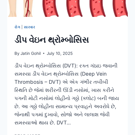
રોગ
|
સારવાર
ડીપ વેઇન થ્રોમ્બોસિસ
By
Jatin Gohil
July 10, 2025
ડીપ વેઇન થ્રોમ્બોસિસ (DVT): રક્ત ગંઠાઇ જવાની
સમસ્યા ડીપ વેઇન થ્રોમ્બોસિસ (Deep Vein
Thrombosis – DVT) એ એક ગંભીર તબીબી
સ્થિતિ છે જેમાં શરીરની ઊંડી નસોમાં, ખાસ કરીને
પગની મોટી નસોમાં લોહીનો ગઠ્ઠો (ક્લોટ) બની જાય
છે. આ ગઠ્ઠો લોહીના સામાન્ય પ્રવાહને અવરોધે છે,
જેનાથી પગમાં દુખાવો, સોજો અને લાલાશ જેવી
સમસ્યાઓ થાય છે. DVT…
ડીપ