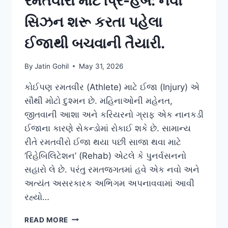
રમતવીરો માટે પ્રિ-હેબ: નવી
સિઝન શરૂ કરતા પહેલા
ઈજાથી બચવાની તૈયારી.
By
Jatin Gohil
May 31, 2026
કોઈપણ રમતવીર (Athlete) માટે ઈજા (Injury) એ
સૌથી મોટો દુશ્મન છે. મહિનાઓની મહેનત,
જીતવાની આશા અને કરિયરનો ગ્રાફ એક નાનકડી
ઈજાના કારણે સેકન્ડોમાં રોકાઈ શકે છે. સામાન્ય
રીતે રમતવીરો ઈજા થયા પછી સાજા થવા માટે
‘રિહેબિલિટેશન’ (Rehab) એટલે કે પુનર્વસનનો
સહારો લે છે. પરંતુ રમતજગતમાં હવે એક નવો અને
અત્યંત અસરકારક અભિગમ અપનાવવામાં આવી
રહ્યો…
રમતવીરો
READ MORE
માટે