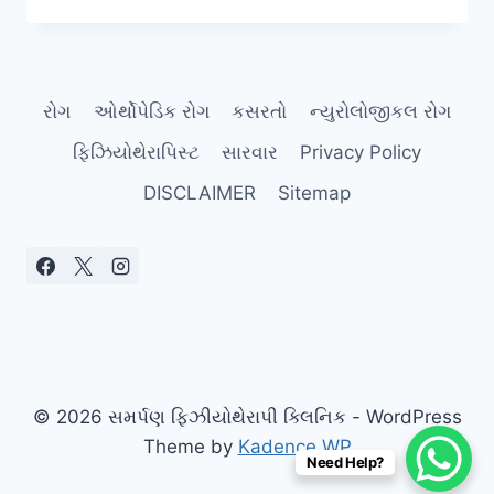
પ્રિ-
હેબ:
નવી
સિઝન
રોગ
ઓર્થોપેડિક રોગ
કસરતો
ન્યુરોલોજીકલ રોગ
શરૂ
કરતા
ફિઝિયોથેરાપિસ્ટ
સારવાર
Privacy Policy
પહેલા
ઈજાથી
DISCLAIMER
Sitemap
બચવાની
તૈયારી.
© 2026 સમર્પણ ફિઝીયોથેરાપી ક્લિનિક - WordPress
Theme by
Kadence WP
Need Help?