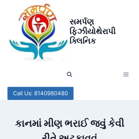
Skip
to
સમર્પણ
content
ફિઝીયોથેરાપી
ક્લિનિક
Call Us: 8140980480
કાનમાં મીણ ભરાઈ જવું કેવી
રીતે અટકાવવું