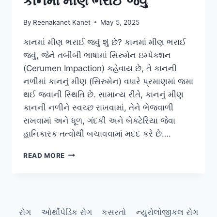
કાનમાં મીણ ભરાઈ જવું
By
Reenakanet Kanet
May 5, 2025
કાનમાં મીણ ભરાઈ જવું શું છે? કાનમાં મીણ ભરાઈ
જવું, જેને તબીબી ભાષામાં સિરુમેન ઇમ્પેક્શન
(Cerumen Impaction) કહેવાય છે, તે કાનની
નળીમાં કાનનું મીણ (સિરુમેન) વધારે પ્રમાણમાં જમા
થઈ જવાની સ્થિતિ છે. સામાન્ય રીતે, કાનનું મીણ
કાનની નળીને સ્વચ્છ રાખવામાં, તેને ભેજવાળી
રાખવામાં અને ધૂળ, ગંદકી અને બેક્ટેરિયા જેવા
હાનિકારક તત્વોથી બચાવવામાં મદદ કરે છે….
કાનમાં
READ MORE
મીણ
ભરાઈ
જવું
રોગ
ઓર્થોપેડિક રોગ
કસરતો
ન્યુરોલોજીકલ રોગ