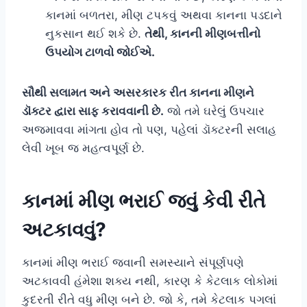
કાનમાં બળતરા, મીણ ટપકવું અથવા કાનના પડદાને
નુકસાન થઈ શકે છે.
તેથી, કાનની મીણબત્તીનો
ઉપયોગ ટાળવો જોઈએ.
સૌથી સલામત અને અસરકારક રીત કાનના મીણને
ડૉક્ટર દ્વારા સાફ કરાવવાની છે.
જો તમે ઘરેલું ઉપચાર
અજમાવવા માંગતા હોવ તો પણ, પહેલાં ડૉક્ટરની સલાહ
લેવી ખૂબ જ મહત્વપૂર્ણ છે.
કાનમાં મીણ ભરાઈ જવું કેવી રીતે
અટકાવવું?
કાનમાં મીણ ભરાઈ જવાની સમસ્યાને સંપૂર્ણપણે
અટકાવવી હંમેશા શક્ય નથી, કારણ કે કેટલાક લોકોમાં
કુદરતી રીતે વધુ મીણ બને છે. જો કે, તમે કેટલાક પગલાં