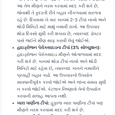
આ તેલ મીણને નરમ કરવામાં મદદ કરી શકે છે,
જેનાથી તે કુદરતી રીતે બહાર નીકળવામાં સરળતા
રહે છે. દિવસમાં બે વાર કાનમાં 2-3 ટીપાં નાખો અને
થોડી મિનિટો માટે માથું નમાવી રાખો. આ ઉપચાર
થોડા દિવસો સુધી કરી શકાય છે, ત્યારબાદ ડૉક્ટર
પાસે જઈને મીણ સાફ કરાવી લેવું જોઈએ.
હાઇડ્રોજન પેરોક્સાઇડના ટીપાં (3% સોલ્યુશન):
હાઇડ્રોજન પેરોક્સાઇડ મીણને ઓગાળવામાં મદદ
કરી શકે છે. કાનમાં થોડા ટીપાં નાખો અને થોડી
મિનિટો માટે રહેવા દો, ત્યારબાદ કાનને નમાવીને
પ્રવાહી બહાર કાઢો. આ ઉપચારનો ઉપયોગ
સાવધાનીપૂર્વક કરવો જોઈએ અને લાંબા સમય સુધી
ન કરવો જોઈએ. કેટલાક નિષ્ણાતો તેનો ઉપયોગ
કરવાની સલાહ આપતા નથી.
ખારા પાણીના ટીપાં:
હૂંફાળા ખારા પાણીના ટીપાં પણ
મીણને નરમ કરવામાં મદદ કરી શકે છે.