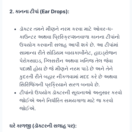
2. કાનના ટીપાં (Ear Drops):
ડૉક્ટર તમને મીણને નરમ કરવા માટે ઓવર-ધ-
કાઉન્ટર અથવા પ્રિસ્ક્રિપ્શનવાળા કાનના ટીપાંનો
ઉપયોગ કરવાની સલાહ આપી શકે છે. આ ટીપાંમાં
સામાન્ય રીતે સોડિયમ બાયકાર્બોનેટ, હાઇડ્રોજન
પેરોક્સાઇડ, ગ્લિસરીન અથવા ખનિજ તેલ જેવા
પદાર્થો હોય છે જે મીણને નરમ પાડે છે અને તેને
કુદરતી રીતે બહાર નીકળવામાં મદદ કરે છે અથવા
સિરિંજિંગની પ્રક્રિયાને સરળ બનાવે છે.
ટીપાંનો ઉપયોગ ડૉક્ટરની સૂચનાઓ અનુસાર કરવો
જોઈએ અને નિર્ધારિત સમયગાળા માટે જ કરવો
જોઈએ.
ઘરે કાળજી (ડૉક્ટરની સલાહ પર):