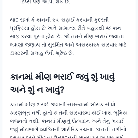
ટિપ્સ પણ આપી શકે છે.
યાદ રાખો કે કાનની સ્વ-સફાઈ કરવાની કુદરતી
પ્રક્રિયા હોય છે અને સામાન્ય રીતે બહારથી જ કાન
સાફ કરવા પૂરતા હોય છે. જો તમને મીણ ભરાઈ જવાના
લક્ષણો જણાય તો સુરક્ષિત અને અસરકારક સારવાર માટે
ડૉક્ટરની સલાહ લેવી શ્રેષ્ઠ છે.
કાનમાં મીણ ભરાઈ જવું શું ખાવું
અને શું ન ખાવું?
કાનમાં મીણ ભરાઈ જવાની સમસ્યામાં ખોરાક સીધો
કારણભૂત નથી હોતો કે તેની સારવારમાં કોઈ ખાસ ભૂમિકા
ભજવતો નથી. કાનમાં મીણનું ઉત્પાદન અને તેનું ભરાઈ
જવું મોટાભાગે વ્યક્તિની શારીરિક રચના, કાનની નળીનો
આકાર અને મીણના ઉત્પાદનની માત્રા પર આધાર રાખે