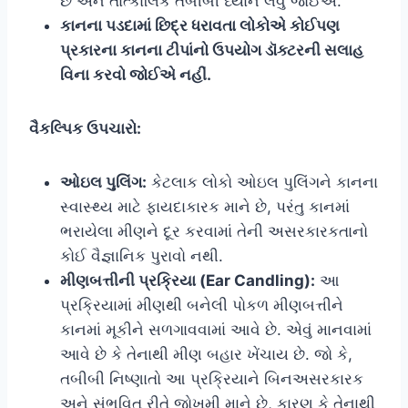
છે અને તાત્કાલિક તબીબી ધ્યાન લેવું જોઈએ.
કાનના પડદામાં છિદ્ર ધરાવતા લોકોએ કોઈપણ
પ્રકારના કાનના ટીપાંનો ઉપયોગ ડૉક્ટરની સલાહ
વિના કરવો જોઈએ નહીં.
વૈકલ્પિક ઉપચારો:
ઓઇલ પુલિંગ:
કેટલાક લોકો ઓઇલ પુલિંગને કાનના
સ્વાસ્થ્ય માટે ફાયદાકારક માને છે, પરંતુ કાનમાં
ભરાયેલા મીણને દૂર કરવામાં તેની અસરકારકતાનો
કોઈ વૈજ્ઞાનિક પુરાવો નથી.
મીણબત્તીની પ્રક્રિયા (Ear Candling):
આ
પ્રક્રિયામાં મીણથી બનેલી પોકળ મીણબત્તીને
કાનમાં મૂકીને સળગાવવામાં આવે છે. એવું માનવામાં
આવે છે કે તેનાથી મીણ બહાર ખેંચાય છે. જો કે,
તબીબી નિષ્ણાતો આ પ્રક્રિયાને બિનઅસરકારક
અને સંભવિત રીતે જોખમી માને છે, કારણ કે તેનાથી