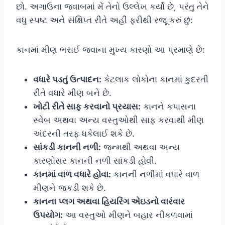
છો. અગાઉના જવાબમાં મેં તેનો ઉલ્લેખ કર્યો છે, પરંતુ તેને
વધુ સ્પષ્ટ અને સંક્ષિપ્ત રીતે અહીં ફરીથી રજૂ કરું છું:
કાનમાં મીણ ભરાઈ જવાના મુખ્ય કારણો આ પ્રમાણે છે:
વધારે પડતું ઉત્પાદન:
કેટલાક લોકોના કાનમાં કુદરતી
રીતે વધારે મીણ બને છે.
ખોટી રીતે સાફ કરવાનો પ્રયાસ:
કાનને કપાસના
સ્વેબ અથવા અન્ય વસ્તુઓથી સાફ કરવાથી મીણ
અંદરની તરફ ધકેલાઈ શકે છે.
સાંકડી કાનની નળી:
જન્મથી અથવા અન્ય
કારણોસર કાનની નળી સાંકડી હોવી.
કાનમાં વાળ વધારે હોવા:
કાનની નળીમાં વધારે વાળ
મીણને જકડી શકે છે.
કાનના પ્લગ અથવા હિયરિંગ એઇડનો વારંવાર
ઉપયોગ:
આ વસ્તુઓ મીણને બહાર નીકળવામાં