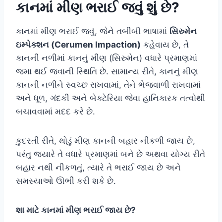
કાનમાં મીણ ભરાઈ જવું શું છે?
કાનમાં મીણ ભરાઈ જવું, જેને તબીબી ભાષામાં
સિરુમેન
ઇમ્પેક્શન (Cerumen Impaction)
કહેવાય છે, તે
કાનની નળીમાં કાનનું મીણ (સિરુમેન) વધારે પ્રમાણમાં
જમા થઈ જવાની સ્થિતિ છે. સામાન્ય રીતે, કાનનું મીણ
કાનની નળીને સ્વચ્છ રાખવામાં, તેને ભેજવાળી રાખવામાં
અને ધૂળ, ગંદકી અને બેક્ટેરિયા જેવા હાનિકારક તત્વોથી
બચાવવામાં મદદ કરે છે.
કુદરતી રીતે, થોડું મીણ કાનની બહાર નીકળી જાય છે,
પરંતુ જ્યારે તે વધારે પ્રમાણમાં બને છે અથવા યોગ્ય રીતે
બહાર નથી નીકળતું, ત્યારે તે ભરાઈ જાય છે અને
સમસ્યાઓ ઊભી કરી શકે છે.
શા માટે કાનમાં મીણ ભરાઈ જાય છે?