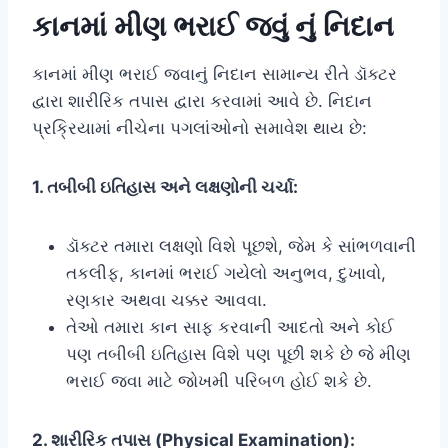
કાનમાં મીણ ભરાઈ જવું નું નિદાન
કાનમાં મીણ ભરાઈ જવાનું નિદાન સામાન્ય રીતે ડૉક્ટર
દ્વારા શારીરિક તપાસ દ્વારા કરવામાં આવે છે. નિદાન
પ્રક્રિયામાં નીચેના પગલાંઓનો સમાવેશ થાય છે:
1. તબીબી ઇતિહાસ અને લક્ષણોની ચર્ચા:
ડૉક્ટર તમારા લક્ષણો વિશે પૂછશે, જેમ કે સાંભળવાની
તકલીફ, કાનમાં ભરાઈ ગયેલો અનુભવ, દુખાવો,
રણકાર અથવા ચક્કર આવવા.
તેઓ તમારા કાન સાફ કરવાની આદતો અને કોઈ
પણ તબીબી ઇતિહાસ વિશે પણ પૂછી શકે છે જે મીણ
ભરાઈ જવા માટે જોખમી પરિબળ હોઈ શકે છે.
2. શારીરિક તપાસ (Physical Examination):