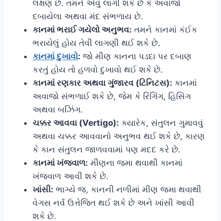
લક્ષણ છે. તમને એવું લાગી શકે છે કે અવાજો
દબાયેલા અથવા મંદ સંભળાય છે.
કાનમાં ભરાઈ ગયેલો અનુભવ:
તમને કાનમાં કંઈક
ભરાયેલું હોય તેવી લાગણી થઈ શકે છે.
કાનમાં દુખાવો
:
જો મીણ કાનના પડદા પર દબાણ
કરતું હોય તો હળવો દુખાવો થઈ શકે છે.
કાનમાં રણકાર અથવા ગુંજારવ (ટિનિટસ):
કાનમાં
અવાજો સંભળાઈ શકે છે, જેમ કે રિંગિંગ, હિસિંગ
અથવા બઝિંગ.
ચક્કર આવવા (Vertigo):
ક્યારેક, સંતુલન ગુમાવવું
અથવા ચક્કર આવવાનો અનુભવ થઈ શકે છે, કારણ
કે કાન સંતુલન જાળવવામાં પણ મદદ કરે છે.
કાનમાં ખંજવાળ:
મીણના જમા થવાથી કાનમાં
ખંજવાળ આવી શકે છે.
ખાંસી:
ભાગ્યે જ, કાનની નળીમાં મીણ જમા થવાથી
વેગસ નર્વ ઉત્તેજિત થઈ શકે છે અને ખાંસી આવી
શકે છે.