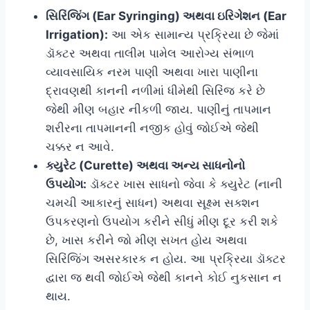
સિરિંજિંગ (Ear Syringing) અથવા ઇરિગેશન (Ear
Irrigation):
આ એક સામાન્ય પ્રક્રિયા છે જેમાં
ડૉક્ટર અથવા તાલીમ પામેલ આરોગ્ય સંભાળ
વ્યાવસાયિક નરમ પાણી અથવા ખારા પાણીના
દ્રાવણથી કાનની નળીમાં ધીમેથી સિરિંજ કરે છે
જેથી મીણ બહાર નીકળી જાય. પાણીનું તાપમાન
શરીરના તાપમાનની નજીક હોવું જોઈએ જેથી
ચક્કર ન આવે.
ક્યુરેટ (Curette) અથવા અન્ય સાધનોનો
ઉપયોગ:
ડૉક્ટર ખાસ સાધનો જેવા કે ક્યુરેટ (નાની
ચમચી આકારનું સાધન) અથવા સૂક્ષ્મ સક્શન
ઉપકરણનો ઉપયોગ કરીને સીધું મીણ દૂર કરી શકે
છે, ખાસ કરીને જો મીણ સખત હોય અથવા
સિરિંજિંગ અસરકારક ન હોય. આ પ્રક્રિયા ડૉક્ટર
દ્વારા જ થવી જોઈએ જેથી કાનને કોઈ નુકસાન ન
થાય.