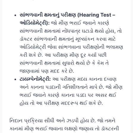
સાંભળવાની ક્ષમતાનું પરીક્ષણ (Hearing Test –
ઓડિયોમેટ્રી):
જો મીણ ભરાઈ જવાને કારણે
સાંભળવાની ક્ષમતામાં નોંધપાત્ર ઘટાડો થયો હોય, તો
ડૉક્ટર સાંભળવાની ક્ષમતાનું મૂલ્યાંકન કરવા માટે
ઓડિયોમેટ્રી જેવા સાંભળવાના પરીક્ષણોની ભલામણ
કરી શકે છે. આ પરીક્ષણ મીણ દૂર કર્યા પછી
સાંભળવાની ક્ષમતામાં સુધારો થયો છે કે કેમ તે
જાણવામાં પણ મદદ કરે છે.
ટાયમ્પેનોમેટ્રી:
આ પરીક્ષણ મધ્ય કાનના દબાણ
અને કાનના પડદાની ગતિશીલતાને માપે છે. જો મીણ
ભરાઈ જવાને કારણે કાનના પડદા પર અસર થઈ
હોય તો આ પરીક્ષણ મદદરૂપ થઈ શકે છે.
નિદાન પ્રક્રિયા સીધી અને ઝડપી હોય છે. જો તમને
કાનમાં મીણ ભરાઈ જવાના લક્ષણો જણાય તો ડૉક્ટરની