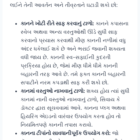
લઈને તેની આવર્તન અને તીવ્રતાને ઘટાડી શકો છો:
કાનને ખોટી રીતે સાફ કરવાનું ટાળો:
કાનને કપાસના
સ્વેબ અથવા અન્ય વસ્તુઓથી ઊંડે સુધી સાફ
કરવાનો પ્રયાસ કરવાથી મીણ કાનની નળીમાં વધુ
અંદર ધકેલાઈ શકે છે અને ભરાઈ જવાની શક્યતા
વધી જાય છે. કાનની સ્વ-સફાઈની કુદરતી
પ્રક્રિયા હોય છે, જેમાં મીણ ધીમે ધીમે કાનની
બહારની તરફ આવે છે. તમે ફક્ત કાનની બહારની
સપાટીને નરમ કપડાથી સાફ કરી શકો છો.
કાનમાં વસ્તુઓ નાખવાનું ટાળો:
શક્ય હોય ત્યાં સુધી
કાનમાં નાની વસ્તુઓ નાખવાનું ટાળો, સિવાય કે
ડૉક્ટર દ્વારા સૂચવવામાં આવે. કાનના પ્લગ અથવા
હિયરિંગ એઇડનો વારંવાર ઉપયોગ કરતા હોવ તો
નિયમિતપણે કાનની તપાસ કરાવો.
કાનના ટીપાંનો સાવધાનીપૂર્વક ઉપયોગ કરો:
જો