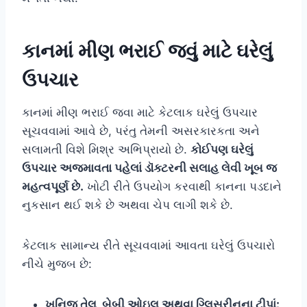
કાનમાં મીણ ભરાઈ જવું માટે ઘરેલું
ઉપચાર
કાનમાં મીણ ભરાઈ જવા માટે કેટલાક ઘરેલું ઉપચાર
સૂચવવામાં આવે છે, પરંતુ તેમની અસરકારકતા અને
સલામતી વિશે મિશ્ર અભિપ્રાયો છે.
કોઈપણ ઘરેલું
ઉપચાર અજમાવતા પહેલાં ડૉક્ટરની સલાહ લેવી ખૂબ જ
મહત્વપૂર્ણ છે.
ખોટી રીતે ઉપયોગ કરવાથી કાનના પડદાને
નુકસાન થઈ શકે છે અથવા ચેપ લાગી શકે છે.
કેટલાક સામાન્ય રીતે સૂચવવામાં આવતા ઘરેલું ઉપચારો
નીચે મુજબ છે:
ખનિજ તેલ, બેબી ઓઇલ અથવા ગ્લિસરીનના ટીપાં: