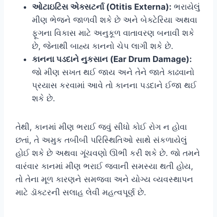
ઓટાઇટિસ એક્સટર્ના (Otitis Externa):
ભરાયેલું
મીણ ભેજને જાળવી શકે છે અને બેક્ટેરિયા અથવા
ફૂગના વિકાસ માટે અનુકૂળ વાતાવરણ બનાવી શકે
છે, જેનાથી બાહ્ય કાનનો ચેપ લાગી શકે છે.
કાનના પડદાને નુકસાન (Ear Drum Damage):
જો મીણ સખત થઈ જાય અને તેને જાતે કાઢવાનો
પ્રયાસ કરવામાં આવે તો કાનના પડદાને ઈજા થઈ
શકે છે.
તેથી, કાનમાં મીણ ભરાઈ જવું સીધો કોઈ રોગ ન હોવા
છતાં, તે અમુક તબીબી પરિસ્થિતિઓ સાથે સંકળાયેલું
હોઈ શકે છે અથવા ગૂંચવણો ઊભી કરી શકે છે. જો તમને
વારંવાર કાનમાં મીણ ભરાઈ જવાની સમસ્યા થતી હોય,
તો તેના મૂળ કારણને સમજવા અને યોગ્ય વ્યવસ્થાપન
માટે ડૉક્ટરની સલાહ લેવી મહત્વપૂર્ણ છે.