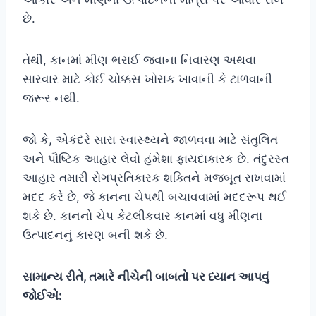
છે.
તેથી, કાનમાં મીણ ભરાઈ જવાના નિવારણ અથવા
સારવાર માટે કોઈ ચોક્કસ ખોરાક ખાવાની કે ટાળવાની
જરૂર નથી.
જો કે, એકંદરે સારા સ્વાસ્થ્યને જાળવવા માટે સંતુલિત
અને પૌષ્ટિક આહાર લેવો હંમેશા ફાયદાકારક છે. તંદુરસ્ત
આહાર તમારી રોગપ્રતિકારક શક્તિને મજબૂત રાખવામાં
મદદ કરે છે, જે કાનના ચેપથી બચાવવામાં મદદરૂપ થઈ
શકે છે. કાનનો ચેપ કેટલીકવાર કાનમાં વધુ મીણના
ઉત્પાદનનું કારણ બની શકે છે.
સામાન્ય રીતે, તમારે નીચેની બાબતો પર ધ્યાન આપવું
જોઈએ: