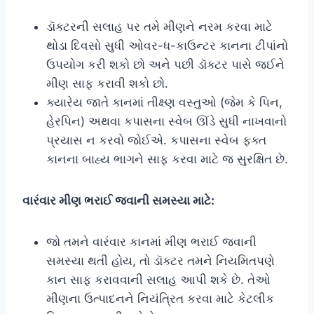
ડૉક્ટરની સલાહ પર તમે મીણને નરમ કરવા માટે
થોડા દિવસો સુધી ઓવર-ધ-કાઉન્ટર કાનના ટીપાંનો
ઉપયોગ કરી શકો છો અને પછી ડૉક્ટર પાસે જઈને
મીણ સાફ કરાવી શકો છો.
ક્યારેય જાતે કાનમાં તીક્ષ્ણ વસ્તુઓ (જેમ કે પિન,
હેરપિન) અથવા કપાસના સ્વેબ ઊંડે સુધી નાખવાનો
પ્રયાસ ન કરવો જોઈએ. કપાસના સ્વેબ ફક્ત
કાનના બાહ્ય ભાગને સાફ કરવા માટે જ સુરક્ષિત છે.
વારંવાર મીણ ભરાઈ જવાની સમસ્યા માટે:
જો તમને વારંવાર કાનમાં મીણ ભરાઈ જવાની
સમસ્યા થતી હોય, તો ડૉક્ટર તમને નિયમિતપણે
કાન સાફ કરાવવાની સલાહ આપી શકે છે. તેઓ
મીણના ઉત્પાદનને નિયંત્રિત કરવા માટે કેટલીક