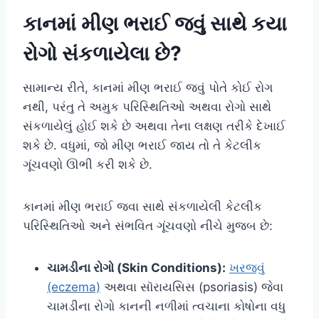
કાનમાં મીણ ભરાઈ જવું સાથે કયા
રોગો સંકળાયેલા છે?
સામાન્ય રીતે, કાનમાં મીણ ભરાઈ જવું પોતે કોઈ રોગ
નથી, પરંતુ તે અમુક પરિસ્થિતિઓ અથવા રોગો સાથે
સંકળાયેલું હોઈ શકે છે અથવા તેના લક્ષણ તરીકે દેખાઈ
શકે છે. વધુમાં, જો મીણ ભરાઈ જાય તો તે કેટલીક
ગૂંચવણો ઊભી કરી શકે છે.
કાનમાં મીણ ભરાઈ જવા સાથે સંકળાયેલી કેટલીક
પરિસ્થિતિઓ અને સંભવિત ગૂંચવણો નીચે મુજબ છે:
ચામડીના રોગો (Skin Conditions):
ખરજવું
(eczema)
અથવા સૉરાયસિસ (psoriasis) જેવા
ચામડીના રોગો કાનની નળીમાં ત્વચાના કોષોના વધુ