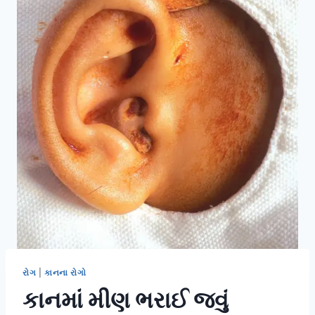
રોગ
|
કાનના રોગો
કાનમાં મીણ ભરાઈ જવું