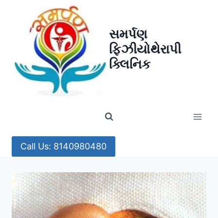
Skip
to
સમર્પણ
content
ફિઝીયોથેરાપી
ક્લિનિક
Call Us: 8140980480