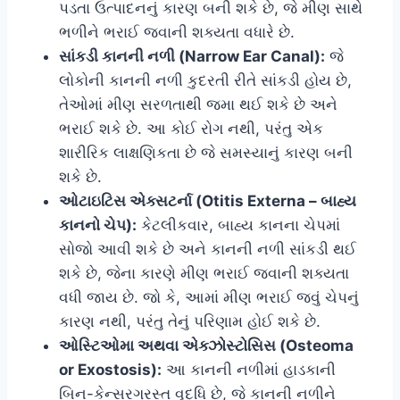
પડતા ઉત્પાદનનું કારણ બની શકે છે, જે મીણ સાથે
ભળીને ભરાઈ જવાની શક્યતા વધારે છે.
સાંકડી કાનની નળી (Narrow Ear Canal):
જે
લોકોની કાનની નળી કુદરતી રીતે સાંકડી હોય છે,
તેઓમાં મીણ સરળતાથી જમા થઈ શકે છે અને
ભરાઈ શકે છે. આ કોઈ રોગ નથી, પરંતુ એક
શારીરિક લાક્ષણિકતા છે જે સમસ્યાનું કારણ બની
શકે છે.
ઓટાઇટિસ એક્સટર્ના (Otitis Externa – બાહ્ય
કાનનો ચેપ):
કેટલીકવાર, બાહ્ય કાનના ચેપમાં
સોજો આવી શકે છે અને કાનની નળી સાંકડી થઈ
શકે છે, જેના કારણે મીણ ભરાઈ જવાની શક્યતા
વધી જાય છે. જો કે, આમાં મીણ ભરાઈ જવું ચેપનું
કારણ નથી, પરંતુ તેનું પરિણામ હોઈ શકે છે.
ઓસ્ટિઓમા અથવા એક્ઝોસ્ટોસિસ (Osteoma
or Exostosis):
આ કાનની નળીમાં હાડકાની
બિન-કેન્સરગ્રસ્ત વૃદ્ધિ છે, જે કાનની નળીને