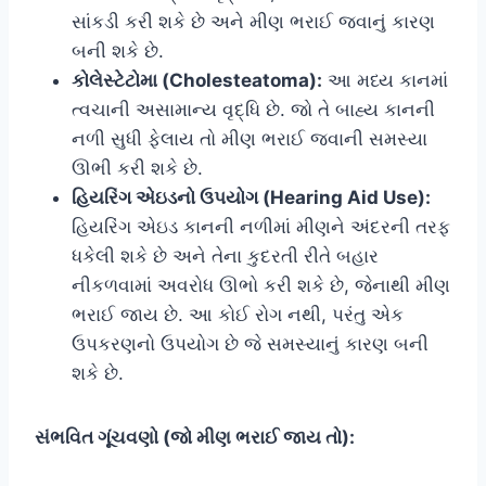
સાંકડી કરી શકે છે અને મીણ ભરાઈ જવાનું કારણ
બની શકે છે.
કોલેસ્ટેટોમા (Cholesteatoma):
આ મધ્ય કાનમાં
ત્વચાની અસામાન્ય વૃદ્ધિ છે. જો તે બાહ્ય કાનની
નળી સુધી ફેલાય તો મીણ ભરાઈ જવાની સમસ્યા
ઊભી કરી શકે છે.
હિયરિંગ એઇડનો ઉપયોગ (Hearing Aid Use):
હિયરિંગ એઇડ કાનની નળીમાં મીણને અંદરની તરફ
ધકેલી શકે છે અને તેના કુદરતી રીતે બહાર
નીકળવામાં અવરોધ ઊભો કરી શકે છે, જેનાથી મીણ
ભરાઈ જાય છે. આ કોઈ રોગ નથી, પરંતુ એક
ઉપકરણનો ઉપયોગ છે જે સમસ્યાનું કારણ બની
શકે છે.
સંભવિત ગૂંચવણો (જો મીણ ભરાઈ જાય તો):