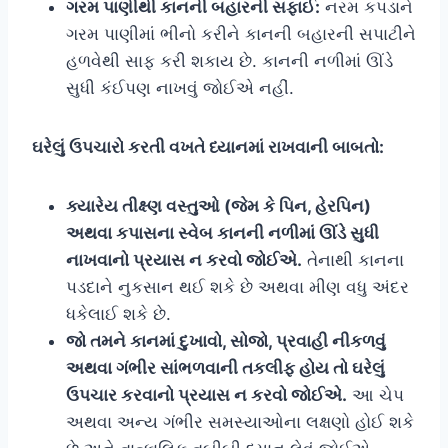
ગરમ પાણીથી કાનની બહારની સફાઈ:
નરમ કપડાને
ગરમ પાણીમાં ભીનો કરીને કાનની બહારની સપાટીને
હળવેથી સાફ કરી શકાય છે. કાનની નળીમાં ઊંડે
સુધી કંઈપણ નાખવું જોઈએ નહીં.
ઘરેલું ઉપચારો કરતી વખતે ધ્યાનમાં રાખવાની બાબતો:
ક્યારેય તીક્ષ્ણ વસ્તુઓ (જેમ કે પિન, હેરપિન)
અથવા કપાસના સ્વેબ કાનની નળીમાં ઊંડે સુધી
નાખવાનો પ્રયાસ ન કરવો જોઈએ.
તેનાથી કાનના
પડદાને નુકસાન થઈ શકે છે અથવા મીણ વધુ અંદર
ધકેલાઈ શકે છે.
જો તમને કાનમાં દુખાવો, સોજો, પ્રવાહી નીકળવું
અથવા ગંભીર સાંભળવાની તકલીફ હોય તો ઘરેલું
ઉપચાર કરવાનો પ્રયાસ ન કરવો જોઈએ.
આ ચેપ
અથવા અન્ય ગંભીર સમસ્યાઓના લક્ષણો હોઈ શકે