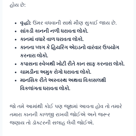
હોય છે:
વૃદ્ધો:
ઉંમર વધવાની સાથે મીણ સુકાઈ જાય છે.
સાંકડી કાનની નળી ધરાવતા લોકો.
કાનમાં વધારે વાળ ધરાવતા લોકો.
કાનના પ્લગ કે હિયરિંગ એઇડનો વારંવાર ઉપયોગ
કરનારા લોકો.
કપાસના સ્વેબથી ખોટી રીતે કાન સાફ કરનારા લોકો.
ચામડીના અમુક રોગો ધરાવતા લોકો.
માનસિક રીતે અસ્વસ્થ અથવા વિકાસલક્ષી
વિકલાંગતા ધરાવતા લોકો.
જો તમે આમાંથી કોઈ પણ જૂથમાં આવતા હોવ તો તમારે
તમારા કાનની કાળજી રાખવી જોઈએ અને જરૂર
જણાય તો ડૉક્ટરની સલાહ લેવી જોઈએ.