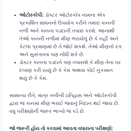
ઓટોસ્કોપી:
ડૉક્ટર ઓટોસ્કોપ નામના એક
પ્રકાશિત સાધનનો ઉપયોગ કરીને તમારા કાનની
નળી અને કાનના પડદાની તપાસ કરશે. આનાથી
તેઓ કાનની નળીમાં મીણ ભરાયેલું છે કે નહીં અને
કેટલા પ્રમાણમાં છે તે જોઈ શકશે. તેઓ મીણનો રંગ
અને સુસંગતતા પણ નોંધી શકે છે.
ડૉક્ટર કાનના પડદાને પણ તપાસશે કે મીણ તેના પર
દબાણ કરી રહ્યું છે કે કેમ અથવા કોઈ નુકસાન
થયું છે કે કેમ.
સામાન્ય રીતે, માત્ર તબીબી ઇતિહાસ અને ઓટોસ્કોપી
દ્વારા જ કાનમાં મીણ ભરાઈ જવાનું નિદાન થઈ જાય છે.
વધુ પરીક્ષણોની જરૂર ભાગ્યે જ પડે છે.
જો જરૂરી હોય તો કરવામાં આવતા વધારાના પરીક્ષણો: