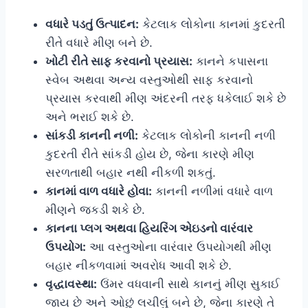
વધારે પડતું ઉત્પાદન:
કેટલાક લોકોના કાનમાં કુદરતી
રીતે વધારે મીણ બને છે.
ખોટી રીતે સાફ કરવાનો પ્રયાસ:
કાનને કપાસના
સ્વેબ અથવા અન્ય વસ્તુઓથી સાફ કરવાનો
પ્રયાસ કરવાથી મીણ અંદરની તરફ ધકેલાઈ શકે છે
અને ભરાઈ શકે છે.
સાંકડી કાનની નળી:
કેટલાક લોકોની કાનની નળી
કુદરતી રીતે સાંકડી હોય છે, જેના કારણે મીણ
સરળતાથી બહાર નથી નીકળી શકતું.
કાનમાં વાળ વધારે હોવા:
કાનની નળીમાં વધારે વાળ
મીણને જકડી શકે છે.
કાનના પ્લગ અથવા હિયરિંગ એઇડનો વારંવાર
ઉપયોગ:
આ વસ્તુઓના વારંવાર ઉપયોગથી મીણ
બહાર નીકળવામાં અવરોધ આવી શકે છે.
વૃદ્ધાવસ્થા:
ઉંમર વધવાની સાથે કાનનું મીણ સુકાઈ
જાય છે અને ઓછું લચીલું બને છે, જેના કારણે તે