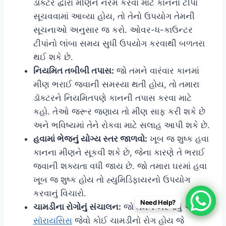
ડૉક્ટર દ્વારા મીણને નરમ કરવા માટે કાનના ટીપાં
સૂચવવામાં આવ્યા હોય, તો તેનો ઉપયોગ તેમની
સૂચનાઓ અનુસાર જ કરો. ઓવર-ધ-કાઉન્ટર
ટીપાંનો લાંબા સમય સુધી ઉપયોગ કરવાથી બળતરા
થઈ શકે છે.
નિયમિત તબીબી તપાસ:
જો તમને વારંવાર કાનમાં
મીણ ભરાઈ જવાની સમસ્યા થતી હોય, તો તમારા
ડૉક્ટરને નિયમિતપણે કાનની તપાસ કરવા માટે
કહો. તેઓ જરૂર જણાય તો મીણ સાફ કરી શકે છે
અને ભવિષ્યમાં તેને રોકવા માટે સલાહ આપી શકે છે.
હવામાં ભેજનું યોગ્ય સ્તર જાળવો:
ખૂબ જ શુષ્ક હવા
કાનના મીણને સૂકવી શકે છે, જેના કારણે તે ભરાઈ
જવાની શક્યતા વધી જાય છે. જો તમારા ઘરમાં હવા
ખૂબ જ શુષ્ક હોય તો હ્યુમિડિફાયરનો ઉપયોગ
કરવાનું વિચારો.
Need Help?
ચામડીના રોગોનું સંચાલન:
જો તમને ખરજવું અથવા
સૉરાયસિસ
જેવો કોઈ ચામડીનો રોગ હોય જે