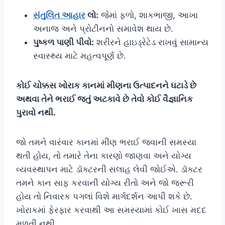
સંતુલિત આહાર
લો:
જેમાં ફળો, શાકભાજી, આખા
અનાજ અને પ્રોટીનનો સમાવેશ થાય છે.
પુષ્કળ પાણી પીવો:
શરીરને હાઇડ્રેટેડ રાખવું સામાન્ય
સ્વાસ્થ્ય માટે મહત્વપૂર્ણ છે.
કોઈ ચોક્કસ ખોરાક કાનમાં મીણના ઉત્પાદનને ઘટાડે છે
અથવા તેને ભરાઈ જતું અટકાવે છે તેવો કોઈ વૈજ્ઞાનિક
પુરાવો નથી.
જો તમને વારંવાર કાનમાં મીણ ભરાઈ જવાની સમસ્યા
થતી હોય, તો તમારે તેના કારણો જાણવા અને યોગ્ય
વ્યવસ્થાપન માટે ડૉક્ટરની સલાહ લેવી જોઈએ. ડૉક્ટર
તમને કાન સાફ કરવાની યોગ્ય રીતો અને જો જરૂરી
હોય તો નિવારક પગલાં વિશે માર્ગદર્શન આપી શકે છે.
ખોરાકમાં ફેરફાર કરવાથી આ સમસ્યામાં કોઈ ખાસ મદદ
મળતી નથી.