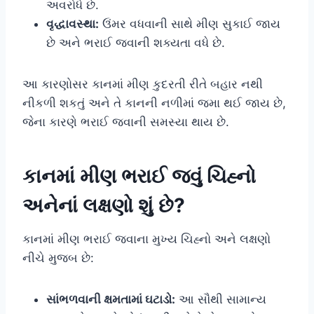
અવરોધે છે.
વૃદ્ધાવસ્થા:
ઉંમર વધવાની સાથે મીણ સુકાઈ જાય
છે અને ભરાઈ જવાની શક્યતા વધે છે.
આ કારણોસર કાનમાં મીણ કુદરતી રીતે બહાર નથી
નીકળી શકતું અને તે કાનની નળીમાં જમા થઈ જાય છે,
જેના કારણે ભરાઈ જવાની સમસ્યા થાય છે.
કાનમાં મીણ ભરાઈ જવું ચિહ્નો
અનેનાં લક્ષણો શું છે?
કાનમાં મીણ ભરાઈ જવાના મુખ્ય ચિહ્નો અને લક્ષણો
નીચે મુજબ છે:
સાંભળવાની ક્ષમતામાં ઘટાડો:
આ સૌથી સામાન્ય