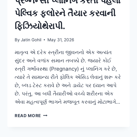
પ્રેગ્નન્સી પ્લાનિંગ કરતા પહેલા
પેલ્વિક ફ્લોરને તૈયાર કરવાની
ફિઝિયોથેરાપી.
By
Jatin Gohil
May 31, 2026
માતૃત્વ એ દરેક સ્ત્રીના જીવનનો એક અત્યંત
સુંદર અને વળાંક સમાન તબક્કો છે. જ્યારે કોઈ
સ્ત્રી ગર્ભાવસ્થા (Pregnancy) નું પ્લાનિંગ કરે છે,
ત્યારે તે સામાન્ય રીતે ફોલિક એસિડ લેવાનું શરૂ કરે
છે, બ્લડ ટેસ્ટ કરાવે છે અને ડાયેટ પર ધ્યાન આપે
છે. પરંતુ, આ બધી તૈયારીઓ વચ્ચે શરીરના એક
એવા મહત્વપૂર્ણ ભાગને મજબૂત કરવાનું મોટાભાગે…
પ્રેગ્નન્સી
READ MORE
પ્લાનિંગ
કરતા
પહેલા