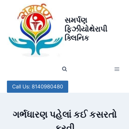
Skip
to
સમર્પણ
content
ફિઝીયોથેરાપી
ક્લિનિક
Call Us: 8140980480
ગર્ભધારણ પહેલાં કઈ કસરતો
કરવી