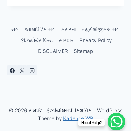
પ્રિ-
હેબ:
નવી
સિઝન
રોગ
ઓર્થોપેડિક રોગ
કસરતો
ન્યુરોલોજીકલ રોગ
શરૂ
કરતા
ફિઝિયોથેરાપિસ્ટ
સારવાર
Privacy Policy
પહેલા
ઈજાથી
DISCLAIMER
Sitemap
બચવાની
તૈયારી.
© 2026 સમર્પણ ફિઝીયોથેરાપી ક્લિનિક - WordPress
Theme by
Kadence WP
Need Help?