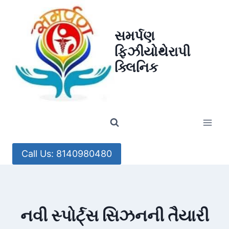
Skip
to
સમર્પણ
content
ફિઝીયોથેરાપી
ક્લિનિક
Call Us: 8140980480
નવી સ્પોર્ટ્સ સિઝનની તૈયારી