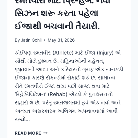
રમતવીરો માટે પ્રિ-હેબ: નવી
સિઝન શરૂ કરતા પહેલા
ઈજાથી બચવાની તૈયારી.
By
Jatin Gohil
May 31, 2026
કોઈપણ રમતવીર (Athlete) માટે ઈજા (Injury) એ
સૌથી મોટો દુશ્મન છે. મહિનાઓની મહેનત,
જીતવાની આશા અને કરિયરનો ગ્રાફ એક નાનકડી
ઈજાના કારણે સેકન્ડોમાં રોકાઈ શકે છે. સામાન્ય
રીતે રમતવીરો ઈજા થયા પછી સાજા થવા માટે
‘રિહેબિલિટેશન’ (Rehab) એટલે કે પુનર્વસનનો
સહારો લે છે. પરંતુ રમતજગતમાં હવે એક નવો અને
અત્યંત અસરકારક અભિગમ અપનાવવામાં આવી
રહ્યો…
રમતવીરો
READ MORE
માટે