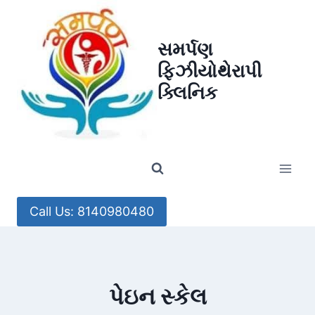
Skip
to
સમર્પણ
content
ફિઝીયોથેરાપી
ક્લિનિક
Call Us: 8140980480
પેઇન સ્કેલ