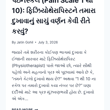
પેઇનસ્કેલ (Pain Scale 1 થી
10): ફિઝિયોથેરાપિસ્ટને તમારા
દુખાવાનું સાચું વર્ણન કેવી રીતે
કરવું?
By
Jatin Gohil
July 3, 2026
જ્યારે તમે શરીરના કોઈપણ ભાગમાં દુખાવા કે
ઈજાની સારવાર માટે ફિઝિયોથેરાપિસ્ટ
(Physiotherapist) પાસે જાઓ છો, ત્યારે સૌથી
પહેલો અને મહત્વનો પ્રશ્ન એ પૂછવામાં આવે છે કે,
“તમને કેટલો દુખાવો થાય છે?” અથવા “1 થી 10 ના
સ્કેલ પર તમારો દુખાવો કયા નંબર પર છે?” ઘણા
દર્દીઓ માટે આ પ્રશ્ન મૂંઝવણભર્યો હોય છે. દુખાવો
એ એક…
પેઇનસ્કેલ
READ MORE