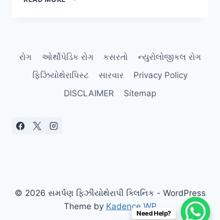
(PAIN
SCALE
1
થી
10):
રોગ
ઓર્થોપેડિક રોગ
કસરતો
ન્યુરોલોજીકલ રોગ
ફિઝિયોથેરાપિસ્ટને
તમારા
ફિઝિયોથેરાપિસ્ટ
સારવાર
Privacy Policy
દુખાવાનું
સાચું
DISCLAIMER
Sitemap
વર્ણન
કેવી
રીતે
કરવું?
© 2026 સમર્પણ ફિઝીયોથેરાપી ક્લિનિક - WordPress
Theme by
Kadence WP
Need Help?