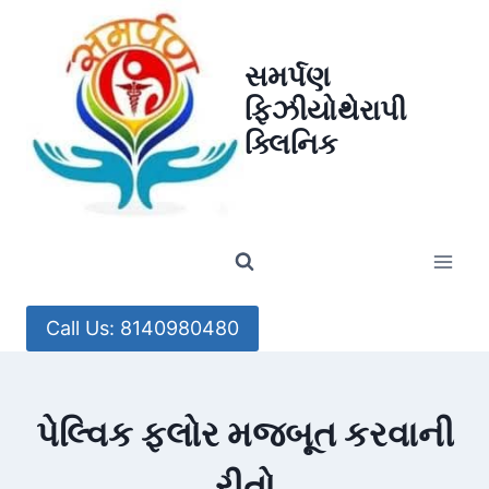
Skip
to
સમર્પણ
content
ફિઝીયોથેરાપી
ક્લિનિક
Call Us: 8140980480
પેલ્વિક ફ્લોર મજબૂત કરવાની
રીતો