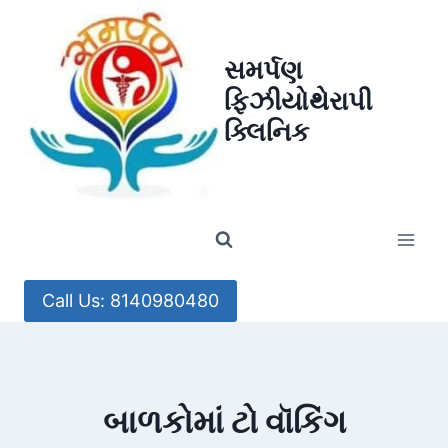
Skip
to
સમર્પણ
content
ફિઝીયોથેરાપી
ક્લિનિક
Call Us: 8140980480
બાળકોમાં ટો વૉકિંગ