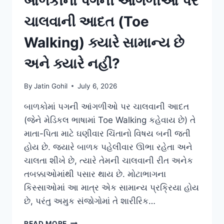
બાળકોના પગની આંગળીઓ પર
ચાલવાની આદત (Toe
Walking) ક્યારે સામાન્ય છે
અને ક્યારે નહીં?
By
Jatin Gohil
July 6, 2026
બાળકોમાં પગની આંગળીઓ પર ચાલવાની આદત
(જેને મેડિકલ ભાષામાં Toe Walking કહેવાય છે) તે
માતા-પિતા માટે ઘણીવાર ચિંતાનો વિષય બની જતી
હોય છે. જ્યારે બાળક પહેલીવાર ઊભા રહેતા અને
ચાલતા શીખે છે, ત્યારે તેમની ચાલવાની રીત અનેક
તબક્કાઓમાંથી પસાર થાય છે. મોટાભાગના
કિસ્સાઓમાં આ માત્ર એક સામાન્ય પ્રક્રિયા હોય
છે, પરંતુ અમુક સંજોગોમાં તે શારીરિક…
બાળકોના
READ MORE