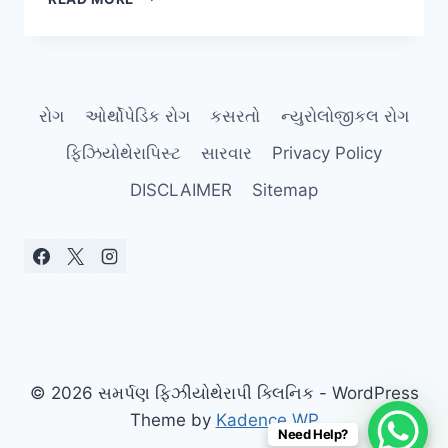
પગની
આંગળીઓ
પર
ચાલવાની
આદત
રોગ
ઓર્થોપેડિક રોગ
કસરતો
ન્યુરોલોજીકલ રોગ
(TOE
WALKING)
ફિઝિયોથેરાપિસ્ટ
સારવાર
Privacy Policy
ક્યારે
સામાન્ય
DISCLAIMER
Sitemap
છે
અને
ક્યારે
નહીં?
© 2026 સમર્પણ ફિઝીયોથેરાપી ક્લિનિક - WordPress
Theme by
Kadence WP
Need Help?