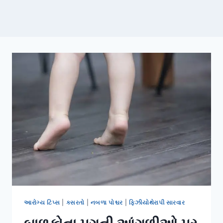
આરોગ્ય ટિપ્સ
|
કસરતો
|
નબળા પોશ્ચર
|
ફિઝીયોથેરાપી સારવાર