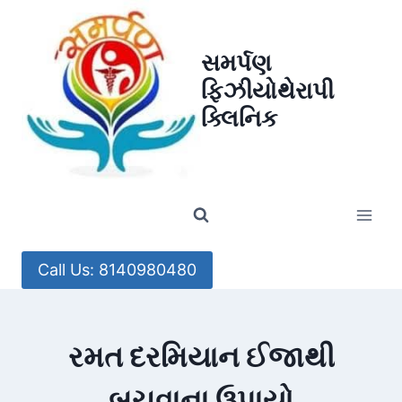
Skip
to
સમર્પણ
content
ફિઝીયોથેરાપી
ક્લિનિક
Call Us: 8140980480
રમત દરમિયાન ઈજાથી
બચવાના ઉપાયો