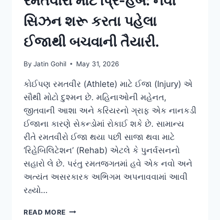
રમતવીરો માટે પ્રિ-હેબ: નવી
સિઝન શરૂ કરતા પહેલા
ઈજાથી બચવાની તૈયારી.
By
Jatin Gohil
May 31, 2026
કોઈપણ રમતવીર (Athlete) માટે ઈજા (Injury) એ
સૌથી મોટો દુશ્મન છે. મહિનાઓની મહેનત,
જીતવાની આશા અને કરિયરનો ગ્રાફ એક નાનકડી
ઈજાના કારણે સેકન્ડોમાં રોકાઈ શકે છે. સામાન્ય
રીતે રમતવીરો ઈજા થયા પછી સાજા થવા માટે
‘રિહેબિલિટેશન’ (Rehab) એટલે કે પુનર્વસનનો
સહારો લે છે. પરંતુ રમતજગતમાં હવે એક નવો અને
અત્યંત અસરકારક અભિગમ અપનાવવામાં આવી
રહ્યો…
રમતવીરો
READ MORE
માટે