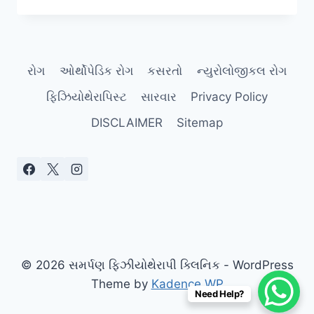
પ્રિ-
હેબ:
નવી
સિઝન
રોગ
ઓર્થોપેડિક રોગ
કસરતો
ન્યુરોલોજીકલ રોગ
શરૂ
કરતા
ફિઝિયોથેરાપિસ્ટ
સારવાર
Privacy Policy
પહેલા
ઈજાથી
DISCLAIMER
Sitemap
બચવાની
તૈયારી.
© 2026 સમર્પણ ફિઝીયોથેરાપી ક્લિનિક - WordPress
Theme by
Kadence WP
Need Help?