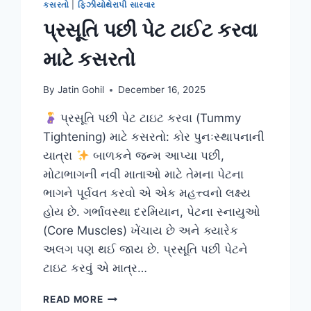
કસરતો
|
ફિઝીયોથેરાપી સારવાર
પ્રસૂતિ પછી પેટ ટાઈટ કરવા
માટે કસરતો
By
Jatin Gohil
December 16, 2025
પ્રસૂતિ પછી પેટ ટાઇટ કરવા (Tummy
Tightening) માટે કસરતો: કોર પુનઃસ્થાપનાની
યાત્રા
બાળકને જન્મ આપ્યા પછી,
મોટાભાગની નવી માતાઓ માટે તેમના પેટના
ભાગને પૂર્વવત કરવો એ એક મહત્ત્વનો લક્ષ્ય
હોય છે. ગર્ભાવસ્થા દરમિયાન, પેટના સ્નાયુઓ
(Core Muscles) ખેંચાય છે અને ક્યારેક
અલગ પણ થઈ જાય છે. પ્રસૂતિ પછી પેટને
ટાઇટ કરવું એ માત્ર…
પ્રસૂતિ
READ MORE
પછી