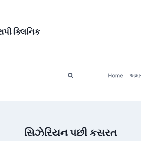
ાપી ક્લિનિક
Home
અમાર
સિઝેરિયન પછી કસરત