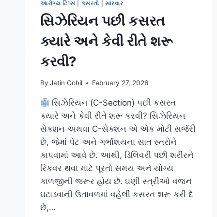
આરોગ્ય ટિપ્સ
|
કસરતો
|
સારવાર
સિઝેરિયન પછી કસરત
ક્યારે અને કેવી રીતે શરૂ
કરવી?
By
Jatin Gohil
February 27, 2026
સિઝેરિયન (C-Section) પછી કસરત
ક્યારે અને કેવી રીતે શરૂ કરવી? સિઝેરિયન
સેક્શન અથવા C-સેક્શન એ એક મોટી સર્જરી
છે, જેમાં પેટ અને ગર્ભાશયના સાત સ્તરોને
કાપવામાં આવે છે. આથી, ડિલિવરી પછી શરીરને
રિકવર થવા માટે પૂરતો સમય અને યોગ્ય
કાળજીની જરૂર હોય છે. ઘણી સ્ત્રીઓ વજન
ઘટાડવાની ઉતાવળમાં વહેલી કસરત શરૂ કરી દે
છે,…