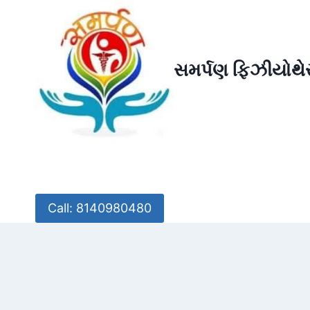
Skip
to
content
સમર્પણ ફિઝીયોથેર
Call: 8140980480