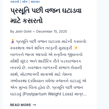
કસરતો
|
યોગ
|
સારવાર
પ્રસૂતિ પછી વજન ઘટાડવા
માટે કસરતો
By
Jatin Gohil
December 15, 2025
પ્રસૂતિ પછી વજન ઘટાડવા માટેની કસરતો:
સ્વસ્થતા અને શક્તિ તરફની મુસાફરી
બાળકને જન્મ આપવો એ સ્ત્રીના જીવનનો
સૌથી સુંદર અને શારીરિક રીતે પડકારજનક
તબક્કો છે. નવજાત બાળકની સંભાળ લેવાની
સાથે, મોટાભાગની માતાઓ માટે તેમના
ગર્ભાવસ્થા દરમિયાન વધેલા વજનને ઘટાડવું એ
એક મુખ્ય ચિંતા હોય છે. પ્રસૂતિ પછી વજન
ઘટાડવું (Postpartum Weight Loss) માત્ર…
પ્રસૂતિ
READ MORE
પછી