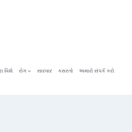
ા વિશે
રોગ
સારવાર
કસરતો
અમારો સંપર્ક કરો