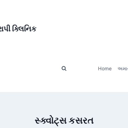
ાપી ક્લિનિક
Home
અમાર
સ્ક્વોટ્સ કસરત