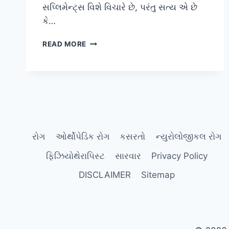
સપ્લિમેન્ટ્સ વિશે વિચારે છે, પરંતુ સત્ય એ છે
કે…
રોજિંદા
READ MORE
સપ્લિમેન્ટ્સ
વિના
કુદરતી
રીતે
હાડકાંની
ઘનતા
(BONE
DENSITY)
રોગ
ઓર્થોપેડિક રોગ
કસરતો
ન્યુરોલોજીકલ રોગ
જાળવવા
સ્નાયુઓને
ફિઝિયોથેરાપિસ્ટ
સારવાર
Privacy Policy
મજબૂત
કરવા
DISCLAIMER
Sitemap