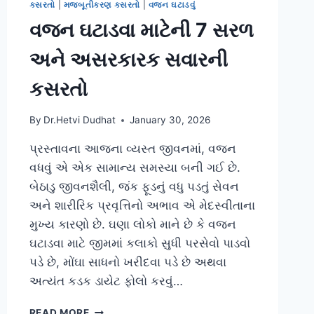
કસરતો
|
મજબૂતીકરણ કસરતો
|
વજન ઘટાડવું
વજન ઘટાડવા માટેની 7 સરળ
અને અસરકારક સવારની
કસરતો
By
Dr.Hetvi Dudhat
January 30, 2026
પ્રસ્તાવના આજના વ્યસ્ત જીવનમાં, વજન
વધવું એ એક સામાન્ય સમસ્યા બની ગઈ છે.
બેઠાડુ જીવનશૈલી, જંક ફૂડનું વધુ પડતું સેવન
અને શારીરિક પ્રવૃત્તિનો અભાવ એ મેદસ્વીતાના
મુખ્ય કારણો છે. ઘણા લોકો માને છે કે વજન
ઘટાડવા માટે જીમમાં કલાકો સુધી પરસેવો પાડવો
પડે છે, મોંઘા સાધનો ખરીદવા પડે છે અથવા
અત્યંત કડક ડાયેટ ફોલો કરવું…
વજન
READ MORE