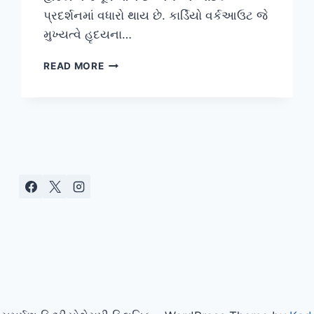
પ્રદર્શનમાં વધારો થાય છે. કાર્ડિયો વર્કઆઉટ જે
મુખ્યત્વે હૃદયના…
સૌથી
READ MORE
અસરકારક
સ્ટ્રેન્થ
ટ્રેનિંગ
કસરતો:
શારીરિક
ક્ષમતા
અને
સ્નાયુઓ
વધારવા
માટેનો
માર્ગદર્શિકા