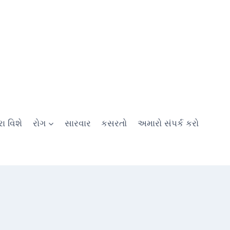
ા વિશે
રોગ
સારવાર
કસરતો
અમારો સંપર્ક કરો