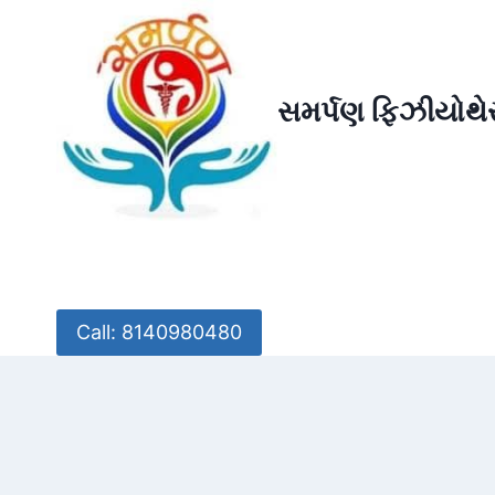
Skip
to
content
સમર્પણ ફિઝીયોથેર
Call: 8140980480