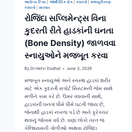
આરોગ્ય ટિપ્સ
|
ઓર્થોપેડિક રોગ
|
કસરતો
|
મજબૂતીકરણ
કસરતો
|
સારવાર
રોજિંદા સપ્લિમેન્ટ્સ વિના
કુદરતી રીતે હાડકાંની ઘનતા
(Bone Density) જાળવવા
સ્નાયુઓને મજબૂત કરવા
By
Dr.Hetvi Dudhat
June 3, 2026
મજબૂત સ્નાયુઓ અને સ્વસ્થ હાડકાં શરીર
માટે એક કુદરતી સપોર્ટ સિસ્ટમની જેમ સાથે
મળીને કામ કરે છે. ઉંમર વધવાની સાથે,
હાડકાંની ઘનતા ધીમે ધીમે ઘટતી જાય છે,
જેનાથી હાડકાં નબળા પડે છે અને ફ્રેક્ચર
થવાનું જોખમ વધે છે. ઘણા લોકો તરત જ
કેલ્શિયમની ગોળીઓ અથવા રોજિંદા