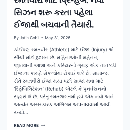
રમતવીરો માટે પ્રિ-હેબ: નવી
સિઝન શરૂ કરતા પહેલા
ઈજાથી બચવાની તૈયારી.
By
Jatin Gohil
May 31, 2026
કોઈપણ રમતવીર (Athlete) માટે ઈજા (Injury) એ
સૌથી મોટો દુશ્મન છે. મહિનાઓની મહેનત,
જીતવાની આશા અને કરિયરનો ગ્રાફ એક નાનકડી
ઈજાના કારણે સેકન્ડોમાં રોકાઈ શકે છે. સામાન્ય
રીતે રમતવીરો ઈજા થયા પછી સાજા થવા માટે
‘રિહેબિલિટેશન’ (Rehab) એટલે કે પુનર્વસનનો
સહારો લે છે. પરંતુ રમતજગતમાં હવે એક નવો અને
અત્યંત અસરકારક અભિગમ અપનાવવામાં આવી
રહ્યો…
રમતવીરો
READ MORE
માટે