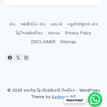
પ્રિ-
હેબ:
નવી
સિઝન
રોગ
ઓર્થોપેડિક રોગ
કસરતો
ન્યુરોલોજીકલ રોગ
શરૂ
કરતા
ફિઝિયોથેરાપિસ્ટ
સારવાર
Privacy Policy
પહેલા
ઈજાથી
DISCLAIMER
Sitemap
બચવાની
તૈયારી.
© 2026 સમર્પણ ફિઝીયોથેરાપી ક્લિનિક - WordPress
Theme by
Kadence WP
Need Help?