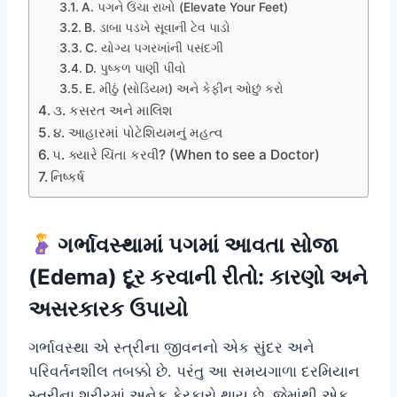
A. પગને ઉંચા રાખો (Elevate Your Feet)
B. ડાબા પડખે સૂવાની ટેવ પાડો
C. યોગ્ય પગરખાંની પસંદગી
D. પુષ્કળ પાણી પીવો
E. મીઠું (સોડિયમ) અને કેફીન ઓછું કરો
૩. કસરત અને માલિશ
૪. આહારમાં પોટેશિયમનું મહત્વ
૫. ક્યારે ચિંતા કરવી? (When to see a Doctor)
નિષ્કર્ષ
ગર્ભાવસ્થામાં પગમાં આવતા સોજા
(Edema) દૂર કરવાની રીતો: કારણો અને
અસરકારક ઉપાયો
ગર્ભાવસ્થા એ સ્ત્રીના જીવનનો એક સુંદર અને
પરિવર્તનશીલ તબક્કો છે. પરંતુ આ સમયગાળા દરમિયાન
સ્ત્રીના શરીરમાં અનેક ફેરફારો થાય છે, જેમાંથી એક