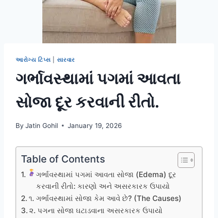
આરોગ્ય ટિપ્સ
|
સારવાર
ગર્ભાવસ્થામાં પગમાં આવતા
સોજા દૂર કરવાની રીતો.
By
Jatin Gohil
January 19, 2026
Table of Contents
ગર્ભાવસ્થામાં પગમાં આવતા સોજા (Edema) દૂર
કરવાની રીતો: કારણો અને અસરકારક ઉપાયો
૧. ગર્ભાવસ્થામાં સોજા કેમ આવે છે? (The Causes)
૨. પગના સોજા ઘટાડવાના અસરકારક ઉપાયો