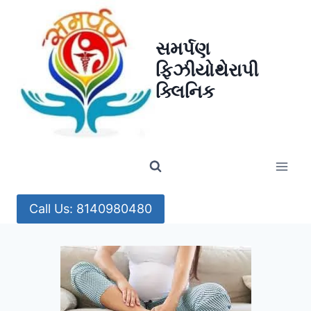
Skip
to
સમર્પણ
content
ફિઝીયોથેરાપી
ક્લિનિક
Call Us: 8140980480