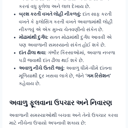
કરતાં વધુ ફૂલેલા અને લાલ દેખાય છે.
બ્રશ કરતી વખતે લોહી નીકળવું:
દાંત સાફ કરતી
વખતે કે ફ્લોસિંગ કરતી વખતે અવાળામાંથી લોહી
નીકળવું એ એક મુખ્ય ચેતવણીનો સંકેત છે.
મોઢામાંથી દુર્ગંધ:
સતત મોઢામાંથી દુર્ગંધ આવવી એ
પણ અવાળાની સમસ્યાનો સંકેત હોઈ શકે છે.
દાંત ઢીલા થવા:
ગંભીર કિસ્સાઓમાં, અવાળા નબળા
પડી જવાથી દાંત ઢીલા થઈ શકે છે.
અવાળુ નીચે ઉતરી જવું:
અવાળુ ધીમે-ધીમે દાંતના
મૂળિયાથી દૂર ખસવા લાગે છે, જેને
‘ગમ રિસેશન’
કહેવાય છે.
અવાળુ ફૂલવાના ઉપચાર અને નિવારણ
અવાળાની સમસ્યાઓથી બચવા અને તેનો ઉપચાર કરવા
માટે નીચેના ઉપાયો અપનાવી શકાય છે: