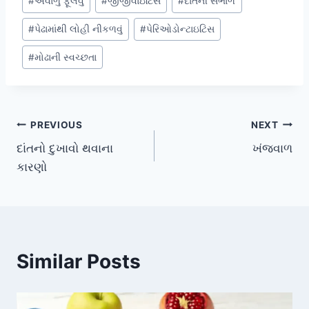
#
અવાળુ ફૂલવું
#
જીંજીવાઇટિસ
#
દાંતની સંભાળ
#
પેઢામાંથી લોહી નીકળવું
#
પેરિઓડોન્ટાઇટિસ
#
મોઢાની સ્વચ્છતા
Post
PREVIOUS
NEXT
દાંતનો દુખાવો થવાના
ખંજવાળ
navigation
કારણો
Similar Posts