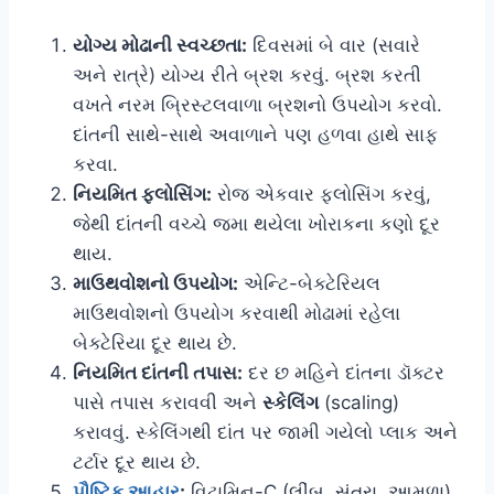
યોગ્ય મોઢાની સ્વચ્છતા:
દિવસમાં બે વાર (સવારે
અને રાત્રે) યોગ્ય રીતે બ્રશ કરવું. બ્રશ કરતી
વખતે નરમ બ્રિસ્ટલવાળા બ્રશનો ઉપયોગ કરવો.
દાંતની સાથે-સાથે અવાળાને પણ હળવા હાથે સાફ
કરવા.
નિયમિત ફ્લોસિંગ:
રોજ એકવાર ફ્લોસિંગ કરવું,
જેથી દાંતની વચ્ચે જમા થયેલા ખોરાકના કણો દૂર
થાય.
માઉથવોશનો ઉપયોગ:
એન્ટિ-બેક્ટેરિયલ
માઉથવોશનો ઉપયોગ કરવાથી મોઢામાં રહેલા
બેક્ટેરિયા દૂર થાય છે.
નિયમિત દાંતની તપાસ:
દર છ મહિને દાંતના ડૉક્ટર
પાસે તપાસ કરાવવી અને
સ્કેલિંગ
(scaling)
કરાવવું. સ્કેલિંગથી દાંત પર જામી ગયેલો પ્લાક અને
ટર્ટાર દૂર થાય છે.
પૌષ્ટિક આહાર
:
વિટામિન-C (લીંબુ, સંતરા, આમળા)