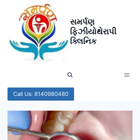
Skip
to
સમર્પણ
content
ફિઝીયોથેરાપી
ક્લિનિક
Call Us: 8140980480