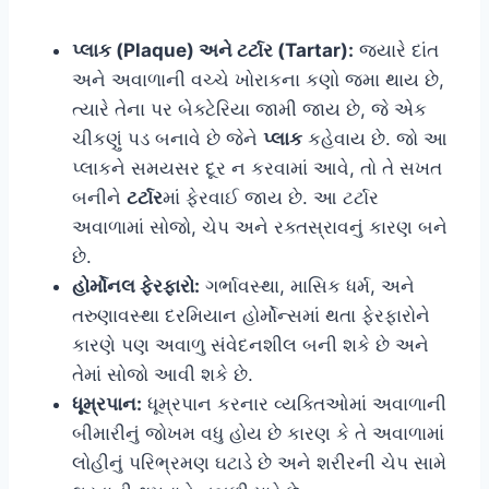
પ્લાક (Plaque) અને ટર્ટાર (Tartar):
જ્યારે દાંત
અને અવાળાની વચ્ચે ખોરાકના કણો જમા થાય છે,
ત્યારે તેના પર બેક્ટેરિયા જામી જાય છે, જે એક
ચીકણું પડ બનાવે છે જેને
પ્લાક
કહેવાય છે. જો આ
પ્લાકને સમયસર દૂર ન કરવામાં આવે, તો તે સખત
બનીને
ટર્ટાર
માં ફેરવાઈ જાય છે. આ ટર્ટાર
અવાળામાં સોજો, ચેપ અને રક્તસ્રાવનું કારણ બને
છે.
હોર્મોનલ ફેરફારો:
ગર્ભાવસ્થા, માસિક ધર્મ, અને
તરુણાવસ્થા દરમિયાન હોર્મોન્સમાં થતા ફેરફારોને
કારણે પણ અવાળુ સંવેદનશીલ બની શકે છે અને
તેમાં સોજો આવી શકે છે.
ધૂમ્રપાન:
ધૂમ્રપાન કરનાર વ્યક્તિઓમાં અવાળાની
બીમારીનું જોખમ વધુ હોય છે કારણ કે તે અવાળામાં
લોહીનું પરિભ્રમણ ઘટાડે છે અને શરીરની ચેપ સામે