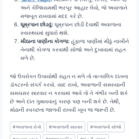
અને કેલ્શિયમથી ભરપૂર આહાર લેવો, જે અવાળાને
મજબૂત રાખવામાં મદદ કરે છે.
ધૂમ્રપાન છોડવું:
ધૂમ્રપાન છોડી દેવાથી અવાળાના
સ્વાસ્થ્યમાં સુધારો થશે.
મીઠાના પાણીના કોગળા:
હૂંફાળા પાણીમાં મીઠું નાખીને
તેનાથી કોગળા કરવાથી સોજો અને દુખાવામાં રાહત
મળે છે.
જો ઉપરોક્ત ઉપાયોથી રાહત ન મળે તો તાત્કાલિક દાંતના
ડૉક્ટરનો સંપર્ક કરવો. યાદ રાખો, અવાળાની સમસ્યાની
સમયસર સારવાર ન કરવામાં આવે તો તે ગંભીર બની શકે
છે અને દાંત ગુમાવવાનું કારણ પણ બની શકે છે. તેથી,
મોઢાની સ્વચ્છતા જાળવી રાખવી ખૂબ જ જરૂરી છે.
Post
#
અવાળાના રોગો
#
અવાળાની સારવાર
#
અવાળાનો સોજો
Tags: