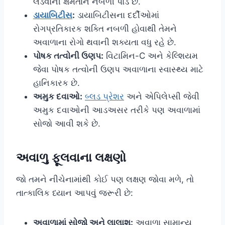
લડવાની ક્ષમતાને નબળી પાડે છે.
ડાયાબિટીસ
:
ડાયાબિટીસના દર્દીઓમાં
રોગપ્રતિકારક શક્તિ નબળી હોવાથી તેમને
અવાળાના રોગો થવાની શક્યતા વધુ રહે છે.
પોષક તત્વોની ઉણપ:
વિટામિન-C અને કેલ્શિયમ
જેવા પોષક તત્વોની ઉણપ અવાળાના સ્વાસ્થ્ય માટે
હાનિકારક છે.
અમુક દવાઓ:
બ્લડ પ્રેશર
અને એપિલેપ્સી જેવી
અમુક દવાઓની આડઅસર તરીકે પણ અવાળામાં
સોજો આવી શકે છે.
અવાળુ ફૂલવાના લક્ષણો
જો તમને નીચેનામાંથી કોઈ પણ લક્ષણ જોવા મળે, તો
તાત્કાલિક ધ્યાન આપવું જરૂરી છે:
અવાળામાં સોજો અને લાલાશ:
અવાળા સામાન્ય