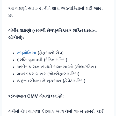
આ લક્ષણો સામાન્ય રીતે થોડા અઠવાડિયામાં મટી જાય
છે.
ગંભીર લક્ષણો (નબળી રોગપ્રતિકારક શક્તિ ધરાવતા
લોકોમાં):
ન્યુમોનિયા
(ફેફસાંનો ચેપ)
દ્રષ્ટિ ગુમાવવી (રેટિનાઇટિસ)
ગંભીર પાચન સંબંધી સમસ્યાઓ (કોલાઇટિસ)
મગજ પર અસર (એન્સેફાલાઇટિસ)
યકૃત (લીવર) ને નુકસાન (હેપેટાઇટિસ)
જન્મજાત CMV ચેપના લક્ષણો:
ગર્ભમાં ચેપ લાગેલા કેટલાક બાળકોમાં જન્મ સમયે કોઈ