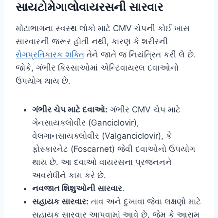
સાયટોમેગાલોવાયરસની સારવાર
મોટાભાગના સ્વસ્થ લોકો માટે CMV ચેપની કોઈ ખાસ
સારવારની જરૂર હોતી નથી, કારણ કે શરીરની
રોગપ્રતિકારક શક્તિ
તેને જાતે જ નિયંત્રિત કરી લે છે.
જોકે, ગંભીર કિસ્સાઓમાં એન્ટિવાયરલ દવાઓનો
ઉપયોગ થાય છે.
ગંભીર ચેપ માટે દવાઓ:
ગંભીર CMV ચેપ માટે
ગેનસાયક્લોવીર (Ganciclovir),
વેલગાનસાયક્લોવીર (Valganciclovir), કે
ફોસ્કારનેટ (Foscarnet) જેવી દવાઓનો ઉપયોગ
થાય છે. આ દવાઓ વાયરસના પ્રજનનને
અવરોધીને કામ કરે છે.
નવજાત શિશુઓની સારવાર
.
સહાયક સારવાર:
તાવ અને દુખાવા જેવા લક્ષણો માટે
સહાયક સારવાર આપવામાં આવે છે, જેમ કે આરામ