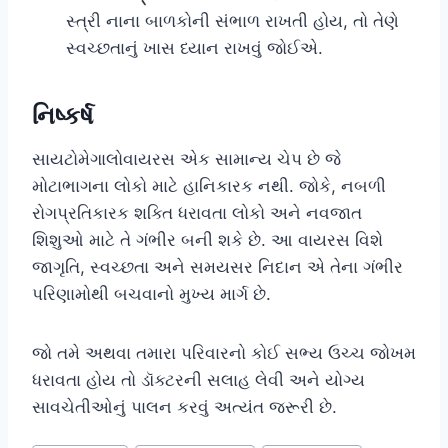
સ્ત્રી નાના બાળકોની સંભાળ રાખતી હોય, તો તેણે
સ્વચ્છતાનું ખાસ ધ્યાન રાખવું જોઈએ.
નિષ્કર્ષ
સાયટોમેગાલોવાયરસ એક સામાન્ય ચેપ છે જે
મોટાભાગના લોકો માટે હાનિકારક નથી. જોકે, નબળી
રોગપ્રતિકારક શક્તિ ધરાવતા લોકો અને નવજાત
શિશુઓ માટે તે ગંભીર બની શકે છે. આ વાયરસ વિશે
જાગૃતિ, સ્વચ્છતા અને સમયસર નિદાન એ તેના ગંભીર
પરિણામોથી બચવાનો મુખ્ય માર્ગ છે.
જો તમે અથવા તમારા પરિવારનો કોઈ સભ્ય ઉચ્ચ જોખમ
ધરાવતા હોય તો ડૉક્ટરની સલાહ લેવી અને યોગ્ય
સાવચેતીઓનું પાલન કરવું અત્યંત જરૂરી છે.