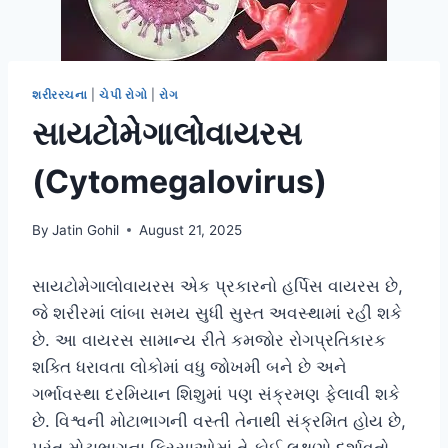
શરીરરચના
|
ચેપી રોગો
|
રોગ
સાયટોમેગાલોવાયરસ
(Cytomegalovirus)
By
Jatin Gohil
August 21, 2025
સાયટોમેગાલોવાયરસ એક પ્રકારનો હર્પિસ વાયરસ છે,
જે શરીરમાં લાંબા સમય સુધી સુસ્ત અવસ્થામાં રહી શકે
છે. આ વાયરસ સામાન્ય રીતે કમજોર રોગપ્રતિકારક
શક્તિ ધરાવતા લોકોમાં વધુ જોખમી બને છે અને
ગર્ભાવસ્થા દરમિયાન શિશુમાં પણ સંક્રમણ ફેલાવી શકે
છે. વિશ્વની મોટાભાગની વસ્તી તેનાથી સંક્રમિત હોય છે,
પરંતુ મોટાભાગના કિસ્સાઓમાં તે કોઈ લક્ષણો દર્શાવતો