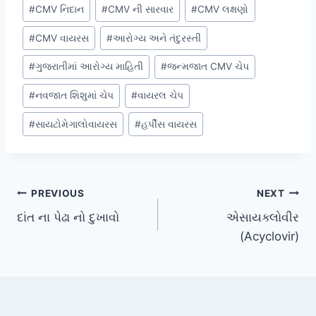
Post
#
CMV નિદાન
#
CMV ની સારવાર
#
CMV લક્ષણો
Tags:
#
CMV વાયરસ
#
આરોગ્ય અને તંદુરસ્તી
#
ગુજરાતીમાં આરોગ્ય માહિતી
#
જન્મજાત CMV ચેપ
#
નવજાત શિશુમાં ચેપ
#
વાયરલ ચેપ
#
સાયટોમેગાલોવાયરસ
#
હર્પીસ વાયરસ
Post
PREVIOUS
NEXT
દાંત ના પેઢા નો દુખાવો
એસાયક્લોવીર
navigation
(Acyclovir)