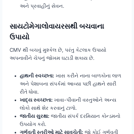
અને પ્રવાહીનું સેવન.
સાયટોમેગાલોવાયરસથી બચવાના
ઉપાયો
CMV થી બચવું મુશ્કેલ છે, પરંતુ કેટલાક ઉપાયો
અપનાવીને ચેપનું જોખમ ઘટાડી શકાય છે.
હાથની સ્વચ્છતા:
ખાસ કરીને નાના બાળકોના લાળ
અને પેશાબના સંપર્કમાં આવ્યા પછી હાથને સારી
રીતે ધોવા.
ખાદ્ય સ્વચ્છતા:
ખાવા-પીવાની વસ્તુઓને અન્ય
લોકો સાથે શેર કરવાનું ટાળો.
જાતીય સુરક્ષા:
જાતીય સંપર્ક દરમિયાન કોન્ડમનો
ઉપયોગ કરો.
ગર્ભવતી સ્ત્રીઓ માટે સાવચેતી:
જો કોઈ ગર્ભવતી