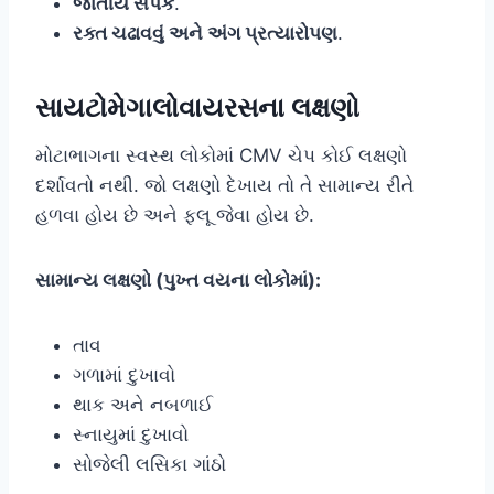
જાતીય સંપર્ક
.
રક્ત ચઢાવવું અને અંગ પ્રત્યારોપણ
.
સાયટોમેગાલોવાયરસના લક્ષણો
મોટાભાગના સ્વસ્થ લોકોમાં CMV ચેપ કોઈ લક્ષણો
દર્શાવતો નથી. જો લક્ષણો દેખાય તો તે સામાન્ય રીતે
હળવા હોય છે અને ફ્લૂ જેવા હોય છે.
સામાન્ય લક્ષણો (પુખ્ત વયના લોકોમાં):
તાવ
ગળામાં દુખાવો
થાક અને નબળાઈ
સ્નાયુમાં દુખાવો
સોજેલી લસિકા ગાંઠો