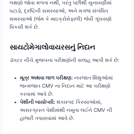
લક્ષણો જોવા મળતા નથી, પરંતુ પછીથી સુનાવણીમાં
ઘટાડો, દ્રષ્ટિની સમસ્યાઓ, અને મગજ સંબંધિત
સમસ્યાઓ (જેમ કે માઇક્રોસેફાલી) જેવી ગૂંચવણો
વિકસી શકે છે.
સાયટોમેગાલોવાયરસનું નિદાન
ડૉક્ટર નીચે મુજબના પરીક્ષણોની સલાહ આપી શકે છે:
મૂત્ર અથવા લાળ પરીક્ષણ:
નવજાત શિશુઓમાં
જન્મજાત CMV ના નિદાન માટે આ પરીક્ષણો
કરવામાં આવે છે.
પેશીની બાયોપ્સી:
શંકાસ્પદ કિસ્સાઓમાં,
અસરગ્રસ્ત પેશીમાંથી નમૂના લઈને CMV ની
હાજરી તપાસવામાં આવે છે.