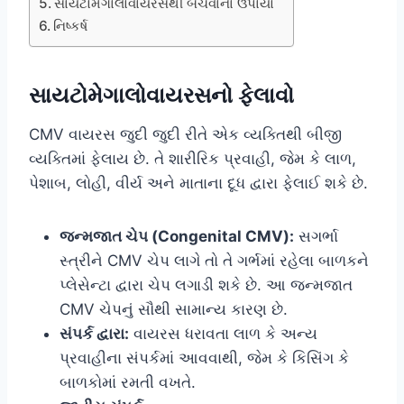
સાયટોમેગાલોવાયરસથી બચવાના ઉપાયો
નિષ્કર્ષ
સાયટોમેગાલોવાયરસનો ફેલાવો
CMV વાયરસ જુદી જુદી રીતે એક વ્યક્તિથી બીજી
વ્યક્તિમાં ફેલાય છે. તે શારીરિક પ્રવાહી, જેમ કે લાળ,
પેશાબ, લોહી, વીર્ય અને માતાના દૂધ દ્વારા ફેલાઈ શકે છે.
જન્મજાત ચેપ (Congenital CMV):
સગર્ભા
સ્ત્રીને CMV ચેપ લાગે તો તે ગર્ભમાં રહેલા બાળકને
પ્લેસેન્ટા દ્વારા ચેપ લગાડી શકે છે. આ જન્મજાત
CMV ચેપનું સૌથી સામાન્ય કારણ છે.
સંપર્ક દ્વારા:
વાયરસ ધરાવતા લાળ કે અન્ય
પ્રવાહીના સંપર્કમાં આવવાથી, જેમ કે કિસિંગ કે
બાળકોમાં રમતી વખતે.