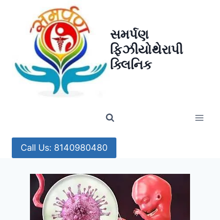
Skip
to
સમર્પણ
content
ફિઝીયોથેરાપી
ક્લિનિક
Call Us: 8140980480