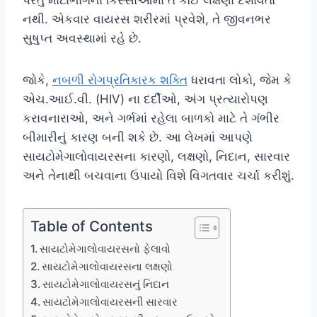
નથી. એકવાર વાયરસ શરીરમાં પ્રવેશે, તે જીવનભર
સુષુપ્ત અવસ્થામાં રહે છે.
જોકે,
નબળી રોગપ્રતિકારક શક્તિ
ધરાવતા લોકો, જેમ કે
એચ.આઈ.વી. (HIV) ના દર્દીઓ, અંગ પ્રત્યારોપણ
કરાવનારાઓ, અને ગર્ભમાં રહેલા બાળકો માટે તે ગંભીર
બીમારીનું કારણ બની શકે છે. આ લેખમાં આપણે
સાયટોમેગાલોવાયરસના કારણો, લક્ષણો, નિદાન, સારવાર
અને તેનાથી બચવાના ઉપાયો વિશે વિગતવાર ચર્ચા કરીશું.
Table of Contents
સાયટોમેગાલોવાયરસનો ફેલાવો
સાયટોમેગાલોવાયરસના લક્ષણો
સાયટોમેગાલોવાયરસનું નિદાન
સાયટોમેગાલોવાયરસની સારવાર