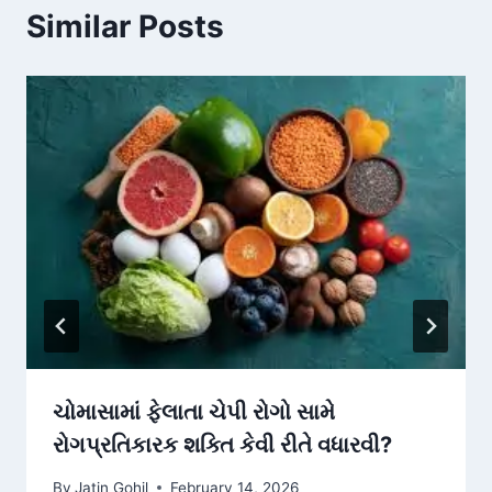
Similar Posts
ચોમાસામાં ફેલાતા ચેપી રોગો સામે
રોગપ્રતિકારક શક્તિ કેવી રીતે વધારવી?
By
Jatin Gohil
February 14, 2026