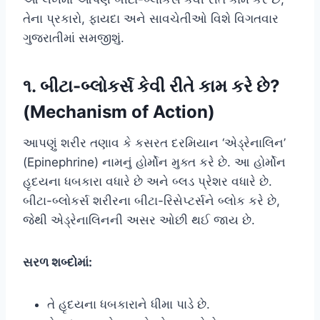
તેના પ્રકારો, ફાયદા અને સાવચેતીઓ વિશે વિગતવાર
ગુજરાતીમાં સમજીશું.
૧. બીટા-બ્લોકર્સ કેવી રીતે કામ કરે છે?
(Mechanism of Action)
આપણું શરીર તણાવ કે કસરત દરમિયાન ‘એડ્રેનાલિન’
(Epinephrine) નામનું હોર્મોન મુક્ત કરે છે. આ હોર્મોન
હૃદયના ધબકારા વધારે છે અને બ્લડ પ્રેશર વધારે છે.
બીટા-બ્લોકર્સ શરીરના બીટા-રિસેપ્ટર્સને બ્લોક કરે છે,
જેથી એડ્રેનાલિનની અસર ઓછી થઈ જાય છે.
સરળ શબ્દોમાં:
તે હૃદયના ધબકારાને ધીમા પાડે છે.