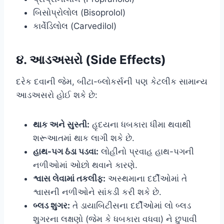
બિસોપ્રોલોલ (Bisoprolol)
કાર્વેડિલોલ (Carvedilol)
૪. આડઅસરો (Side Effects)
દરેક દવાની જેમ, બીટા-બ્લોકર્સની પણ કેટલીક સામાન્ય
આડઅસરો હોઈ શકે છે:
થાક અને સુસ્તી:
હૃદયના ધબકારા ધીમા થવાથી
શરૂઆતમાં થાક લાગી શકે છે.
હાથ-પગ ઠંડા પડવા:
લોહીનો પ્રવાહ હાથ-પગની
નળીઓમાં ઓછો થવાને કારણે.
શ્વાસ લેવામાં તકલીફ:
અસ્થમાના દર્દીઓમાં તે
શ્વાસની નળીઓને સાંકડી કરી શકે છે.
બ્લડ શુગર:
તે ડાયાબિટીસના દર્દીઓમાં લો બ્લડ
શુગરના લક્ષણો (જેમ કે ધબકારા વધવા) ને છુપાવી