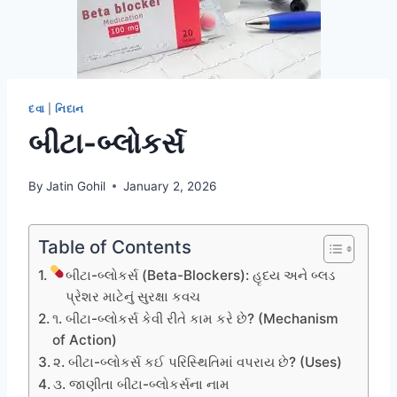
દવા
|
નિદાન
બીટા-બ્લોકર્સ
By
Jatin Gohil
January 2, 2026
Table of Contents
બીટા-બ્લોકર્સ (Beta-Blockers): હૃદય અને બ્લડ
પ્રેશર માટેનું સુરક્ષા કવચ
૧. બીટા-બ્લોકર્સ કેવી રીતે કામ કરે છે? (Mechanism
of Action)
૨. બીટા-બ્લોકર્સ કઈ પરિસ્થિતિમાં વપરાય છે? (Uses)
૩. જાણીતા બીટા-બ્લોકર્સના નામ