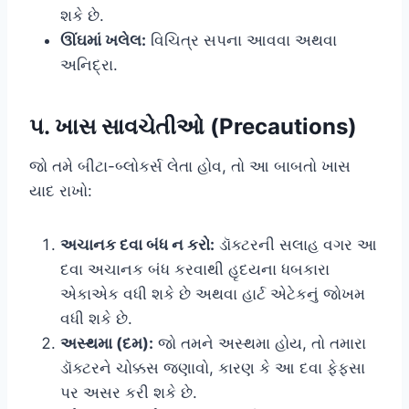
શકે છે.
ઊંઘમાં ખલેલ:
વિચિત્ર સપના આવવા અથવા
અનિદ્રા.
૫. ખાસ સાવચેતીઓ (Precautions)
જો તમે બીટા-બ્લોકર્સ લેતા હોવ, તો આ બાબતો ખાસ
યાદ રાખો:
અચાનક દવા બંધ ન કરો:
ડૉક્ટરની સલાહ વગર આ
દવા અચાનક બંધ કરવાથી હૃદયના ધબકારા
એકાએક વધી શકે છે અથવા હાર્ટ એટેકનું જોખમ
વધી શકે છે.
અસ્થમા (દમ):
જો તમને અસ્થમા હોય, તો તમારા
ડૉક્ટરને ચોક્કસ જણાવો, કારણ કે આ દવા ફેફસા
પર અસર કરી શકે છે.