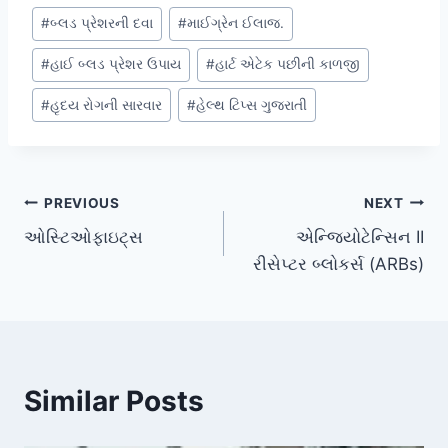
#
બ્લડ પ્રેશરની દવા
#
માઈગ્રેન ઈલાજ.
#
હાઈ બ્લડ પ્રેશર ઉપાય
#
હાર્ટ એટેક પછીની કાળજી
#
હૃદય રોગની સારવાર
#
હેલ્થ ટિપ્સ ગુજરાતી
Post
PREVIOUS
NEXT
ઓસ્ટિઓફાઇટ્સ
એન્જિયોટેન્સિન II
navigation
રીસેપ્ટર બ્લોકર્સ (ARBs)
Similar Posts