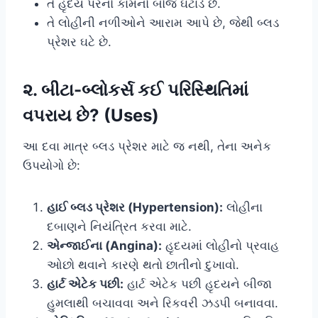
તે હૃદય પરનો કામનો બોજ ઘટાડે છે.
તે લોહીની નળીઓને આરામ આપે છે, જેથી બ્લડ
પ્રેશર ઘટે છે.
૨. બીટા-બ્લોકર્સ કઈ પરિસ્થિતિમાં
વપરાય છે? (Uses)
આ દવા માત્ર બ્લડ પ્રેશર માટે જ નથી, તેના અનેક
ઉપયોગો છે:
હાઈ બ્લડ પ્રેશર (Hypertension):
લોહીના
દબાણને નિયંત્રિત કરવા માટે.
એન્જાઈના (Angina):
હૃદયમાં લોહીનો પ્રવાહ
ઓછો થવાને કારણે થતો છાતીનો દુખાવો.
હાર્ટ એટેક પછી:
હાર્ટ એટેક પછી હૃદયને બીજા
હુમલાથી બચાવવા અને રિકવરી ઝડપી બનાવવા.