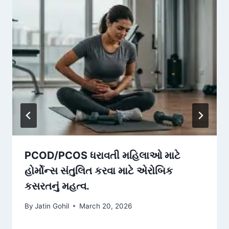
PCOD/PCOS ધરાવતી મહિલાઓ માટે
હોર્મોન્સ સંતુલિત કરવા માટે એરોબિક
કસરતનું મહત્વ.
By
Jatin Gohil
March 20, 2026