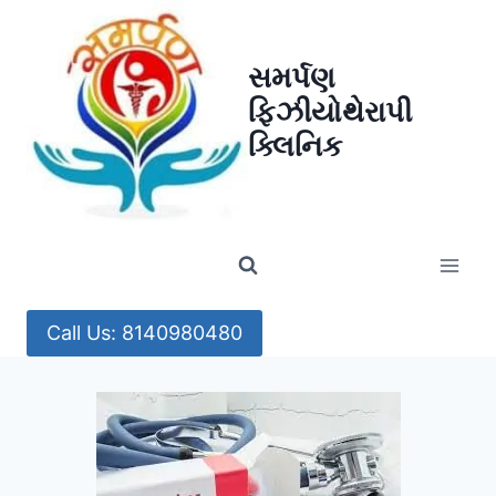
Skip
to
સમર્પણ
content
ફિઝીયોથેરાપી
ક્લિનિક
Call Us: 8140980480