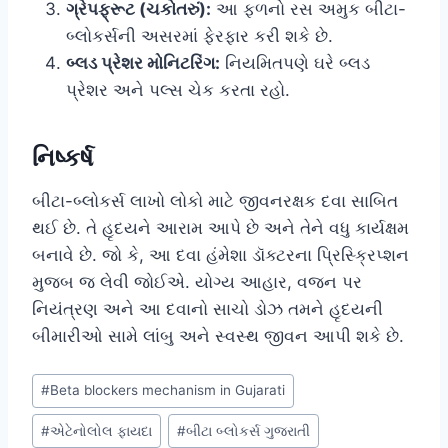
ગ્રેપફ્રૂટ (ચકોતરું):
આ ફળનો રસ અમુક બીટા-
બ્લોકર્સની અસરમાં ફેરફાર કરી શકે છે.
બ્લડ પ્રેશર મોનિટરિંગ:
નિયમિતપણે ઘરે બ્લડ
પ્રેશર અને પલ્સ ચેક કરતા રહો.
નિષ્કર્ષ
બીટા-બ્લોકર્સ લાખો લોકો માટે જીવનરક્ષક દવા સાબિત
થઈ છે. તે હૃદયને આરામ આપે છે અને તેને વધુ કાર્યક્ષમ
બનાવે છે. જો કે, આ દવા હંમેશા ડૉક્ટરના પ્રિસ્ક્રિપ્શન
મુજબ જ લેવી જોઈએ. યોગ્ય આહાર, વજન પર
નિયંત્રણ અને આ દવાનો સાચો ડોઝ તમને હૃદયની
બીમારીઓ સામે લાંબુ અને સ્વસ્થ જીવન આપી શકે છે.
Post
#
Beta blockers mechanism in Gujarati
Tags:
#
એટેનોલોલ ફાયદા
#
બીટા બ્લોકર્સ ગુજરાતી