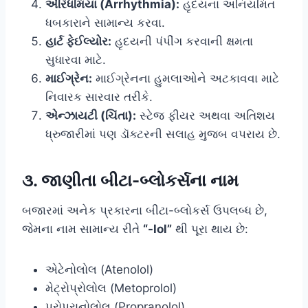
એરિધમિયા (Arrhythmia):
હૃદયના અનિયમિત
ધબકારાને સામાન્ય કરવા.
હાર્ટ ફેઈલ્યોર:
હૃદયની પંપીંગ કરવાની ક્ષમતા
સુધારવા માટે.
માઈગ્રેન:
માઈગ્રેનના હુમલાઓને અટકાવવા માટે
નિવારક સારવાર તરીકે.
એન્ઝાયટી (ચિંતા):
સ્ટેજ ફીયર અથવા અતિશય
ધ્રુજારીમાં પણ ડૉક્ટરની સલાહ મુજબ વપરાય છે.
૩. જાણીતા બીટા-બ્લોકર્સના નામ
બજારમાં અનેક પ્રકારના બીટા-બ્લોકર્સ ઉપલબ્ધ છે,
જેમના નામ સામાન્ય રીતે
“-lol”
થી પૂરા થાય છે:
એટેનોલોલ (Atenolol)
મેટ્રોપ્રોલોલ (Metoprolol)
પ્રોપ્રાનોલોલ (Propranolol)