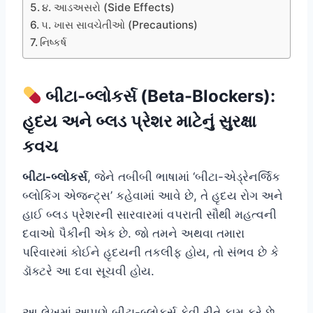
૪. આડઅસરો (Side Effects)
૫. ખાસ સાવચેતીઓ (Precautions)
નિષ્કર્ષ
બીટા-બ્લોકર્સ (Beta-Blockers):
હૃદય અને બ્લડ પ્રેશર માટેનું સુરક્ષા
કવચ
બીટા-બ્લોકર્સ
, જેને તબીબી ભાષામાં ‘બીટા-એડ્રેનર્જિક
બ્લોકિંગ એજન્ટ્સ’ કહેવામાં આવે છે, તે હૃદય રોગ અને
હાઈ બ્લડ પ્રેશરની સારવારમાં વપરાતી સૌથી મહત્વની
દવાઓ પૈકીની એક છે. જો તમને અથવા તમારા
પરિવારમાં કોઈને હૃદયની તકલીફ હોય, તો સંભવ છે કે
ડૉક્ટરે આ દવા સૂચવી હોય.
આ લેખમાં આપણે બીટા-બ્લોકર્સ કેવી રીતે કામ કરે છે,