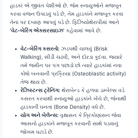
હાડકાં એ જીવંત પેશીઓ છે. જેમ સ્નાયુઓને મજબૂત
કરવા વજન ઉપાડવું પડે છે, તેમ હાડકાંને મજબૂત કરવા
તેના પર દબાણ આપવું પડે છે. ફિઝિયોથેરાપીમાં આને
‘વેટ-બેરિંગ એક્સરસાઇઝ’
કહેવામાં આવે છે.
વેટ-બેરિંગ કસરતો:
ઝડપથી ચાલવું (Brisk
Walking), સીડી ચઢવી, અને દોરડા કૂદવા. જ્યારે
તમે જમીન પર પગ પછાડો છો ત્યારે હાડકાંમાં નવા
કોષો બનવાની પ્રક્રિયા (Osteoblastic activity)
તેજ થાય છે.
રેઝિસ્ટન્સ ટ્રેનિંગ:
થેરાબેન્ડ કે હળવા ડમ્બેલ્સ વડે
કસરત કરવાથી સ્નાયુઓ હાડકાંને ખેંચે છે, જેનાથી
હાડકાની ઘનતા (Bone Density) વધે છે.
યોગ અને બેલેન્સ:
વૃક્ષાસન કે ત્રિકોણાસન જેવા
આસનો હાડકાંને મજબૂત કરવાની સાથે પડવાનું
જોખમ ઘટાડે છે.