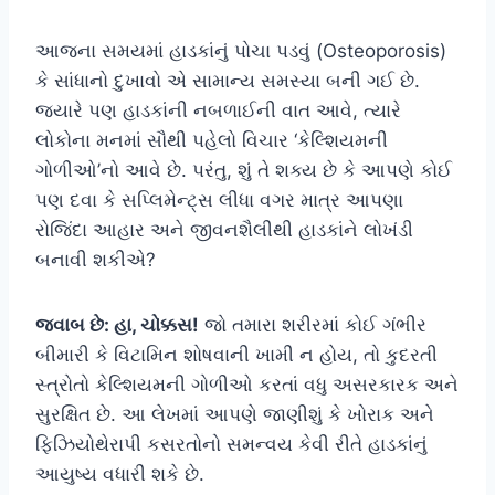
આજના સમયમાં હાડકાંનું પોચા પડવું (Osteoporosis)
કે સાંધાનો દુખાવો એ સામાન્ય સમસ્યા બની ગઈ છે.
જ્યારે પણ હાડકાંની નબળાઈની વાત આવે, ત્યારે
લોકોના મનમાં સૌથી પહેલો વિચાર ‘કેલ્શિયમની
ગોળીઓ’નો આવે છે. પરંતુ, શું તે શક્ય છે કે આપણે કોઈ
પણ દવા કે સપ્લિમેન્ટ્સ લીધા વગર માત્ર આપણા
રોજિંદા આહાર અને જીવનશૈલીથી હાડકાંને લોખંડી
બનાવી શકીએ?
જવાબ છે: હા, ચોક્કસ!
જો તમારા શરીરમાં કોઈ ગંભીર
બીમારી કે વિટામિન શોષવાની ખામી ન હોય, તો કુદરતી
સ્ત્રોતો કેલ્શિયમની ગોળીઓ કરતાં વધુ અસરકારક અને
સુરક્ષિત છે. આ લેખમાં આપણે જાણીશું કે ખોરાક અને
ફિઝિયોથેરાપી કસરતોનો સમન્વય કેવી રીતે હાડકાંનું
આયુષ્ય વધારી શકે છે.