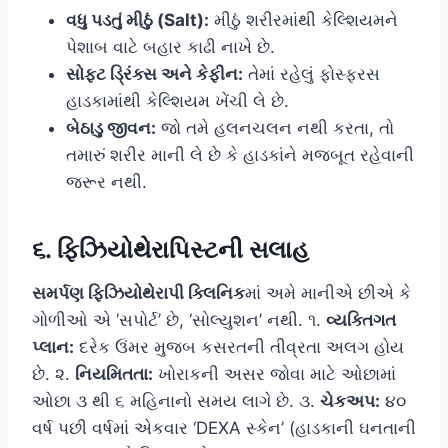
વધુ પડતું મીઠું (Salt):
મીઠું શરીરમાંથી કેલ્શિયમને
પેશાબ વાટે બહાર કાઢી નાખે છે.
સોફ્ટ ડ્રિંક્સ અને કેફીન:
તેમાં રહેલું ફોસ્ફરસ
હાડકામાંથી કેલ્શિયમ ખેંચી લે છે.
બેઠાડુ જીવન:
જો તમે હલનચલન નથી કરતા, તો
તમારું શરીર માની લે છે કે હાડકાંને મજબૂત રહેવાની
જરૂર નથી.
૬. ફિઝિયોથેરાપિસ્ટની સલાહ
સમર્પણ ફિઝિયોથેરાપી ક્લિનિક
માં અમે માનીએ છીએ કે
ગોળીઓ એ ‘સપોર્ટ’ છે, ‘સોલ્યુશન’ નથી. ૧.
વ્યક્તિગત
પ્લાન:
દરેક ઉંમર મુજબ કસરતની તીવ્રતા અલગ હોય
છે. ૨.
નિયમિતતા:
ખોરાકની અસર જોવા માટે ઓછામાં
ઓછા ૩ થી ૬ મહિનાનો સમય લાગે છે. ૩.
ચેકઅપ:
૪૦
વર્ષ પછી વર્ષમાં એકવાર ‘DEXA સ્કેન’ (હાડકાની ઘનતાની