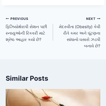
Post
PREVIOUS
NEXT
ફિઝિયોથેરાપી સેશન પછી
મેદસ્વીતા (Obesity) કેવી
navigation
સ્નાયુઓની રિકવરી માટે
રીતે કમર અને ઘૂંટણના
શ્રેષ્ઠ આહાર કયો છે?
સાંધાનો ઘસારો ઝડપી
બનાવે છે?
Similar Posts