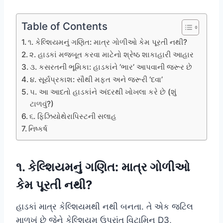
Table of Contents
૧. કેલ્શિયમનું ગણિત: માત્ર ગોળીઓ કેમ પૂરતી નથી?
૨. હાડકાં મજબૂત કરવા માટેનો શ્રેષ્ઠ શાકાહારી આહાર
૩. કસરતની ભૂમિકા: હાડકાંને ‘ભાર’ આપવાની જરૂર છે
૪. સૂર્યપ્રકાશ: સૌથી મફત અને જરૂરી ‘દવા’
૫. આ આદતો હાડકાંને અંદરથી ખોખલા કરે છે (શું
ટાળવું?)
૬. ફિઝિયોથેરાપિસ્ટની સલાહ
નિષ્કર્ષ
૧. કેલ્શિયમનું ગણિત: માત્ર ગોળીઓ
કેમ પૂરતી નથી?
હાડકાં માત્ર કેલ્શિયમથી નથી બનતા. તે એક જટિલ
માળખું છે જેને કેલ્શિયમ ઉપરાંત વિટામિન D3,