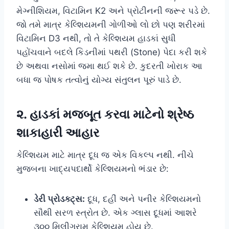
મેગ્નીશિયમ, વિટામિન K2 અને પ્રોટીનની જરૂર પડે છે.
જો તમે માત્ર કેલ્શિયમની ગોળીઓ લો છો પણ શરીરમાં
વિટામિન D3 નથી, તો તે કેલ્શિયમ હાડકાં સુધી
પહોંચવાને બદલે કિડનીમાં પથરી (Stone) પેદા કરી શકે
છે અથવા નસોમાં જમા થઈ શકે છે. કુદરતી ખોરાક આ
બધા જ પોષક તત્વોનું યોગ્ય સંતુલન પૂરું પાડે છે.
૨. હાડકાં મજબૂત કરવા માટેનો શ્રેષ્ઠ
શાકાહારી આહાર
કેલ્શિયમ માટે માત્ર દૂધ જ એક વિકલ્પ નથી. નીચે
મુજબના ખાદ્યપદાર્થો કેલ્શિયમનો ભંડાર છે:
ડેરી પ્રોડક્ટ્સ:
દૂધ, દહીં અને પનીર કેલ્શિયમનો
સૌથી સરળ સ્ત્રોત છે. એક ગ્લાસ દૂધમાં આશરે
૩૦૦ મિલીગ્રામ કેલ્શિયમ હોય છે.