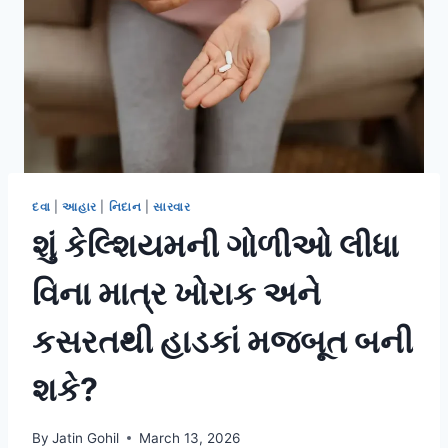
દવા
|
આહાર
|
નિદાન
|
સારવાર
શું કેલ્શિયમની ગોળીઓ લીધા
વિના માત્ર ખોરાક અને
કસરતથી હાડકાં મજબૂત બની
શકે?
By
Jatin Gohil
March 13, 2026