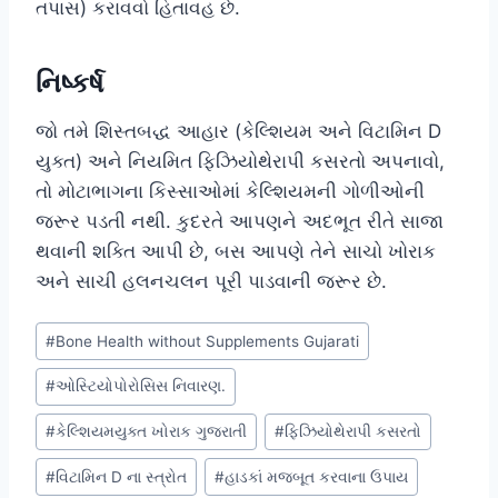
તપાસ) કરાવવો હિતાવહ છે.
નિષ્કર્ષ
જો તમે શિસ્તબદ્ધ આહાર (કેલ્શિયમ અને વિટામિન D
યુક્ત) અને નિયમિત ફિઝિયોથેરાપી કસરતો અપનાવો,
તો મોટાભાગના કિસ્સાઓમાં કેલ્શિયમની ગોળીઓની
જરૂર પડતી નથી. કુદરતે આપણને અદભૂત રીતે સાજા
થવાની શક્તિ આપી છે, બસ આપણે તેને સાચો ખોરાક
અને સાચી હલનચલન પૂરી પાડવાની જરૂર છે.
Post
#
Bone Health without Supplements Gujarati
Tags:
#
ઓસ્ટિયોપોરોસિસ નિવારણ.
#
કેલ્શિયમયુક્ત ખોરાક ગુજરાતી
#
ફિઝિયોથેરાપી કસરતો
#
વિટામિન D ના સ્ત્રોત
#
હાડકાં મજબૂત કરવાના ઉપાય