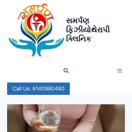
Skip
to
સમર્પણ
content
ફિઝીયોથેરાપી
ક્લિનિક
Call Us: 8140980480