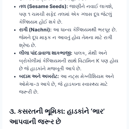
તલ (Sesame Seeds):
જાણીને નવાઈ લાગશે,
પણ ૧ ચમચી સફેદ તલમાં એક ગ્લાસ દૂધ જેટલું
કેલ્શિયમ હોઈ શકે છે.
રાગી (Nachni):
આ ધાન્ય કેલ્શિયમથી ભરપૂર છે.
જેમને દૂધ માફક ન આવતું હોય તેમના માટે રાગી
શ્રેષ્ઠ છે.
લીલા પાંદડાવાળા શાકભાજી:
પાલક, મેથી અને
બ્રોકોલીમાં કેલ્શિયમની સાથે વિટામિન K પણ હોય
છે જે હાડકાંને મજબૂતી આપે છે.
બદામ અને અખરોટ:
આ નટ્સ મેગ્નીશિયમ અને
ઓમેગા-૩ આપે છે, જે હાડકાના સ્વાસ્થ્ય માટે
જરૂરી છે.
૩. કસરતની ભૂમિકા: હાડકાંને ‘ભાર’
આપવાની જરૂર છે