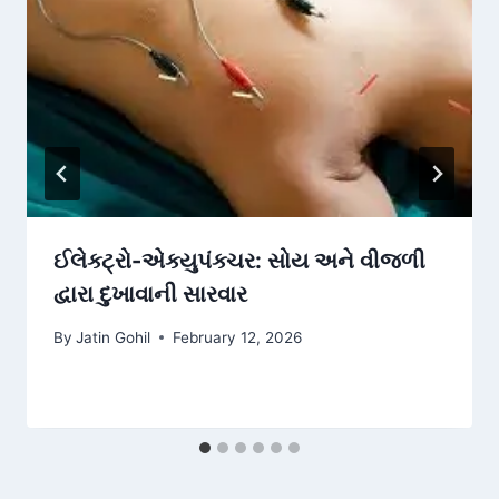
ઈલેક્ટ્રો-એક્યુપંક્ચર: સોય અને વીજળી
દ્વારા દુખાવાની સારવાર
By
Jatin Gohil
February 12, 2026