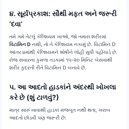
૪. સૂર્યપ્રકાશ: સૌથી મફત અને જરૂરી
‘દવા’
તમે ગમે તેટલું કેલ્શિયમ ખાઓ, જો તમારા શરીરમાં
વિટામિન D
નથી, તો તે કેલ્શિયમ નકામું છે. વિટામિન D
આંતરડામાંથી કેલ્શિયમને શોષીને લોહી સુધી પહોંચાડે છે.
રોજ સવારના કુમળા તડકામાં ૧૫-૨૦ મિનિટ બેસવાથી
શરીર કુદરતી રીતે વિટામિન D બનાવે છે.
૫. આ આદતો હાડકાંને અંદરથી ખોખલા
કરે છે (શું ટાળવું?)
માત્ર સારું ખાવાથી હાડકાં મજબૂત નથી થતા, ખરાબ
આદતો છોડવી પણ જરૂરી છે: