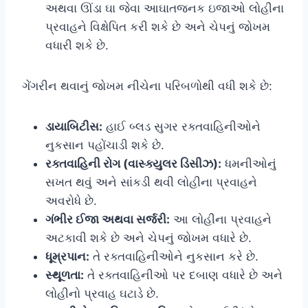
અથવા ઊંડા ઘા જેવા આઘાતજનક ઇજાઓ લોહીના
પ્રવાહને વિક્ષેપિત કરી શકે છે અને ચેપનું જોખમ
વધારી શકે છે.
ગેંગરીન થવાનું જોખમ નીચેના પરિબળોથી વધી શકે છે:
ડાયાબિટીસ:
હાઈ બ્લડ સુગર રક્તવાહિનીઓને
નુકસાન પહોંચાડી શકે છે.
રક્તવાહિની રોગ (વાસ્ક્યુલર ડિસીઝ):
ધમનીઓનું
સખત થવું અને સાંકડી થવી લોહીના પ્રવાહને
અવરોધે છે.
ગંભીર ઈજા અથવા સર્જરી:
આ લોહીના પ્રવાહને
અટકાવી શકે છે અને ચેપનું જોખમ વધારે છે.
ધૂમ્રપાન:
તે રક્તવાહિનીઓને નુકસાન કરે છે.
સ્થૂળતા:
તે રક્તવાહિનીઓ પર દબાણ વધારે છે અને
લોહીનો પ્રવાહ ઘટાડે છે.