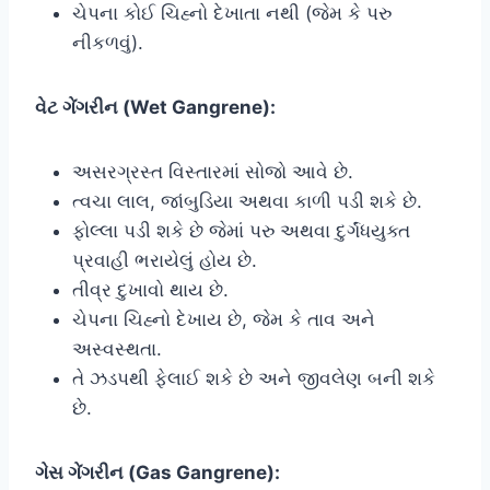
ચેપના કોઈ ચિહ્નો દેખાતા નથી (જેમ કે પરુ
નીકળવું).
વેટ ગેંગરીન (Wet Gangrene):
અસરગ્રસ્ત વિસ્તારમાં સોજો આવે છે.
ત્વચા લાલ, જાંબુડિયા અથવા કાળી પડી શકે છે.
ફોલ્લા પડી શકે છે જેમાં પરુ અથવા દુર્ગંધયુક્ત
પ્રવાહી ભરાયેલું હોય છે.
તીવ્ર દુખાવો થાય છે.
ચેપના ચિહ્નો દેખાય છે, જેમ કે તાવ અને
અસ્વસ્થતા.
તે ઝડપથી ફેલાઈ શકે છે અને જીવલેણ બની શકે
છે.
ગેસ ગેંગરીન (Gas Gangrene):