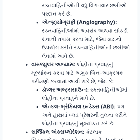
રક્તવાહિનીઓની વધુ વિગતવાર છબીઓ
પ્રદાન કરે છે.
એન્જીયોગ્રાફી (Angiography):
રક્તવાહિનીઓમાં અવરોધ અથવા સાંકડી
થવાની તપાસ કરવા માટે, જેમાં ડાયનો
ઉપયોગ કરીને રક્તવાહિનીઓની છબીઓ
લેવામાં આવે છે.
વાસ્ક્યુલર અભ્યાસ:
લોહીના પ્રવાહનું
મૂલ્યાંકન કરવા માટે અમુક બિન-આક્રમક
પરીક્ષણો કરવામાં આવી શકે છે, જેમ કે:
ડોપ્લર અલ્ટ્રાસાઉન્ડ:
રક્તવાહિનીઓમાં
લોહીના પ્રવાહને માપે છે.
એન્કલ-બ્રેકિયલ ઇન્ડેક્સ (ABI):
પગ
અને હાથમાં બ્લડ પ્રેશરની તુલના કરીને
લોહીના પ્રવાહનું મૂલ્યાંકન કરે છે.
સર્જિકલ એક્સપ્લોરેશન:
કેટલાક