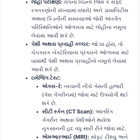
લોહી પરીક્ષણો:
ચેપના ચિહ્નો (જેમ કે સફેદ
રક્તકણોની સંખ્યામાં વધારો) અને ડાયાબિટીસ
અથવા કિડનીની સમસ્યાઓ જેવી અંતર્ગત
પરિસ્થિતિઓને ઓળખવા માટે લોહીના નમૂના
લેવામાં આવી શકે છે.
પેશી અથવા પ્રવાહી કલ્ચર:
જો ઘા હોય, તો
ચેપકારક બેક્ટેરિયાના પ્રકારને ઓળખવા માટે
ઘામાંથી પેશી અથવા પ્રવાહીનો નમૂનો લેવામાં
આવી શકે છે.
ઇમેજિંગ ટેસ્ટ:
એક્સ-રે:
ત્વચાની નીચે ગેસની હાજરી
(ગેસ ગેંગરીનમાં) જોવા માટે ઉપયોગી થઈ
શકે છે.
સીટી સ્કેન (CT Scan):
આંતરિક
ગેંગરીન અથવા પેશીઓને થયેલા
નુકસાનની હદ વધુ સારી રીતે જોવા માટે.
એમઆરઆઈ (MRI):
સોફ્ટ ટીશ્યુ અને