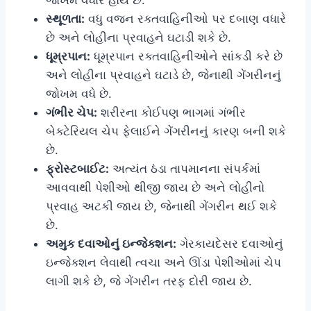
જોખમ વધારે હોય છે.
સ્થૂળતા:
વધુ વજન રક્તવાહિનીઓ પર દબાણ વધારે
છે અને લોહીના પ્રવાહને ઘટાડી શકે છે.
ધૂમ્રપાન:
ધૂમ્રપાન રક્તવાહિનીઓને સાંકડી કરે છે
અને લોહીના પ્રવાહને ઘટાડે છે, જેનાથી ગેંગરીનનું
જોખમ વધે છે.
ગંભીર ચેપ:
શરીરના કોઈપણ ભાગમાં ગંભીર
બેક્ટેરિયલ ચેપ ફેલાઈને ગેંગરીનનું કારણ બની શકે
છે.
ફ્રોસ્ટબાઈટ:
અત્યંત ઠંડા તાપમાનના સંપર્કમાં
આવવાથી પેશીઓ થીજી જાય છે અને લોહીનો
પ્રવાહ અટકી જાય છે, જેનાથી ગેંગરીન થઈ શકે
છે.
અમુક દવાઓનું ઇન્જેક્શન:
ગેરકાયદેસર દવાઓનું
ઇન્જેક્શન લેવાથી ત્વચા અને ઊંડા પેશીઓમાં ચેપ
લાગી શકે છે, જે ગેંગરીન તરફ દોરી જાય છે.