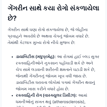
ગેંગરીન સાથે કયા રોગો સંકળાયેલા
છે?
ગેંગરીન સાથે ઘણા રોગો સંકળાયેલા છે, જે લોહીના
પ્રવાહને અવરોધે છે અથવા ચેપનું જોખમ વધારે છે.
તેમાંથી કેટલાક મુખ્ય રોગો નીચે મુજબ છે:
ડાયાબિટીસ (મધુપ્રમેહ):
આ રોગમાં હાઈ બ્લડ સુગર
રક્તવાહિનીઓને નુકસાન પહોંચાડી શકે છે અને
ચેપ સામે લડવાની શરીરની ક્ષમતાને ઘટાડી શકે છે,
જેનાથી ગેંગરીનનું જોખમ ખૂબ વધી જાય છે.
ડાયાબિટીસ ધરાવતા લોકોમાં પગમાં ગેંગરીન થવાનું
જોખમ ખાસ કરીને વધારે હોય છે.
રક્તવાહિની રોગ (વાસ્ક્યુલર ડિસીઝ):
આમાં
ધમનીઓનું સખત થવું (atherosclerosis),