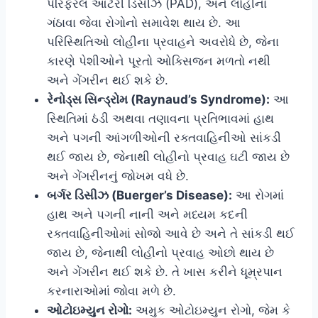
પેરિફેરલ આર્ટરી ડિસીઝ (PAD), અને લોહીના
ગંઠાવા જેવા રોગોનો સમાવેશ થાય છે. આ
પરિસ્થિતિઓ લોહીના પ્રવાહને અવરોધે છે, જેના
કારણે પેશીઓને પૂરતો ઓક્સિજન મળતો નથી
અને ગેંગરીન થઈ શકે છે.
રેનોડ્સ સિન્ડ્રોમ (Raynaud’s Syndrome):
આ
સ્થિતિમાં ઠંડી અથવા તણાવના પ્રતિભાવમાં હાથ
અને પગની આંગળીઓની રક્તવાહિનીઓ સાંકડી
થઈ જાય છે, જેનાથી લોહીનો પ્રવાહ ઘટી જાય છે
અને ગેંગરીનનું જોખમ વધે છે.
બર્ગર ડિસીઝ (Buerger’s Disease):
આ રોગમાં
હાથ અને પગની નાની અને મધ્યમ કદની
રક્તવાહિનીઓમાં સોજો આવે છે અને તે સાંકડી થઈ
જાય છે, જેનાથી લોહીનો પ્રવાહ ઓછો થાય છે
અને ગેંગરીન થઈ શકે છે. તે ખાસ કરીને ધૂમ્રપાન
કરનારાઓમાં જોવા મળે છે.
ઓટોઇમ્યુન રોગો:
અમુક ઓટોઇમ્યુન રોગો, જેમ કે