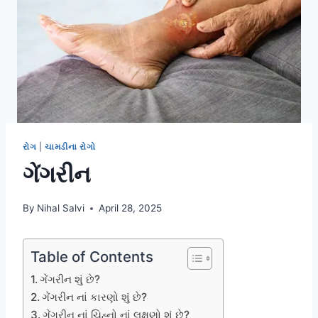
રોગ
|
ચામડીના રોગો
ગેંગરીન
By
Nihal Salvi
April 28, 2025
Table of Contents
ગેંગરીન શું છે?
ગેંગરીન નાં કારણો શું છે?
ગેંગરીન નાં ચિહ્નો નાં લક્ષણો શું છે?