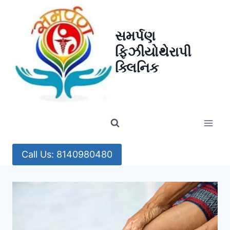
Skip
to
સમર્પણ
content
ફિઝીયોથેરાપી
ક્લિનિક
Call Us: 8140980480