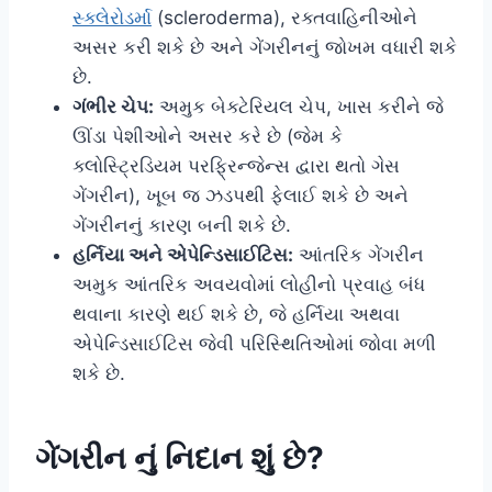
સ્ક્લેરોડર્મા
(scleroderma), રક્તવાહિનીઓને
અસર કરી શકે છે અને ગેંગરીનનું જોખમ વધારી શકે
છે.
ગંભીર ચેપ:
અમુક બેક્ટેરિયલ ચેપ, ખાસ કરીને જે
ઊંડા પેશીઓને અસર કરે છે (જેમ કે
ક્લોસ્ટ્રિડિયમ પરફ્રિન્જેન્સ દ્વારા થતો ગેસ
ગેંગરીન), ખૂબ જ ઝડપથી ફેલાઈ શકે છે અને
ગેંગરીનનું કારણ બની શકે છે.
હર્નિયા અને એપેન્ડિસાઈટિસ:
આંતરિક ગેંગરીન
અમુક આંતરિક અવયવોમાં લોહીનો પ્રવાહ બંધ
થવાના કારણે થઈ શકે છે, જે હર્નિયા અથવા
એપેન્ડિસાઈટિસ જેવી પરિસ્થિતિઓમાં જોવા મળી
શકે છે.
ગેંગરીન નું નિદાન શું છે?