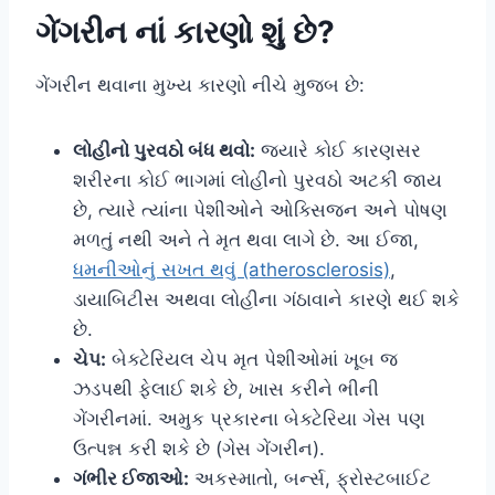
ગેંગરીન નાં કારણો શું છે?
ગેંગરીન થવાના મુખ્ય કારણો નીચે મુજબ છે:
લોહીનો પુરવઠો બંધ થવો:
જ્યારે કોઈ કારણસર
શરીરના કોઈ ભાગમાં લોહીનો પુરવઠો અટકી જાય
છે, ત્યારે ત્યાંના પેશીઓને ઓક્સિજન અને પોષણ
મળતું નથી અને તે મૃત થવા લાગે છે. આ ઈજા,
ધમનીઓનું સખત થવું (atherosclerosis)
,
ડાયાબિટીસ અથવા લોહીના ગંઠાવાને કારણે થઈ શકે
છે.
ચેપ:
બેક્ટેરિયલ ચેપ મૃત પેશીઓમાં ખૂબ જ
ઝડપથી ફેલાઈ શકે છે, ખાસ કરીને ભીની
ગેંગરીનમાં. અમુક પ્રકારના બેક્ટેરિયા ગેસ પણ
ઉત્પન્ન કરી શકે છે (ગેસ ગેંગરીન).
ગંભીર ઈજાઓ:
અકસ્માતો, બર્ન્સ, ફ્રોસ્ટબાઈટ