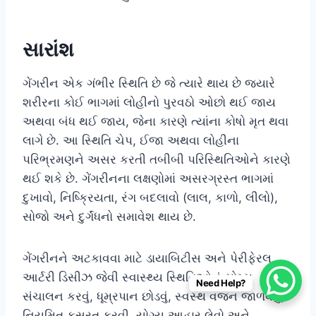
સારાંશ
ગેંગરીન એક ગંભીર સ્થિતિ છે જે ત્યારે થાય છે જ્યારે
શરીરના કોઈ ભાગમાં લોહીનો પુરવઠો ઓછો થઈ જાય
અથવા બંધ થઈ જાય, જેના કારણે ત્યાંના કોષો મૃત થવા
લાગે છે. આ સ્થિતિ ચેપ, ઈજા અથવા લોહીના
પરિભ્રમણને અસર કરતી તબીબી પરિસ્થિતિઓને કારણે
થઈ શકે છે. ગેંગરીનના લક્ષણોમાં અસરગ્રસ્ત ભાગમાં
દુખાવો, નિષ્ક્રિયતા, રંગ બદલાવો (લાલ, કાળો, લીલો),
સોજો અને દુર્ગંધનો સમાવેશ થાય છે.
ગેંગરીનને અટકાવવા માટે ડાયાબિટીસ અને પેરીફેરલ
આર્ટરી ડિસીઝ જેવી સ્વાસ્થ્ય સ્થિતિઓનું યોગ્ય
Need Help?
સંચાલન કરવું, ધૂમ્રપાન છોડવું, સ્વસ્થ વજન જાળવવું,
નિયમિત કસરત કરવી, યોગ્ય આહાર લેવો અને