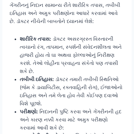
ગેંગરીનનું નિદાન સામાન્ય રીતે શારીરિક તપાસ, તબીબી
ઇતિહાસ અને અમુક પરીક્ષણોના આધારે કરવામાં આવે
છે. ડૉક્ટર નીચેની બાબતોને ધ્યાનમાં લેશે:
શારીરિક તપાસ:
ડૉક્ટર અસરગ્રસ્ત વિસ્તારની
ત્વચાનો રંગ, તાપમાન, સ્પર્શની સંવેદનશીલતા અને
હાજરી હોય તો ઘા અથવા ફોલ્લાઓનું નિરીક્ષણ
કરશે. તેઓ લોહીના પ્રવાહના સંકેતો પણ તપાસી
શકે છે.
તબીબી ઇતિહાસ:
ડૉક્ટર તમારી તબીબી સ્થિતિઓ
(જેમ કે ડાયાબિટીસ, રક્તવાહિની રોગ), ઈજાઓનો
ઇતિહાસ અને તમે લેતા હોવ તેવી કોઈપણ દવાઓ
વિશે પૂછશે.
પરીક્ષણો:
નિદાનની પુષ્ટિ કરવા અને ગેંગરીનની હદ
અને કારણ નક્કી કરવા માટે અમુક પરીક્ષણો
કરવામાં આવી શકે છે: