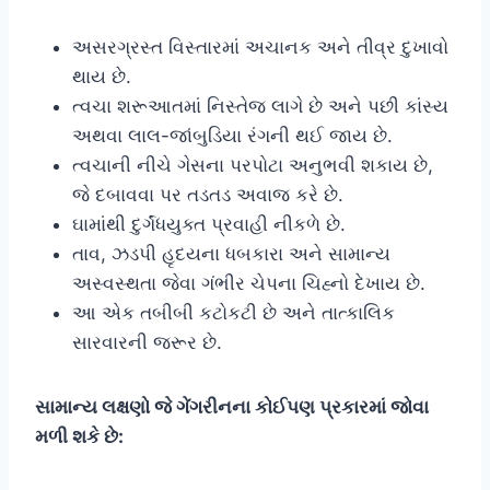
અસરગ્રસ્ત વિસ્તારમાં અચાનક અને તીવ્ર દુખાવો
થાય છે.
ત્વચા શરૂઆતમાં નિસ્તેજ લાગે છે અને પછી કાંસ્ય
અથવા લાલ-જાંબુડિયા રંગની થઈ જાય છે.
ત્વચાની નીચે ગેસના પરપોટા અનુભવી શકાય છે,
જે દબાવવા પર તડતડ અવાજ કરે છે.
ઘામાંથી દુર્ગંધયુક્ત પ્રવાહી નીકળે છે.
તાવ, ઝડપી હૃદયના ધબકારા અને સામાન્ય
અસ્વસ્થતા જેવા ગંભીર ચેપના ચિહ્નો દેખાય છે.
આ એક તબીબી કટોકટી છે અને તાત્કાલિક
સારવારની જરૂર છે.
સામાન્ય લક્ષણો જે ગેંગરીનના કોઈપણ પ્રકારમાં જોવા
મળી શકે છે: