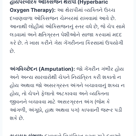
હાયપરબેરિક ઓક્સિજન થેરાપી (Hyperbaric
Oxygen Therapy):
આ થેરાપીમાં વ્યક્તિને ઉચ્ચ
દબાણવાળા ઓક્સિજન ચેમ્બરમાં રાખવામાં આવે છે.
આનાથી લોહીમાં ઓક્સિજનનું સ્તર વધે છે, જે ચેપ સામે
લડવામાં અને ક્ષતિગ્રસ્ત પેશીઓને સાજા કરવામાં મદદ
કરે છે. તે ખાસ કરીને ગેસ ગેંગરીનના કિસ્સામાં ઉપયોગી
છે.
અંગવિચ્છેદન (Amputation):
જો ગેંગરીન ગંભીર હોય
અને અન્ય સારવારોથી ચેપને નિયંત્રિત કરી શકાતો ન
હોય અથવા જો અસરગ્રસ્ત અંગને બચાવવાનું શક્ય ન
હોય, તો ચેપને ફેલાતો અટકાવવા અને વ્યક્તિના
જીવનને બચાવવા માટે અસરગ્રસ્ત અંગ (જેમ કે
આંગળી, અંગૂઠો, હાથ અથવા પગ) કાપવાની જરૂર પડી
શકે છે.