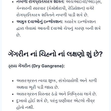
નબળી રોગપ્રતિકારક શક્તિ:
એચઆઈવી/એઇડ્સ,
કેન્સરની સારવાર (કેમોથેરાપી, રેડિયેશન) વગેરે
રોગપ્રતિકારક શક્તિને નબળી પાડી શકે છે.
અમુક દવાઓનું ઇન્જેક્શન:
ક્યારેક ઇન્જેક્શન
દ્વારા લેવામાં આવતી દવાઓ ચેપનું કારણ બની શકે
છે.
ગેંગરીન નાં ચિહ્નો નાં લક્ષણો શું છે?
ડ્રાય ગેંગરીન (Dry Gangrene):
અસરગ્રસ્ત ત્વચા શુષ્ક, સંકોચાયેલી અને કાળી
અથવા ભૂરી પડી જાય છે.
અસરગ્રસ્ત વિસ્તાર ઠંડો અને નિષ્ક્રિય લાગે છે.
દુખાવો હોઈ શકે છે, પરંતુ ઘણીવાર એટલો તીવ્ર
હોતો નથી.