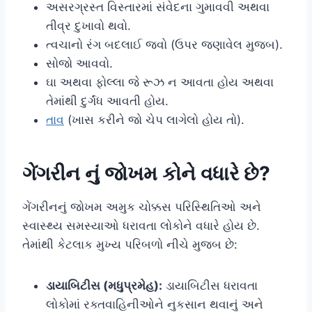
અસરગ્રસ્ત વિસ્તારમાં સંવેદના ગુમાવવી અથવા
તીવ્ર દુખાવો થવો.
ત્વચાનો રંગ બદલાઈ જવો (ઉપર જણાવેલ મુજબ).
સોજો આવવો.
ઘા અથવા ફોલ્લા જે રૂઝ ન આવતા હોય અથવા
તેમાંથી દુર્ગંધ આવતી હોય.
તાવ
(ખાસ કરીને જો ચેપ લાગેલો હોય તો).
ગેંગરીન નું જોખમ કોને વધારે છે?
ગેંગરીનનું જોખમ અમુક ચોક્કસ પરિસ્થિતિઓ અને
સ્વાસ્થ્ય સમસ્યાઓ ધરાવતા લોકોને વધારે હોય છે.
તેમાંથી કેટલાક મુખ્ય પરિબળો નીચે મુજબ છે:
ડાયાબિટીસ (મધુપ્રમેહ):
ડાયાબિટીસ ધરાવતા
લોકોમાં રક્તવાહિનીઓને નુકસાન થવાનું અને