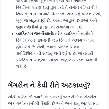
અથવા રક્તવાહિની રોગ જેવી કોઈ અંતર્ગત
સ્થિતિના કારણે થયું હોય, તો તે રોગોને યોગ્ય રીતે
નિયંત્રિત કરવા માટે ડૉક્ટરની સલાહનું પાલન કરવું
ખૂબ જ મહત્વપૂર્ણ છે. આમાં આહાર, દવાઓ અને
જીવનશૈલીમાં ફેરફારનો સમાવેશ થાય છે.
વ્યક્તિગત જરૂરિયાતો:
દરેક વ્યક્તિની તબીબી
સ્થિતિ અને પોષણની જરૂરિયાતો અલગ અલગ
હોઈ શકે છે. તેથી, તમારા ડૉક્ટર અથવા
ડાયેટિશિયનની સલાહ લેવી શ્રેષ્ઠ છે, જે તમારી
પરિસ્થિતિ અનુસાર યોગ્ય આહાર યોજના બનાવી
શકે છે.
ગેંગરીન ને કેવી રીતે અટકાવવું?
સૌથી પહેલાં તો તમારે એ સમજવું જરૂરી છે કે ગેંગરીન
એક ગંભીર તબીબી સ્થિતિ છે અને એને થતું અટકાવવા