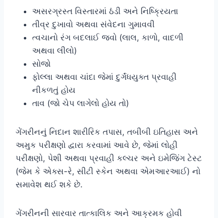
અસરગ્રસ્ત વિસ્તારમાં ઠંડી અને નિષ્ક્રિયતા
તીવ્ર દુખાવો અથવા સંવેદના ગુમાવવી
ત્વચાનો રંગ બદલાઈ જવો (લાલ, કાળો, વાદળી
અથવા લીલો)
સોજો
ફોલ્લા અથવા ચાંદા જેમાં દુર્ગંધયુક્ત પ્રવાહી
નીકળતું હોય
તાવ (જો ચેપ લાગેલો હોય તો)
ગેંગરીનનું નિદાન શારીરિક તપાસ, તબીબી ઇતિહાસ અને
અમુક પરીક્ષણો દ્વારા કરવામાં આવે છે, જેમાં લોહી
પરીક્ષણો, પેશી અથવા પ્રવાહી કલ્ચર અને ઇમેજિંગ ટેસ્ટ
(જેમ કે એક્સ-રે, સીટી સ્કેન અથવા એમઆરઆઈ) નો
સમાવેશ થઈ શકે છે.
ગેંગરીનની સારવાર તાત્કાલિક અને આક્રમક હોવી