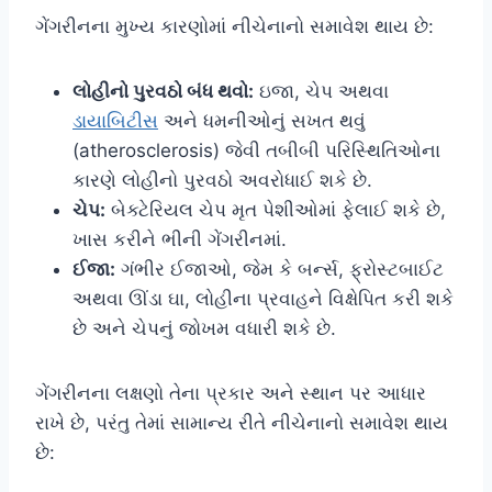
ગેંગરીનના મુખ્ય કારણોમાં નીચેનાનો સમાવેશ થાય છે:
લોહીનો પુરવઠો બંધ થવો:
ઇજા, ચેપ અથવા
ડાયાબિટીસ
અને ધમનીઓનું સખત થવું
(atherosclerosis) જેવી તબીબી પરિસ્થિતિઓના
કારણે લોહીનો પુરવઠો અવરોધાઈ શકે છે.
ચેપ:
બેક્ટેરિયલ ચેપ મૃત પેશીઓમાં ફેલાઈ શકે છે,
ખાસ કરીને ભીની ગેંગરીનમાં.
ઈજા:
ગંભીર ઈજાઓ, જેમ કે બર્ન્સ, ફ્રોસ્ટબાઈટ
અથવા ઊંડા ઘા, લોહીના પ્રવાહને વિક્ષેપિત કરી શકે
છે અને ચેપનું જોખમ વધારી શકે છે.
ગેંગરીનના લક્ષણો તેના પ્રકાર અને સ્થાન પર આધાર
રાખે છે, પરંતુ તેમાં સામાન્ય રીતે નીચેનાનો સમાવેશ થાય
છે: