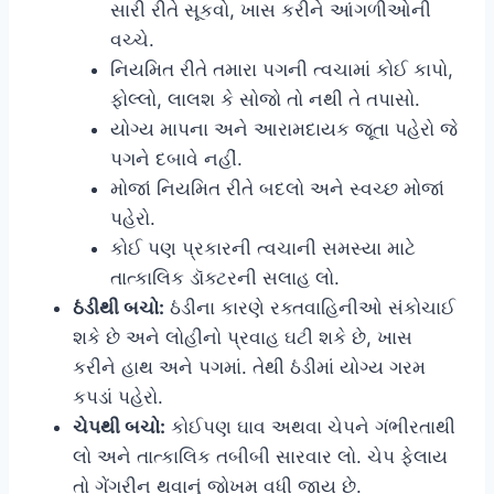
સારી રીતે સૂકવો, ખાસ કરીને આંગળીઓની
વચ્ચે.
નિયમિત રીતે તમારા પગની ત્વચામાં કોઈ કાપો,
ફોલ્લો, લાલશ કે સોજો તો નથી તે તપાસો.
યોગ્ય માપના અને આરામદાયક જૂતા પહેરો જે
પગને દબાવે નહીં.
મોજાં નિયમિત રીતે બદલો અને સ્વચ્છ મોજાં
પહેરો.
કોઈ પણ પ્રકારની ત્વચાની સમસ્યા માટે
તાત્કાલિક ડૉક્ટરની સલાહ લો.
ઠંડીથી બચો:
ઠંડીના કારણે રક્તવાહિનીઓ સંકોચાઈ
શકે છે અને લોહીનો પ્રવાહ ઘટી શકે છે, ખાસ
કરીને હાથ અને પગમાં. તેથી ઠંડીમાં યોગ્ય ગરમ
કપડાં પહેરો.
ચેપથી બચો:
કોઈપણ ઘાવ અથવા ચેપને ગંભીરતાથી
લો અને તાત્કાલિક તબીબી સારવાર લો. ચેપ ફેલાય
તો ગેંગરીન થવાનું જોખમ વધી જાય છે.