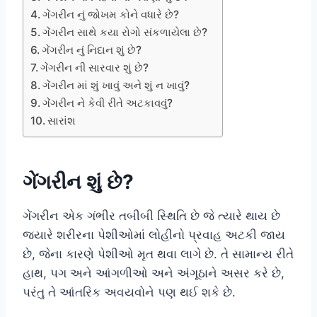
ગેંગરીન નું જોખમ કોને વધારે છે?
ગેંગરીન સાથે કયા રોગો સંકળાયેલા છે?
ગેંગરીન નું નિદાન શું છે?
ગેંગરીન ની સારવાર શું છે?
ગેંગરીન માં શું ખાવું અને શું ન ખાવું?
ગેંગરીન ને કેવી રીતે અટકાવવું?
સારાંશ
ગેંગરીન શું છે?
ગેંગરીન એક ગંભીર તબીબી સ્થિતિ છે જે ત્યારે થાય છે
જ્યારે શરીરના પેશીઓમાં લોહીનો પ્રવાહ અટકી જાય
છે, જેના કારણે પેશીઓ મૃત થવા લાગે છે. તે સામાન્ય રીતે
હાથ, પગ અને આંગળીઓ અને અંગૂઠાને અસર કરે છે,
પરંતુ તે આંતરિક અવયવોને પણ થઈ શકે છે.