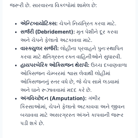
જરૂરી છે. સારવારના વિકલ્પોમાં શામેલ છે:
એન્ટિબાયોટિક્સ:
ચેપને નિયંત્રિત કરવા માટે.
સર્જરી (Debridement):
મૃત પેશીને દૂર કરવા
અને ચેપને ફેલાતો અટકાવવા માટે.
વાસ્ક્યુલર સર્જરી:
લોહીના પ્રવાહને પુનઃસ્થાપિત
કરવા માટે ક્ષતિગ્રસ્ત રક્ત વાહિનીઓને સુધારવી.
હાયપરબેરિક ઓક્સિજન થેરાપી:
ઉચ્ચ દબાણવાળા
ઓક્સિજન ચેમ્બરમાં શ્વાસ લેવાથી લોહીમાં
ઓક્સિજનનું સ્તર વધે છે, જે ચેપ સામે લડવામાં
અને ઘાને રૂઝાવવામાં મદદ કરે છે.
અંગવિચ્છેદન (Amputation):
ગંભીર
કિસ્સાઓમાં, ચેપને ફેલાતો અટકાવવા અને જીવન
બચાવવા માટે અસરગ્રસ્ત અંગને કાપવાની જરૂર
પડી શકે છે.