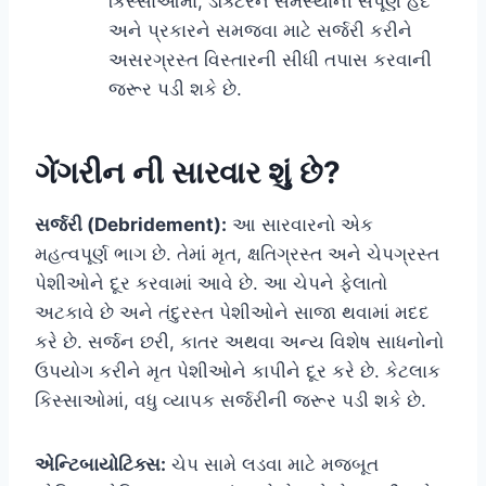
કિસ્સાઓમાં, ડૉક્ટરને સમસ્યાની સંપૂર્ણ હદ
અને પ્રકારને સમજવા માટે સર્જરી કરીને
અસરગ્રસ્ત વિસ્તારની સીધી તપાસ કરવાની
જરૂર પડી શકે છે.
ગેંગરીન ની સારવાર શું છે?
સર્જરી (Debridement):
આ સારવારનો એક
મહત્વપૂર્ણ ભાગ છે. તેમાં મૃત, ક્ષતિગ્રસ્ત અને ચેપગ્રસ્ત
પેશીઓને દૂર કરવામાં આવે છે. આ ચેપને ફેલાતો
અટકાવે છે અને તંદુરસ્ત પેશીઓને સાજા થવામાં મદદ
કરે છે. સર્જન છરી, કાતર અથવા અન્ય વિશેષ સાધનોનો
ઉપયોગ કરીને મૃત પેશીઓને કાપીને દૂર કરે છે. કેટલાક
કિસ્સાઓમાં, વધુ વ્યાપક સર્જરીની જરૂર પડી શકે છે.
એન્ટિબાયોટિક્સ:
ચેપ સામે લડવા માટે મજબૂત