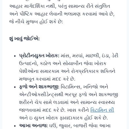
આહાર માર્ગદર્શિકા નથી, પરંતુ સામાન્ય રીતે સંતુલિત
અને પૌષ્ટિક આહાર લેવાની ભલામણ કરવામાં આવે છે,
જે નીચે મુજબ હોઈ શકે છે:
શું ખાવું જોઈએ:
પ્રોટીનયુક્ત ખોરાક:
માંસ, મરઘાં, માછલી, ઇંડા, ડેરી
ઉત્પાદનો, કઠોળ અને સોયાબીન જેવા ખોરાક
પેશીઓના સમારકામ અને રોગપ્રતિકારક શક્તિને
મજબૂત કરવામાં મદદ કરે છે.
ફળો અને શાકભાજી:
વિટામિન્સ, ખનિજો અને
એન્ટીઓક્સીડેન્ટ્સથી ભરપૂર ફળો અને શાકભાજી
શરીરને ચેપ સામે લડવામાં અને સામાન્ય સ્વાસ્થ્ય
જાળવવામાં મદદ કરે છે. ખાસ કરીને
વિટામિન સી
અને ઇ યુક્ત ખોરાક ફાયદાકારક હોઈ શકે છે.
આખા અનાજ:
ઘઉં, જુવાર, બાજરી જેવા આખા