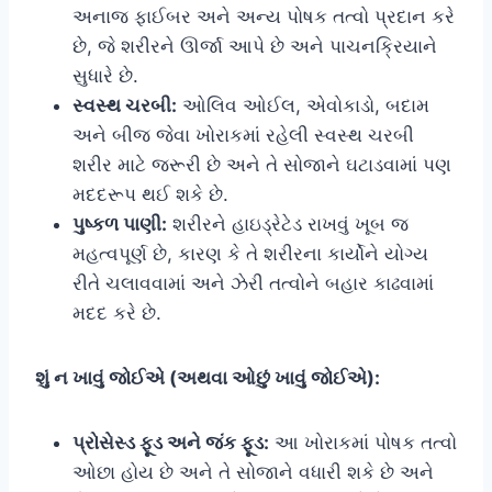
અનાજ ફાઈબર અને અન્ય પોષક તત્વો પ્રદાન કરે
છે, જે શરીરને ઊર્જા આપે છે અને પાચનક્રિયાને
સુધારે છે.
સ્વસ્થ ચરબી:
ઓલિવ ઓઈલ, એવોકાડો, બદામ
અને બીજ જેવા ખોરાકમાં રહેલી સ્વસ્થ ચરબી
શરીર માટે જરૂરી છે અને તે સોજાને ઘટાડવામાં પણ
મદદરૂપ થઈ શકે છે.
પુષ્કળ પાણી:
શરીરને હાઇડ્રેટેડ રાખવું ખૂબ જ
મહત્વપૂર્ણ છે, કારણ કે તે શરીરના કાર્યોને યોગ્ય
રીતે ચલાવવામાં અને ઝેરી તત્વોને બહાર કાઢવામાં
મદદ કરે છે.
શું ન ખાવું જોઈએ (અથવા ઓછું ખાવું જોઈએ):
પ્રોસેસ્ડ ફૂડ અને જંક ફૂડ:
આ ખોરાકમાં પોષક તત્વો
ઓછા હોય છે અને તે સોજાને વધારી શકે છે અને