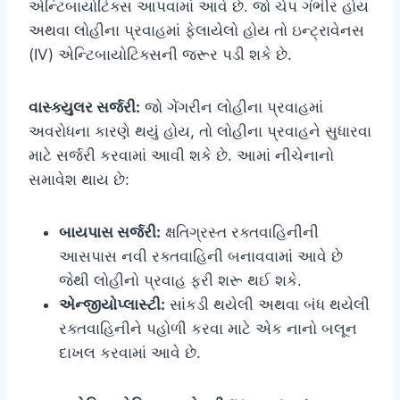
એન્ટિબાયોટિક્સ આપવામાં આવે છે. જો ચેપ ગંભીર હોય
અથવા લોહીના પ્રવાહમાં ફેલાયેલો હોય તો ઇન્ટ્રાવેનસ
(IV) એન્ટિબાયોટિક્સની જરૂર પડી શકે છે.
વાસ્ક્યુલર સર્જરી:
જો ગેંગરીન લોહીના પ્રવાહમાં
અવરોધના કારણે થયું હોય, તો લોહીના પ્રવાહને સુધારવા
માટે સર્જરી કરવામાં આવી શકે છે. આમાં નીચેનાનો
સમાવેશ થાય છે:
બાયપાસ સર્જરી:
ક્ષતિગ્રસ્ત રક્તવાહિનીની
આસપાસ નવી રક્તવાહિની બનાવવામાં આવે છે
જેથી લોહીનો પ્રવાહ ફરી શરૂ થઈ શકે.
એન્જીયોપ્લાસ્ટી:
સાંકડી થયેલી અથવા બંધ થયેલી
રક્તવાહિનીને પહોળી કરવા માટે એક નાનો બલૂન
દાખલ કરવામાં આવે છે.