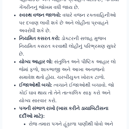
ગેંગરીનનું જોખમ વધી જાય છે.
સ્વસ્થ વજન જાળવો:
વધારે વજન રક્તવાહિનીઓ
પર દબાણ લાવી શકે છે અને લોહીના પ્રવાહને
અવરોધી શકે છે.
નિયમિત કસરત કરો:
ડોક્ટરની સલાહ મુજબ
નિયમિત કસરત કરવાથી લોહીનું પરિભ્રમણ સુધરે
છે.
યોગ્ય આહાર લો:
સંતુલિત અને પૌષ્ટિક આહાર લો
જેમાં ફળો, શાકભાજી અને આખા અનાજનો
સમાવેશ થતો હોય. ચરબીયુક્ત ખોરાક ટાળો.
ઈજાઓથી બચો:
ત્વચાને ઈજાઓથી બચાવો. જો
કોઈ ઘાવ થાય તો તેને તાત્કાલિક સાફ કરો અને
યોગ્ય સારવાર કરો.
પગની સંભાળ રાખો (ખાસ કરીને ડાયાબિટીસના
દર્દીઓ માટે):
રોજ તમારા પગને હૂંફાળા પાણીથી ધોવો અને