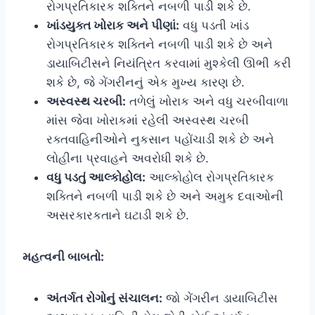
રોગપ્રતિકારક શક્તિને નબળી પાડી શકે છે.
ખાંડયુક્ત ખોરાક અને પીણાં:
વધુ પડતી ખાંડ
રોગપ્રતિકારક શક્તિને નબળી પાડી શકે છે અને
ડાયાબિટીસને નિયંત્રિત કરવામાં મુશ્કેલી ઊભી કરી
શકે છે, જે ગેંગરીનનું એક મુખ્ય કારણ છે.
અસ્વસ્થ ચરબી:
તળેલું ખોરાક અને વધુ ચરબીવાળા
માંસ જેવા ખોરાકમાં રહેલી અસ્વસ્થ ચરબી
રક્તવાહિનીઓને નુકસાન પહોંચાડી શકે છે અને
લોહીના પ્રવાહને અવરોધી શકે છે.
વધુ પડતું આલ્કોહોલ:
આલ્કોહોલ રોગપ્રતિકારક
શક્તિને નબળી પાડી શકે છે અને અમુક દવાઓની
અસરકારકતાને ઘટાડી શકે છે.
મહત્વની બાબતો:
અંતર્ગત રોગોનું સંચાલન:
જો ગેંગરીન ડાયાબિટીસ