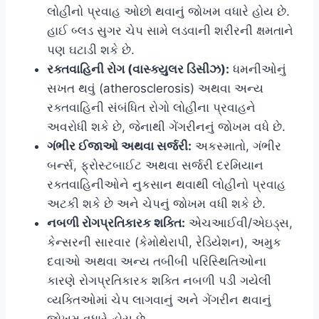
લોહીનો પ્રવાહ ઓછો થવાનું જોખમ વધારે હોય છે.
હાઈ બ્લડ સુગર ચેપ સામે લડવાની શરીરની ક્ષમતાને
પણ ઘટાડી શકે છે.
રક્તવાહિની રોગ (વાસ્ક્યુલર ડિસીઝ):
ધમનીઓનું
સખત થવું (atherosclerosis) અથવા અન્ય
રક્તવાહિની સંબંધિત રોગો લોહીના પ્રવાહને
અવરોધી શકે છે, જેનાથી ગેંગરીનનું જોખમ વધે છે.
ગંભીર ઈજાઓ અથવા સર્જરી:
અકસ્માતો, ગંભીર
બર્ન્સ, ફ્રોસ્ટબાઈટ અથવા સર્જરી દરમિયાન
રક્તવાહિનીઓને નુકસાન થવાથી લોહીનો પ્રવાહ
અટકી શકે છે અને ચેપનું જોખમ વધી શકે છે.
નબળી રોગપ્રતિકારક શક્તિ:
એચઆઈવી/એઇડ્સ,
કેન્સરની સારવાર (કેમોથેરાપી, રેડિયેશન), અમુક
દવાઓ અથવા અન્ય તબીબી પરિસ્થિતિઓના
કારણે રોગપ્રતિકારક શક્તિ નબળી પડી ગયેલી
વ્યક્તિઓમાં ચેપ લાગવાનું અને ગેંગરીન થવાનું