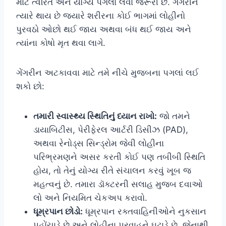
માટે ત્વરિત અને યોગ્ય પગલાં લેવાં જરૂરી છે. ગેંગરીન
ત્યારે થાય છે જ્યારે શરીરના કોઈ ભાગમાં લોહીનો
પુરવઠો ઓછો થઈ જાય અથવા બંધ થઈ જાય અને
ત્યાંના કોષો મૃત થવા લાગે.
ગેંગરીન અટકાવવા માટે તમે નીચે મુજબના પગલાં લઈ
શકો છો:
તમારી સ્વાસ્થ્ય સ્થિતિનું ધ્યાન રાખો:
જો તમને
ડાયાબિટીસ, પેરીફેરલ આર્ટરી ડિસીઝ (PAD),
અથવા રેનોડ્સ સિન્ડ્રોમ જેવી લોહીના
પરિભ્રમણને અસર કરતી કોઈ પણ તબીબી સ્થિતિ
હોય, તો તેનું યોગ્ય રીતે સંચાલન કરવું ખૂબ જ
મહત્વનું છે. તમારા ડૉક્ટરની સલાહ મુજબ દવાઓ
લો અને નિયમિત ચેકઅપ કરાવો.
ધૂમ્રપાન છોડો:
ધૂમ્રપાન રક્તવાહિનીઓને નુકસાન
પહોંચાડે છે અને લોહીના પ્રવાહને ઘટાડે છે, જેનાથી