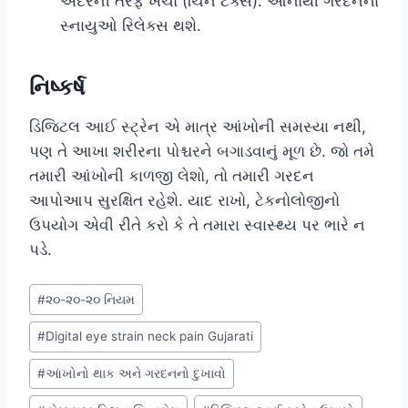
અંદરની તરફ ખેંચો (ચિન ટક્સ). આનાથી ગરદનના
સ્નાયુઓ રિલેક્સ થશે.
નિષ્કર્ષ
ડિજિટલ આઈ સ્ટ્રેન એ માત્ર આંખોની સમસ્યા નથી,
પણ તે આખા શરીરના પોશ્ચરને બગાડવાનું મૂળ છે. જો તમે
તમારી આંખોની કાળજી લેશો, તો તમારી ગરદન
આપોઆપ સુરક્ષિત રહેશે. યાદ રાખો, ટેકનોલોજીનો
ઉપયોગ એવી રીતે કરો કે તે તમારા સ્વાસ્થ્ય પર ભારે ન
પડે.
Post
#
૨૦-૨૦-૨૦ નિયમ
Tags:
#
Digital eye strain neck pain Gujarati
#
આંખોનો થાક અને ગરદનનો દુખાવો