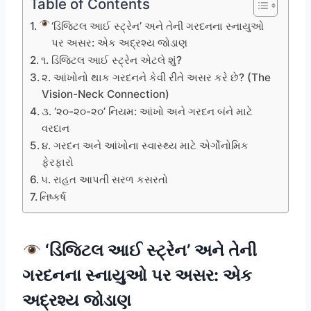
Table of Contents
‘ડિજિટલ આઈ સ્ટ્રેન’ અને તેની ગરદનના સ્નાયુઓ
પર અસર: એક અદ્રશ્ય જોડાણ
૧. ડિજિટલ આઈ સ્ટ્રેન એટલે શું?
૨. આંખોનો થાક ગરદનને કેવી રીતે અસર કરે છે? (The
Vision-Neck Connection)
૩. ‘૨૦-૨૦-૨૦’ નિયમ: આંખો અને ગરદન બંને માટે
વરદાન
૪. ગરદન અને આંખોના સ્વાસ્થ્ય માટે એર્ગોનોમિક
ફેરફારો
૫. રાહત આપતી સરળ કસરતો
નિષ્કર્ષ
‘ડિજિટલ આઈ સ્ટ્રેન’ અને તેની
ગરદનના સ્નાયુઓ પર અસર: એક
અદ્રશ્ય જોડાણ