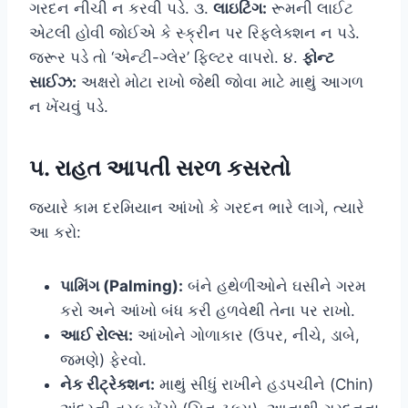
ગરદન નીચી ન કરવી પડે. ૩.
લાઇટિંગ:
રૂમની લાઈટ
એટલી હોવી જોઈએ કે સ્ક્રીન પર રિફ્લેક્શન ન પડે.
જરૂર પડે તો ‘એન્ટી-ગ્લેર’ ફિલ્ટર વાપરો. ૪.
ફોન્ટ
સાઈઝ:
અક્ષરો મોટા રાખો જેથી જોવા માટે માથું આગળ
ન ખેંચવું પડે.
૫. રાહત આપતી સરળ કસરતો
જ્યારે કામ દરમિયાન આંખો કે ગરદન ભારે લાગે, ત્યારે
આ કરો:
પામિંગ (Palming):
બંને હથેળીઓને ઘસીને ગરમ
કરો અને આંખો બંધ કરી હળવેથી તેના પર રાખો.
આઈ રોલ્સ:
આંખોને ગોળાકાર (ઉપર, નીચે, ડાબે,
જમણે) ફેરવો.
નેક રીટ્રેક્શન:
માથું સીધું રાખીને હડપચીને (Chin)