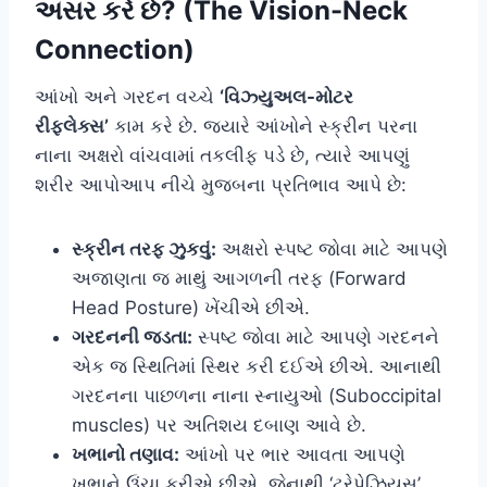
અસર કરે છે? (The Vision-Neck
Connection)
આંખો અને ગરદન વચ્ચે
‘વિઝ્યુઅલ-મોટર
રીફ્લેક્સ’
કામ કરે છે. જ્યારે આંખોને સ્ક્રીન પરના
નાના અક્ષરો વાંચવામાં તકલીફ પડે છે, ત્યારે આપણું
શરીર આપોઆપ નીચે મુજબના પ્રતિભાવ આપે છે:
સ્ક્રીન તરફ ઝુકવું:
અક્ષરો સ્પષ્ટ જોવા માટે આપણે
અજાણતા જ માથું આગળની તરફ (Forward
Head Posture) ખેંચીએ છીએ.
ગરદનની જડતા:
સ્પષ્ટ જોવા માટે આપણે ગરદનને
એક જ સ્થિતિમાં સ્થિર કરી દઈએ છીએ. આનાથી
ગરદનના પાછળના નાના સ્નાયુઓ (Suboccipital
muscles) પર અતિશય દબાણ આવે છે.
ખભાનો તણાવ:
આંખો પર ભાર આવતા આપણે
ખભાને ઉંચા કરીએ છીએ, જેનાથી ‘ટ્રેપેઝિયસ’