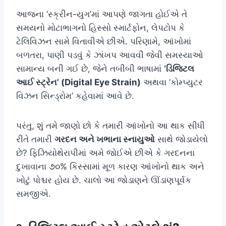
આજના ‘સ્ક્રીન-યુગ’માં આપણે જાગતા હોઈએ તે
સમયનો મોટાભાગનો હિસ્સો સ્માર્ટફોન, લેપટોપ કે
ટેલિવિઝન સામે વિતાવીએ છીએ. પરિણામે, આંખોમાં
બળતરા, પાણી પડવું કે ઝાંખપ આવવી જેવી સમસ્યાઓ
સામાન્ય બની ગઈ છે, જેને તબીબી ભાષામાં
‘ડિજિટલ
આઈ સ્ટ્રેન’ (Digital Eye Strain)
અથવા ‘કોમ્પ્યુટર
વિઝન સિન્ડ્રોમ’ કહેવામાં આવે છે.
પરંતુ, શું તમે જાણો છો કે તમારી આંખોનો આ થાક સીધી
રીતે તમારી
ગરદન અને ખભાના સ્નાયુઓ
સાથે જોડાયેલો
છે? ફિઝિયોથેરાપીમાં અમે જોઈએ છીએ કે ગરદનના
દુખાવાના ૭૦% કિસ્સામાં મૂળ કારણ આંખોનો થાક અને
ખોટું પોશ્ચર હોય છે. ચાલો આ જોડાણને ઊંડાણપૂર્વક
સમજીએ.