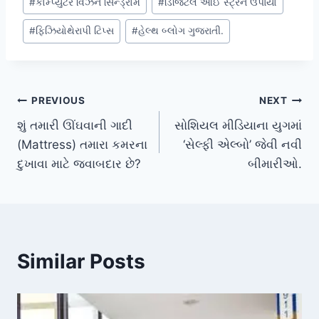
#
કોમ્પ્યુટર વિઝન સિન્ડ્રોમ
#
ડિજિટલ આઈ સ્ટ્રેન ઉપાયો
#
ફિઝિયોથેરાપી ટિપ્સ
#
હેલ્થ બ્લોગ ગુજરાતી.
Post
PREVIOUS
NEXT
શું તમારી ઊંઘવાની ગાદી
સોશિયલ મીડિયાના યુગમાં
navigation
(Mattress) તમારા કમરના
‘સેલ્ફી એલ્બો’ જેવી નવી
દુખાવા માટે જવાબદાર છે?
બીમારીઓ.
Similar Posts