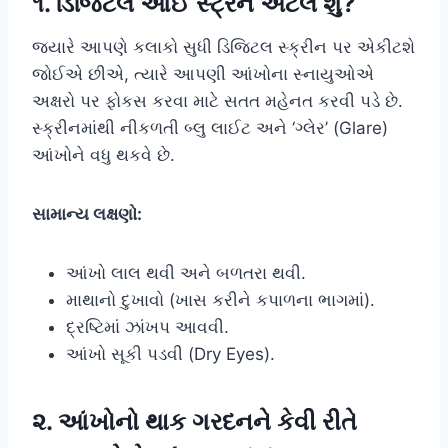
૧. ડિજિટલ આઈ સ્ટ્રેન એટલે શું?
જ્યારે આપણે કલાકો સુધી ડિજિટલ સ્ક્રીન પર એકીટશે
જોઈએ છીએ, ત્યારે આપણી આંખોના સ્નાયુઓએ
અક્ષરો પર ફોકસ કરવા માટે સતત મહેનત કરવી પડે છે.
સ્ક્રીનમાંથી નીકળતી બ્લુ લાઈટ અને ‘ગ્લેર’ (Glare)
આંખોને વધુ થકવે છે.
સામાન્ય લક્ષણો:
આંખો લાલ થવી અને બળતરા થવી.
માથાનો દુખાવો (ખાસ કરીને કપાળના ભાગમાં).
દ્રષ્ટિમાં ઝાંખપ આવવી.
આંખો સૂકી પડવી (Dry Eyes).
૨. આંખોનો થાક ગરદનને કેવી રીતે