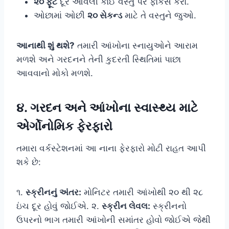
૨૦ ફૂટ
દૂર આવેલી કોઈ વસ્તુ પર ફોકસ કરો.
ઓછામાં ઓછી
૨૦ સેકન્ડ
માટે તે વસ્તુને જુઓ.
આનાથી શું થશે?
તમારી આંખોના સ્નાયુઓને આરામ
મળશે અને ગરદનને તેની કુદરતી સ્થિતિમાં પાછા
આવવાનો મોકો મળશે.
૪. ગરદન અને આંખોના સ્વાસ્થ્ય માટે
એર્ગોનોમિક ફેરફારો
તમારા વર્કસ્ટેશનમાં આ નાના ફેરફારો મોટી રાહત આપી
શકે છે:
૧.
સ્ક્રીનનું અંતર:
મોનિટર તમારી આંખોથી ૨૦ થી ૨૮
ઇંચ દૂર હોવું જોઈએ. ૨.
સ્ક્રીન લેવલ:
સ્ક્રીનનો
ઉપરનો ભાગ તમારી આંખોની સમાંતર હોવો જોઈએ જેથી