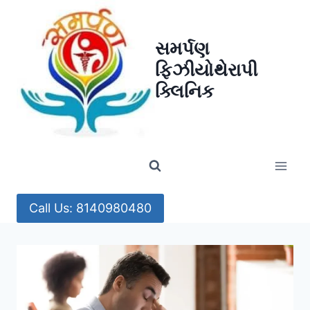
Skip
to
સમર્પણ
content
ફિઝીયોથેરાપી
ક્લિનિક
Call Us: 8140980480