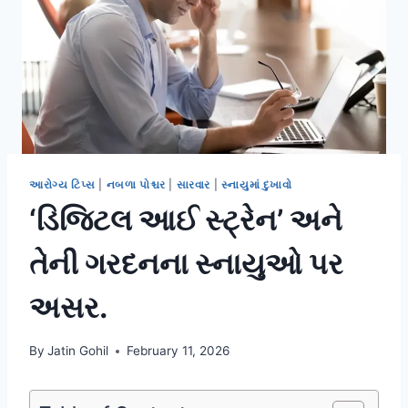
આરોગ્ય ટિપ્સ
|
નબળા પોશ્ચર
|
સારવાર
|
સ્નાયુમાં દુખાવો
‘ડિજિટલ આઈ સ્ટ્રેન’ અને
તેની ગરદનના સ્નાયુઓ પર
અસર.
By
Jatin Gohil
February 11, 2026