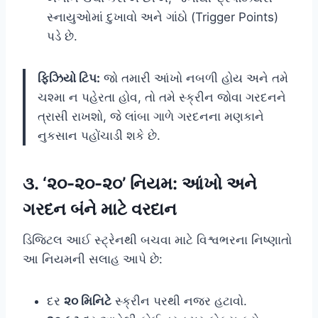
સ્નાયુઓમાં દુખાવો અને ગાંઠો (Trigger Points)
પડે છે.
ફિઝિયો ટિપ:
જો તમારી આંખો નબળી હોય અને તમે
ચશ્મા ન પહેરતા હોવ, તો તમે સ્ક્રીન જોવા ગરદનને
ત્રાસી રાખશો, જે લાંબા ગાળે ગરદનના મણકાને
નુકસાન પહોંચાડી શકે છે.
૩. ‘૨૦-૨૦-૨૦’ નિયમ: આંખો અને
ગરદન બંને માટે વરદાન
ડિજિટલ આઈ સ્ટ્રેનથી બચવા માટે વિશ્વભરના નિષ્ણાતો
આ નિયમની સલાહ આપે છે:
દર
૨૦ મિનિટે
સ્ક્રીન પરથી નજર હટાવો.