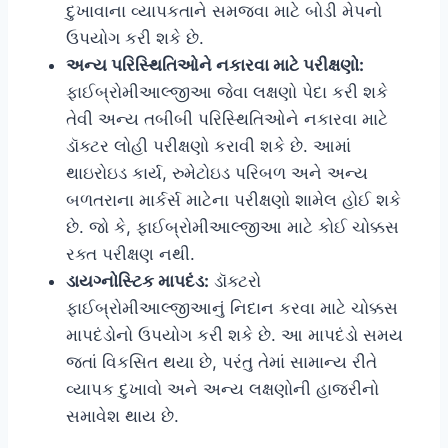
દુખાવાના વ્યાપકતાને સમજવા માટે બોડી મેપનો
ઉપયોગ કરી શકે છે.
અન્ય પરિસ્થિતિઓને નકારવા માટે પરીક્ષણો:
ફાઈબ્રોમીઆલ્જીઆ જેવા લક્ષણો પેદા કરી શકે
તેવી અન્ય તબીબી પરિસ્થિતિઓને નકારવા માટે
ડૉક્ટર લોહી પરીક્ષણો કરાવી શકે છે. આમાં
થાઇરોઇડ કાર્ય, રુમેટોઇડ પરિબળ અને અન્ય
બળતરાના માર્કર્સ માટેના પરીક્ષણો શામેલ હોઈ શકે
છે. જો કે, ફાઈબ્રોમીઆલ્જીઆ માટે કોઈ ચોક્કસ
રક્ત પરીક્ષણ નથી.
ડાયગ્નોસ્ટિક માપદંડ:
ડૉક્ટરો
ફાઈબ્રોમીઆલ્જીઆનું નિદાન કરવા માટે ચોક્કસ
માપદંડોનો ઉપયોગ કરી શકે છે. આ માપદંડો સમય
જતાં વિકસિત થયા છે, પરંતુ તેમાં સામાન્ય રીતે
વ્યાપક દુખાવો અને અન્ય લક્ષણોની હાજરીનો
સમાવેશ થાય છે.