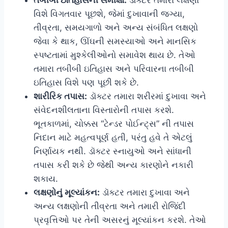
તબીબી ઇતિહાસની સમીક્ષા:
ડૉક્ટર તમારા લક્ષણો
વિશે વિગતવાર પૂછશે, જેમાં દુખાવાની જગ્યા,
તીવ્રતા, સમયગાળો અને અન્ય સંબંધિત લક્ષણો
જેવા કે થાક, ઊંઘની સમસ્યાઓ અને માનસિક
સ્પષ્ટતામાં મુશ્કેલીઓનો સમાવેશ થાય છે. તેઓ
તમારા તબીબી ઇતિહાસ અને પરિવારના તબીબી
ઇતિહાસ વિશે પણ પૂછી શકે છે.
શારીરિક તપાસ:
ડૉક્ટર તમારા શરીરમાં દુખાવા અને
સંવેદનશીલતાના વિસ્તારોની તપાસ કરશે.
ભૂતકાળમાં, ચોક્કસ “ટેન્ડર પોઈન્ટ્સ” ની તપાસ
નિદાન માટે મહત્વપૂર્ણ હતી, પરંતુ હવે તે એટલું
નિર્ણાયક નથી. ડૉક્ટર સ્નાયુઓ અને સાંધાની
તપાસ કરી શકે છે જેથી અન્ય કારણોને નકારી
શકાય.
લક્ષણોનું મૂલ્યાંકન:
ડૉક્ટર તમારા દુખાવા અને
અન્ય લક્ષણોની તીવ્રતા અને તમારી રોજિંદી
પ્રવૃત્તિઓ પર તેની અસરનું મૂલ્યાંકન કરશે. તેઓ