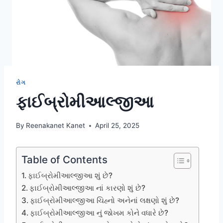
રોગ
ફાઈબ્રોમીઆલ્જીઆ
By
Reenakanet Kanet
April 25, 2025
Table of Contents
ફાઈબ્રોમીઆલ્જીઆ શું છે?
ફાઈબ્રોમીઆલ્જીઆ નાં કારણો શું છે?
ફાઈબ્રોમીઆલ્જીઆ ચિહ્નો અનેનાં લક્ષણો શું છે?
ફાઈબ્રોમીઆલ્જીઆ નું જોખમ કોને વધારે છે?