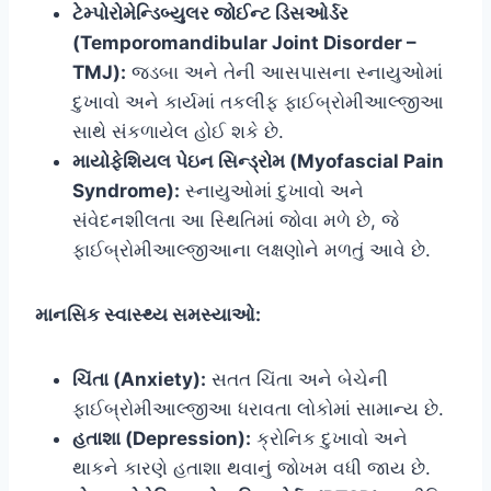
ટેમ્પોરોમેન્ડિબ્યુલર જોઈન્ટ ડિસઓર્ડર
(Temporomandibular Joint Disorder –
TMJ):
જડબા અને તેની આસપાસના સ્નાયુઓમાં
દુખાવો અને કાર્યમાં તકલીફ ફાઈબ્રોમીઆલ્જીઆ
સાથે સંકળાયેલ હોઈ શકે છે.
માયોફેશિયલ પેઇન સિન્ડ્રોમ (Myofascial Pain
Syndrome):
સ્નાયુઓમાં દુખાવો અને
સંવેદનશીલતા આ સ્થિતિમાં જોવા મળે છે, જે
ફાઈબ્રોમીઆલ્જીઆના લક્ષણોને મળતું આવે છે.
માનસિક સ્વાસ્થ્ય સમસ્યાઓ:
ચિંતા (Anxiety):
સતત ચિંતા અને બેચેની
ફાઈબ્રોમીઆલ્જીઆ ધરાવતા લોકોમાં સામાન્ય છે.
હતાશા (Depression):
ક્રોનિક દુખાવો અને
થાકને કારણે હતાશા થવાનું જોખમ વધી જાય છે.