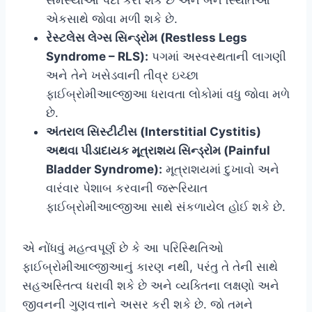
સમસ્યાઓ પેદા કરી શકે છે અને બંને સ્થિતિઓ
એકસાથે જોવા મળી શકે છે.
રેસ્ટલેસ લેગ્સ સિન્ડ્રોમ (Restless Legs
Syndrome – RLS):
પગમાં અસ્વસ્થતાની લાગણી
અને તેને ખસેડવાની તીવ્ર ઇચ્છા
ફાઈબ્રોમીઆલ્જીઆ ધરાવતા લોકોમાં વધુ જોવા મળે
છે.
અંતરાલ સિસ્ટીટીસ (Interstitial Cystitis)
અથવા પીડાદાયક મૂત્રાશય સિન્ડ્રોમ (Painful
Bladder Syndrome):
મૂત્રાશયમાં દુખાવો અને
વારંવાર પેશાબ કરવાની જરૂરિયાત
ફાઈબ્રોમીઆલ્જીઆ સાથે સંકળાયેલ હોઈ શકે છે.
એ નોંધવું મહત્વપૂર્ણ છે કે આ પરિસ્થિતિઓ
ફાઈબ્રોમીઆલ્જીઆનું કારણ નથી, પરંતુ તે તેની સાથે
સહઅસ્તિત્વ ધરાવી શકે છે અને વ્યક્તિના લક્ષણો અને
જીવનની ગુણવત્તાને અસર કરી શકે છે. જો તમને