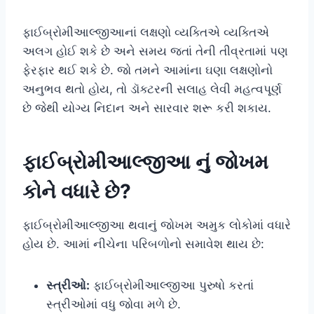
ફાઈબ્રોમીઆલ્જીઆનાં લક્ષણો વ્યક્તિએ વ્યક્તિએ
અલગ હોઈ શકે છે અને સમય જતાં તેની તીવ્રતામાં પણ
ફેરફાર થઈ શકે છે. જો તમને આમાંના ઘણા લક્ષણોનો
અનુભવ થતો હોય, તો ડૉક્ટરની સલાહ લેવી મહત્વપૂર્ણ
છે જેથી યોગ્ય નિદાન અને સારવાર શરૂ કરી શકાય.
ફાઈબ્રોમીઆલ્જીઆ નું જોખમ
કોને વધારે છે?
ફાઈબ્રોમીઆલ્જીઆ થવાનું જોખમ અમુક લોકોમાં વધારે
હોય છે. આમાં નીચેના પરિબળોનો સમાવેશ થાય છે:
સ્ત્રીઓ:
ફાઈબ્રોમીઆલ્જીઆ પુરુષો કરતાં
સ્ત્રીઓમાં વધુ જોવા મળે છે.