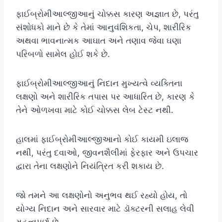
ફાઈબ્રોમીઆલ્જીઆનું ચોક્કસ કારણ અજ્ઞાત છે, પરંતુ
સંશોધકો માને છે કે તેમાં આનુવંશિકતા, ચેપ, શારીરિક
અથવા ભાવનાત્મક આઘાત અને તણાવ જેવા ઘણા
પરિબળો સામેલ હોઈ શકે છે.
ફાઈબ્રોમીઆલ્જીઆનું નિદાન મુખ્યત્વે વ્યક્તિના
લક્ષણો અને શારીરિક તપાસ પર આધારિત છે, કારણ કે
તેને ઓળખવા માટે કોઈ ચોક્કસ લેબ ટેસ્ટ નથી.
હાલમાં ફાઈબ્રોમીઆલ્જીઆનો કોઈ કાયમી ઇલાજ
નથી, પરંતુ દવાઓ, જીવનશૈલીમાં ફેરફાર અને ઉપચાર
દ્વારા તેના લક્ષણોને નિયંત્રિત કરી શકાય છે.
જો તમને આ લક્ષણોનો અનુભવ થઈ રહ્યો હોય, તો
યોગ્ય નિદાન અને સારવાર માટે ડૉક્ટરની સલાહ લેવી