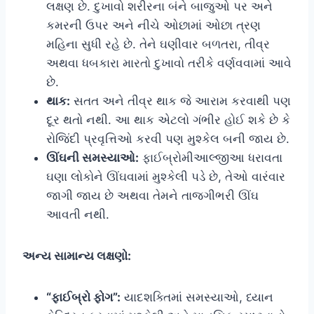
લક્ષણ છે. દુખાવો શરીરના બંને બાજુઓ પર અને
કમરની ઉપર અને નીચે ઓછામાં ઓછા ત્રણ
મહિના સુધી રહે છે. તેને ઘણીવાર બળતરા, તીવ્ર
અથવા ધબકારા મારતો દુખાવો તરીકે વર્ણવવામાં આવે
છે.
થાક:
સતત અને તીવ્ર થાક જે આરામ કરવાથી પણ
દૂર થતો નથી. આ થાક એટલો ગંભીર હોઈ શકે છે કે
રોજિંદી પ્રવૃત્તિઓ કરવી પણ મુશ્કેલ બની જાય છે.
ઊંઘની સમસ્યાઓ:
ફાઈબ્રોમીઆલ્જીઆ ધરાવતા
ઘણા લોકોને ઊંઘવામાં મુશ્કેલી પડે છે, તેઓ વારંવાર
જાગી જાય છે અથવા તેમને તાજગીભરી ઊંઘ
આવતી નથી.
અન્ય સામાન્ય લક્ષણો:
“ફાઈબ્રો ફોગ”:
યાદશક્તિમાં સમસ્યાઓ, ધ્યાન