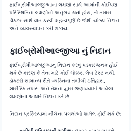
ફાઈબ્રોમીઆલ્જીઆના લક્ષણો સાથે આમાંની કોઈપણ
પરિસ્થિતિના લક્ષણોનો અનુભવ થતો હોય, તો તમારા
ડૉક્ટર સાથે વાત કરવી મહત્વપૂર્ણ છે જેથી યોગ્ય નિદાન
અને વ્યવસ્થાપન કરી શકાય.
ફાઈબ્રોમીઆલ્જીઆ નું નિદાન
ફાઈબ્રોમીઆલ્જીઆનું નિદાન કરવું પડકારજનક હોઈ
શકે છે કારણ કે તેના માટે કોઈ ચોક્કસ લેબ ટેસ્ટ નથી.
ડૉક્ટરો સામાન્ય રીતે વ્યક્તિના તબીબી ઇતિહાસ,
શારીરિક તપાસ અને તેમના દ્વારા જણાવવામાં આવેલા
લક્ષણોના આધારે નિદાન કરે છે.
નિદાન પ્રક્રિયામાં નીચેના પગલાંઓ શામેલ હોઈ શકે છે: