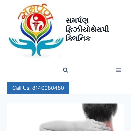
Skip
to
સમર્પણ
content
ફિઝીયોથેરાપી
ક્લિનિક
Call Us: 8140980480