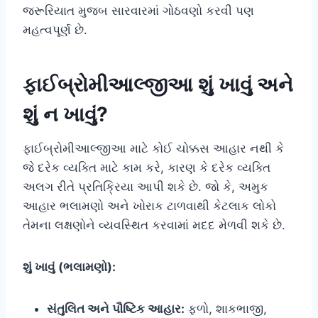
જરૂરિયાત મુજબ સારવારમાં ગોઠવણો કરવી પણ
મહત્વપૂર્ણ છે.
ફાઈબ્રોમીઆલ્જીઆ શું ખાવું અને
શું ન ખાવું?
ફાઈબ્રોમીઆલ્જીઆ માટે કોઈ ચોક્કસ આહાર નથી કે
જે દરેક વ્યક્તિ માટે કામ કરે, કારણ કે દરેક વ્યક્તિ
અલગ રીતે પ્રતિક્રિયા આપી શકે છે. જો કે, અમુક
આહાર ભલામણો અને ખોરાક ટાળવાથી કેટલાક લોકો
તેમના લક્ષણોને વ્યવસ્થિત કરવામાં મદદ મેળવી શકે છે.
શું ખાવું (ભલામણો):
સંતુલિત અને પૌષ્ટિક આહાર:
ફળો, શાકભાજી,