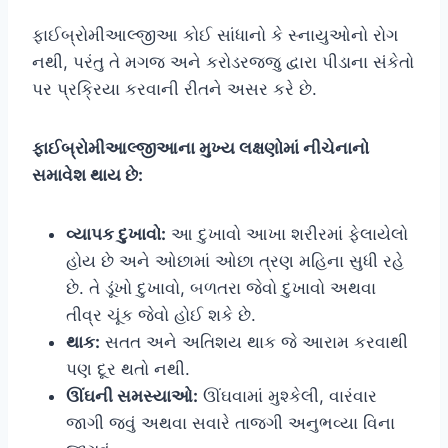
ફાઈબ્રોમીઆલ્જીઆ કોઈ સાંધાનો કે સ્નાયુઓનો રોગ
નથી, પરંતુ તે મગજ અને કરોડરજ્જુ દ્વારા પીડાના સંકેતો
પર પ્રક્રિયા કરવાની રીતને અસર કરે છે.
ફાઈબ્રોમીઆલ્જીઆના મુખ્ય લક્ષણોમાં નીચેનાનો
સમાવેશ થાય છે:
વ્યાપક દુખાવો:
આ દુખાવો આખા શરીરમાં ફેલાયેલો
હોય છે અને ઓછામાં ઓછા ત્રણ મહિના સુધી રહે
છે. તે ડૂંખો દુખાવો, બળતરા જેવો દુખાવો અથવા
તીવ્ર ચૂંક જેવો હોઈ શકે છે.
થાક:
સતત અને અતિશય થાક જે આરામ કરવાથી
પણ દૂર થતો નથી.
ઊંઘની સમસ્યાઓ:
ઊંઘવામાં મુશ્કેલી, વારંવાર
જાગી જવું અથવા સવારે તાજગી અનુભવ્યા વિના