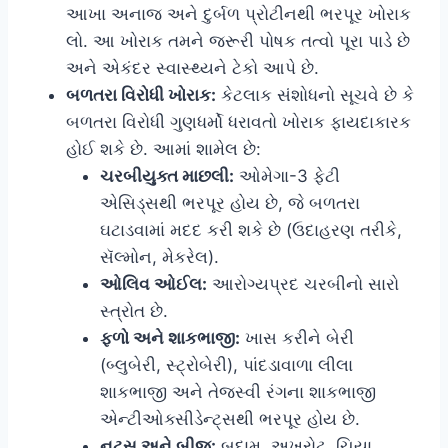
આખા અનાજ અને દુર્બળ પ્રોટીનથી ભરપૂર ખોરાક
લો. આ ખોરાક તમને જરૂરી પોષક તત્વો પૂરા પાડે છે
અને એકંદર સ્વાસ્થ્યને ટેકો આપે છે.
બળતરા વિરોધી ખોરાક:
કેટલાક સંશોધનો સૂચવે છે કે
બળતરા વિરોધી ગુણધર્મો ધરાવતો ખોરાક ફાયદાકારક
હોઈ શકે છે. આમાં શામેલ છે:
ચરબીયુક્ત માછલી:
ઓમેગા-3 ફેટી
એસિડ્સથી ભરપૂર હોય છે, જે બળતરા
ઘટાડવામાં મદદ કરી શકે છે (ઉદાહરણ તરીકે,
સૅલ્મોન, મેકરેલ).
ઓલિવ ઓઈલ:
આરોગ્યપ્રદ ચરબીનો સારો
સ્ત્રોત છે.
ફળો અને શાકભાજી:
ખાસ કરીને બેરી
(બ્લુબેરી, સ્ટ્રોબેરી), પાંદડાવાળા લીલા
શાકભાજી અને તેજસ્વી રંગના શાકભાજી
એન્ટીઓક્સીડેન્ટ્સથી ભરપૂર હોય છે.
નટ્સ અને બીજ:
બદામ, અખરોટ, ચિયા