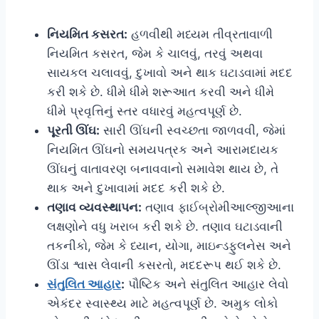
નિયમિત કસરત:
હળવીથી મધ્યમ તીવ્રતાવાળી
નિયમિત કસરત, જેમ કે ચાલવું, તરવું અથવા
સાયકલ ચલાવવું, દુખાવો અને થાક ઘટાડવામાં મદદ
કરી શકે છે. ધીમે ધીમે શરૂઆત કરવી અને ધીમે
ધીમે પ્રવૃત્તિનું સ્તર વધારવું મહત્વપૂર્ણ છે.
પૂરતી ઊંઘ:
સારી ઊંઘની સ્વચ્છતા જાળવવી, જેમાં
નિયમિત ઊંઘનો સમયપત્રક અને આરામદાયક
ઊંઘનું વાતાવરણ બનાવવાનો સમાવેશ થાય છે, તે
થાક અને દુખાવામાં મદદ કરી શકે છે.
તણાવ વ્યવસ્થાપન:
તણાવ ફાઈબ્રોમીઆલ્જીઆના
લક્ષણોને વધુ ખરાબ કરી શકે છે. તણાવ ઘટાડવાની
તકનીકો, જેમ કે ધ્યાન, યોગા, માઇન્ડફુલનેસ અને
ઊંડા શ્વાસ લેવાની કસરતો, મદદરૂપ થઈ શકે છે.
સંતુલિત આહાર
:
પૌષ્ટિક અને સંતુલિત આહાર લેવો
એકંદર સ્વાસ્થ્ય માટે મહત્વપૂર્ણ છે. અમુક લોકો