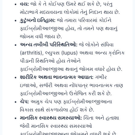
વય:
જો કે તે કોઈપણ ઉંમરે થઈ શકે છે, પરંતુ
મોટાભાગે મધ્યવયના લોકોમાં તેનું નિદાન થાય છે.
કુટુંબનો ઇતિહાસ:
જો તમારા પરિવારમાં કોઈને
ફાઈબ્રોમીઆલ્જીઆ હોય, તો તમને પણ થવાનું
જોખમ વધી જાય છે.
અન્ય તબીબી પરિસ્થિતિઓ:
જે લોકોને સંધિવા
(arthritis), લ્યુપસ (lupus) અથવા અન્ય ક્રોનિક
પીડાની સ્થિતિઓ હોય તેઓને
ફાઈબ્રોમીઆલ્જીઆ થવાનું જોખમ વધારે હોય છે.
શારીરિક અથવા ભાવનાત્મક આઘાત:
ગંભીર
ઇજાઓ, સર્જરી અથવા નોંધપાત્ર ભાવનાત્મક તાણ
ફાઈબ્રોમીઆલ્જીઆને ઉત્તેજિત કરી શકે છે.
ચેપ:
અમુક ચેપ પણ ફાઈબ્રોમીઆલ્જીઆના
વિકાસ સાથે સંકળાયેલા હોઈ શકે છે.
માનસિક સ્વાસ્થ્ય સમસ્યાઓ:
ચિંતા અને હતાશા
જેવી માનસિક સ્વાસ્થ્ય સમસ્યાઓ
ફાઈબ્રોમીઆલ્જીઆના જોખમને વધારી શકે છે.