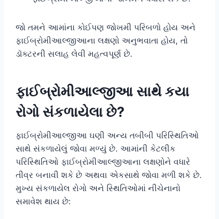
જો તમને આમાંના કોઈપણ જોખમી પરિબળો હોય અને
ફાઈબ્રોમીઆલ્જીઆના લક્ષણો અનુભવાતા હોય, તો
ડૉક્ટરની સલાહ લેવી મહત્વપૂર્ણ છે.
ફાઈબ્રોમીઆલ્જીઆ સાથે કયા
રોગો સંકળાયેલા છે?
ફાઈબ્રોમીઆલ્જીઆ ઘણી અન્ય તબીબી પરિસ્થિતિઓ
સાથે સંકળાયેલું જોવા મળ્યું છે. આમાંની કેટલીક
પરિસ્થિતિઓ ફાઈબ્રોમીઆલ્જીઆના લક્ષણોને વધારે
તીવ્ર બનાવી શકે છે અથવા એકસાથે જોવા મળી શકે છે.
મુખ્ય સંકળાયેલ રોગો અને સ્થિતિઓમાં નીચેનાનો
સમાવેશ થાય છે: