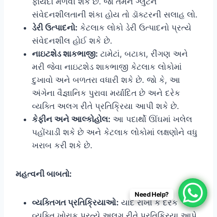
ફાયદો મેળવી શકે છે. જો તમને ગ્લુટેન
સંવેદનશીલતાની શંકા હોય તો ડૉક્ટરની સલાહ લો.
ડેરી ઉત્પાદનો:
કેટલાક લોકો ડેરી ઉત્પાદનો પ્રત્યે
સંવેદનશીલ હોઈ શકે છે.
નાઇટશેડ શાકભાજી:
ટામેટાં, બટાકા, રીંગણ અને
મરી જેવા નાઇટશેડ શાકભાજી કેટલાક લોકોમાં
દુખાવો અને બળતરા વધારી શકે છે. જો કે, આ
અંગેના વૈજ્ઞાનિક પુરાવા મર્યાદિત છે અને દરેક
વ્યક્તિ અલગ રીતે પ્રતિક્રિયા આપી શકે છે.
કેફીન અને આલ્કોહોલ:
આ પદાર્થો ઊંઘમાં ખલેલ
પહોંચાડી શકે છે અને કેટલાક લોકોમાં લક્ષણોને વધુ
ખરાબ કરી શકે છે.
મહત્વની બાબતો:
Need Help?
વ્યક્તિગત પ્રતિક્રિયાઓ:
યાદ રાખો કે દરેક
વ્યક્તિ ખોરાક પ્રત્યે અલગ રીતે પ્રતિક્રિયા આપે