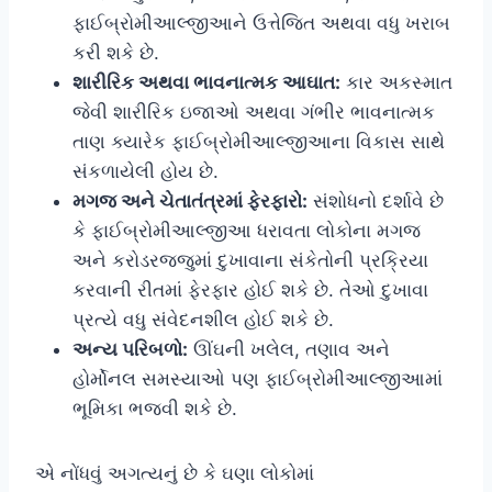
ફાઈબ્રોમીઆલ્જીઆને ઉત્તેજિત અથવા વધુ ખરાબ
કરી શકે છે.
શારીરિક અથવા ભાવનાત્મક આઘાત:
કાર અકસ્માત
જેવી શારીરિક ઇજાઓ અથવા ગંભીર ભાવનાત્મક
તાણ ક્યારેક ફાઈબ્રોમીઆલ્જીઆના વિકાસ સાથે
સંકળાયેલી હોય છે.
મગજ અને ચેતાતંત્રમાં ફેરફારો:
સંશોધનો દર્શાવે છે
કે ફાઈબ્રોમીઆલ્જીઆ ધરાવતા લોકોના મગજ
અને કરોડરજ્જુમાં દુખાવાના સંકેતોની પ્રક્રિયા
કરવાની રીતમાં ફેરફાર હોઈ શકે છે. તેઓ દુખાવા
પ્રત્યે વધુ સંવેદનશીલ હોઈ શકે છે.
અન્ય પરિબળો:
ઊંઘની ખલેલ, તણાવ અને
હોર્મોનલ સમસ્યાઓ પણ ફાઈબ્રોમીઆલ્જીઆમાં
ભૂમિકા ભજવી શકે છે.
એ નોંધવું અગત્યનું છે કે ઘણા લોકોમાં