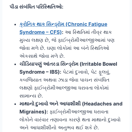
પીડા સંબંધિત પરિસ્થિતિઓ:
ક્રોનિક થાક સિન્ડ્રોમ (Chronic Fatigue
Syndrome – CFS)
:
આ સ્થિતિમાં તીવ્ર થાક
મુખ્ય લક્ષણ છે, જે ફાઈબ્રોમીઆલ્જીઆમાં પણ
જોવા મળે છે. ઘણા લોકોમાં આ બંને સ્થિતિઓ
એકસાથે જોવા મળે છે.
ચીડિયાપણું આંતરડા સિન્ડ્રોમ (Irritable Bowel
Syndrome – IBS):
પેટમાં દુખાવો, પેટ ફૂલવું,
કબજિયાત અથવા ઝાડા જેવા પાચન સંબંધિત
લક્ષણો ફાઈબ્રોમીઆલ્જીઆ ધરાવતા લોકોમાં
સામાન્ય છે.
માથાનો દુખાવો અને આધાશીશી (Headaches and
Migraines):
ફાઈબ્રોમીઆલ્જીઆ ધરાવતા
લોકોને વારંવાર તણાવના કારણે થતા માથાનો દુખાવો
અને આધાશીશીનો અનુભવ થઈ શકે છે.