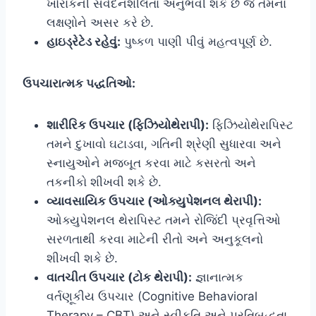
ખોરાકની સંવેદનશીલતા અનુભવી શકે છે જે તેમના
લક્ષણોને અસર કરે છે.
હાઇડ્રેટેડ રહેવું:
પુષ્કળ પાણી પીવું મહત્વપૂર્ણ છે.
ઉપચારાત્મક પદ્ધતિઓ:
શારીરિક ઉપચાર (ફિઝિયોથેરાપી):
ફિઝિયોથેરાપિસ્ટ
તમને દુખાવો ઘટાડવા, ગતિની શ્રેણી સુધારવા અને
સ્નાયુઓને મજબૂત કરવા માટે કસરતો અને
તકનીકો શીખવી શકે છે.
વ્યાવસાયિક ઉપચાર (ઓક્યુપેશનલ થેરાપી):
ઓક્યુપેશનલ થેરાપિસ્ટ તમને રોજિંદી પ્રવૃત્તિઓ
સરળતાથી કરવા માટેની રીતો અને અનુકૂલનો
શીખવી શકે છે.
વાતચીત ઉપચાર (ટોક થેરાપી):
જ્ઞાનાત્મક
વર્તણૂકીય ઉપચાર (Cognitive Behavioral
Therapy – CBT) અને સ્વીકૃતિ અને પ્રતિબદ્ધતા