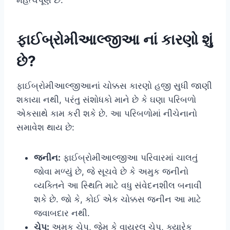
મહત્વપૂર્ણ છે.
ફાઈબ્રોમીઆલ્જીઆ નાં કારણો શું
છે?
ફાઈબ્રોમીઆલ્જીઆનાં ચોક્કસ કારણો હજી સુધી જાણી
શકાયા નથી, પરંતુ સંશોધકો માને છે કે ઘણા પરિબળો
એકસાથે કામ કરી શકે છે. આ પરિબળોમાં નીચેનાનો
સમાવેશ થાય છે:
જનીન:
ફાઈબ્રોમીઆલ્જીઆ પરિવારમાં ચાલતું
જોવા મળ્યું છે, જે સૂચવે છે કે અમુક જનીનો
વ્યક્તિને આ સ્થિતિ માટે વધુ સંવેદનશીલ બનાવી
શકે છે. જો કે, કોઈ એક ચોક્કસ જનીન આ માટે
જવાબદાર નથી.
ચેપ:
અમુક ચેપ, જેમ કે વાયરલ ચેપ, ક્યારેક