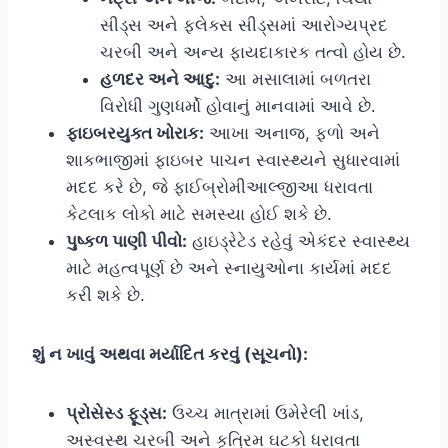
સીડ્સ અને ફ્લેક્સ સીડ્સમાં આરોગ્યપ્રદ
ચરબી અને અન્ય ફાયદાકારક તત્વો હોય છે.
હળદર અને આદુ:
આ મસાલામાં બળતરા
વિરોધી ગુણધર્મો હોવાનું માનવામાં આવે છે.
ફાઇબરયુક્ત ખોરાક:
આખા અનાજ, ફળો અને
શાકભાજીમાં ફાઇબર પાચન સ્વાસ્થ્યને સુધારવામાં
મદદ કરે છે, જે ફાઈબ્રોમીઆલ્જીઆ ધરાવતા
કેટલાક લોકો માટે સમસ્યા હોઈ શકે છે.
પુષ્કળ પાણી પીવો:
હાઇડ્રેટેડ રહેવું એકંદર સ્વાસ્થ્ય
માટે મહત્વપૂર્ણ છે અને સ્નાયુઓના કાર્યમાં મદદ
કરી શકે છે.
શું ન ખાવું અથવા મર્યાદિત કરવું (સૂચનો):
પ્રોસેસ્ડ ફૂડ્સ:
ઉચ્ચ માત્રામાં ઉમેરેલી ખાંડ,
અસ્વસ્થ ચરબી અને કૃત્રિમ ઘટકો ધરાવતા