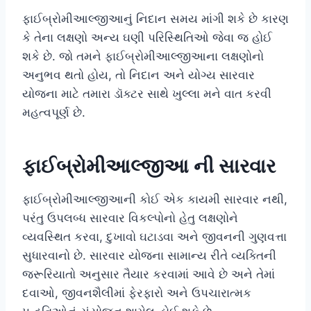
ફાઈબ્રોમીઆલ્જીઆનું નિદાન સમય માંગી શકે છે કારણ
કે તેના લક્ષણો અન્ય ઘણી પરિસ્થિતિઓ જેવા જ હોઈ
શકે છે. જો તમને ફાઈબ્રોમીઆલ્જીઆના લક્ષણોનો
અનુભવ થતો હોય, તો નિદાન અને યોગ્ય સારવાર
યોજના માટે તમારા ડૉક્ટર સાથે ખુલ્લા મને વાત કરવી
મહત્વપૂર્ણ છે.
ફાઈબ્રોમીઆલ્જીઆ ની સારવાર
ફાઈબ્રોમીઆલ્જીઆની કોઈ એક કાયમી સારવાર નથી,
પરંતુ ઉપલબ્ધ સારવાર વિકલ્પોનો હેતુ લક્ષણોને
વ્યવસ્થિત કરવા, દુખાવો ઘટાડવા અને જીવનની ગુણવત્તા
સુધારવાનો છે. સારવાર યોજના સામાન્ય રીતે વ્યક્તિની
જરૂરિયાતો અનુસાર તૈયાર કરવામાં આવે છે અને તેમાં
દવાઓ, જીવનશૈલીમાં ફેરફારો અને ઉપચારાત્મક