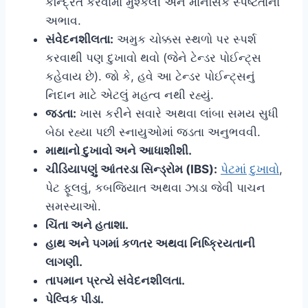
કેન્દ્રિત કરવામાં મુશ્કેલી અને માનસિક સ્પષ્ટતાનો
અભાવ.
સંવેદનશીલતા:
અમુક ચોક્કસ સ્થળો પર સ્પર્શ
કરવાથી પણ દુખાવો થવો (જેને ટેન્ડર પોઈન્ટ્સ
કહેવાય છે). જો કે, હવે આ ટેન્ડર પોઈન્ટ્સનું
નિદાન માટે એટલું મહત્વ નથી રહ્યું.
જડતા:
ખાસ કરીને સવારે અથવા લાંબા સમય સુધી
બેઠા રહ્યા પછી સ્નાયુઓમાં જડતા અનુભવવી.
માથાનો દુખાવો અને આધાશીશી.
ચીડિયાપણું આંતરડા સિન્ડ્રોમ (IBS):
પેટમાં દુખાવો
,
પેટ ફૂલવું, કબજિયાત અથવા ઝાડા જેવી પાચન
સમસ્યાઓ.
ચિંતા અને હતાશા.
હાથ અને પગમાં કળતર અથવા નિષ્ક્રિયતાની
લાગણી.
તાપમાન પ્રત્યે સંવેદનશીલતા.
પેલ્વિક પીડા.