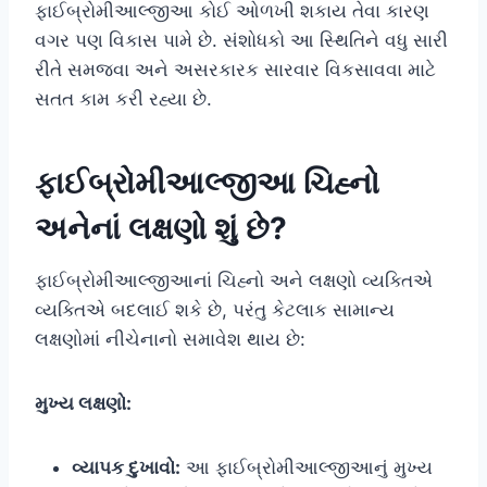
ફાઈબ્રોમીઆલ્જીઆ કોઈ ઓળખી શકાય તેવા કારણ
વગર પણ વિકાસ પામે છે. સંશોધકો આ સ્થિતિને વધુ સારી
રીતે સમજવા અને અસરકારક સારવાર વિકસાવવા માટે
સતત કામ કરી રહ્યા છે.
ફાઈબ્રોમીઆલ્જીઆ ચિહ્નો
અનેનાં લક્ષણો શું છે?
ફાઈબ્રોમીઆલ્જીઆનાં ચિહ્નો અને લક્ષણો વ્યક્તિએ
વ્યક્તિએ બદલાઈ શકે છે, પરંતુ કેટલાક સામાન્ય
લક્ષણોમાં નીચેનાનો સમાવેશ થાય છે:
મુખ્ય લક્ષણો:
વ્યાપક દુખાવો:
આ ફાઈબ્રોમીઆલ્જીઆનું મુખ્ય