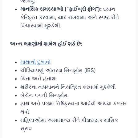
જાગવું.
માનસિક સમસ્યાઓ (“ફાઈબ્રો ફોગ”):
ધ્યાન
કેન્દ્રિત કરવામાં, યાદ રાખવામાં અને સ્પષ્ટ રીતે
વિચારવામાં મુશ્કેલી.
અન્ય લક્ષણોમાં શામેલ હોઈ શકે છે:
માથાનો દુખાવો
ચીડિયાપણું આંતરડા સિન્ડ્રોમ (IBS)
ચિંતા અને હતાશા
શરીરના તાપમાનને નિયંત્રિત કરવામાં મુશ્કેલી
બેચેન પગની સિન્ડ્રોમ
હાથ અને પગમાં નિષ્ક્રિયતા આવેવી અથવા કળતર
થવો
મહિલાઓમાં અસામાન્ય રીતે પીડાદાયક માસિક
સ્રાવ