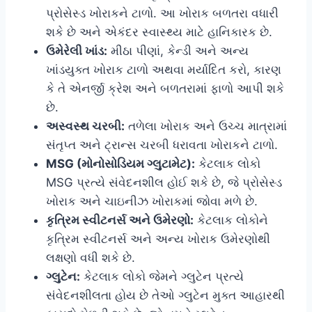
પ્રોસેસ્ડ ખોરાકને ટાળો. આ ખોરાક બળતરા વધારી
શકે છે અને એકંદર સ્વાસ્થ્ય માટે હાનિકારક છે.
ઉમેરેલી ખાંડ:
મીઠા પીણાં, કેન્ડી અને અન્ય
ખાંડયુક્ત ખોરાક ટાળો અથવા મર્યાદિત કરો, કારણ
કે તે એનર્જી ક્રેશ અને બળતરામાં ફાળો આપી શકે
છે.
અસ્વસ્થ ચરબી:
તળેલા ખોરાક અને ઉચ્ચ માત્રામાં
સંતૃપ્ત અને ટ્રાન્સ ચરબી ધરાવતા ખોરાકને ટાળો.
MSG (મોનોસોડિયમ ગ્લુટામેટ):
કેટલાક લોકો
MSG પ્રત્યે સંવેદનશીલ હોઈ શકે છે, જે પ્રોસેસ્ડ
ખોરાક અને ચાઇનીઝ ખોરાકમાં જોવા મળે છે.
કૃત્રિમ સ્વીટનર્સ અને ઉમેરણો:
કેટલાક લોકોને
કૃત્રિમ સ્વીટનર્સ અને અન્ય ખોરાક ઉમેરણોથી
લક્ષણો વધી શકે છે.
ગ્લુટેન:
કેટલાક લોકો જેમને ગ્લુટેન પ્રત્યે
સંવેદનશીલતા હોય છે તેઓ ગ્લુટેન મુક્ત આહારથી