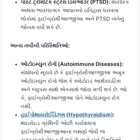
પોસ્ટ ટ્રોમેટિક સ્ટ્રેસ ડિસઓર્ડર (PTSD):
શારીરિક
અથવા ભાવનાત્મક આઘાતનો ઇતિહાસ ધરાવતા
લોકોમાં ફાઈબ્રોમીઆલ્જીઆ અને PTSD બંનેનું
જોખમ વધી શકે છે.
અન્ય તબીબી પરિસ્થિતિઓ:
ઓટોઇમ્યુન રોગો (Autoimmune Diseases):
સંશોધનો સૂચવે છે કે ફાઈબ્રોમીઆલ્જીઆ અમુક
ઓટોઇમ્યુન રોગો જેમ કે રુમેટોઇડ આર્થરાઇટિસ
અને લ્યુપસ સાથે એકસાથે જોવા મળી શકે છે. જો
કે, ફાઈબ્રોમીઆલ્જીઆ પોતે ઓટોઇમ્યુન રોગ
નથી.
હાઈપોથાયરોઈડિઝમ (Hypothyroidism)
:
થાઇરોઇડ ગ્રંથિની ઓછી કાર્યક્ષમતા
ફાઈબ્રોમીઆલ્જીઆના લક્ષણો જેવી જ