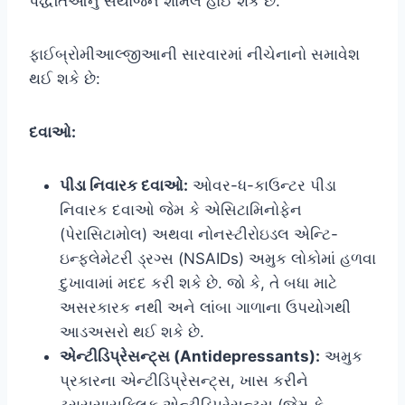
પદ્ધતિઓનું સંયોજન શામેલ હોઈ શકે છે.
ફાઈબ્રોમીઆલ્જીઆની સારવારમાં નીચેનાનો સમાવેશ
થઈ શકે છે:
દવાઓ:
પીડા નિવારક દવાઓ:
ઓવર-ધ-કાઉન્ટર પીડા
નિવારક દવાઓ જેમ કે એસિટામિનોફેન
(પેરાસિટામોલ) અથવા નોનસ્ટીરોઇડલ એન્ટિ-
ઇન્ફ્લેમેટરી ડ્રગ્સ (NSAIDs) અમુક લોકોમાં હળવા
દુખાવામાં મદદ કરી શકે છે. જો કે, તે બધા માટે
અસરકારક નથી અને લાંબા ગાળાના ઉપયોગથી
આડઅસરો થઈ શકે છે.
એન્ટીડિપ્રેસન્ટ્સ (Antidepressants):
અમુક
પ્રકારના એન્ટીડિપ્રેસન્ટ્સ, ખાસ કરીને