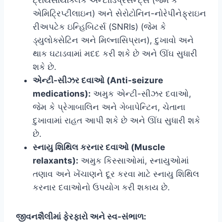
ટ્રાયસાયક્લિક એન્ટીડિપ્રેસન્ટ્સ (જેમ કે
એમિટ્રિપ્ટીલાઇન) અને સેરોટોનિન-નોરેપીનેફ્રાઇન
રીઅપટેક ઇન્હિબિટર્સ (SNRIs) (જેમ કે
ડ્યુલોક્સેટિન અને મિલ્નાસિપ્રાન), દુખાવો અને
થાક ઘટાડવામાં મદદ કરી શકે છે અને ઊંઘ સુધારી
શકે છે.
એન્ટી-સીઝર દવાઓ (Anti-seizure
medications):
અમુક એન્ટી-સીઝર દવાઓ,
જેમ કે પ્રેગાબાલિન અને ગેબાપેન્ટિન, ચેતાના
દુખાવામાં રાહત આપી શકે છે અને ઊંઘ સુધારી શકે
છે.
સ્નાયુ શિથિલ કરનાર દવાઓ (Muscle
relaxants):
અમુક કિસ્સાઓમાં, સ્નાયુઓમાં
તણાવ અને ખેંચાણને દૂર કરવા માટે સ્નાયુ શિથિલ
કરનાર દવાઓનો ઉપયોગ કરી શકાય છે.
જીવનશૈલીમાં ફેરફારો અને સ્વ-સંભાળ: