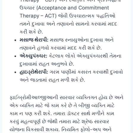
ઉપચાર (Acceptance and Commitment
Therapy – ACT) જેવી ઉપચારાત્મક પદ્ધતિઓ
તમને દુખાવા અને તણાવનો સામનો કરવામાં મદદ
કરી શકે છે.
મસાજ થેરાપી:
મસાજ સ્નાયુઓના દુખાવા અને
તણાવને હળવો કરવામાં મદદ કરી શકે છે.
એક્યુપંક્ચર:
કેટલાક લોકો એક્યુપંક્ચરથી તેમના
દુખાવામાં રાહત અનુભવે છે.
હાઇડ્રોથેરાપી:
ગરમ પાણીમાં કસરત કરવાથી દુખાવો
અને જડતામાં રાહત મળી શકે છે.
ફાઈબ્રોમીઆલ્જીઆની સારવાર વ્યક્તિગત હોય છે અને
એક વ્યક્તિ માટે જે કામ કરે છે તે બીજી વ્યક્તિ માટે
કામ ન પણ કરી શકે. તમારા ડૉક્ટર સાથે મળીને કામ
કરવું મહત્વપૂર્ણ છે જેથી તમારા માટે શ્રેષ્ઠ સારવાર
યોજના વિકસાવી શકાય. નિયમિત ફોલો-અપ અને