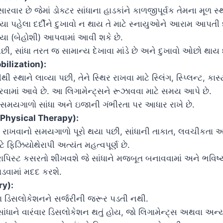
રવાર છે જેમાં ડોક્ટર સાંધાના હાડકાંને કાળજીપૂર્વક તેમના મૂળ સ્થ
િયા પહેલા દર્દીને દુખાવો ન થાય તે માટે સ્નાયુઓને આરામ આપ
યા (બેહોશી) આપવામાં આવી શકે છે.
છી, સાંધા તરત જ સામાન્ય દેખાવા માંડે છે અને દુખાવો ઓછો થાય 
bilization):
ીથી સ્થાને લાવ્યા પછી, તેને સ્થિર રાખવા માટે સ્લિંગ, સ્પ્લિન્ટ, ક
ામાં આવે છે. આ લિગામેન્ટ્સને રૂઝાવવા માટે સમય આપે છે.
 સમયગાળો સાંધા અને ઇજાની ગંભીરતા પર આધાર રાખે છે.
 (Physical Therapy):
િર રાખવાનો સમયગાળો પૂરો થયા પછી, સાંધાની તાકાત, લવચીકતા 
ે ફિઝિયોથેરાપી અત્યંત મહત્વપૂર્ણ છે.
ાપિસ્ટ કસરતો શીખવશે જે સાંધાને મજબૂત બનાવવામાં અને ભવિષ્ય
ડવામાં મદદ કરશે.
ry):
ા ડિસલોકેશનને સર્જરીની જરૂર પડતી નથી.
સાંધાને વારંવાર ડિસલોકેશન થતું હોય, જો લિગામેન્ટ્સ અથવા અન