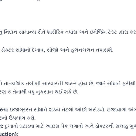
ં નિદાન સામાન્ય રીતે શારીરિક તપાસ અને ઇમેજિંગ ટેસ્ટ દ્વારા કર
ડોક્ટર સાંધાનો દેખાવ, સોજો અને હલનચલન તપાસશે.
ે તાત્કાલિક તબીબી સારવારની જરૂર હોય છે. જાતે સાંધાને ફરીથી
રણ કે તેનાથી વધુ નુકસાન થઈ શકે છે.
િરતા:
ઇજાગ્રસ્ત સાંધાને શક્ય તેટલો ઓછો ખસેડવો. ઇજાવાળા અંગ
િન્ટનો ઉપયોગ કરો.
ણ:
દુખાવો ઘટાડવા માટે આઇસ પેક લગાવો અને ડોક્ટરની સલાહ મ
uction):