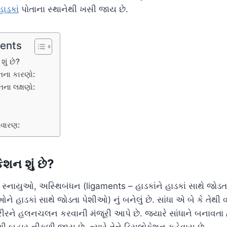
હાડકાં
પોતાના સ્થાનેથી ખસી જાય છે.
tents
શું છે?
નના કારણો:
નના લક્ષણો:
નિવારણ:
કેશન શું છે?
 સ્નાયુઓ, અસ્થિબંધન (ligaments – હાડકાંને હાડકાં સાથે જોડ
ે હાડકાં સાથે જોડતા પેશીઓ) નું બનેલું છે. સાંધા એ બે કે તેથી વધ
 શરીરને હલનચલન કરવાની મંજૂરી આપે છે. જ્યારે સાંધાને બનાવતા 