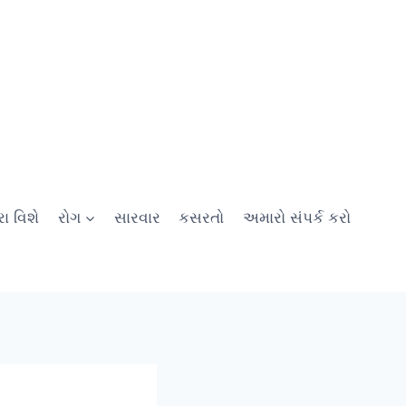
ા વિશે
રોગ
સારવાર
કસરતો
અમારો સંપર્ક કરો