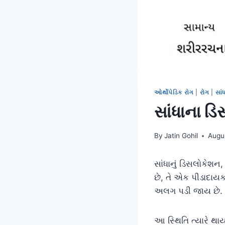
ઓર્થોપેડિક રોગ
|
રોગ
|
સાં
સાંધાના ડ
By
Jatin Gohil
Augu
સાંધાનું ડિસલોકેશન,
છે, તે એક પીડાદાયક 
અલગ પડી જાય છે.
આ સ્થિતિ ત્યારે થા