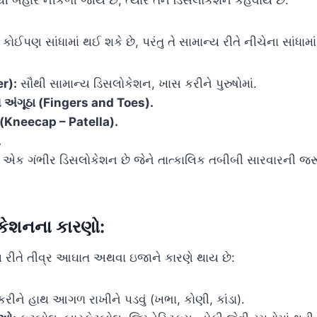
ી બહાર નીકળી જાય છે, ત્યારે તેને ડિસલોકેશન કહેવાય છે.
ઈપણ સાંધામાં થઈ શકે છે, પરંતુ તે સામાન્ય રીતે નીચેના સાંધામાં
r):
સૌથી સામાન્ય ડિસલોકેશન, ખાસ કરીને પુરુષોમાં.
ંગૂઠા (Fingers and Toes).
ી (Kneecap – Patella).
.
ક ગંભીર ડિસલોકેશન છે જેને તાત્કાલિક તબીબી સારવારની જરૂર
ોકેશનના કારણો:
 રીતે તીવ્ર આઘાત અથવા ઇજાને કારણે થાય છે:
રીને હાથ આગળ રાખીને પડવું (ખભા, કોણી, કાંડા).