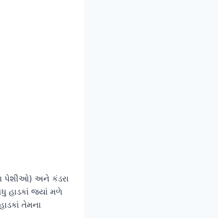
તા પેશીઓ) અને કંડરા
ુ હાડકાં જ્યાં મળે
હાડકાં તેમના