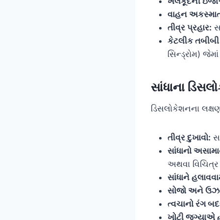
ખેલકૂદની ઇજ
વાહન અકસ્મા
તીવ્ર પ્રહાર:
સા
કેટલીક તબીબી
સિન્ડ્રોમ) જેમ
સાંધાના ડિસલો
ડિસલોકેશનના લક્ષણો
તીવ્ર દુખાવો:
સા
સાંધાનો અસામા
અથવા વિચિત્ર 
સાંધાને હલાવવા
સોજો અને ઉઝર
ત્વચાનો રંગ બદ
ખોટી જગ્યાએ હ