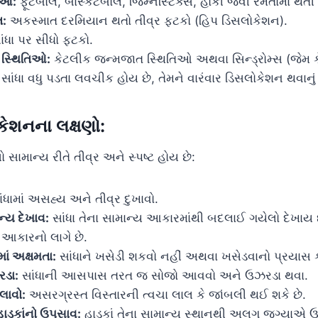
ાઓ:
ફૂટબોલ, બાસ્કેટબોલ, જિમ્નેસ્ટિક્સ, હોકી જેવી રમતોમાં થ
ત:
અકસ્માત દરમિયાન થતો તીવ્ર ફટકો (હિપ ડિસલોકેશન).
ંધા પર સીધો ફટકો.
 સ્થિતિઓ:
કેટલીક જન્મજાત સ્થિતિઓ અથવા સિન્ડ્રોમ્સ (જેમ 
ાં સાંધા વધુ પડતા લવચીક હોય છે, તેમને વારંવાર ડિસલોકેશન થવાનુ
કેશનના લક્ષણો:
 સામાન્ય રીતે તીવ્ર અને સ્પષ્ટ હોય છે:
ંધામાં અસહ્ય અને તીવ્ર દુખાવો.
ન્ય દેખાવ:
સાંધા તેના સામાન્ય આકારમાંથી બદલાઈ ગયેલો દેખાય 
આકારનો લાગે છે.
માં અક્ષમતા:
સાંધાને ખસેડી શકવો નહીં અથવા ખસેડવાનો પ્રયાસ ક
ડા:
સાંધાની આસપાસ તરત જ સોજો આવવો અને ઉઝરડા થવા.
લાવો:
અસરગ્રસ્ત વિસ્તારની ત્વચા લાલ કે જાંબલી થઈ શકે છે.
ાડકાંનો ઉપસાવ:
હાડકાં તેના સામાન્ય સ્થાનથી અલગ જગ્યાએ ઉપ