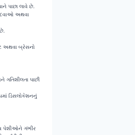
ાને પાછા લાવે છે.
તી દવાઓ અથવા
છે.
ાસ્ટ અથવા બ્રેસનો
અને ગતિશીલતા પાછી
માં ડિસલોકેશનનું
્ય પેશીઓને ગંભીર