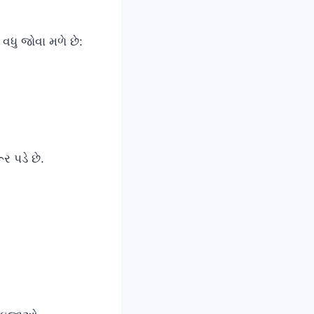
 વધુ જોવા મળે છે:
 પડે છે.