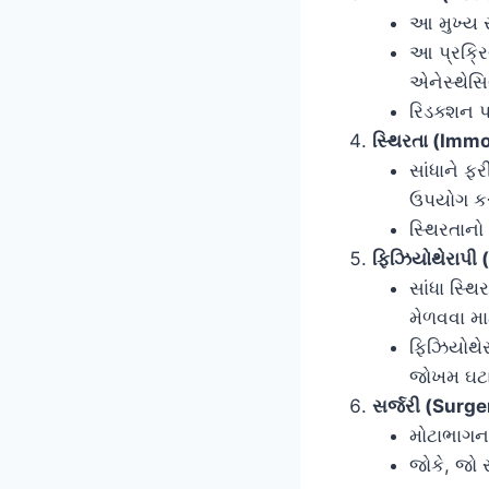
આ મુખ્ય સા
આ પ્રક્ર
એનેસ્થેસિ
રિડક્શન પ
સ્થિરતા (Immo
સાંધાને ફર
ઉપયોગ કરવ
સ્થિરતાનો
ફિઝિયોથેરાપી
સાંધા સ્થ
મેળવવા માટ
ફિઝિયોથેર
જોખમ ઘટા
સર્જરી (Surge
મોટાભાગન
જોકે, જો 