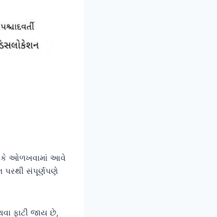
કે ઓળખવામાં આવે
ન પરથી સંપૂર્ણપણે
થવા ફાટી જાય છે,