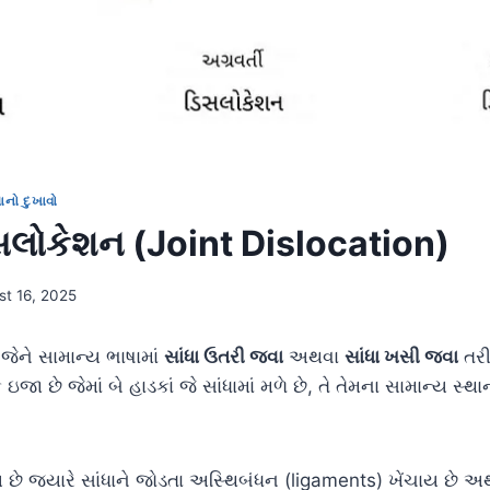
ધાનો દુખાવો
િસલોકેશન (Joint Dislocation)
st 16, 2025
 જેને સામાન્ય ભાષામાં
સાંધા ઉતરી જવા
અથવા
સાંધા ખસી જવા
તરી
ઇજા છે જેમાં બે હાડકાં જે સાંધામાં મળે છે, તે તેમના સામાન્ય સ્થા
ય છે જ્યારે સાંધાને જોડતા અસ્થિબંધન (ligaments) ખેંચાય છે અ