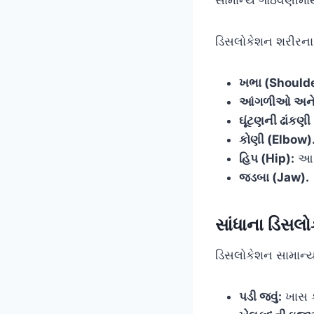
સામાન્ય ગોઠવણીમાંથ
ડિસલોકેશન શરીરના કો
ખભા (Shoulde
આંગળીઓ અને અ
ઘૂંટણની ઢાંકણ
કોણી (Elbow)
હિપ (Hip):
આ એ
જડબા (Jaw).
સાંધાના ડિસલ
ડિસલોકેશન સામાન્ય
પડી જવું:
ખાસ ક