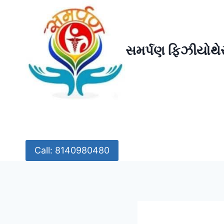
Skip
to
content
સમર્પણ ફિઝીયોથેર
Call: 8140980480