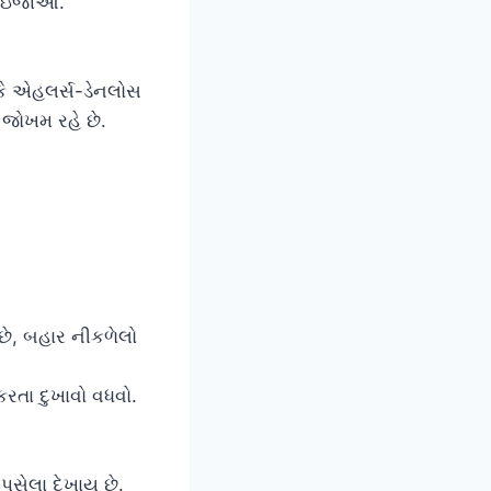
તી ઇજાઓ.
કે એહલર્સ-ડેનલોસ
ં જોખમ રહે છે.
છે, બહાર નીકળેલો
રતા દુખાવો વધવો.
સેલા દેખાય છે.