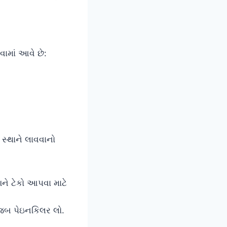
વામાં આવે છે:
 સ્થાને લાવવાનો
ને ટેકો આપવા માટે
ુજબ પેઇનકિલર લો.