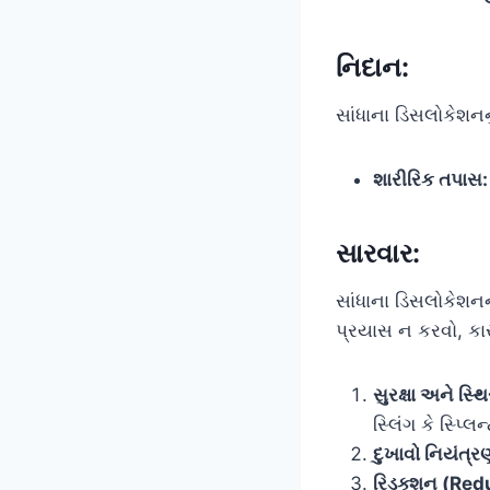
નિદાન:
સાંધાના ડિસલોકેશનનુ
શારીરિક તપાસ:
સારવાર:
સાંધાના ડિસલોકેશનન
પ્રયાસ ન કરવો, કા
સુરક્ષા અને સ્થ
સ્લિંગ કે સ્પ્લ
દુખાવો નિયંત્ર
રિડક્શન (Red