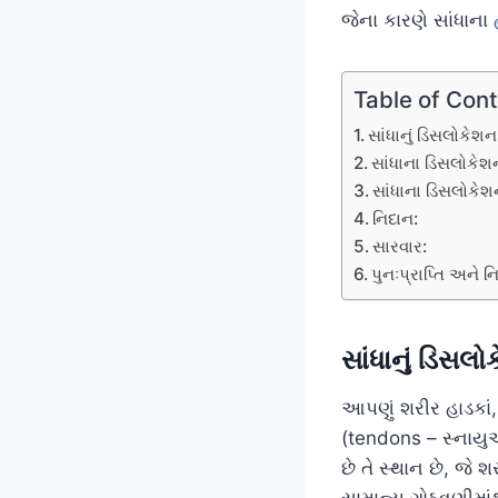
જેના કારણે સાંધાના
Table of Con
સાંધાનું ડિસલોકેશન 
સાંધાના ડિસલોકેશ
સાંધાના ડિસલોકેશ
નિદાન:
સારવાર:
પુનઃપ્રાપ્તિ અને 
સાંધાનું ડિસલો
આપણું શરીર હાડકાં,
(tendons – સ્નાયુઓન
છે તે સ્થાન છે, જે