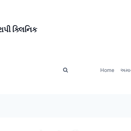
ાપી ક્લિનિક
Home
અમાર