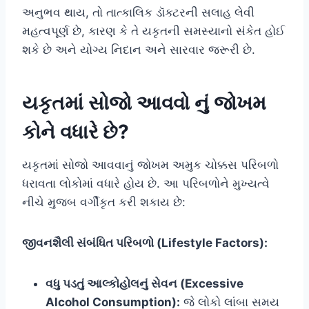
અનુભવ થાય, તો તાત્કાલિક ડૉક્ટરની સલાહ લેવી
મહત્વપૂર્ણ છે, કારણ કે તે યકૃતની સમસ્યાનો સંકેત હોઈ
શકે છે અને યોગ્ય નિદાન અને સારવાર જરૂરી છે.
યકૃતમાં સોજો આવવો નું જોખમ
કોને વધારે છે?
યકૃતમાં સોજો આવવાનું જોખમ અમુક ચોક્કસ પરિબળો
ધરાવતા લોકોમાં વધારે હોય છે. આ પરિબળોને મુખ્યત્વે
નીચે મુજબ વર્ગીકૃત કરી શકાય છે:
જીવનશૈલી સંબંધિત પરિબળો (Lifestyle Factors):
વધુ પડતું આલ્કોહોલનું સેવન (Excessive
Alcohol Consumption):
જે લોકો લાંબા સમય