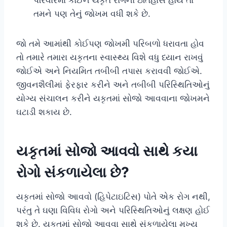
તમને પણ તેનું જોખમ વધી શકે છે.
જો તમે આમાંથી કોઈપણ જોખમી પરિબળો ધરાવતા હોવ
તો તમારે તમારા યકૃતના સ્વાસ્થ્ય વિશે વધુ ધ્યાન રાખવું
જોઈએ અને નિયમિત તબીબી તપાસ કરાવવી જોઈએ.
જીવનશૈલીમાં ફેરફાર કરીને અને તબીબી પરિસ્થિતિઓનું
યોગ્ય સંચાલન કરીને યકૃતમાં સોજો આવવાના જોખમને
ઘટાડી શકાય છે.
યકૃતમાં સોજો આવવો સાથે કયા
રોગો સંકળાયેલા છે?
યકૃતમાં સોજો આવવો (હિપેટાઇટિસ) પોતે એક રોગ નથી,
પરંતુ તે ઘણા વિવિધ રોગો અને પરિસ્થિતિઓનું લક્ષણ હોઈ
શકે છે. યકૃતમાં સોજો આવવા સાથે સંકળાયેલા મુખ્ય