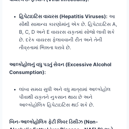
હિપેટાઇટિસ વાયરસ (Hepatitis Viruses):
આ
સૌથી સામાન્ય કારણોમાંનું એક છે. હિપેટાઇટિસ A,
B, C, D અને E વાયરસ યકૃતમાં સોજો લાવી શકે
છે. દરેક વાયરસ ફેલાવવાની રીત અને તેની
તીવ્રતામાં ભિન્નતા ધરાવે છે.
આલ્કોહોલનું વધુ પડતું સેવન (Excessive Alcohol
Consumption):
લાંબા સમય સુધી અને વધુ માત્રામાં આલ્કોહોલ
પીવાથી યકૃતને નુકસાન થાય છે અને
આલ્કોહોલિક હિપેટાઇટિસ થઈ શકે છે.
બિન-આલ્કોહોલિક ફેટી લિવર ડિસીઝ (Non-