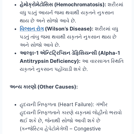
હેમોક્રોમેટોસિસ (Hemochromatosis):
શરીરમાં
વધુ પડતું આયર્ન જમા થવાથી યકૃતને નુકસાન
થાય છે અને સોજો આવે છે.
વિલ્સન રોગ
(Wilson’s Disease):
શરીરમાં વધુ
પડતું તાંબુ જમા થવાથી યકૃતને નુકસાન થાય છે
અને સોજો આવે છે.
આલ્ફા-1 એન્ટિટ્રિપ્સિન ડેફિસિયન્સી (Alpha-1
Antitrypsin Deficiency):
આ વારસાગત સ્થિતિ
યકૃતને નુકસાન પહોંચાડી શકે છે.
અન્ય કારણો (Other Causes):
હૃદયની નિષ્ફળતા (Heart Failure): ગંભીર
હૃદયની નિષ્ફળતાને કારણે યકૃતમાં લોહીનો ભરાવો
થઈ શકે છે, જેનાથી સોજો આવી શકે છે
(કન્જેસ્ટિવ હેપેટોમેગેલી – Congestive