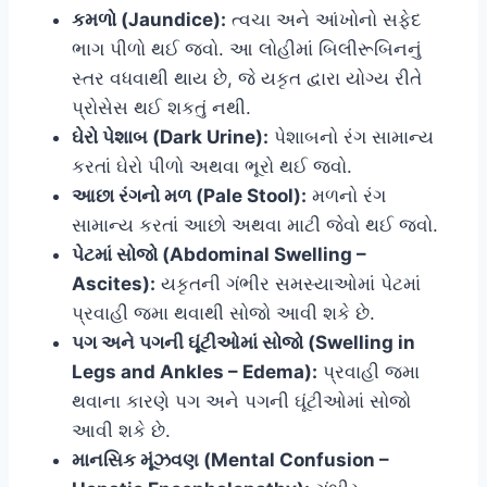
કમળો (Jaundice):
ત્વચા અને આંખોનો સફેદ
ભાગ પીળો થઈ જવો. આ લોહીમાં બિલીરૂબિનનું
સ્તર વધવાથી થાય છે, જે યકૃત દ્વારા યોગ્ય રીતે
પ્રોસેસ થઈ શકતું નથી.
ઘેરો પેશાબ (Dark Urine):
પેશાબનો રંગ સામાન્ય
કરતાં ઘેરો પીળો અથવા ભૂરો થઈ જવો.
આછા રંગનો મળ (Pale Stool):
મળનો રંગ
સામાન્ય કરતાં આછો અથવા માટી જેવો થઈ જવો.
પેટમાં સોજો (Abdominal Swelling –
Ascites):
યકૃતની ગંભીર સમસ્યાઓમાં પેટમાં
પ્રવાહી જમા થવાથી સોજો આવી શકે છે.
પગ અને પગની ઘૂંટીઓમાં સોજો (Swelling in
Legs and Ankles – Edema):
પ્રવાહી જમા
થવાના કારણે પગ અને પગની ઘૂંટીઓમાં સોજો
આવી શકે છે.
માનસિક મૂંઝવણ (Mental Confusion –