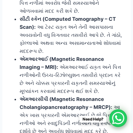
પિત્ત નળીમાં અવરોધ જેવી સમસ્યાઓને
ઓળખવામાં મદદ કરી શકે છે.
સીટી સ્કેન (Computed Tomography – CT
Scan):
આ ટેસ્ટ યકૃત અને તેની આસપાસના
અવયવોની વધુ વિગતવાર તસવીરો આપે છે. તે ગાંઠો,
ફોલ્લાઓ અથવા અન્ય અસામાન્યતાઓ શોધવામાં
મદદરૂપ છે.
એમઆરઆઈ (Magnetic Resonance
Imaging – MRI):
એમઆરઆઈ યકૃત અને પિત્ત
નળીઓની ઉચ્ચ-રિઝોલ્યુશન તસવીરો પ્રદાન કરે
છે અને ચોક્કસ પ્રકારની યકૃતની સમસ્યાઓનું
મૂલ્યાંકન કરવામાં મદદરૂપ થઈ શકે છે.
એમઆરસીપી (Magnetic Resonance
Cholangiopancreatography – MRCP):
આ
એક ખાસ પ્રકારની એમઆરઆઈ છે જે પિત્ત
Need Help?
નળીઓ અને સ્વાદુપિંડની નળીઓને વધુ સ્પષ્ટ રીતે
દર્શાવે છે અને અવરોધ શોધવામાં મદદ કરે છે.