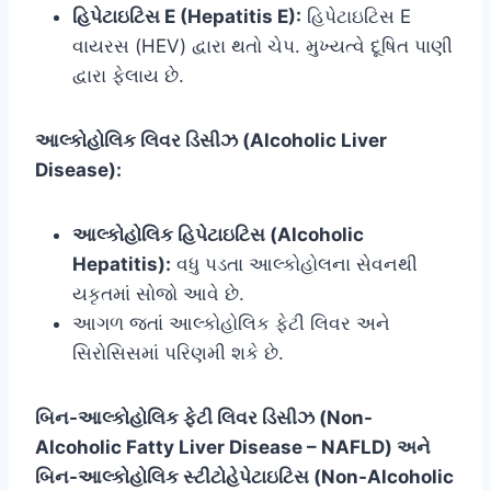
હિપેટાઇટિસ E (Hepatitis E):
હિપેટાઇટિસ E
વાયરસ (HEV) દ્વારા થતો ચેપ. મુખ્યત્વે દૂષિત પાણી
દ્વારા ફેલાય છે.
આલ્કોહોલિક લિવર ડિસીઝ (Alcoholic Liver
Disease):
આલ્કોહોલિક હિપેટાઇટિસ (Alcoholic
Hepatitis):
વધુ પડતા આલ્કોહોલના સેવનથી
યકૃતમાં સોજો આવે છે.
આગળ જતાં આલ્કોહોલિક ફેટી લિવર અને
સિરોસિસમાં પરિણમી શકે છે.
બિન-આલ્કોહોલિક ફેટી લિવર ડિસીઝ (Non-
Alcoholic Fatty Liver Disease – NAFLD) અને
બિન-આલ્કોહોલિક સ્ટીટોહેપેટાઇટિસ (Non-Alcoholic