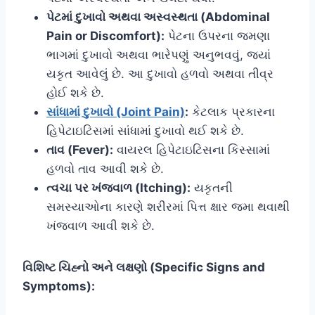
પેટમાં દુખાવો અથવા અસ્વસ્થતા (Abdominal
Pain or Discomfort):
પેટના ઉપરના જમણા
ભાગમાં દુખાવો અથવા ભારેપણું અનુભવવું, જ્યાં
યકૃત આવેલું છે. આ દુખાવો હળવો અથવા તીવ્ર
હોઈ શકે છે.
સાંધામાં દુખાવો (Joint Pain)
:
કેટલાક પ્રકારના
હિપેટાઇટિસમાં સાંધામાં દુખાવો થઈ શકે છે.
તાવ (Fever):
વાયરલ હિપેટાઇટિસના કિસ્સામાં
હળવો તાવ આવી શકે છે.
ત્વચા પર ખંજવાળ (Itching):
યકૃતની
સમસ્યાઓના કારણે શરીરમાં પિત્ત ક્ષાર જમા થવાથી
ખંજવાળ આવી શકે છે.
વિશિષ્ટ ચિહ્નો અને લક્ષણો (Specific Signs and
Symptoms):