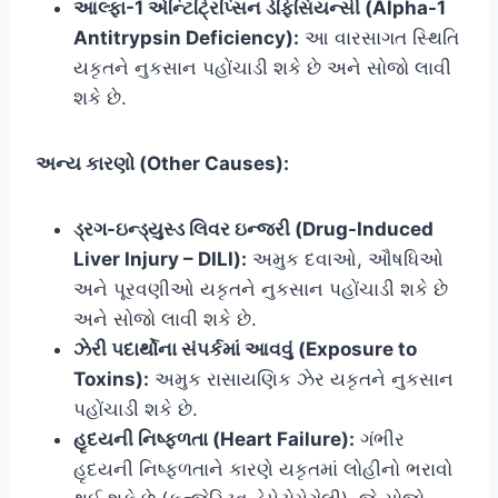
આલ્ફા-1 એન્ટિટ્રિપ્સિન ડેફિસિયન્સી (Alpha-1
Antitrypsin Deficiency):
આ વારસાગત સ્થિતિ
યકૃતને નુકસાન પહોંચાડી શકે છે અને સોજો લાવી
શકે છે.
અન્ય કારણો (Other Causes):
ડ્રગ-ઇન્ડ્યુસ્ડ લિવર ઇન્જરી (Drug-Induced
Liver Injury – DILI):
અમુક દવાઓ, ઔષધિઓ
અને પૂરવણીઓ યકૃતને નુકસાન પહોંચાડી શકે છે
અને સોજો લાવી શકે છે.
ઝેરી પદાર્થોના સંપર્કમાં આવવું (Exposure to
Toxins):
અમુક રાસાયણિક ઝેર યકૃતને નુકસાન
પહોંચાડી શકે છે.
હૃદયની નિષ્ફળતા (Heart Failure):
ગંભીર
હૃદયની નિષ્ફળતાને કારણે યકૃતમાં લોહીનો ભરાવો