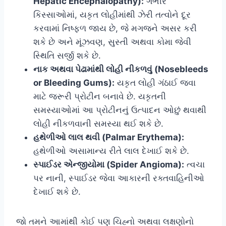
Hepatic Encephalopathy):
ગંભીર
કિસ્સાઓમાં, યકૃત લોહીમાંથી ઝેરી તત્વોને દૂર
કરવામાં નિષ્ફળ જાય છે, જે મગજને અસર કરી
શકે છે અને મૂંઝવણ, સુસ્તી અથવા કોમા જેવી
સ્થિતિ સર્જી શકે છે.
નાક અથવા પેઢામાંથી લોહી નીકળવું (Nosebleeds
or Bleeding Gums):
યકૃત લોહી ગંઠાઈ જવા
માટે જરૂરી પ્રોટીન બનાવે છે. યકૃતની
સમસ્યાઓમાં આ પ્રોટીનનું ઉત્પાદન ઓછું થવાથી
લોહી નીકળવાની સમસ્યા થઈ શકે છે.
હથેળીઓ લાલ થવી (Palmar Erythema):
હથેળીઓ અસામાન્ય રીતે લાલ દેખાઈ શકે છે.
સ્પાઈડર એન્જીયોમા (Spider Angioma):
ત્વચા
પર નાની, સ્પાઈડર જેવા આકારની રક્તવાહિનીઓ
દેખાઈ શકે છે.
જો તમને આમાંથી કોઈ પણ ચિહ્નો અથવા લક્ષણોનો