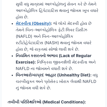
સુધી વધુ માત્રામાં આલ્કોહોલનું સેવન કરે છે તેમને
આલ્કોહોલિક હિપેટાઇટિસ થવાનું જોખમ ખૂબ વધારે
હોય છે.
મેદસ્વીતા (Obesity)
:
જે લોકો મેદસ્વી હોય છે
તેમને બિન-આલ્કોહોલિક ફેટી લિવર ડિસીઝ
(NAFLD) અને બિન-આલ્કોહોલિક
સ્ટીટોહેપેટાઇટિસ (NASH) થવાનું જોખમ વધારે
હોય છે, જે યકૃતમાં સોજો લાવી શકે છે.
નિયમિત કસરતનો અભાવ (Lack of Regular
Exercise):
નિષ્ક્રિય જીવનશૈલી મેદસ્વીતા અને
NAFLD ના જોખમને વધારી શકે છે.
બિનઆરોગ્યપ્રદ આહાર (Unhealthy Diet):
વધુ
ચરબીયુક્ત અને પ્રોસેસ્ડ ખોરાક લેવાથી NAFLD
નું જોખમ વધી શકે છે.
તબીબી પરિસ્થિતિઓ (Medical Conditions):