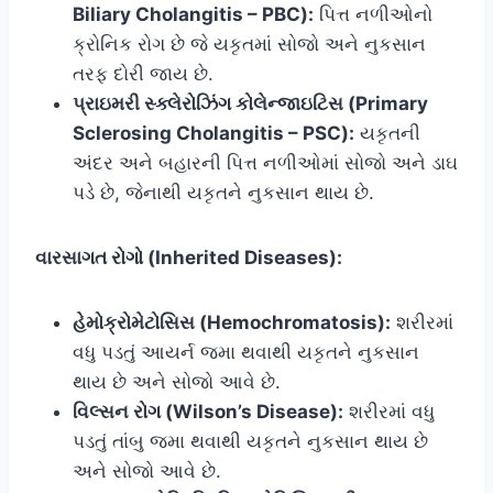
Biliary Cholangitis – PBC):
પિત્ત નળીઓનો
ક્રોનિક રોગ છે જે યકૃતમાં સોજો અને નુકસાન
તરફ દોરી જાય છે.
પ્રાઇમરી સ્ક્લેરોઝિંગ કોલેન્જાઇટિસ (Primary
Sclerosing Cholangitis – PSC):
યકૃતની
અંદર અને બહારની પિત્ત નળીઓમાં સોજો અને ડાઘ
પડે છે, જેનાથી યકૃતને નુકસાન થાય છે.
વારસાગત રોગો (Inherited Diseases):
હેમોક્રોમેટોસિસ (Hemochromatosis):
શરીરમાં
વધુ પડતું આયર્ન જમા થવાથી યકૃતને નુકસાન
થાય છે અને સોજો આવે છે.
વિલ્સન રોગ (Wilson’s Disease):
શરીરમાં વધુ
પડતું તાંબુ જમા થવાથી યકૃતને નુકસાન થાય છે
અને સોજો આવે છે.