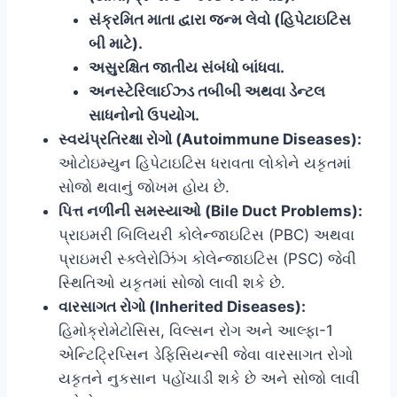
સંક્રમિત માતા દ્વારા જન્મ લેવો (હિપેટાઇટિસ
બી માટે).
અસુરક્ષિત જાતીય સંબંધો બાંધવા.
અનસ્ટેરિલાઈઝ્ડ તબીબી અથવા ડેન્ટલ
સાધનોનો ઉપયોગ.
સ્વયંપ્રતિરક્ષા રોગો (Autoimmune Diseases):
ઓટોઇમ્યુન હિપેટાઇટિસ ધરાવતા લોકોને યકૃતમાં
સોજો થવાનું જોખમ હોય છે.
પિત્ત નળીની સમસ્યાઓ (Bile Duct Problems):
પ્રાઇમરી બિલિયરી કોલેન્જાઇટિસ (PBC) અથવા
પ્રાઇમરી સ્ક્લેરોઝિંગ કોલેન્જાઇટિસ (PSC) જેવી
સ્થિતિઓ યકૃતમાં સોજો લાવી શકે છે.
વારસાગત રોગો (Inherited Diseases):
હિમોક્રોમેટોસિસ, વિલ્સન રોગ અને આલ્ફા-1
એન્ટિટ્રિપ્સિન ડેફિસિયન્સી જેવા વારસાગત રોગો
યકૃતને નુકસાન પહોંચાડી શકે છે અને સોજો લાવી