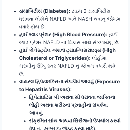
ડાયાબિટીસ (Diabetes):
ટાઇપ 2 ડાયાબિટીસ
ધરાવતા લોકોને NAFLD અને NASH થવાનું જોખમ
વધારે હોય છે.
હાઈ બ્લડ પ્રેશર (High Blood Pressure):
હાઈ
બ્લડ પ્રેશર NAFLD ના વિકાસ સાથે સંકળાયેલું છે.
હાઈ કોલેસ્ટ્રોલ અથવા ટ્રાઇગ્લિસરાઇડ્સ (High
Cholesterol or Triglycerides):
લોહીમાં
ચરબીનું ઊંચું સ્તર NAFLD નું જોખમ વધારી શકે
છે.
વાયરલ હિપેટાઇટિસના સંપર્કમાં આવવું (Exposure
to Hepatitis Viruses):
હિપેટાઇટિસ બી અથવા સી ધરાવતા વ્યક્તિના
લોહી અથવા શરીરના પ્રવાહીના સંપર્કમાં
આવવું.
સંક્રમિત સોય અથવા સિરીંજનો ઉપયોગ કરવો
(દા.ત., ડ્રગ્સ ઇન્જેક્ટ કરવા માટે).