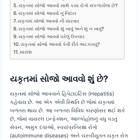
યકૃતમાં સોજો આવવો સાથે કયા રોગો સંકળાયેલા છે?
યકૃતમાં સોજો આવવો નું નિદાન
યકૃતમાં સોજો આવવો ની સારવાર
યકૃતમાં સોજો આવવો શું ખાવું અને શું ન ખાવું?
યકૃતમાં સોજો આવવો ઘરેલું ઉપચાર
યકૃતમાં સોજો આવવો કેવી રીતે અટકાવવું?
સારાંશ
યકૃતમાં સોજો આવવો શું છે?
યકૃતમાં સોજો આવવાને હિપેટાઇટિસ (Hepatitis)
કહેવાય છે. આ એક એવી સ્થિતિ છે જેમાં યકૃતમાં
બળતરા થાય છે. આ બળતરા વિવિધ કારણોસર થઈ શકે
છે, જેમાં વાયરલ ઇન્ફેક્શન, આલ્કોહોલનું વધુ પડતું
સેવન, અમુક દવાઓ, સ્વયંપ્રતિરક્ષા રોગો
(autoimmune diseases) અને ચરબીયુક્ત યકૃત રોગ