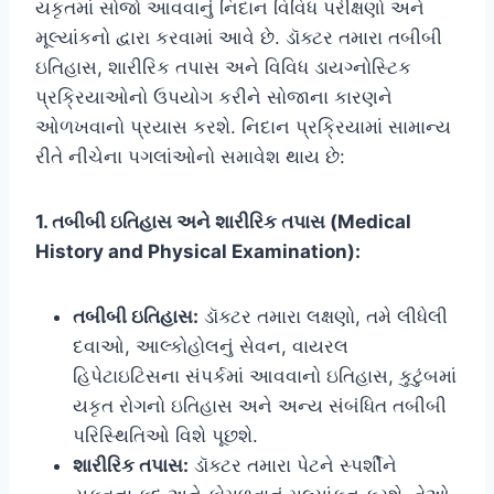
યકૃતમાં સોજો આવવાનું નિદાન વિવિધ પરીક્ષણો અને
મૂલ્યાંકનો દ્વારા કરવામાં આવે છે. ડૉક્ટર તમારા તબીબી
ઇતિહાસ, શારીરિક તપાસ અને વિવિધ ડાયગ્નોસ્ટિક
પ્રક્રિયાઓનો ઉપયોગ કરીને સોજાના કારણને
ઓળખવાનો પ્રયાસ કરશે. નિદાન પ્રક્રિયામાં સામાન્ય
રીતે નીચેના પગલાંઓનો સમાવેશ થાય છે:
1. તબીબી ઇતિહાસ અને શારીરિક તપાસ (Medical
History and Physical Examination):
તબીબી ઇતિહાસ:
ડૉક્ટર તમારા લક્ષણો, તમે લીધેલી
દવાઓ, આલ્કોહોલનું સેવન, વાયરલ
હિપેટાઇટિસના સંપર્કમાં આવવાનો ઇતિહાસ, કુટુંબમાં
યકૃત રોગનો ઇતિહાસ અને અન્ય સંબંધિત તબીબી
પરિસ્થિતિઓ વિશે પૂછશે.
શારીરિક તપાસ:
ડૉક્ટર તમારા પેટને સ્પર્શીને