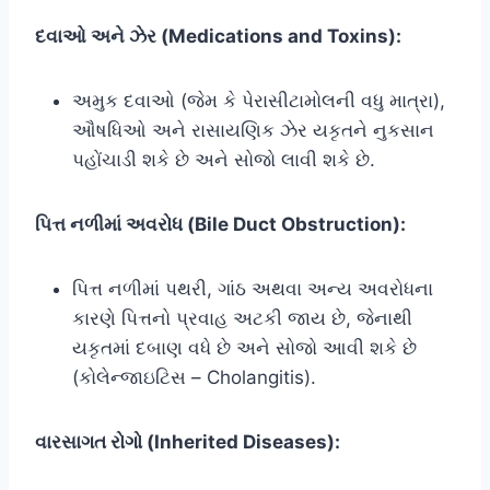
દવાઓ અને ઝેર (Medications and Toxins):
અમુક દવાઓ (જેમ કે પેરાસીટામોલની વધુ માત્રા),
ઔષધિઓ અને રાસાયણિક ઝેર યકૃતને નુકસાન
પહોંચાડી શકે છે અને સોજો લાવી શકે છે.
પિત્ત નળીમાં અવરોધ (Bile Duct Obstruction):
પિત્ત નળીમાં પથરી, ગાંઠ અથવા અન્ય અવરોધના
કારણે પિત્તનો પ્રવાહ અટકી જાય છે, જેનાથી
યકૃતમાં દબાણ વધે છે અને સોજો આવી શકે છે
(કોલેન્જાઇટિસ – Cholangitis).
વારસાગત રોગો (Inherited Diseases):