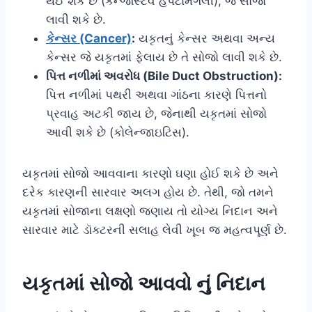
થઈ શકે છે (કન્જેસ્ટિવ હેપેટોમેગેલી), જે સોજો
લાવી શકે છે.
કેન્સર (Cancer)
:
યકૃતનું કેન્સર અથવા અન્ય
કેન્સર જે યકૃતમાં ફેલાય છે તે સોજો લાવી શકે છે.
પિત્ત નળીમાં અવરોધ (Bile Duct Obstruction):
પિત્ત નળીમાં પથરી અથવા ગાંઠના કારણે પિત્તનો
પ્રવાહ અટકી જાય છે, જેનાથી યકૃતમાં સોજો
આવી શકે છે (કોલેન્જાઇટિસ).
યકૃતમાં સોજો આવવાના કારણો ઘણા હોઈ શકે છે અને
દરેક કારણની સારવાર અલગ હોય છે. તેથી, જો તમને
યકૃતમાં સોજાના લક્ષણો જણાય તો યોગ્ય નિદાન અને
સારવાર માટે ડૉક્ટરની સલાહ લેવી ખૂબ જ મહત્વપૂર્ણ છે.
યકૃતમાં સોજો આવવો નું નિદાન