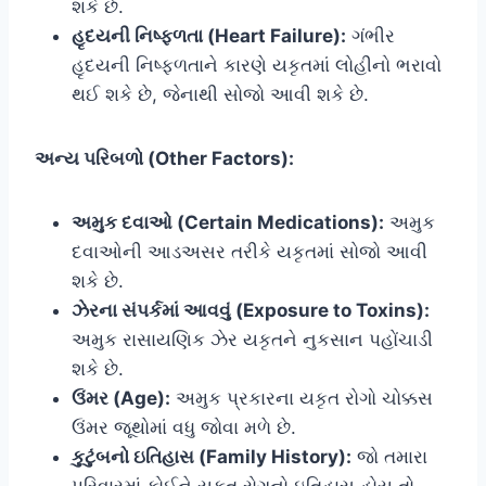
શકે છે.
હૃદયની નિષ્ફળતા (Heart Failure):
ગંભીર
હૃદયની નિષ્ફળતાને કારણે યકૃતમાં લોહીનો ભરાવો
થઈ શકે છે, જેનાથી સોજો આવી શકે છે.
અન્ય પરિબળો (Other Factors):
અમુક દવાઓ (Certain Medications):
અમુક
દવાઓની આડઅસર તરીકે યકૃતમાં સોજો આવી
શકે છે.
ઝેરના સંપર્કમાં આવવું (Exposure to Toxins):
અમુક રાસાયણિક ઝેર યકૃતને નુકસાન પહોંચાડી
શકે છે.
ઉંમર (Age):
અમુક પ્રકારના યકૃત રોગો ચોક્કસ
ઉંમર જૂથોમાં વધુ જોવા મળે છે.
કુટુંબનો ઇતિહાસ (Family History):
જો તમારા
પરિવારમાં કોઈને યકૃત રોગનો ઇતિહાસ હોય તો