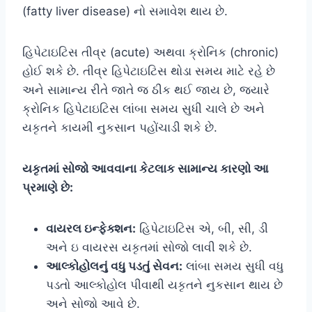
(fatty liver disease) નો સમાવેશ થાય છે.
હિપેટાઇટિસ તીવ્ર (acute) અથવા ક્રોનિક (chronic)
હોઈ શકે છે. તીવ્ર હિપેટાઇટિસ થોડા સમય માટે રહે છે
અને સામાન્ય રીતે જાતે જ ઠીક થઈ જાય છે, જ્યારે
ક્રોનિક હિપેટાઇટિસ લાંબા સમય સુધી ચાલે છે અને
યકૃતને કાયમી નુકસાન પહોંચાડી શકે છે.
યકૃતમાં સોજો આવવાના કેટલાક સામાન્ય કારણો આ
પ્રમાણે છે:
વાયરલ ઇન્ફેક્શન:
હિપેટાઇટિસ એ, બી, સી, ડી
અને ઇ વાયરસ યકૃતમાં સોજો લાવી શકે છે.
આલ્કોહોલનું વધુ પડતું સેવન:
લાંબા સમય સુધી વધુ
પડતો આલ્કોહોલ પીવાથી યકૃતને નુકસાન થાય છે
અને સોજો આવે છે.