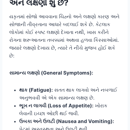
અને લક્ષણો શું છે?
યકૃતમાં સોજો આવવાના ચિહ્નો અને લક્ષણો કારણ અને
સોજાની તીવ્રતાના આધારે બદલાઈ શકે છે. કેટલાક
લોકોમાં કોઈ સ્પષ્ટ લક્ષણો દેખાતા નથી, ખાસ કરીને
રોગના શરૂઆતના તબક્કામાં અથવા હળવા કિસ્સાઓમાં.
જ્યારે લક્ષણો દેખાય છે, ત્યારે તે નીચે મુજબ હોઈ શકે
છે:
સામાન્ય લક્ષણો (General Symptoms):
થાક (Fatigue):
સતત થાક લાગવો અને નબળાઈ
અનુભવવી એ એક સામાન્ય લક્ષણ છે.
ભૂખ ન લાગવી (Loss of Appetite):
ખોરાક
લેવાની ઇચ્છા ઓછી થઈ જવી.
ઉબકા અને ઉલટી (Nausea and Vomiting):
પેટમાં અસ્વસ્થતા અને ઉલટી થવી.