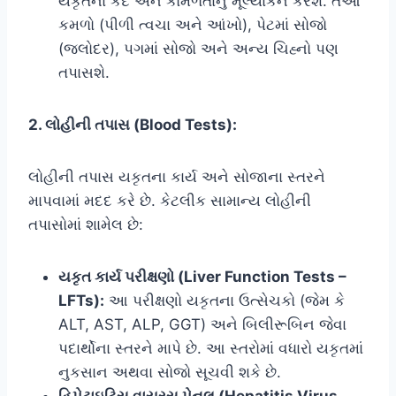
યકૃતના કદ અને કોમળતાનું મૂલ્યાંકન કરશે. તેઓ
કમળો (પીળી ત્વચા અને આંખો), પેટમાં સોજો
(જલોદર), પગમાં સોજો અને અન્ય ચિહ્નો પણ
તપાસશે.
2. લોહીની તપાસ (Blood Tests):
લોહીની તપાસ યકૃતના કાર્ય અને સોજાના સ્તરને
માપવામાં મદદ કરે છે. કેટલીક સામાન્ય લોહીની
તપાસોમાં શામેલ છે:
યકૃત કાર્ય પરીક્ષણો (Liver Function Tests –
LFTs):
આ પરીક્ષણો યકૃતના ઉત્સેચકો (જેમ કે
ALT, AST, ALP, GGT) અને બિલીરૂબિન જેવા
પદાર્થોના સ્તરને માપે છે. આ સ્તરોમાં વધારો યકૃતમાં
નુકસાન અથવા સોજો સૂચવી શકે છે.
હિપેટાઇટિસ વાયરસ પેનલ (Hepatitis Virus