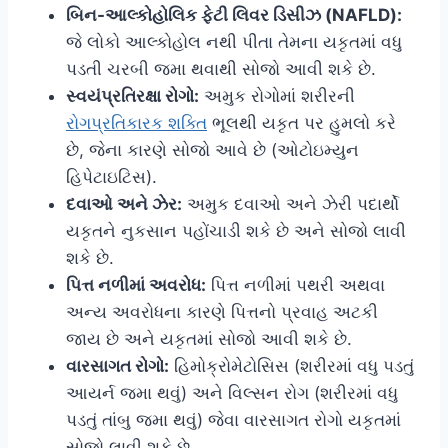
બિન-આલ્કોહોલિક ફેટી લિવર ડિસીઝ (NAFLD):
જે લોકો આલ્કોહોલ નથી પીતા તેમના યકૃતમાં વધુ
પડતી ચરબી જમા થવાથી સોજો આવી શકે છે.
સ્વયંપ્રતિરક્ષા રોગો:
અમુક રોગોમાં શરીરની
રોગપ્રતિકારક શક્તિ
ભૂલથી યકૃત પર હુમલો કરે
છે, જેના કારણે સોજો આવે છે (ઓટોઇમ્યુન
હિપેટાઇટિસ).
દવાઓ અને ઝેર:
અમુક દવાઓ અને ઝેરી પદાર્થો
યકૃતને નુકસાન પહોંચાડી શકે છે અને સોજો લાવી
શકે છે.
પિત્ત નળીમાં અવરોધ:
પિત્ત નળીમાં પથરી અથવા
અન્ય અવરોધના કારણે પિત્તનો પ્રવાહ અટકી
જાય છે અને યકૃતમાં સોજો આવી શકે છે.
વારસાગત રોગો:
હિમોક્રોમેટોસિસ (શરીરમાં વધુ પડતું
આયર્ન જમા થવું) અને વિલ્સન રોગ (શરીરમાં વધુ
પડતું તાંબુ જમા થવું) જેવા વારસાગત રોગો યકૃતમાં
સોજો લાવી શકે છે.