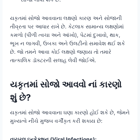
યકૃતમાં સોજો આવવાના લક્ષણો કારણ અને સોજાની
તીવ્રતા પર આધાર રાખે છે. કેટલાક સામાન્ય લક્ષણોમાં
કમળો (પીળી ત્વચા અને આંખો), પેટમાં દુખાવો, થાક,
ભૂખ ન લાગવી, ઉબકા અને ઉલટીનો સમાવેશ થઈ શકે
છે. જો તમને આવા કોઈ લક્ષણો જણાય તો તમારે
તાત્કાલિક ડૉક્ટરની સલાહ લેવી જોઈએ.
યકૃતમાં સોજો આવવો નાં કારણો
શું છે?
યકૃતમાં સોજો આવવાના ઘણા કારણો હોઈ શકે છે, જેમને
મુખ્યત્વે નીચે મુજબ વર્ગીકૃત કરી શકાય છે:
વાયરલ ઇન્ફેક્શન (Viral Infections):