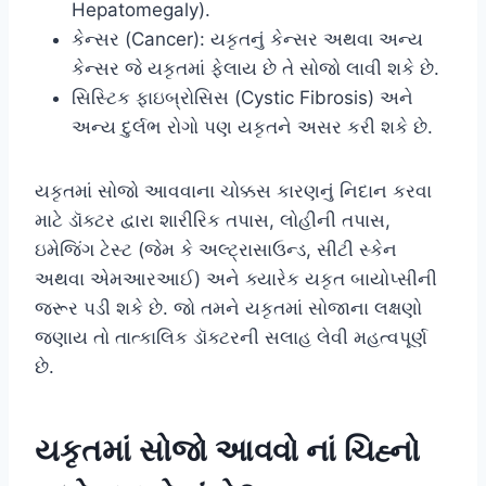
Hepatomegaly).
કેન્સર (Cancer): યકૃતનું કેન્સર અથવા અન્ય
કેન્સર જે યકૃતમાં ફેલાય છે તે સોજો લાવી શકે છે.
સિસ્ટિક ફાઇબ્રોસિસ (Cystic Fibrosis) અને
અન્ય દુર્લભ રોગો પણ યકૃતને અસર કરી શકે છે.
યકૃતમાં સોજો આવવાના ચોક્કસ કારણનું નિદાન કરવા
માટે ડૉક્ટર દ્વારા શારીરિક તપાસ, લોહીની તપાસ,
ઇમેજિંગ ટેસ્ટ (જેમ કે અલ્ટ્રાસાઉન્ડ, સીટી સ્કેન
અથવા એમઆરઆઈ) અને ક્યારેક યકૃત બાયોપ્સીની
જરૂર પડી શકે છે. જો તમને યકૃતમાં સોજાના લક્ષણો
જણાય તો તાત્કાલિક ડૉક્ટરની સલાહ લેવી મહત્વપૂર્ણ
છે.
યકૃતમાં સોજો આવવો નાં ચિહ્નો