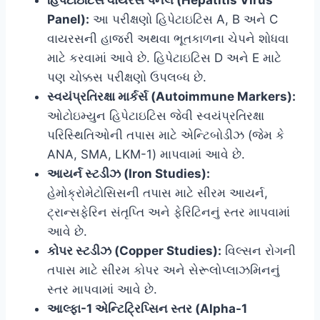
Panel):
આ પરીક્ષણો હિપેટાઇટિસ A, B અને C
વાયરસની હાજરી અથવા ભૂતકાળના ચેપને શોધવા
માટે કરવામાં આવે છે. હિપેટાઇટિસ D અને E માટે
પણ ચોક્કસ પરીક્ષણો ઉપલબ્ધ છે.
સ્વયંપ્રતિરક્ષા માર્કર્સ (Autoimmune Markers):
ઓટોઇમ્યુન હિપેટાઇટિસ જેવી સ્વયંપ્રતિરક્ષા
પરિસ્થિતિઓની તપાસ માટે એન્ટિબોડીઝ (જેમ કે
ANA, SMA, LKM-1) માપવામાં આવે છે.
આયર્ન સ્ટડીઝ (Iron Studies):
હેમોક્રોમેટોસિસની તપાસ માટે સીરમ આયર્ન,
ટ્રાન્સફેરિન સંતૃપ્તિ અને ફેરિટિનનું સ્તર માપવામાં
આવે છે.
કોપર સ્ટડીઝ (Copper Studies):
વિલ્સન રોગની
તપાસ માટે સીરમ કોપર અને સેરૂલોપ્લાઝમિનનું
સ્તર માપવામાં આવે છે.
આલ્ફા-1 એન્ટિટ્રિપ્સિન સ્તર (Alpha-1