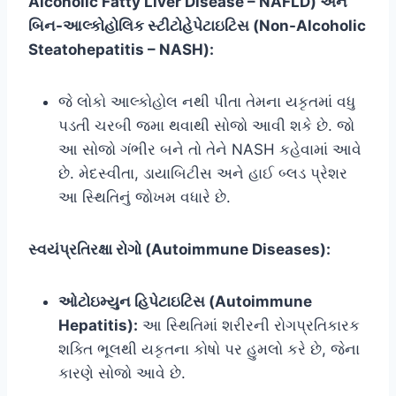
Alcoholic Fatty Liver Disease – NAFLD) અને
બિન-આલ્કોહોલિક સ્ટીટોહેપેટાઇટિસ (Non-Alcoholic
Steatohepatitis – NASH):
જે લોકો આલ્કોહોલ નથી પીતા તેમના યકૃતમાં વધુ
પડતી ચરબી જમા થવાથી સોજો આવી શકે છે. જો
આ સોજો ગંભીર બને તો તેને NASH કહેવામાં આવે
છે. મેદસ્વીતા, ડાયાબિટીસ અને હાઈ બ્લડ પ્રેશર
આ સ્થિતિનું જોખમ વધારે છે.
સ્વયંપ્રતિરક્ષા રોગો (Autoimmune Diseases):
ઓટોઇમ્યુન હિપેટાઇટિસ (Autoimmune
Hepatitis):
આ સ્થિતિમાં શરીરની રોગપ્રતિકારક
શક્તિ ભૂલથી યકૃતના કોષો પર હુમલો કરે છે, જેના
કારણે સોજો આવે છે.