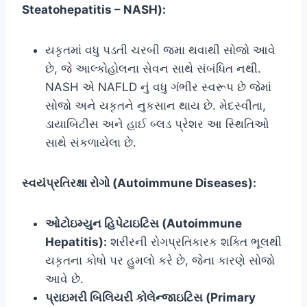
Steatohepatitis – NASH):
યકૃતમાં વધુ પડતી ચરબી જમા થવાથી સોજો આવે
છે, જે આલ્કોહોલના સેવન સાથે સંબંધિત નથી.
NASH એ NAFLD નું વધુ ગંભીર સ્વરૂપ છે જેમાં
સોજો અને યકૃતને નુકસાન થાય છે. મેદસ્વીતા,
ડાયાબિટીસ અને હાઈ બ્લડ પ્રેશર આ સ્થિતિઓ
સાથે સંકળાયેલા છે.
સ્વયંપ્રતિરક્ષા રોગો (Autoimmune Diseases):
ઓટોઇમ્યુન હિપેટાઇટિસ (Autoimmune
Hepatitis):
શરીરની રોગપ્રતિકારક શક્તિ ભૂલથી
યકૃતના કોષો પર હુમલો કરે છે, જેના કારણે સોજો
આવે છે.
પ્રાઇમરી બિલિયરી કોલેન્જાઇટિસ (Primary