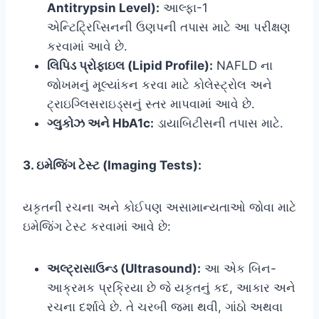
Antitrypsin Level):
આલ્ફા-1
એન્ટિટ્રિપ્સિનની ઉણપની તપાસ માટે આ પરીક્ષણ
કરવામાં આવે છે.
લિપિડ પ્રોફાઇલ (Lipid Profile):
NAFLD ના
જોખમનું મૂલ્યાંકન કરવા માટે કોલેસ્ટ્રોલ અને
ટ્રાઇગ્લિસરાઇડ્સનું સ્તર માપવામાં આવે છે.
ગ્લુકોઝ અને HbA1c:
ડાયાબિટીસની તપાસ માટે.
3. ઇમેજિંગ ટેસ્ટ (Imaging Tests):
યકૃતની રચના અને કોઈપણ અસામાન્યતાઓ જોવા માટે
ઇમેજિંગ ટેસ્ટ કરવામાં આવે છે:
અલ્ટ્રાસાઉન્ડ (Ultrasound):
આ એક બિન-
આક્રમક પ્રક્રિયા છે જે યકૃતનું કદ, આકાર અને
રચના દર્શાવે છે. તે ચરબી જમા થવી, ગાંઠો અથવા