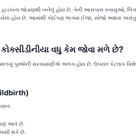
હાડકાંના જોડાણથી બનેલું હોય છે. તેની આસપાસ સ્નાયુઓ, લિગામ
ડાયેલા હોય છે. આમાંથી કોઈપણ ભાગમાં ઈજા, સોજો અથવા અસંત
ોક્સીડીનીયા વધુ કેમ જોવા મળે છે?
 માળખું પુરુષોની સરખામણીએ અલગ હોય છે. ઉપરાંત કેટલાક વિ
hildbirth)
િયાન:
ાણ આવે છે.
 ખસી શકે છે.