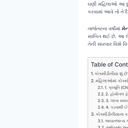
ઘણી મહિલાઓ આ દુખ
કરવામાં આવે તો તે 
તાજેતરના વર્ષોમાં
મે
સાબિત થઈ છે. આ લેખ
તેની સારવાર વિશે વ
Table of Con
કોક્સીડીનીયા શું છે
મહિલાઓમાં કોક્સી
1. પ્રસૂતિ (Ch
2. હોર્મોનલ ફ
3. લાંબા સમય 
4. પડવાથી 
કોક્સીડીનીયાના 
આઘાતજન્ય ક
ગર્ભાવસ્થા અન