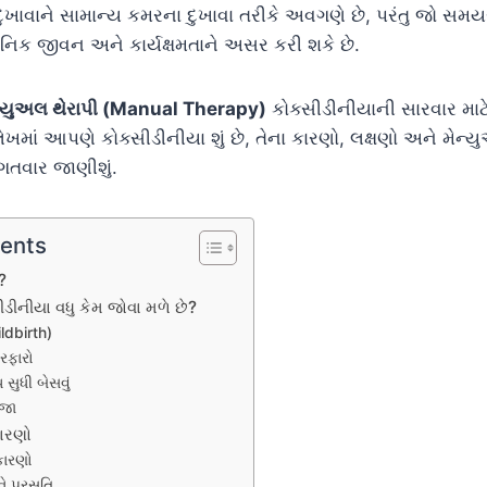
ાવાને સામાન્ય કમરના દુખાવા તરીકે અવગણે છે, પરંતુ જો સમ
દૈનિક જીવન અને કાર્યક્ષમતાને અસર કરી શકે છે.
ન્યુઅલ થેરાપી (Manual Therapy)
કોક્સીડીનીયાની સારવાર મ
માં આપણે કોક્સીડીનીયા શું છે, તેના કારણો, લક્ષણો અને મેન્યુઅ
િગતવાર જાણીશું.
tents
?
ડીનીયા વધુ કેમ જોવા મળે છે?
ildbirth)
ેરફારો
સુધી બેસવું
ઈજા
કારણો
ારણો
ે પ્રસૂતિ