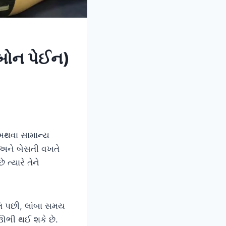
લબોન પેઈન)
થવા સામાન્ય
ે અને બેસતી વખતે
ત્યારે તેને
તિ પછી, લાંબા સમય
ઊભી થઈ શકે છે.