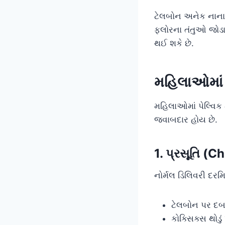
ટેલબોન અનેક નાના 
ફ્લોરના તંતુઓ જો
થઈ શકે છે.
મહિલાઓમાં ક
મહિલાઓમાં પેલ્વિક
જવાબદાર હોય છે.
1. પ્રસૂતિ (C
નોર્મલ ડિલિવરી દરમ
ટેલબોન પર દબ
કોક્સિક્સ થોડું