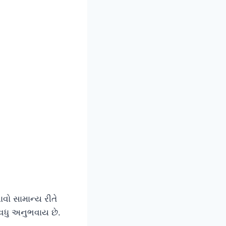
વો સામાન્ય રીતે
વધુ અનુભવાય છે.