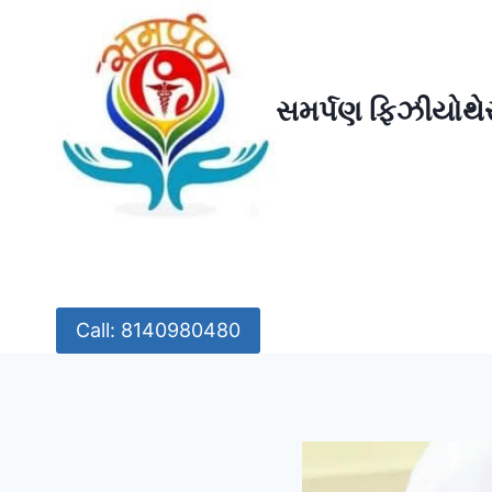
Skip
to
content
સમર્પણ ફિઝીયોથેર
Call: 8140980480