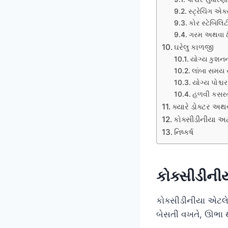
સ્ટ્રેચિંગ એ
કોર સ્ટેબિલિટી
ગરમ અથવા ઠં
ઘરેલુ કાળજી
યોગ્ય કુશન
લાંબા સમય સ
યોગ્ય પોશ્ચર
હળવી કસરત
ક્યારે ડોક્ટર અથ
કોક્સીડીનીયા અ
નિષ્કર્ષ
કોક્સીડીનીયા
કોક્સીડીનીયા એટલે 
બેસતી વખતે, ઊભા થ