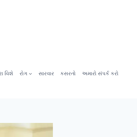
ા વિશે
રોગ
સારવાર
કસરતો
અમારો સંપર્ક કરો