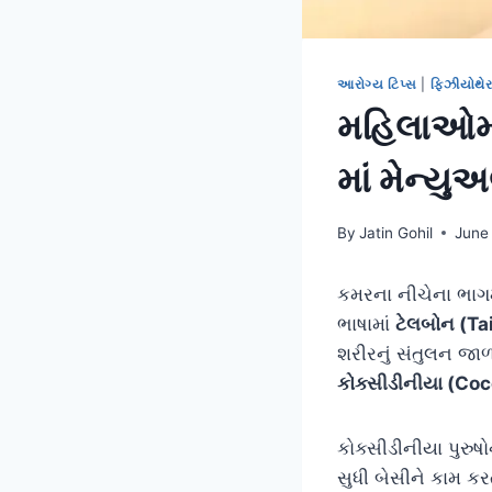
આરોગ્ય ટિપ્સ
|
ફિઝીયોથેર
મહિલાઓમાં
માં મેન્યુ
By
Jatin Gohil
June
કમરના નીચેના ભાગમ
ભાષામાં
ટેલબોન (Ta
શરીરનું સંતુલન જાળવ
કોક્સીડીનીયા (Co
કોક્સીડીનીયા પુરુ
સુધી બેસીને કામ 