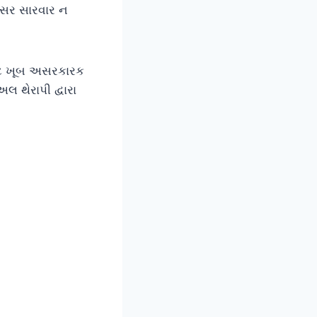
યસર સારવાર ન
ાટે ખૂબ અસરકારક
લ થેરાપી દ્વારા