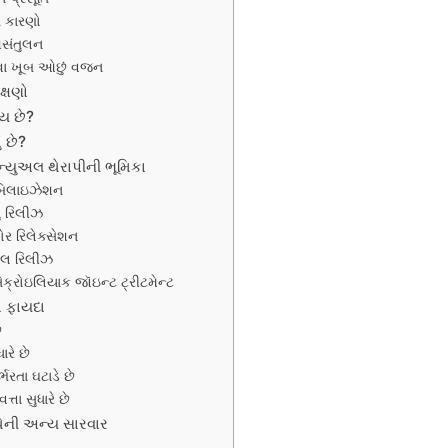
ત કારણો
અસંતુલન
વા ખૂબ ઓછું વજન
ક્ષણો
ાય છે?
ં છે?
ેન્યુઅલ થેરાપીની ભૂમિકા
બિલાઇઝેશન
યુ રિલીઝ
લોર રિલેક્સેશન
યલ રિલીઝ
ેક્રોઇલિયાક જૉઇન્ટ ટ્રીટમેન્ટ
ા ફાયદા
ે
રે છે
ભરતા ઘટાડે છે
તા સુધારે છે
થેની અન્ય સારવાર