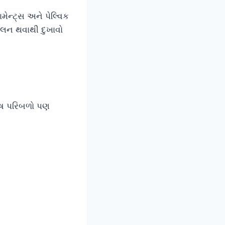
ેન્ટ્સ અને પેલ્વિક
ુલન થવાથી દુખાવો
શેષ પરિબળો પણ