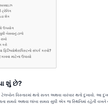
ક્સરસાઇઝ
 ટ્રેનિંગ
ડા શેક
નો ઉપયોગ
ુધી બેસવાનું ટાળો
 રાખો
 કરો
વા ફિઝિયોથેરાપિસ્ટનો સંપર્ક કરવો?
ટકાવવા માટેના ઉપાયો
 શું છે?
ટેલબોન વિસ્તારમાં થતો સતત અથવા વારંવાર થતો દુખાવો. આ દુખા
તા સમયે અથવા લાંબા સમય સુધી એક જ સ્થિતિમાં રહેતી વખતે 