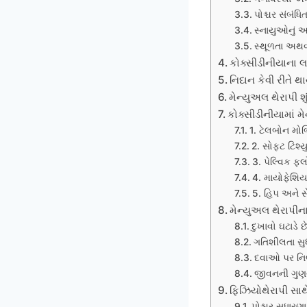
પોશ્ચર સંબંધિ
સ્નાયુઓનું 
સ્થૂળતા અથ
કોક્સીડીનીયાના લ
નિદાન કેવી રીતે થ
મેન્યુઅલ થેરાપી શુ
કોક્સીડીનીયામાં મ
1. ટેલબોન મો
2. સોફ્ટ ટિશ્
3. પેલ્વિક ફ્
4. માયોફેશિ
5. હિપ અને સ
મેન્યુઅલ થેરાપીન
દુખાવો ઘટાડે છ
ગતિશીલતા સુધા
દવાઓ પર નિર્
જીવનની ગુણવત્
ફિઝિયોથેરાપી સા
પોશ્ચર સુધારણા