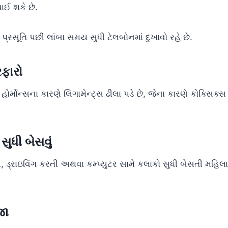
ચાઈ શકે છે.
્રસૂતિ પછી લાંબા સમય સુધી ટેલબોનમાં દુખાવો રહે છે.
રફારો
હોર્મોન્સના કારણે લિગામેન્ટ્સ ઢીલા પડે છે, જેના કારણે કોક્સિક્
સુધી બેસવું
 ડ્રાઇવિંગ કરતી અથવા કમ્પ્યુટર સામે કલાકો સુધી બેસતી મહ
જા