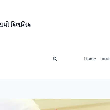
ાપી ક્લિનિક
Home
અમાર