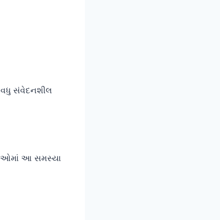
સ વધુ સંવેદનશીલ
િલાઓમાં આ સમસ્યા