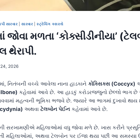
ાપી સારવાર
|
સારવાર
|
સ્ટ્રેચિંગ કસરતો
 જોવા મળતા ‘કોક્સીડીનીયા’ (ટે
અલ થેરાપી.
 24, 2026
ાં, નિતંબની વચ્ચે આવેલા નાના હાડકાને
કોક્સિક્સ (Coccyx)
અ
ilbone)
કહેવામાં આવે છે. આ હાડકું કરોડરજ્જુનો છેલ્લો ભાગ છ
વામાં મહત્વની ભૂમિકા ભજવે છે. જ્યારે આ ભાગમાં દુખાવો થાય છે 
ccydynia)
અથવા
ટેલબોન પેઈન
કહેવામાં આવે છે.
ષોની સરખામણીએ મહિલાઓમાં વધુ જોવા મળે છે. ખાસ કરીને પ્રસૂ
કરતી મહિલાઓમાં, અથવા ટેલબોન પર ઈજા થયા પછી આ સમસ્યા 