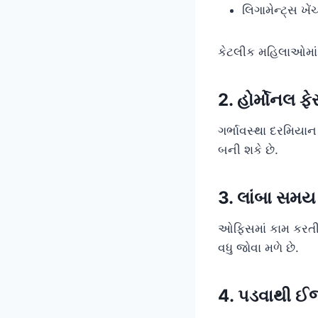
લિગામેન્ટ્સ ખેં
કેટલીક મહિલાઓમાં પ
2. હોર્મોનલ ફે
ગર્ભાવસ્થા દરમિયાન 
બની શકે છે.
3. લાંબા સમય 
ઓફિસમાં કામ કરતી,
વધુ જોવા મળે છે.
4. પડવાથી ઈ