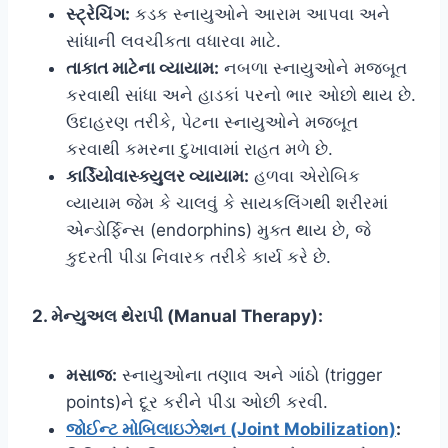
સ્ટ્રેચિંગ:
કડક સ્નાયુઓને આરામ આપવા અને
સાંધાની લવચીકતા વધારવા માટે.
તાકાત માટેના વ્યાયામ:
નબળા સ્નાયુઓને મજબૂત
કરવાથી સાંધા અને હાડકાં પરનો ભાર ઓછો થાય છે.
ઉદાહરણ તરીકે, પેટના સ્નાયુઓને મજબૂત
કરવાથી કમરના દુખાવામાં રાહત મળે છે.
કાર્ડિયોવાસ્ક્યુલર વ્યાયામ:
હળવા એરોબિક
વ્યાયામ જેમ કે ચાલવું કે સાયકલિંગથી શરીરમાં
એન્ડોર્ફિન્સ (endorphins) મુક્ત થાય છે, જે
કુદરતી પીડા નિવારક તરીકે કાર્ય કરે છે.
2. મેન્યુઅલ થેરાપી (Manual Therapy):
મસાજ:
સ્નાયુઓના તણાવ અને ગાંઠો (trigger
points)ને દૂર કરીને પીડા ઓછી કરવી.
જોઈન્ટ મોબિલાઇઝેશન (Joint Mobilization)
: