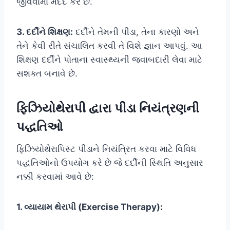
જીવવામાં મદદ કરે છે.
3. દર્દીને શિક્ષણ:
દર્દીને તેમની પીડા, તેના કારણો અને
તેને કેવી રીતે સંચાલિત કરવી તે વિશે જ્ઞાન આપવું. આ
શિક્ષણ દર્દીને પોતાના સ્વાસ્થ્યની જવાબદારી લેવા માટે
સશક્ત બનાવે છે.
ફિઝિયોથેરાપી દ્વારા પીડા નિયંત્રણની
પદ્ધતિઓ
ફિઝિયોથેરાપિસ્ટ પીડાને નિયંત્રિત કરવા માટે વિવિધ
પદ્ધતિઓનો ઉપયોગ કરે છે જે દર્દીની સ્થિતિ અનુસાર
નક્કી કરવામાં આવે છે:
1. વ્યાયામ થેરાપી (Exercise Therapy):