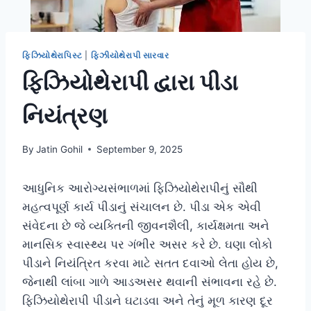
ફિઝિયોથેરાપિસ્ટ
|
ફિઝીયોથેરાપી સારવાર
ફિઝિયોથેરાપી દ્વારા પીડા
નિયંત્રણ
By
Jatin Gohil
September 9, 2025
આધુનિક આરોગ્યસંભાળમાં ફિઝિયોથેરાપીનું સૌથી
મહત્વપૂર્ણ કાર્ય પીડાનું સંચાલન છે. પીડા એક એવી
સંવેદના છે જે વ્યક્તિની જીવનશૈલી, કાર્યક્ષમતા અને
માનસિક સ્વાસ્થ્ય પર ગંભીર અસર કરે છે. ઘણા લોકો
પીડાને નિયંત્રિત કરવા માટે સતત દવાઓ લેતા હોય છે,
જેનાથી લાંબા ગાળે આડઅસર થવાની સંભાવના રહે છે.
ફિઝિયોથેરાપી પીડાને ઘટાડવા અને તેનું મૂળ કારણ દૂર