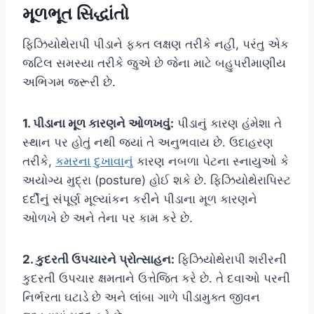
મૂળભૂત સિદ્ધાંતો
ફિઝિયોથેરાપી પીડાને ફક્ત લક્ષણ તરીકે નહીં, પરંતુ એક
જટિલ સમસ્યા તરીકે જુએ છે જેના માટે બહુપરીમાણીય
અભિગમ જરૂરી છે.
1. પીડાના મૂળ કારણને ઓળખવું:
પીડાનું કારણ હંમેશા તે
સ્થાન પર હોતું નથી જ્યાં તે અનુભવાય છે. ઉદાહરણ
તરીકે,
કમરના દુખાવાનું
કારણ નબળા પેટના સ્નાયુઓ કે
અયોગ્ય મુદ્રા (posture) હોઈ શકે છે. ફિઝિયોથેરાપિસ્ટ
દર્દીનું સંપૂર્ણ મૂલ્યાંકન કરીને પીડાના મૂળ કારણને
ઓળખે છે અને તેના પર કામ કરે છે.
2. કુદરતી ઉપચારને પ્રોત્સાહન:
ફિઝિયોથેરાપી શરીરની
કુદરતી ઉપચાર ક્ષમતાને ઉત્તેજિત કરે છે. તે દવાઓ પરની
નિર્ભરતા ઘટાડે છે અને લાંબા ગાળે પીડામુક્ત જીવન