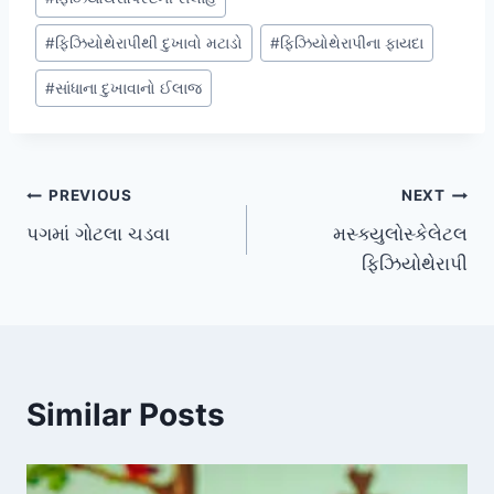
#
ફિઝિયોથેરાપીથી દુખાવો મટાડો
#
ફિઝિયોથેરાપીના ફાયદા
#
સાંધાના દુખાવાનો ઈલાજ
Post
PREVIOUS
NEXT
પગમાં ગોટલા ચડવા
મસ્ક્યુલોસ્કેલેટલ
navigation
ફિઝિયોથેરાપી
Similar Posts