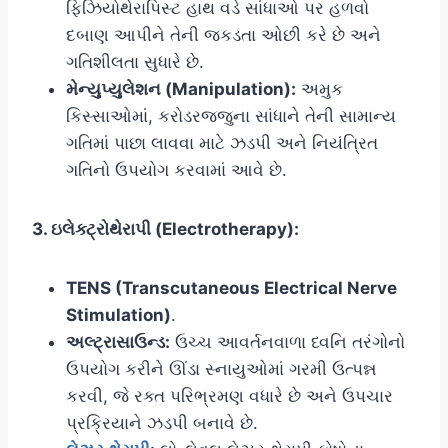
ફિઝિયોથેરાપિસ્ટ હાથ વડે સાંધાઓ પર હળવો
દબાણ આપીને તેની જકડતા ઓછી કરે છે અને
ગતિશીલતા સુધારે છે.
મેન્યુપ્યુલેશન (Manipulation):
અમુક
કિસ્સાઓમાં, કરોડરજ્જુના સાંધાને તેની સામાન્ય
ગતિમાં પાછા લાવવા માટે ઝડપી અને નિયંત્રિત
ગતિનો ઉપયોગ કરવામાં આવે છે.
3. ઇલેક્ટ્રોથેરાપી (Electrotherapy):
TENS (Transcutaneous Electrical Nerve
Stimulation)
.
અલ્ટ્રાસાઉન્ડ:
ઉચ્ચ આવર્તનવાળા ધ્વનિ તરંગોનો
ઉપયોગ કરીને ઊંડા સ્નાયુઓમાં ગરમી ઉત્પન્ન
કરવી, જે રક્ત પરિભ્રમણ વધારે છે અને ઉપચાર
પ્રક્રિયાને ઝડપી બનાવે છે.