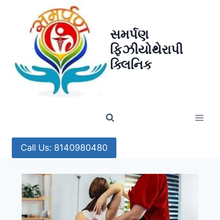
Skip
to
સમર્પણ
content
ફિઝીયોથેરાપી
ક્લિનિક
Call Us: 8140980480