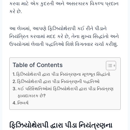
કરવા માટે એક કુદરતી અને અસરકારક વિકલ્પ પ્રદાન
કરે છે.
આ લેખમાં, આપણે ફિઝિયોથેરાપી કઈ રીતે પીડાને
નિયંત્રિત કરવામાં મદદ કરે છે, તેના મુખ્ય સિદ્ધાંતો અને
ઉપયોગમાં લેવાતી પદ્ધતિઓ વિશે વિગતવાર ચર્ચા કરીશું.
Table of Contents
ફિઝિયોથેરાપી દ્વારા પીડા નિયંત્રણના મૂળભૂત સિદ્ધાંતો
ફિઝિયોથેરાપી દ્વારા પીડા નિયંત્રણની પદ્ધતિઓ
કઈ પરિસ્થિતિઓમાં ફિઝિયોથેરાપી દ્વારા પીડા નિયંત્રણ
ફાયદાકારક છે?
નિષ્કર્ષ
ફિઝિયોથેરાપી દ્વારા પીડા નિયંત્રણના