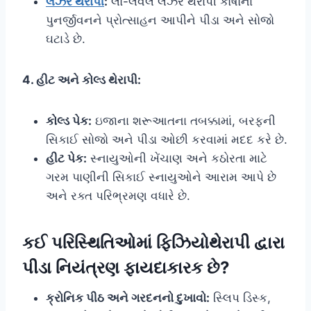
લેઝર થેરાપી
:
લો-લેવલ લેઝર થેરાપી કોષોના
પુનર્જીવનને પ્રોત્સાહન આપીને પીડા અને સોજો
ઘટાડે છે.
4. હીટ અને કોલ્ડ થેરાપી:
કોલ્ડ પેક:
ઇજાના શરૂઆતના તબક્કામાં, બરફની
સિકાઈ સોજો અને પીડા ઓછી કરવામાં મદદ કરે છે.
હીટ પેક:
સ્નાયુઓની ખેંચાણ અને કઠોરતા માટે
ગરમ પાણીની સિકાઈ સ્નાયુઓને આરામ આપે છે
અને રક્ત પરિભ્રમણ વધારે છે.
કઈ પરિસ્થિતિઓમાં ફિઝિયોથેરાપી દ્વારા
પીડા નિયંત્રણ ફાયદાકારક છે?
ક્રોનિક પીઠ અને ગરદનનો દુખાવો:
સ્લિપ ડિસ્ક,