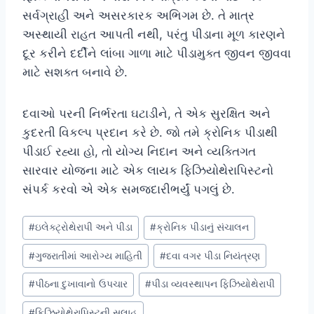
સર્વગ્રાહી અને અસરકારક અભિગમ છે. તે માત્ર
અસ્થાયી રાહત આપતી નથી, પરંતુ પીડાના મૂળ કારણને
દૂર કરીને દર્દીને લાંબા ગાળા માટે પીડામુક્ત જીવન જીવવા
માટે સશક્ત બનાવે છે.
દવાઓ પરની નિર્ભરતા ઘટાડીને, તે એક સુરક્ષિત અને
કુદરતી વિકલ્પ પ્રદાન કરે છે. જો તમે ક્રોનિક પીડાથી
પીડાઈ રહ્યા હો, તો યોગ્ય નિદાન અને વ્યક્તિગત
સારવાર યોજના માટે એક લાયક ફિઝિયોથેરાપિસ્ટનો
સંપર્ક કરવો એ એક સમજદારીભર્યું પગલું છે.
Post
#
ઇલેક્ટ્રોથેરાપી અને પીડા
#
ક્રોનિક પીડાનું સંચાલન
Tags:
#
ગુજરાતીમાં આરોગ્ય માહિતી
#
દવા વગર પીડા નિયંત્રણ
#
પીઠના દુખાવાનો ઉપચાર
#
પીડા વ્યવસ્થાપન ફિઝિયોથેરાપી
#
ફિઝિયોથેરાપિસ્ટની સલાહ