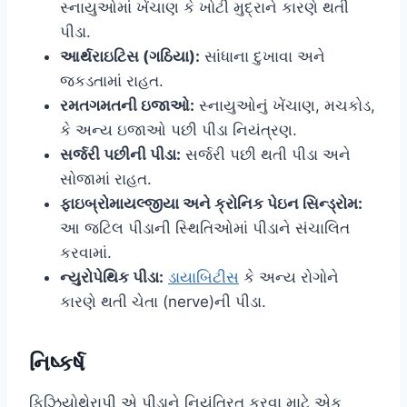
સ્નાયુઓમાં ખેંચાણ કે ખોટી મુદ્રાને કારણે થતી
પીડા.
આર્થરાઇટિસ (ગઠિયા):
સાંધાના દુખાવા અને
જકડતામાં રાહત.
રમતગમતની ઇજાઓ:
સ્નાયુઓનું ખેંચાણ, મચકોડ,
કે અન્ય ઇજાઓ પછી પીડા નિયંત્રણ.
સર્જરી પછીની પીડા:
સર્જરી પછી થતી પીડા અને
સોજામાં રાહત.
ફાઇબ્રોમાયલ્જીયા અને ક્રોનિક પેઇન સિન્ડ્રોમ:
આ જટિલ પીડાની સ્થિતિઓમાં પીડાને સંચાલિત
કરવામાં.
ન્યુરોપેથિક પીડા:
ડાયાબિટીસ
કે અન્ય રોગોને
કારણે થતી ચેતા (nerve)ની પીડા.
નિષ્કર્ષ
ફિઝિયોથેરાપી એ પીડાને નિયંત્રિત કરવા માટે એક