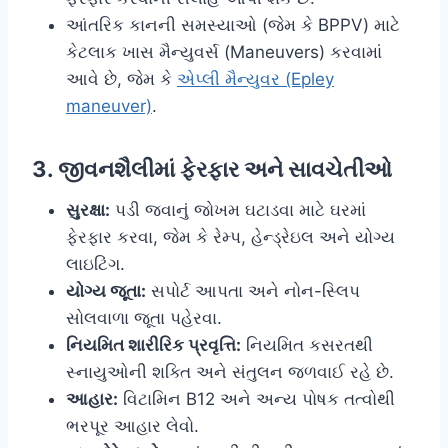
આંતરિક કાનની સમસ્યાઓ (જેમ કે BPPV) માટે
કેટલાક ખાસ મૈન્યુવર્સ (Maneuvers) કરવામાં
આવે છે, જેમ કે
એપ્લી મૈન્યુવર (Epley
maneuver)
.
3. જીવનશૈલીમાં ફેરફાર અને સાવચેતીઓ
સુરક્ષા:
પડી જવાનું જોખમ ઘટાડવા માટે ઘરમાં
ફેરફાર કરવા, જેમ કે રેમ્પ, હેન્ડ્રેઇલ અને યોગ્ય
લાઇટિંગ.
યોગ્ય જૂતા:
સપોર્ટ આપતા અને નોન-સ્લિપ
સોલવાળા જૂતા પહેરવા.
નિયમિત શારીરિક પ્રવૃત્તિ:
નિયમિત કસરતથી
સ્નાયુઓની શક્તિ અને સંતુલન જળવાઈ રહે છે.
આહાર:
વિટામિન B12 અને અન્ય પોષક તત્વોથી
ભરપૂર આહાર લેવો.