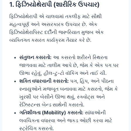
1. ફિઝિયોથેરાપી (શારીરિક ઉપચાર)
ફિઝિયોથેરાપી એ ચાલવામાં તકલીફ માટે સૌથી
મહત્વપૂર્ણ અને અસરકારક ઉપચાર છે. એક
ફિઝિયોથેરાપિસ્ટ દર્દીની જરૂરિયાત મુજબ એક
વ્યક્તિગત કસરત કાર્યક્રમ તૈયાર કરે છે.
સંતુલન કસરતો:
આ કસરતો શરીરને સ્થિરતા
જાળવવા માટે તાલીમ આપે છે, જેમ કે એક પગ પર
ઊભા રહેવું, હીલ-ટુ-ટો વૉકિંગ અને તાઈ ચી.
શક્તિ વધારવાની કસરતો:
પગ, હિપ, અને પીઠના
સ્નાયુઓને મજબૂત બનાવવા માટે કસરતો, જેમ કે
ખુરશી પર બેસીને ઊભા થવું, સ્ક્વોટ્સ અને
રેઝિસ્ટન્સ બેન્ડ સાથેની કસરતો.
ગતિશીલતા (Mobility) કસરતો:
સાંધાઓની
લવચિકતા વધારવા અને જકડ ઓછી કરવા માટે
સ્ટ્રેચિંગ કસરતો.