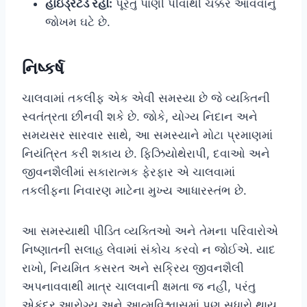
હાઇડ્રેટેડ રહો:
પૂરતું પાણી પીવાથી ચક્કર આવવાનું
જોખમ ઘટે છે.
નિષ્કર્ષ
ચાલવામાં તકલીફ એક એવી સમસ્યા છે જે વ્યક્તિની
સ્વતંત્રતા છીનવી શકે છે. જોકે, યોગ્ય નિદાન અને
સમયસર સારવાર સાથે, આ સમસ્યાને મોટા પ્રમાણમાં
નિયંત્રિત કરી શકાય છે. ફિઝિયોથેરાપી, દવાઓ અને
જીવનશૈલીમાં સકારાત્મક ફેરફાર એ ચાલવામાં
તકલીફના નિવારણ માટેના મુખ્ય આધારસ્તંભ છે.
આ સમસ્યાથી પીડિત વ્યક્તિઓ અને તેમના પરિવારોએ
નિષ્ણાતની સલાહ લેવામાં સંકોચ કરવો ન જોઈએ. યાદ
રાખો, નિયમિત કસરત અને સક્રિય જીવનશૈલી
અપનાવવાથી માત્ર ચાલવાની ક્ષમતા જ નહીં, પરંતુ
એકંદર આરોગ્ય અને આત્મવિશ્વાસમાં પણ સુધારો થાય