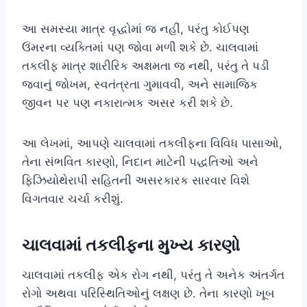
આ સમસ્યા માત્ર વૃદ્ધોમાં જ નહીં, પરંતુ કોઈપણ
ઉંમરના વ્યક્તિમાં પણ જોવા મળી શકે છે. ચાલવામાં
તકલીફ માત્ર શારીરિક અક્ષમતા જ નથી, પરંતુ તે પડી
જવાનું જોખમ, સ્વતંત્રતા ગુમાવવી, અને સામાજિક
જીવન પર પણ નકારાત્મક અસર કરી શકે છે.
આ લેખમાં, આપણે ચાલવામાં તકલીફના વિવિધ પાસાઓ,
તેના સંભવિત કારણો, નિદાન માટેની પદ્ધતિઓ અને
ફિઝિયોથેરાપી સહિતની અસરકારક સારવાર વિશે
વિગતવાર ચર્ચા કરીશું.
ચાલવામાં તકલીફના મુખ્ય કારણો
ચાલવામાં તકલીફ એક રોગ નથી, પરંતુ તે અનેક અંતર્ગત
રોગો અથવા પરિસ્થિતિઓનું લક્ષણ છે. તેના કારણો ખૂબ