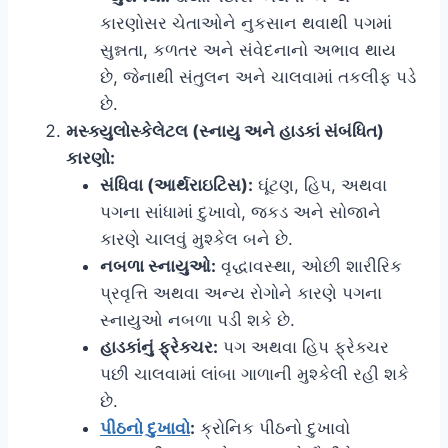
કારણોસર ચેતાઓને નુકસાન થવાથી પગમાં
સુન્નતા, કળતર અને સંવેદનાનો અભાવ થાય
છે, જેનાથી સંતુલન અને ચાલવામાં તકલીફ પડે
છે.
મસ્ક્યુલોસ્કેલેટલ (સ્નાયુ અને હાડકાં સંબંધિત)
કારણો:
સંધિવા (આર્થરાઇટિસ):
ઘૂંટણ, હિપ, અથવા
પગના સાંધામાં દુખાવો, જકડ અને સોજાને
કારણે ચાલવું મુશ્કેલ બને છે.
નબળા સ્નાયુઓ:
વૃદ્ધાવસ્થા, ઓછી શારીરિક
પ્રવૃત્તિ અથવા અન્ય રોગોને કારણે પગના
સ્નાયુઓ નબળા પડી શકે છે.
હાડકાંનું ફ્રેક્ચર:
પગ અથવા હિપ ફ્રેક્ચર
પછી ચાલવામાં લાંબા ગાળાની મુશ્કેલી રહી શકે
છે.
પીઠનો દુખાવો
:
ક્રોનિક પીઠનો દુખાવો