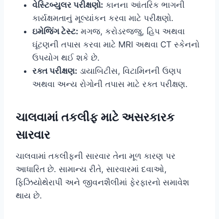
વેસ્ટિબ્યુલર પરીક્ષણો:
કાનના આંતરિક ભાગની
કાર્યક્ષમતાનું મૂલ્યાંકન કરવા માટે પરીક્ષણો.
ઇમેજિંગ ટેસ્ટ:
મગજ, કરોડરજ્જુ, હિપ અથવા
ઘૂંટણની તપાસ કરવા માટે MRI અથવા CT સ્કેનનો
ઉપયોગ થઈ શકે છે.
રક્ત પરીક્ષણ:
ડાયાબિટીસ, વિટામિનની ઉણપ
અથવા અન્ય રોગોની તપાસ માટે રક્ત પરીક્ષણ.
ચાલવામાં તકલીફ માટે અસરકારક
સારવાર
ચાલવામાં તકલીફની સારવાર તેના મૂળ કારણ પર
આધારિત છે. સામાન્ય રીતે, સારવારમાં દવાઓ,
ફિઝિયોથેરાપી અને જીવનશૈલીમાં ફેરફારનો સમાવેશ
થાય છે.