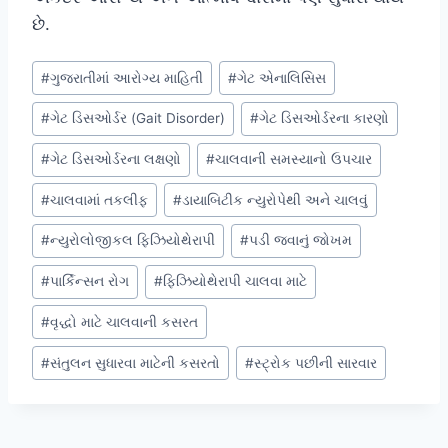
છે.
Post
#
ગુજરાતીમાં આરોગ્ય માહિતી
#
ગેટ એનાલિસિસ
Tags:
#
ગેટ ડિસઓર્ડર (Gait Disorder)
#
ગેટ ડિસઓર્ડરના કારણો
#
ગેટ ડિસઓર્ડરના લક્ષણો
#
ચાલવાની સમસ્યાનો ઉપચાર
#
ચાલવામાં તકલીફ
#
ડાયાબિટીક ન્યુરોપેથી અને ચાલવું
#
ન્યુરોલોજીકલ ફિઝિયોથેરાપી
#
પડી જવાનું જોખમ
#
પાર્કિન્સન રોગ
#
ફિઝિયોથેરાપી ચાલવા માટે
#
વૃદ્ધો માટે ચાલવાની કસરત
#
સંતુલન સુધારવા માટેની કસરતો
#
સ્ટ્રોક પછીની સારવાર