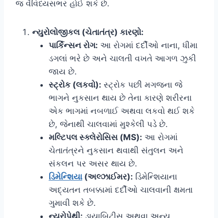
જ વૈવિધ્યસભર હોઈ શકે છે.
ન્યુરોલોજીકલ (ચેતાતંત્ર) કારણો:
પાર્કિન્સન રોગ:
આ રોગમાં દર્દીઓ નાના, ધીમા
ડગલાં ભરે છે અને ચાલતી વખતે આગળ ઝુકી
જાય છે.
સ્ટ્રોક (લકવો):
સ્ટ્રોક પછી મગજના જે
ભાગને નુકસાન થાય છે તેના કારણે શરીરના
એક ભાગમાં નબળાઈ અથવા લકવો થઈ શકે
છે, જેનાથી ચાલવામાં મુશ્કેલી પડે છે.
મલ્ટિપલ સ્ક્લેરોસિસ (MS):
આ રોગમાં
ચેતાતંત્રને નુકસાન થવાથી સંતુલન અને
સંકલન પર અસર થાય છે.
ડિમેન્શિયા
(અલ્ઝાઈમર):
ડિમેન્શિયાના
અદ્યતન તબક્કામાં દર્દીઓ ચાલવાની ક્ષમતા
ગુમાવી શકે છે.
ન્યુરોપેથી:
ડાયાબિટીસ અથવા અન્ય