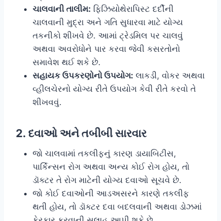
ચાલવાની તાલીમ:
ફિઝિયોથેરાપિસ્ટ દર્દીની
ચાલવાની મુદ્રા અને ગતિ સુધારવા માટે યોગ્ય
તકનીકો શીખવે છે. આમાં ટ્રેડમિલ પર ચાલવું
અથવા અવરોધોને પાર કરવા જેવી કસરતોનો
સમાવેશ થઈ શકે છે.
સહાયક ઉપકરણોનો ઉપયોગ:
લાકડી, વોકર અથવા
વ્હીલચેરનો યોગ્ય રીતે ઉપયોગ કેવી રીતે કરવો તે
શીખવવું.
2. દવાઓ અને તબીબી સારવાર
જો ચાલવામાં તકલીફનું કારણ ડાયાબિટીસ,
પાર્કિન્સન રોગ અથવા અન્ય કોઈ રોગ હોય, તો
ડૉક્ટર તે રોગ માટેની યોગ્ય દવાઓ સૂચવે છે.
જો કોઈ દવાઓની આડઅસરને કારણે તકલીફ
થતી હોય, તો ડૉક્ટર દવા બદલવાની અથવા ડોઝમાં
ફેરફાર કરવાની સલાહ આપી શકે છે.