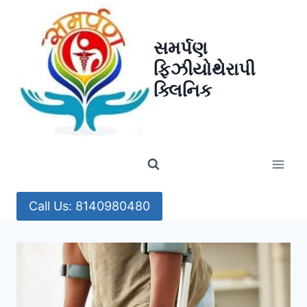
Skip
to
સમર્પણ
content
ફિઝીયોથેરાપી
ક્લિનિક
Call Us: 8140980480