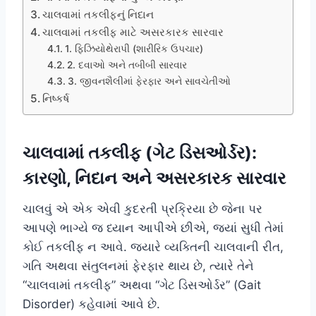
ચાલવામાં તકલીફનું નિદાન
ચાલવામાં તકલીફ માટે અસરકારક સારવાર
1. ફિઝિયોથેરાપી (શારીરિક ઉપચાર)
2. દવાઓ અને તબીબી સારવાર
3. જીવનશૈલીમાં ફેરફાર અને સાવચેતીઓ
નિષ્કર્ષ
ચાલવામાં તકલીફ (ગેટ ડિસઓર્ડર):
કારણો, નિદાન અને અસરકારક સારવાર
ચાલવું એ એક એવી કુદરતી પ્રક્રિયા છે જેના પર
આપણે ભાગ્યે જ ધ્યાન આપીએ છીએ, જ્યાં સુધી તેમાં
કોઈ તકલીફ ન આવે. જ્યારે વ્યક્તિની ચાલવાની રીત,
ગતિ અથવા સંતુલનમાં ફેરફાર થાય છે, ત્યારે તેને
“ચાલવામાં તકલીફ” અથવા “ગેટ ડિસઓર્ડર” (Gait
Disorder) કહેવામાં આવે છે.