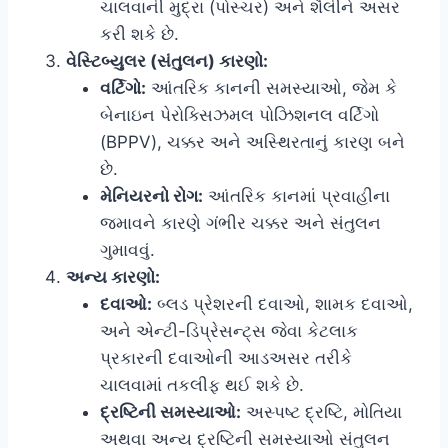
ચાલવાની મુદ્રા (પોસ્ચર) અને શૈલીને અસર
કરી શકે છે.
વેસ્ટિબ્યુલર (સંતુલન) કારણો:
વર્ટિગો:
આંતરિક કાનની સમસ્યાઓ, જેમ કે
બેનાઇન પેરોક્સિઝમલ પોઝિશનલ વર્ટિગો
(BPPV), ચક્કર અને અસ્થિરતાનું કારણ બને
છે.
મેનિયરનો રોગ:
આંતરિક કાનમાં પ્રવાહીના
જમાવને કારણે ગંભીર ચક્કર અને સંતુલન
ગુમાવવું.
અન્ય કારણો:
દવાઓ:
બ્લડ પ્રેશરની દવાઓ, શામક દવાઓ,
અને એન્ટી-ડિપ્રેસન્ટ્સ જેવા કેટલાક
પ્રકારની દવાઓની આડઅસર તરીકે
ચાલવામાં તકલીફ થઈ શકે છે.
દ્રષ્ટિની સમસ્યાઓ:
અસ્પષ્ટ દ્રષ્ટિ, મોતિયા
અથવા અન્ય દ્રષ્ટિની સમસ્યાઓ સંતુલન