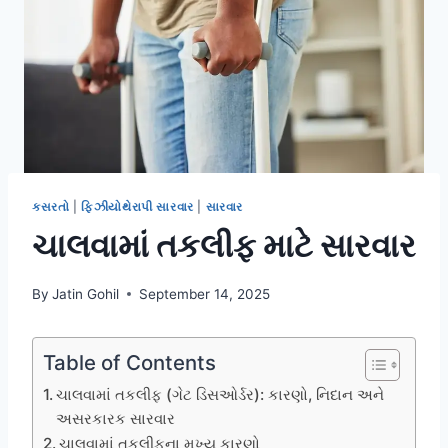
કસરતો
|
ફિઝીયોથેરાપી સારવાર
|
સારવાર
ચાલવામાં તકલીફ માટે સારવાર
By
Jatin Gohil
September 14, 2025
Table of Contents
ચાલવામાં તકલીફ (ગેટ ડિસઓર્ડર): કારણો, નિદાન અને
અસરકારક સારવાર
ચાલવામાં તકલીફના મુખ્ય કારણો