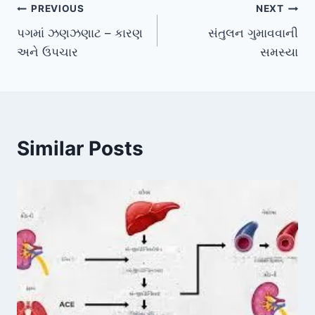
Post
PREVIOUS
NEXT
પગમાં ઝણઝણાટ – કારણ
સંતુલન ગુમાવવાની
navigation
અને ઉપચાર
સમસ્યા
Similar Posts