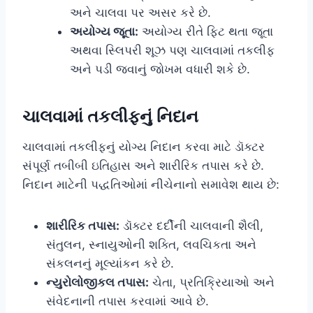
અને ચાલવા પર અસર કરે છે.
અયોગ્ય જૂતા:
અયોગ્ય રીતે ફિટ થતા જૂતા
અથવા સ્લિપરી શૂઝ પણ ચાલવામાં તકલીફ
અને પડી જવાનું જોખમ વધારી શકે છે.
ચાલવામાં તકલીફનું નિદાન
ચાલવામાં તકલીફનું યોગ્ય નિદાન કરવા માટે ડૉક્ટર
સંપૂર્ણ તબીબી ઇતિહાસ અને શારીરિક તપાસ કરે છે.
નિદાન માટેની પદ્ધતિઓમાં નીચેનાનો સમાવેશ થાય છે:
શારીરિક તપાસ:
ડૉક્ટર દર્દીની ચાલવાની શૈલી,
સંતુલન, સ્નાયુઓની શક્તિ, લવચિકતા અને
સંકલનનું મૂલ્યાંકન કરે છે.
ન્યુરોલોજીકલ તપાસ:
ચેતા, પ્રતિક્રિયાઓ અને
સંવેદનાની તપાસ કરવામાં આવે છે.