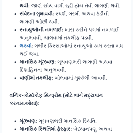
થવી:
જાણે સોય વાગી રહી હોય તેવી લાગણી થવી.
સંવેદના ગુમાવવી:
સ્પર્શ, ગરમી અથવા ઠંડીની
લાગણી ઓછી થવી.
સ્નાયુઓની નબળાઈ:
ખાસ કરીને પગમાં નબળાઈ
અનુભવવી, ચાલવામાં તકલીફ પડવી.
લકવો
:
ગંભીર કિસ્સાઓમાં સ્નાયુઓ કામ કરતા બંધ
થઈ જવા.
માનસિક મૂંઝવણ:
ગૂંચવણભરી લાગણી અથવા
દિશાહિનતા અનુભવવી.
વાણીમાં તકલીફ:
બોલવામાં મુશ્કેલી આવવી.
વર્નિક-કોર્સાકોફ સિન્ડ્રોમ (મોટે ભાગે મદ્યપાન
કરનારાઓમાં):
મૂંઝવણ:
ગૂંચવણભરી માનસિક સ્થિતિ.
માનસિક સ્થિતિમાં ફેરફાર:
બેધ્યાનપણું અથવા