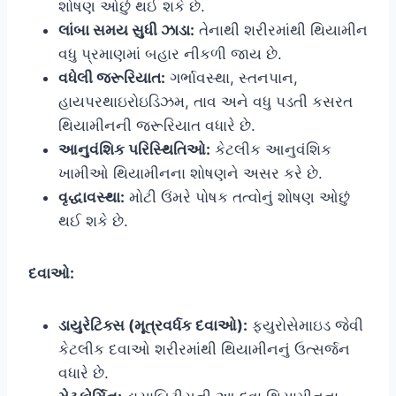
શોષણ ઓછું થઈ શકે છે.
લાંબા સમય સુધી ઝાડા:
તેનાથી શરીરમાંથી થિયામીન
વધુ પ્રમાણમાં બહાર નીકળી જાય છે.
વધેલી જરૂરિયાત:
ગર્ભાવસ્થા, સ્તનપાન,
હાયપરથાઇરોઇડિઝમ, તાવ અને વધુ પડતી કસરત
થિયામીનની જરૂરિયાત વધારે છે.
આનુવંશિક પરિસ્થિતિઓ:
કેટલીક આનુવંશિક
ખામીઓ થિયામીનના શોષણને અસર કરે છે.
વૃદ્ધાવસ્થા:
મોટી ઉંમરે પોષક તત્વોનું શોષણ ઓછું
થઈ શકે છે.
દવાઓ:
ડાયુરેટિક્સ (મૂત્રવર્ધક દવાઓ):
ફ્યુરોસેમાઇડ જેવી
કેટલીક દવાઓ શરીરમાંથી થિયામીનનું ઉત્સર્જન
વધારે છે.