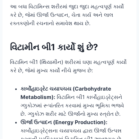
આ બધા વિટામિન્સ શરીરમાં જુદા જુદા મહત્વપૂર્ણ કાર્યો
કરે છે, જેમાં ઊર્જા ઉત્પાદન, ચેતા કાર્ય અને લાલ
રક્તકણોની રચનાનો સમાવેશ થાય છે.
વિટામીન બી1 કાર્યો શું છે?
વિટામિન બી1 (થિયામીન) શરીરમાં ઘણા મહત્વપૂર્ણ કાર્યો
કરે છે, જેમાં મુખ્ય કાર્યો નીચે મુજબ છે:
કાર્બોહાઇડ્રેટ ચયાપચય (Carbohydrate
Metabolism):
વિટામિન બી1 કાર્બોહાઇડ્રેટ્સને
ગ્લુકોઝમાં રૂપાંતરિત કરવામાં મુખ્ય ભૂમિકા ભજવે
છે. ગ્લુકોઝ શરીર માટે ઊર્જાનો મુખ્ય સ્ત્રોત છે.
ઊર્જા ઉત્પાદન (Energy Production):
કાર્બોહાઇડ્રેટ્સના ચયાપચય દ્વારા ઊર્જા ઉત્પન્ન
કરવાની પ્રક્રિયામાં વિટામિન બી1 આવશ્યક છે.