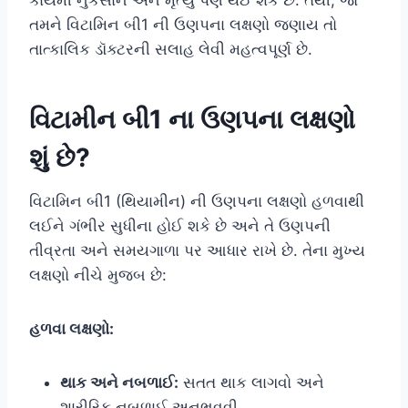
તમને વિટામિન બી1 ની ઉણપના લક્ષણો જણાય તો
તાત્કાલિક ડૉક્ટરની સલાહ લેવી મહત્વપૂર્ણ છે.
વિટામીન બી1 ના ઉણપના લક્ષણો
શું છે?
વિટામિન બી1 (થિયામીન) ની ઉણપના લક્ષણો હળવાથી
લઈને ગંભીર સુધીના હોઈ શકે છે અને તે ઉણપની
તીવ્રતા અને સમયગાળા પર આધાર રાખે છે. તેના મુખ્ય
લક્ષણો નીચે મુજબ છે:
હળવા લક્ષણો:
થાક અને નબળાઈ:
સતત થાક લાગવો અને
શારીરિક નબળાઈ અનુભવવી.