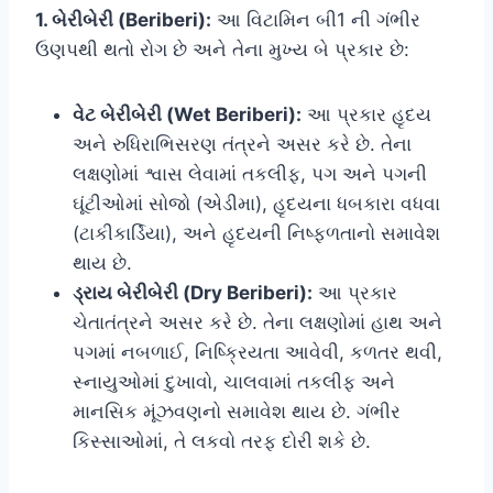
1. બેરીબેરી (Beriberi):
આ વિટામિન બી1 ની ગંભીર
ઉણપથી થતો રોગ છે અને તેના મુખ્ય બે પ્રકાર છે:
વેટ બેરીબેરી (Wet Beriberi):
આ પ્રકાર હૃદય
અને રુધિરાભિસરણ તંત્રને અસર કરે છે. તેના
લક્ષણોમાં શ્વાસ લેવામાં તકલીફ, પગ અને પગની
ઘૂંટીઓમાં સોજો (એડીમા), હૃદયના ધબકારા વધવા
(ટાકીકાર્ડિયા), અને હૃદયની નિષ્ફળતાનો સમાવેશ
થાય છે.
ડ્રાય બેરીબેરી (Dry Beriberi):
આ પ્રકાર
ચેતાતંત્રને અસર કરે છે. તેના લક્ષણોમાં હાથ અને
પગમાં નબળાઈ, નિષ્ક્રિયતા આવેવી, કળતર થવી,
સ્નાયુઓમાં દુખાવો, ચાલવામાં તકલીફ અને
માનસિક મૂંઝવણનો સમાવેશ થાય છે. ગંભીર
કિસ્સાઓમાં, તે લકવો તરફ દોરી શકે છે.