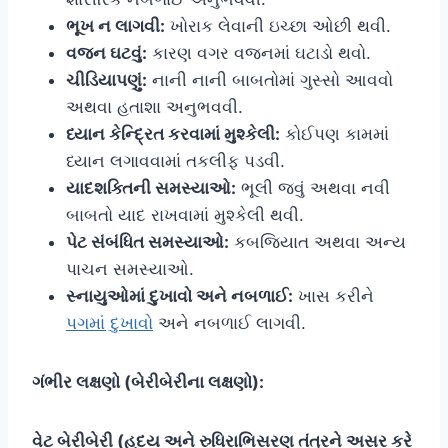
ભૂખ ન લાગવી:
ખોરાક લેવાની ઇચ્છા ઓછી થવી.
વજન ઘટવું:
કારણ વગર વજનમાં ઘટાડો થવો.
ચીડિયાપણું:
નાની નાની બાબતોમાં ગુસ્સો આવવો
અથવા હતાશા અનુભવવી.
ધ્યાન કેન્દ્રિત કરવામાં મુશ્કેલી:
કોઈપણ કામમાં
ધ્યાન લગાવવામાં તકલીફ પડવી.
યાદશક્તિની સમસ્યાઓ:
ભૂલી જવું અથવા નવી
બાબતો યાદ રાખવામાં મુશ્કેલી થવી.
પેટ સંબંધિત સમસ્યાઓ:
કબજિયાત અથવા અન્ય
પાચન સમસ્યાઓ.
સ્નાયુઓમાં દુખાવો અને નબળાઈ:
ખાસ કરીને
પગમાં દુખાવો
અને નબળાઈ લાગવી.
ગંભીર લક્ષણો (બેરીબેરીના લક્ષણો):
વેટ બેરીબેરી (હૃદય અને રુધિરાભિસરણ તંત્રને અસર કરે