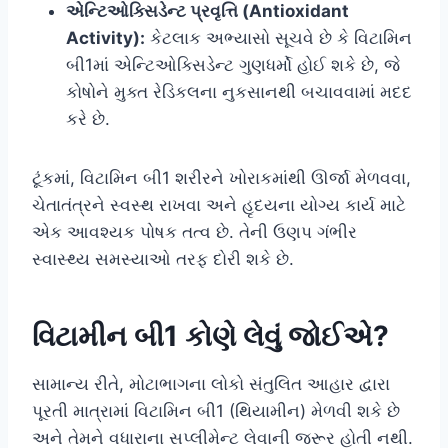
એન્ટિઓક્સિડેન્ટ પ્રવૃત્તિ (Antioxidant
Activity):
કેટલાક અભ્યાસો સૂચવે છે કે વિટામિન
બી1માં એન્ટિઓક્સિડેન્ટ ગુણધર્મો હોઈ શકે છે, જે
કોષોને મુક્ત રેડિકલના નુકસાનથી બચાવવામાં મદદ
કરે છે.
ટૂંકમાં, વિટામિન બી1 શરીરને ખોરાકમાંથી ઊર્જા મેળવવા,
ચેતાતંત્રને સ્વસ્થ રાખવા અને હૃદયના યોગ્ય કાર્ય માટે
એક આવશ્યક પોષક તત્વ છે. તેની ઉણપ ગંભીર
સ્વાસ્થ્ય સમસ્યાઓ તરફ દોરી શકે છે.
વિટામીન બી1 કોણે લેવું જોઈએ?
સામાન્ય રીતે, મોટાભાગના લોકો સંતુલિત આહાર દ્વારા
પૂરતી માત્રામાં વિટામિન બી1 (થિયામીન) મેળવી શકે છે
અને તેમને વધારાના સપ્લીમેન્ટ લેવાની જરૂર હોતી નથી.