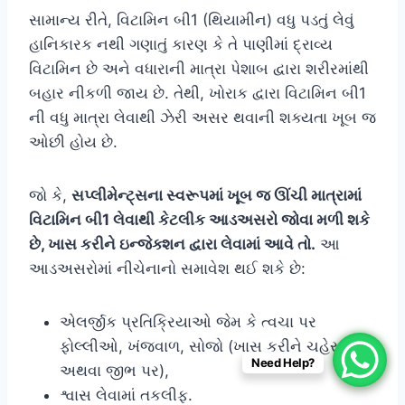
સામાન્ય રીતે, વિટામિન બી1 (થિયામીન) વધુ પડતું લેવું
હાનિકારક નથી ગણાતું કારણ કે તે પાણીમાં દ્રાવ્ય
વિટામિન છે અને વધારાની માત્રા પેશાબ દ્વારા શરીરમાંથી
બહાર નીકળી જાય છે. તેથી, ખોરાક દ્વારા વિટામિન બી1
ની વધુ માત્રા લેવાથી ઝેરી અસર થવાની શક્યતા ખૂબ જ
ઓછી હોય છે.
જો કે,
સપ્લીમેન્ટ્સના સ્વરૂપમાં ખૂબ જ ઊંચી માત્રામાં
વિટામિન બી1 લેવાથી કેટલીક આડઅસરો જોવા મળી શકે
છે, ખાસ કરીને ઇન્જેક્શન દ્વારા લેવામાં આવે તો.
આ
આડઅસરોમાં નીચેનાનો સમાવેશ થઈ શકે છે:
એલર્જીક પ્રતિક્રિયાઓ જેમ કે ત્વચા પર
ફોલ્લીઓ, ખંજવાળ, સોજો (ખાસ કરીને ચહેરા, હોઠ
Need Help?
અથવા જીભ પર),
શ્વાસ લેવામાં તકલીફ.