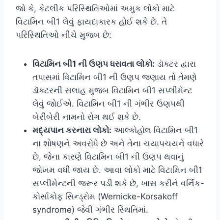
જો કે, કેટલીક પરિસ્થિતિઓમાં અમુક લોકો માટે
વિટામિન બી1 લેવું ફાયદાકારક હોઈ શકે છે. તે
પરિસ્થિતિઓ નીચે મુજબ છે:
વિટામિન બી1 ની ઉણપ ધરાવતા લોકો:
ડૉક્ટર દ્વારા
તપાસમાં વિટામિન બી1 ની ઉણપ જણાય તો તેમણે
ડૉક્ટરની સલાહ મુજબ વિટામિન બી1 સપ્લીમેન્ટ
લેવું જોઈએ. વિટામિન બી1 ની ગંભીર ઉણપથી
બેરીબેરી નામનો રોગ થઈ શકે છે.
મદ્યપાન કરનારા લોકો:
આલ્કોહોલ વિટામિન બી1
ના શોષણને અવરોધે છે અને તેના ચયાપચયને વધારે
છે, જેના કારણે વિટામિન બી1 ની ઉણપ થવાનું
જોખમ વધી જાય છે. આવા લોકો માટે વિટામિન બી1
સપ્લીમેન્ટની જરૂર પડી શકે છે, ખાસ કરીને વર્નિક-
કોર્સાકોફ સિન્ડ્રોમ (Wernicke-Korsakoff
syndrome) જેવી ગંભીર સ્થિતિમાં.