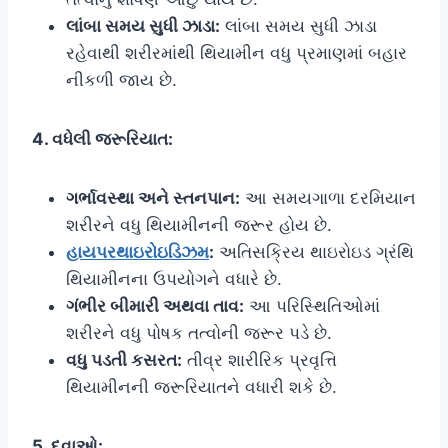
લાંબા સમય સુધી ઝાડા:
લાંબા સમય સુધી ઝાડા
રહેવાથી શરીરમાંથી થિયામીન વધુ પ્રમાણમાં બહાર
નીકળી જાય છે.
4. વધેલી જરૂરિયાત:
ગર્ભાવસ્થા અને સ્તનપાન:
આ સમયગાળા દરમિયાન
શરીરને વધુ થિયામીનની જરૂર હોય છે.
હાયપરથાઇરોઇડિઝમ
:
અતિસક્રિય થાઇરોઇડ ગ્રંથિ
થિયામીનના ઉપયોગને વધારે છે.
ગંભીર બીમારી અથવા તાવ:
આ પરિસ્થિતિઓમાં
શરીરને વધુ પોષક તત્વોની જરૂર પડે છે.
વધુ પડતી કસરત:
તીવ્ર શારીરિક પ્રવૃત્તિ
થિયામીનની જરૂરિયાતને વધારી શકે છે.
5. દવાઓ: