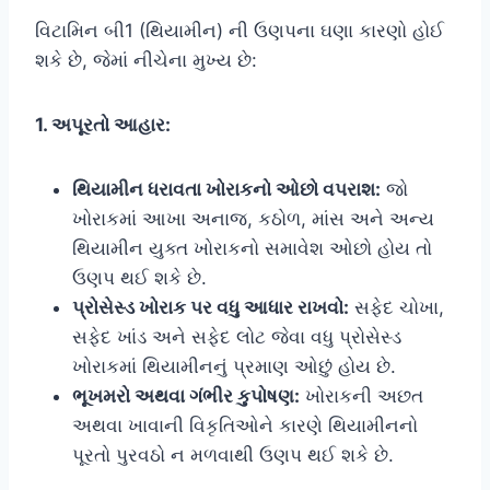
વિટામિન બી1 (થિયામીન) ની ઉણપના ઘણા કારણો હોઈ
શકે છે, જેમાં નીચેના મુખ્ય છે:
1. અપૂરતો આહાર:
થિયામીન ધરાવતા ખોરાકનો ઓછો વપરાશ:
જો
ખોરાકમાં આખા અનાજ, કઠોળ, માંસ અને અન્ય
થિયામીન યુક્ત ખોરાકનો સમાવેશ ઓછો હોય તો
ઉણપ થઈ શકે છે.
પ્રોસેસ્ડ ખોરાક પર વધુ આધાર રાખવો:
સફેદ ચોખા,
સફેદ ખાંડ અને સફેદ લોટ જેવા વધુ પ્રોસેસ્ડ
ખોરાકમાં થિયામીનનું પ્રમાણ ઓછું હોય છે.
ભૂખમરો અથવા ગંભીર કુપોષણ:
ખોરાકની અછત
અથવા ખાવાની વિકૃતિઓને કારણે થિયામીનનો
પૂરતો પુરવઠો ન મળવાથી ઉણપ થઈ શકે છે.