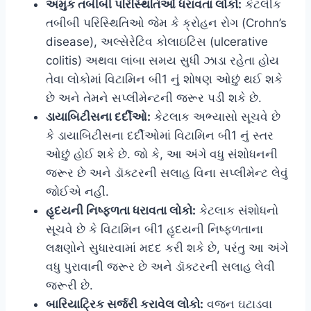
અમુક તબીબી પરિસ્થિતિઓ ધરાવતા લોકો:
કેટલીક
તબીબી પરિસ્થિતિઓ જેમ કે ક્રોહન રોગ (Crohn’s
disease), અલ્સેરેટિવ કોલાઇટિસ (ulcerative
colitis) અથવા લાંબા સમય સુધી ઝાડા રહેતા હોય
તેવા લોકોમાં વિટામિન બી1 નું શોષણ ઓછું થઈ શકે
છે અને તેમને સપ્લીમેન્ટની જરૂર પડી શકે છે.
ડાયાબિટીસના દર્દીઓ:
કેટલાક અભ્યાસો સૂચવે છે
કે ડાયાબિટીસના દર્દીઓમાં વિટામિન બી1 નું સ્તર
ઓછું હોઈ શકે છે. જો કે, આ અંગે વધુ સંશોધનની
જરૂર છે અને ડૉક્ટરની સલાહ વિના સપ્લીમેન્ટ લેવું
જોઈએ નહીં.
હૃદયની નિષ્ફળતા ધરાવતા લોકો:
કેટલાક સંશોધનો
સૂચવે છે કે વિટામિન બી1 હૃદયની નિષ્ફળતાના
લક્ષણોને સુધારવામાં મદદ કરી શકે છે, પરંતુ આ અંગે
વધુ પુરાવાની જરૂર છે અને ડૉક્ટરની સલાહ લેવી
જરૂરી છે.
બારિયાટ્રિક સર્જરી કરાવેલ લોકો:
વજન ઘટાડવા