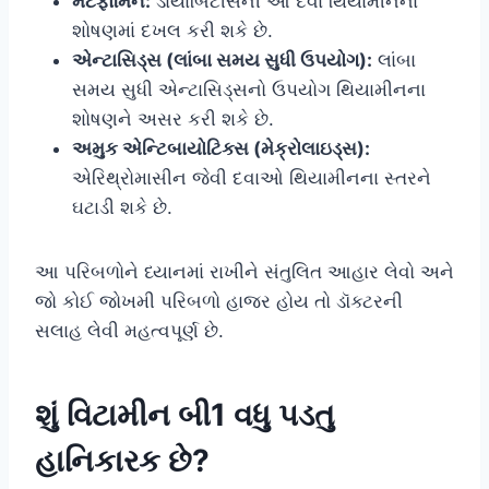
મેટફોર્મિન:
ડાયાબિટીસની આ દવા થિયામીનના
શોષણમાં દખલ કરી શકે છે.
એન્ટાસિડ્સ (લાંબા સમય સુધી ઉપયોગ):
લાંબા
સમય સુધી એન્ટાસિડ્સનો ઉપયોગ થિયામીનના
શોષણને અસર કરી શકે છે.
અમુક એન્ટિબાયોટિક્સ (મેક્રોલાઇડ્સ):
એરિથ્રોમાસીન જેવી દવાઓ થિયામીનના સ્તરને
ઘટાડી શકે છે.
આ પરિબળોને ધ્યાનમાં રાખીને સંતુલિત આહાર લેવો અને
જો કોઈ જોખમી પરિબળો હાજર હોય તો ડૉક્ટરની
સલાહ લેવી મહત્વપૂર્ણ છે.
શું વિટામીન બી1 વધુ પડતુ
હાનિકારક છે?