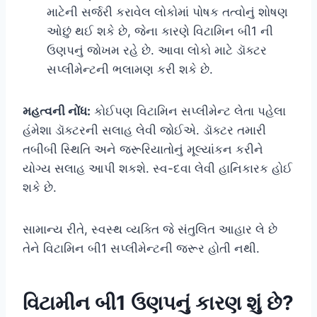
માટેની સર્જરી કરાવેલ લોકોમાં પોષક તત્વોનું શોષણ
ઓછું થઈ શકે છે, જેના કારણે વિટામિન બી1 ની
ઉણપનું જોખમ રહે છે. આવા લોકો માટે ડૉક્ટર
સપ્લીમેન્ટની ભલામણ કરી શકે છે.
મહત્વની નોંધ:
કોઈપણ વિટામિન સપ્લીમેન્ટ લેતા પહેલા
હંમેશા ડૉક્ટરની સલાહ લેવી જોઈએ. ડૉક્ટર તમારી
તબીબી સ્થિતિ અને જરૂરિયાતોનું મૂલ્યાંકન કરીને
યોગ્ય સલાહ આપી શકશે. સ્વ-દવા લેવી હાનિકારક હોઈ
શકે છે.
સામાન્ય રીતે, સ્વસ્થ વ્યક્તિ જે સંતુલિત આહાર લે છે
તેને વિટામિન બી1 સપ્લીમેન્ટની જરૂર હોતી નથી.
વિટામીન બી1 ઉણપનું કારણ શું છે?