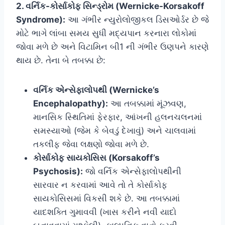
2. વર્નિક-કોર્સાકોફ સિન્ડ્રોમ (Wernicke-Korsakoff
Syndrome):
આ ગંભીર ન્યુરોલોજીકલ ડિસઓર્ડર છે જે
મોટે ભાગે લાંબા સમય સુધી મદ્યપાન કરનારા લોકોમાં
જોવા મળે છે અને વિટામિન બી1 ની ગંભીર ઉણપને કારણે
થાય છે. તેના બે તબક્કા છે:
વર્નિક એન્સેફાલોપથી (Wernicke’s
Encephalopathy):
આ તબક્કામાં મૂંઝવણ,
માનસિક સ્થિતિમાં ફેરફાર, આંખની હલનચલનમાં
સમસ્યાઓ (જેમ કે બેવડું દેખાવું) અને ચાલવામાં
તકલીફ જેવા લક્ષણો જોવા મળે છે.
કોર્સાકોફ સાયકોસિસ (Korsakoff’s
Psychosis):
જો વર્નિક એન્સેફાલોપથીની
સારવાર ન કરવામાં આવે તો તે કોર્સાકોફ
સાયકોસિસમાં વિકસી શકે છે. આ તબક્કામાં
યાદશક્તિ ગુમાવવી (ખાસ કરીને નવી યાદો