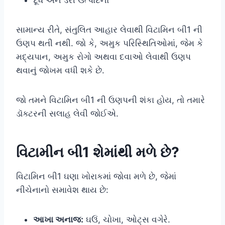
સામાન્ય રીતે, સંતુલિત આહાર લેવાથી વિટામિન બી1 ની
ઉણપ થતી નથી. જો કે, અમુક પરિસ્થિતિઓમાં, જેમ કે
મદ્યપાન, અમુક રોગો અથવા દવાઓ લેવાથી ઉણપ
થવાનું જોખમ વધી શકે છે.
જો તમને વિટામિન બી1 ની ઉણપની શંકા હોય, તો તમારે
ડૉક્ટરની સલાહ લેવી જોઈએ.
વિટામીન બી1 શેમાંથી મળે છે?
વિટામિન બી1 ઘણા ખોરાકમાં જોવા મળે છે, જેમાં
નીચેનાનો સમાવેશ થાય છે:
આખા અનાજ:
ઘઉં, ચોખા, ઓટ્સ વગેરે.