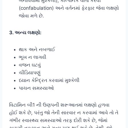
બનાવવામાં મુશ્કેલી), કાલ્પનિક વાતો કરવી
(confabulation) અને વર્તનમાં ફેરફાર જેવા લક્ષણો
જોવા મળે છે.
3. અન્ય લક્ષણો:
થાક અને નબળાઈ
ભૂખ ન લાગવી
વજન ઘટવું
ચીડિયાપણું
ધ્યાન કેન્દ્રિત કરવામાં મુશ્કેલી
પાચન સમસ્યાઓ
વિટામિન બી1 ની ઉણપની શરૂઆતમાં લક્ષણો હળવા
હોઈ શકે છે, પરંતુ જો તેની સારવાર ન કરવામાં આવે તો તે
ગંભીર સ્વાસ્થ્ય સમસ્યાઓ તરફ દોરી શકે છે, જેમાં
કાયમી નુકસાન અને મૃત્યુ પણ થઈ શકે છે. તેથી, જો