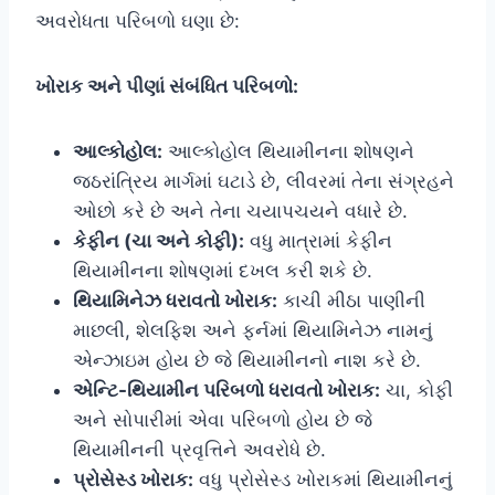
અવરોધતા પરિબળો ઘણા છે:
ખોરાક અને પીણાં સંબંધિત પરિબળો:
આલ્કોહોલ:
આલ્કોહોલ થિયામીનના શોષણને
જઠરાંત્રિય માર્ગમાં ઘટાડે છે, લીવરમાં તેના સંગ્રહને
ઓછો કરે છે અને તેના ચયાપચયને વધારે છે.
કેફીન (ચા અને કોફી):
વધુ માત્રામાં કેફીન
થિયામીનના શોષણમાં દખલ કરી શકે છે.
થિયામિનેઝ ધરાવતો ખોરાક:
કાચી મીઠા પાણીની
માછલી, શેલફિશ અને ફર્નમાં થિયામિનેઝ નામનું
એન્ઝાઇમ હોય છે જે થિયામીનનો નાશ કરે છે.
એન્ટિ-થિયામીન પરિબળો ધરાવતો ખોરાક:
ચા, કોફી
અને સોપારીમાં એવા પરિબળો હોય છે જે
થિયામીનની પ્રવૃત્તિને અવરોધે છે.
પ્રોસેસ્ડ ખોરાક:
વધુ પ્રોસેસ્ડ ખોરાકમાં થિયામીનનું