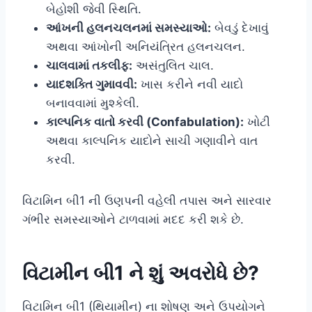
બેહોશી જેવી સ્થિતિ.
આંખની હલનચલનમાં સમસ્યાઓ:
બેવડું દેખાવું
અથવા આંખોની અનિયંત્રિત હલનચલન.
ચાલવામાં તકલીફ:
અસંતુલિત ચાલ.
યાદશક્તિ ગુમાવવી:
ખાસ કરીને નવી યાદો
બનાવવામાં મુશ્કેલી.
કાલ્પનિક વાતો કરવી (Confabulation):
ખોટી
અથવા કાલ્પનિક યાદોને સાચી ગણાવીને વાત
કરવી.
વિટામિન બી1 ની ઉણપની વહેલી તપાસ અને સારવાર
ગંભીર સમસ્યાઓને ટાળવામાં મદદ કરી શકે છે.
વિટામીન બી1 ને શું અવરોધે છે?
વિટામિન બી1 (થિયામીન) ના શોષણ અને ઉપયોગને