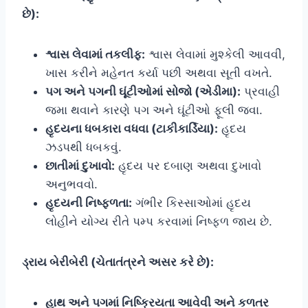
છે):
શ્વાસ લેવામાં તકલીફ:
શ્વાસ લેવામાં મુશ્કેલી આવવી,
ખાસ કરીને મહેનત કર્યા પછી અથવા સૂતી વખતે.
પગ અને પગની ઘૂંટીઓમાં સોજો (એડીમા):
પ્રવાહી
જમા થવાને કારણે પગ અને ઘૂંટીઓ ફૂલી જવા.
હૃદયના ધબકારા વધવા (ટાકીકાર્ડિયા):
હૃદય
ઝડપથી ધબકવું.
છાતીમાં દુખાવો:
હૃદય પર દબાણ અથવા દુખાવો
અનુભવવો.
હૃદયની નિષ્ફળતા:
ગંભીર કિસ્સાઓમાં હૃદય
લોહીને યોગ્ય રીતે પમ્પ કરવામાં નિષ્ફળ જાય છે.
ડ્રાય બેરીબેરી (ચેતાતંત્રને અસર કરે છે):
હાથ અને પગમાં નિષ્ક્રિયતા આવેવી અને કળતર