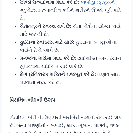
ઊર્જા ઉત્પાદનમાં મદદ કરે છે:
કાર્બોહાઇડ્રેટ્સને
ગ્લુકોઝમાં રૂપાંતરિત કરીને શરીરને ઊર્જા પૂરી પાડે
છે.
ચેતાતંત્રને સ્વસ્થ રાખે છે:
ચેતા કોષોના યોગ્ય કાર્ય
માટે જરૂરી છે.
હૃદયના સ્વાસ્થ્ય માટે સારું:
હૃદયના સ્નાયુઓના
કાર્યને ટેકો આપે છે.
મગજના કાર્યમાં મદદ કરે છે:
યાદશક્તિ અને ધ્યાન
સુધારવામાં મદદરૂપ થઈ શકે છે.
રોગપ્રતિકારક શક્તિને મજબૂત કરે છે:
તણાવ સામે
લડવામાં મદદ કરે છે.
વિટામિન બી1 ની ઉણપ:
વિટામિન બી1 ની ઉણપથી બેરીબેરી નામનો રોગ થઈ શકે
છે, જેના લક્ષણોમાં નબળાઈ, થાક, ભૂખ ન લાગવી, વજન