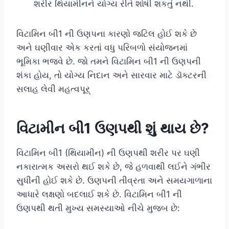
શરીર થિયામીનને યોગ્ય રીતે શોષી શકતું નથી.
વિટામિન બી1 ની ઉણપના કારણો જટિલ હોઈ શકે છે
અને ઘણીવાર એક કરતાં વધુ પરિબળો સંયોજનમાં
ભૂમિકા ભજવે છે. જો તમને વિટામિન બી1 ની ઉણપની
શંકા હોય, તો યોગ્ય નિદાન અને સારવાર માટે ડૉક્ટરની
સલાહ લેવી મહત્વપૂર્
વિટામીન બી1 ઉણપથી શું થાય છે?
વિટામિન બી1 (થિયામીન) ની ઉણપથી શરીર પર ઘણી
નકારાત્મક અસરો થઈ શકે છે, જે હળવાથી લઈને ગંભીર
સુધીની હોઈ શકે છે. ઉણપની તીવ્રતા અને સમયગાળાના
આધારે લક્ષણો બદલાઈ શકે છે. વિટામિન બી1 ની
ઉણપથી થતી મુખ્ય સમસ્યાઓ નીચે મુજબ છે: