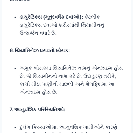
ડાયુરેટિક્સ (મૂત્રવર્ધક દવાઓ):
કેટલીક
ડાયુરેટિક્સ દવાઓ શરીરમાંથી થિયામીનનું
ઉત્સર્જન વધારે છે.
6. થિયામિનેઝ ધરાવતો ખોરાક:
અમુક ખોરાકમાં થિયામિનેઝ નામનું એન્ઝાઇમ હોય
છે, જે થિયામીનનો નાશ કરે છે. ઉદાહરણ તરીકે,
કાચી મીઠા પાણીની માછલી અને શેલફિશમાં આ
એન્ઝાઇમ હોય છે.
7. આનુવંશિક પરિસ્થિતિઓ:
દુર્લભ કિસ્સાઓમાં, આનુવંશિક ખામીઓને કારણે