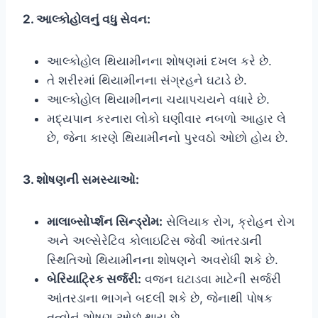
2. આલ્કોહોલનું વધુ સેવન:
આલ્કોહોલ થિયામીનના શોષણમાં દખલ કરે છે.
તે શરીરમાં થિયામીનના સંગ્રહને ઘટાડે છે.
આલ્કોહોલ થિયામીનના ચયાપચયને વધારે છે.
મદ્યપાન કરનારા લોકો ઘણીવાર નબળો આહાર લે
છે, જેના કારણે થિયામીનનો પુરવઠો ઓછો હોય છે.
3. શોષણની સમસ્યાઓ:
માલાબ્સોર્પ્શન સિન્ડ્રોમ:
સેલિયાક રોગ, ક્રોહન રોગ
અને અલ્સેરેટિવ કોલાઇટિસ જેવી આંતરડાની
સ્થિતિઓ થિયામીનના શોષણને અવરોધી શકે છે.
બેરિયાટ્રિક સર્જરી:
વજન ઘટાડવા માટેની સર્જરી
આંતરડાના ભાગને બદલી શકે છે, જેનાથી પોષક
તત્વોનું શોષણ ઓછું થાય છે.