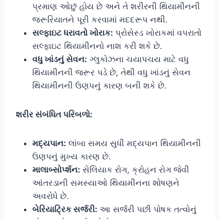
પ્રમાણ ઓછું હોય છે અને તે શરીરની થિયામીનની
જરૂરિયાતને પૂરી કરવામાં મદદરૂપ નથી.
સલ્ફાઇટ ધરાવતો ખોરાક:
પ્રોસેસ્ડ ખોરાકમાં વપરાતો
સલ્ફાઇટ થિયામીનનો નાશ કરી શકે છે.
વધુ ખાંડનું સેવન:
ગ્લુકોઝના ચયાપચય માટે વધુ
થિયામીનની જરૂર પડે છે, તેથી વધુ ખાંડનું સેવન
થિયામીનની ઉણપનું કારણ બની શકે છે.
શરીર સંબંધિત પરિબળો:
મદ્યપાન:
લાંબા સમય સુધી મદ્યપાન થિયામીનની
ઉણપનું મુખ્ય કારણ છે.
માલાબ્સોર્પ્શન:
સેલિયાક રોગ, ક્રોહન રોગ જેવી
આંતરડાની સમસ્યાઓ થિયામીનના શોષણને
અવરોધે છે.
બેરિયાટ્રિક સર્જરી:
આ સર્જરી પછી પોષક તત્વોનું