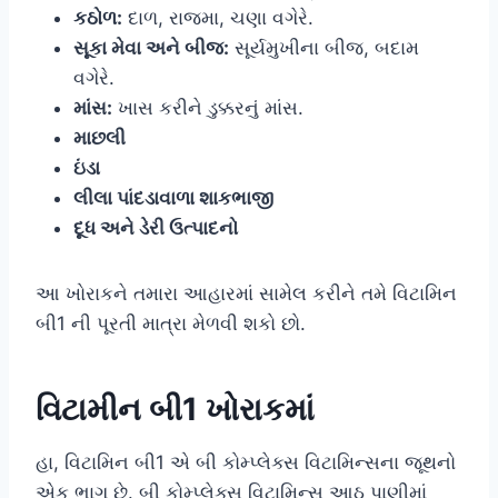
કઠોળ:
દાળ, રાજમા, ચણા વગેરે.
સૂકા મેવા અને બીજ:
સૂર્યમુખીના બીજ, બદામ
વગેરે.
માંસ:
ખાસ કરીને ડુક્કરનું માંસ.
માછલી
ઇંડા
લીલા પાંદડાવાળા શાકભાજી
દૂધ અને ડેરી ઉત્પાદનો
આ ખોરાકને તમારા આહારમાં સામેલ કરીને તમે વિટામિન
બી1 ની પૂરતી માત્રા મેળવી શકો છો.
વિટામીન બી1 ખોરાકમાં
હા, વિટામિન બી1 એ બી કોમ્પ્લેક્સ વિટામિન્સના જૂથનો
એક ભાગ છે. બી કોમ્પ્લેક્સ વિટામિન્સ આઠ પાણીમાં