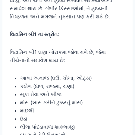
ઘટવું, અને ચેતા અને હૃદય સંબંધિત સમસ્યાઓનો
સમાવેશ થાય છે. ગંભીર કિસ્સાઓમાં, તે હૃદયની
નિષ્ફળતા અને મગજને નુકસાન પણ કરી શકે છે.
વિટામિન બી1 ના સ્ત્રોત:
વિટામિન બી1 ઘણા ખોરાકમાં જોવા મળે છે, જેમાં
નીચેનાનો સમાવેશ થાય છે:
આખા અનાજ (ઘઉં, ચોખા, ઓટ્સ)
કઠોળ (દાળ, રાજમા, ચણા)
સૂકા મેવા અને બીજ
માંસ (ખાસ કરીને ડુક્કરનું માંસ)
માછલી
ઇંડા
લીલા પાંદડાવાળા શાકભાજી
દૂધ અને ડેરી ઉત્પાદનો