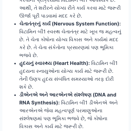
આથી, તે શરીરને યોગ્ય રીતે કાર્ય કરવા માટે જરૂરી
ઊર્જા પૂરી પાડવામાં મદદ કરે છે.
ચેતાતંત્રનું કાર્ય (Nervous System Function):
વિટામિન બી1 સ્વસ્થ ચેતાતંત્ર માટે ખૂબ જ મહત્વનું
છે. તે ચેતા કોષોના યોગ્ય વિકાસ અને કાર્યમાં મદદ
કરે છે. તે ચેતા સંકેતોના પ્રસારણમાં પણ ભૂમિકા
ભજવે છે.
હૃદયનું સ્વાસ્થ્ય (Heart Health):
વિટામિન બી1
હૃદયના સ્નાયુઓના યોગ્ય કાર્ય માટે જરૂરી છે.
તેની ઉણપ હૃદય સંબંધિત સમસ્યાઓ તરફ દોરી
શકે છે.
ડીએનએ અને આરએનએ સંશ્લેષણ (DNA and
RNA Synthesis):
વિટામિન બી1 ડીએનએ અને
આરએનએ જેવા મહત્વપૂર્ણ પરમાણુઓના
સંશ્લેષણમાં પણ ભૂમિકા ભજવે છે, જે કોષોના
વિકાસ અને કાર્ય માટે જરૂરી છે.