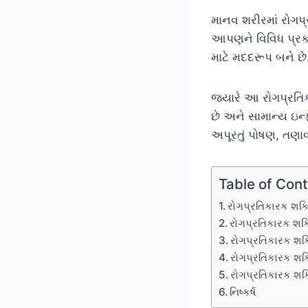
માનવ શરીરમાં રોગપ્
આપણને વિવિધ પ્રક
માટે મદદરૂપ બને છે
જ્યારે આ રોગપ્રતિ
છે અને સામાન્ય ઇ
અપૂરતું પોષણ, તણાવ
Table of Con
રોગપ્રતિકારક શક્તિ
રોગપ્રતિકારક શક્
રોગપ્રતિકારક શક
રોગપ્રતિકારક શક
રોગપ્રતિકારક શક્
નિષ્કર્ષ