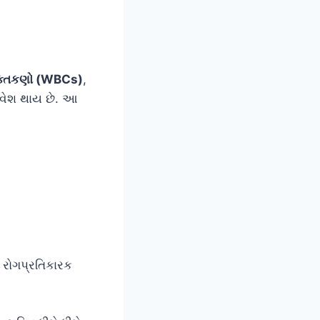
 રક્તકણો (WBCs)
,
વેશ થાય છે. આ
ે રોગપ્રતિકારક