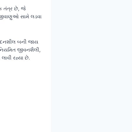
તંત્ર છે, જે
જીવાણુઓ સામે લડવા
સંવેદનશીલ બની જાય
અનિયમિત જીવનશૈલી,
લાવી રહ્યા છે.