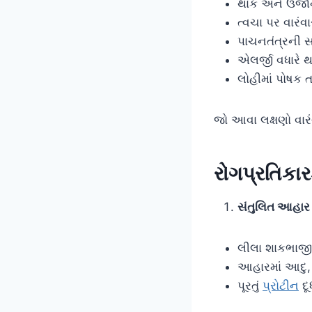
થાક અને ઉર્જ
ત્વચા પર વારંવ
પાચનતંત્રની સ
એલર્જી વધારે 
લોહીમાં પોષક ત
જો આવા લક્ષણો વાર
રોગપ્રતિકા
સંતુલિત આહાર
લીલા શાકભાજી,
આહારમાં આદુ,
પૂરતું
પ્રોટીન
દૂ