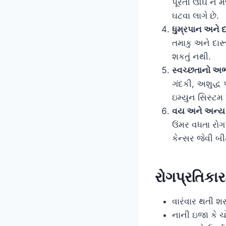
પૂરતી ઊંઘ ન મ
ઘટવા લાગે છે.
ધુમ્રપાન અને દ
તમાકુ અને દારૂ
શકતું નથી.
સ્વચ્છતાનો અ
ગંદકી, અશુદ્ધ
ઇમ્યુન સિસ્ટમ 
વય અને અન્ય
ઉંમર વધતા રોગ
કેન્સર જેવી બ
રોગપ્રતિકા
વારંવાર થતી શર
નાની ઇજા કે ચોટ