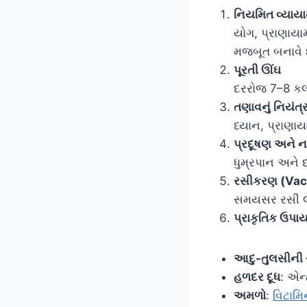
નિયમિત વ્યાય
યોગ, પ્રાણાયા
મજબૂત બનાવે છ
પૂરતી ઊંઘ
દરરોજ 7–8 કલા
તણાવનું નિયંત
ધ્યાન, પ્રાણાય
પ્રદૂષણ અને નશ
ધુમ્રપાન અને દ
રસીકરણ (Vac
સમયસર રસી લે
પ્રાકૃતિક ઉપા
આદુ-તુલસીની 
હળદર દૂધ
: એન્
અમળો
:
વિટામિ