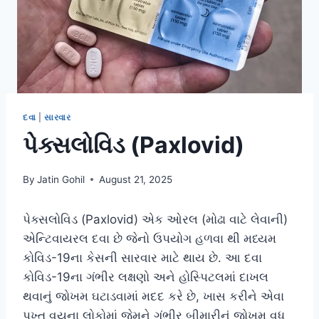
દવા
|
સારવાર
પેક્સલોવિડ (Paxlovid)
By
Jatin Gohil
August 21, 2025
પેક્સલોવિડ (Paxlovid) એક ઓરલ (મોઢા વાટે લેવાની)
એન્ટિવાયરલ દવા છે જેનો ઉપયોગ હળવા થી મધ્યમ
કોવિડ-19ના કેસની સારવાર માટે થાય છે. આ દવા
કોવિડ-19ના ગંભીર લક્ષણો અને હોસ્પિટલમાં દાખલ
થવાનું જોખમ ઘટાડવામાં મદદ કરે છે, ખાસ કરીને એવા
પુખ્ત વયના લોકોમાં જેમને ગંભીર બીમારીનું જોખમ વધુ