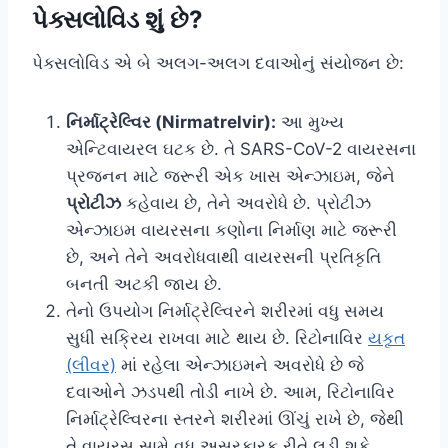
પેક્સલોવિડ શું છે?
પેક્સલોવિડ એ બે અલગ-અલગ દવાઓનું સંયોજન છે:
નિર્માટ્રેલ્વિર (Nirmatrelvir):
આ મુખ્ય
એન્ટિવાયરલ ઘટક છે. તે SARS-CoV-2 વાયરસના
પ્રજનન માટે જરૂરી એક ખાસ એન્ઝાઇમ, જેને
પ્રોટીઝ
કહેવાય છે, તેને અવરોધે છે. પ્રોટીઝ
એન્ઝાઇમ વાયરસના કણોના નિર્માણ માટે જરૂરી
છે, અને તેને અવરોધવાથી વાયરસની પ્રતિકૃતિ
બનતી અટકી જાય છે.
તેનો ઉપયોગ નિર્માટ્રેલ્વિરને શરીરમાં વધુ સમય
સુધી સક્રિય રાખવા માટે થાય છે. રિટોનાવિર
યકૃત
(લીવર)
માં રહેલા એન્ઝાઇમને અવરોધે છે જે
દવાઓને ઝડપથી તોડી નાખે છે. આમ, રિટોનાવિર
નિર્માટ્રેલ્વિરના સ્તરને શરીરમાં ઊંચું રાખે છે, જેથી
તે વાયરસ સામે વધુ અસરકારક રીતે લડી શકે.