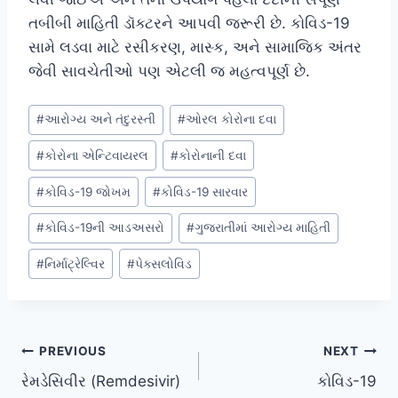
તબીબી માહિતી ડૉક્ટરને આપવી જરૂરી છે. કોવિડ-19
સામે લડવા માટે રસીકરણ, માસ્ક, અને સામાજિક અંતર
જેવી સાવચેતીઓ પણ એટલી જ મહત્વપૂર્ણ છે.
Post
#
આરોગ્ય અને તંદુરસ્તી
#
ઓરલ કોરોના દવા
Tags:
#
કોરોના એન્ટિવાયરલ
#
કોરોનાની દવા
#
કોવિડ-19 જોખમ
#
કોવિડ-19 સારવાર
#
કોવિડ-19ની આડઅસરો
#
ગુજરાતીમાં આરોગ્ય માહિતી
#
નિર્માટ્રેલ્વિર
#
પેક્સલોવિડ
Post
PREVIOUS
NEXT
રેમડેસિવીર (Remdesivir)
કોવિડ-19
navigation