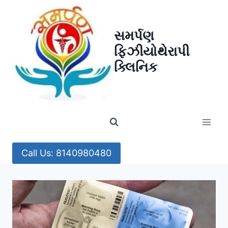
Skip
to
સમર્પણ
content
ફિઝીયોથેરાપી
ક્લિનિક
Call Us: 8140980480