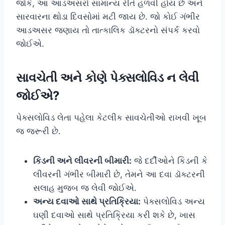
જોકે, આ આડઅસરો સામાન્ય રીતે હળવી હોય છે અને
સારવારના થોડા દિવસોમાં મટી જાય છે. જો કોઈ ગંભીર
આડઅસર જણાય તો તાત્કાલિક ડૉક્ટરનો સંપર્ક કરવો
જોઈએ.
સાવચેતી અને કોણે પેક્સલોવિડ ન લેવી
જોઈએ?
પેક્સલોવિડ લેતા પહેલા કેટલીક સાવચેતીઓ રાખવી ખૂબ
જ જરૂરી છે.
કિડની અને લીવરની બીમારી:
જે દર્દીઓને કિડની કે
લીવરની ગંભીર બીમારી છે, તેમને આ દવા ડૉક્ટરની
સલાહ મુજબ જ લેવી જોઈએ.
અન્ય દવાઓ સાથે પ્રતિક્રિયા:
પેક્સલોવિડ અન્ય
ઘણી દવાઓ સાથે પ્રતિક્રિયા કરી શકે છે, ખાસ