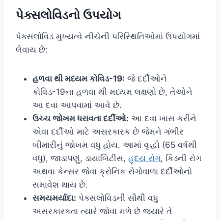
પેક્સલોવિડનો ઉપયોગ
પેક્સલોવિડ મુખ્યત્વે નીચેની પરિસ્થિતિઓમાં ઉપયોગમાં
લેવાય છે:
હળવા થી મધ્યમ કોવિડ-19:
જે દર્દીઓને
કોવિડ-19ના હળવા થી મધ્યમ લક્ષણો છે, તેઓને
આ દવા આપવામાં આવે છે.
ઉચ્ચ જોખમ ધરાવતા દર્દીઓ:
આ દવા ખાસ કરીને
એવા દર્દીઓ માટે અસરકારક છે જેમને ગંભીર
બીમારીનું જોખમ વધુ હોય. આમાં વૃદ્ધો (65 વર્ષથી
વધુ), જાડાપણું, ડાયાબિટીસ,
હૃદય રોગ
, કિડની રોગ
અથવા કેન્સર જેવા ક્રોનિક રોગોવાળા દર્દીઓનો
સમાવેશ થાય છે.
સમયમર્યાદા:
પેક્સલોવિડની સૌથી વધુ
અસરકારકતા ત્યારે જોવા મળે છે જ્યારે તે