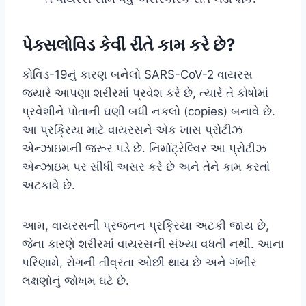
પેક્સલોવિડ કેવી રીતે કામ કરે છે?
કોવિડ-19નું કારણ બનેલો SARS-CoV-2 વાયરસ
જ્યારે આપણા શરીરમાં પ્રવેશ કરે છે, ત્યારે તે કોષોમાં
પ્રવેશીને પોતાની ઘણી બધી નકલો (copies) બનાવે છે.
આ પ્રક્રિયા માટે વાયરસને એક ખાસ પ્રોટીઝ
એન્ઝાઇમની જરૂર પડે છે. નિર્માટ્રેલ્વિર આ પ્રોટીઝ
એન્ઝાઇમ પર સીધી અસર કરે છે અને તેને કામ કરતાં
અટકાવે છે.
આમ, વાયરસની પ્રજનન પ્રક્રિયા અટકી જાય છે,
જેના કારણે શરીરમાં વાયરસની સંખ્યા વધતી નથી. આના
પરિણામે, રોગની તીવ્રતા ઓછી થાય છે અને ગંભીર
લક્ષણોનું જોખમ ઘટે છે.