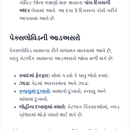
કોવિડ-19ના લક્ષણો શરૂ થયાના
પાંચ દિવસની
અંદર
લેવામાં આવે. આ દવા 5 દિવસના કોર્સ તરીકે
આપવામાં આવે છે.
પેક્સલોવિડની આડઅસરો
પેક્સલોવિડ સામાન્ય રીતે સલામત માનવામાં આવે છે,
પરંતુ કેટલીક સામાન્ય આડઅસરો જોવા મળી શકે છે:
સ્વાદમાં ફેરફાર:
મોંમાં કડવો કે ધાતુ જેવો સ્વાદ.
ઝાડા:
પેટમાં અસ્વસ્થતા અને ઝાડા.
સ્નાયુમાં દુખાવો
:
માથાનો દુખાવો, સ્નાયુ અને
સાંધામાં દુખાવો.
લોહીના દબાણમાં વધારો:
કેટલાક કિસ્સાઓમાં, બ્લડ
પ્રેશરમાં થોડો વધારો થઈ શકે છે.