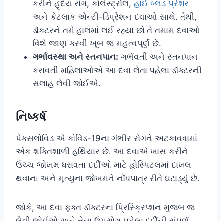
કરીને હૃદય રોગ, કોલેસ્ટ્રોલ,
હાઈ બ્લડ પ્રેશર
અને કેટલાક એન્ટી-ડિપ્રેશન દવાઓ સાથે. તેથી,
ડૉક્ટરને તમે હાલમાં લઈ રહ્યા છો તે તમામ દવાઓ
વિશે જાણ કરવી ખૂબ જ મહત્વપૂર્ણ છે.
ગર્ભાવસ્થા અને સ્તનપાન:
ગર્ભવતી અને સ્તનપાન
કરાવતી મહિલાઓએ આ દવા લેતા પહેલા ડૉક્ટરની
સલાહ લેવી જોઈએ.
નિષ્કર્ષ
પેક્સલોવિડ એ કોવિડ-19ના ગંભીર રોગને અટકાવવામાં
એક શક્તિશાળી હથિયાર છે. આ દવાએ ખાસ કરીને
ઉચ્ચ જોખમ ધરાવતા દર્દીઓ માટે હોસ્પિટલમાં દાખલ
થવાના અને મૃત્યુના જોખમને નોંધપાત્ર રીતે ઘટાડ્યું છે.
જોકે, આ દવા ફક્ત ડૉક્ટરના પ્રિસ્ક્રિપ્શન મુજબ જ
લેવી જોઈએ અને તેના ઉપયોગ પહેલા દર્દીની સંપૂર્ણ