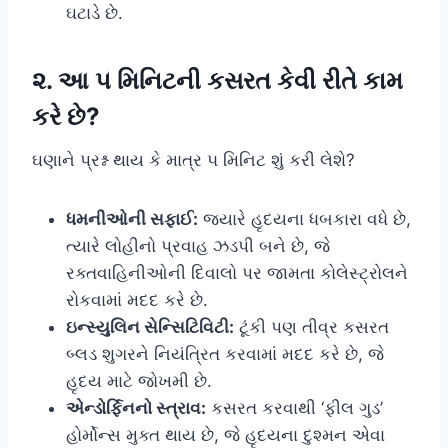
ઘટાડે છે.
૨. આ ૫ મિનિટની કસરત કેવી રીતે કામ
કરે છે?
ઘણાને પ્રશ્ન થાય કે માત્ર ૫ મિનિટ શું કરી લેશે?
ધમનીઓની સફાઈ:
જ્યારે હૃદયના ધબકારા વધે છે,
ત્યારે લોહીનો પ્રવાહ ઝડપી બને છે, જે
રક્તવાહિનીઓની દિવાલો પર જામતા કોલેસ્ટ્રોલને
રોકવામાં મદદ કરે છે.
ઇન્સ્યુલિન સેન્સિટિવિટી:
ટૂંકી પણ તીવ્ર કસરત
બ્લડ શુગરને નિયંત્રિત કરવામાં મદદ કરે છે, જે
હૃદય માટે જોખમી છે.
એન્ડોર્ફિનનો સ્ત્રાવ:
કસરત કરવાથી ‘ફીલ ગુડ’
હોર્મોન્સ મુક્ત થાય છે, જે હૃદયના દુશ્મન એવા