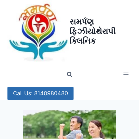
Skip
to
સમર્પણ
content
ફિઝીયોથેરાપી
ક્લિનિક
Call Us: 8140980480