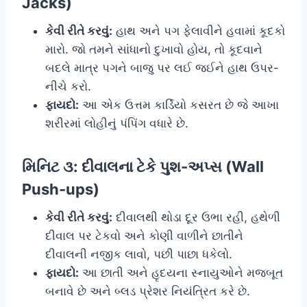
Jacks)
કેવી રીતે કરવું:
હાથ અને પગ ફેલાવીને હવામાં કૂદકો
મારો. જો તમને સાંધાનો દુખાવો હોય, તો કૂદવાને
બદલે માત્ર પગને બાજુ પર લઈ જઈને હાથ ઉપર-
નીચે કરો.
ફાયદો:
આ એક ઉત્તમ કાર્ડિયો કસરત છે જે આખા
શરીરમાં લોહીનું પંપિંગ વધારે છે.
મિનિટ ૩: દીવાલના ટેકે પુશ-અપ્સ (Wall
Push-ups)
કેવી રીતે કરવું:
દીવાલથી થોડા દૂર ઉભા રહી, હથેળી
દીવાલ પર ટેકવો અને કોણી વાળીને છાતીને
દીવાલની નજીક લાવો, પછી પાછા ધકેલો.
ફાયદો:
આ છાતી અને હૃદયના સ્નાયુઓને મજબૂત
બનાવે છે અને બ્લડ પ્રેશર નિયંત્રિત કરે છે.