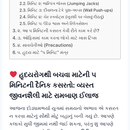
મિનિટ ૨: જમ્પિંગ જેક્સ (Jumping Jacks)
મિનિટ ૩: દીવાલના ટેકે પુશ-અપ્સ (Wall Push-ups)
મિનિટ ૪: ચેર સ્ક્વોટ્સ (ખુરશી પર બેસવું-ઉઠવું)
મિનિટ ૫: ઊંડા શ્વાસ અને રિલેક્સેશન
૨. આ ૫ મિનિટની કસરત કેવી રીતે કામ કરે છે?
૩. ઓફિસમાં કામ કરતા લોકો માટે ખાસ ટિપ્સ
૪. સાવચેતીઓ (Precautions)
૫. હૃદય માટે “૫ મિનિટ” મંત્ર
હૃદયરોગથી બચવા માટેની ૫
મિનિટની દૈનિક કસરતો: વ્યસ્ત
જીવનશૈલી માટે રામબાણ ઈલાજ
આજના દોડધામભર્યા યુગમાં સમયનો અભાવ એ કસરત
ન કરવા માટેનું સૌથી મોટું બહાનું બની ગયું છે. આપણે
કલાકો સુધી જીમમાં નથી જઈ શકતા, પરંતુ શું આપણે