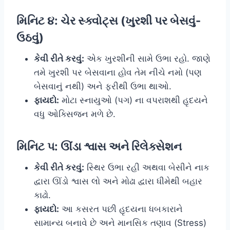
મિનિટ ૪: ચેર સ્ક્વોટ્સ (ખુરશી પર બેસવું-
ઉઠવું)
કેવી રીતે કરવું:
એક ખુરશીની સામે ઉભા રહો. જાણે
તમે ખુરશી પર બેસવાના હોવ તેમ નીચે નમો (પણ
બેસવાનું નથી) અને ફરીથી ઉભા થાઓ.
ફાયદો:
મોટા સ્નાયુઓ (પગ) ના વપરાશથી હૃદયને
વધુ ઓક્સિજન મળે છે.
મિનિટ ૫: ઊંડા શ્વાસ અને રિલેક્સેશન
કેવી રીતે કરવું:
સ્થિર ઉભા રહી અથવા બેસીને નાક
દ્વારા ઊંડો શ્વાસ લો અને મોઢા દ્વારા ધીમેથી બહાર
કાઢો.
ફાયદો:
આ કસરત પછી હૃદયના ધબકારાને
સામાન્ય બનાવે છે અને માનસિક તણાવ (Stress)