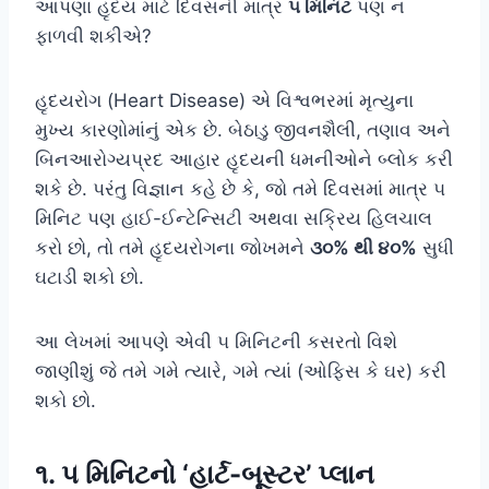
આપણા હૃદય માટે દિવસની માત્ર
૫ મિનિટ
પણ ન
ફાળવી શકીએ?
હૃદયરોગ (Heart Disease) એ વિશ્વભરમાં મૃત્યુના
મુખ્ય કારણોમાંનું એક છે. બેઠાડુ જીવનશૈલી, તણાવ અને
બિનઆરોગ્યપ્રદ આહાર હૃદયની ધમનીઓને બ્લોક કરી
શકે છે. પરંતુ વિજ્ઞાન કહે છે કે, જો તમે દિવસમાં માત્ર ૫
મિનિટ પણ હાઈ-ઈન્ટેન્સિટી અથવા સક્રિય હિલચાલ
કરો છો, તો તમે હૃદયરોગના જોખમને
૩૦% થી ૪૦%
સુધી
ઘટાડી શકો છો.
આ લેખમાં આપણે એવી ૫ મિનિટની કસરતો વિશે
જાણીશું જે તમે ગમે ત્યારે, ગમે ત્યાં (ઓફિસ કે ઘર) કરી
શકો છો.
૧. ૫ મિનિટનો ‘હાર્ટ-બૂસ્ટર’ પ્લાન