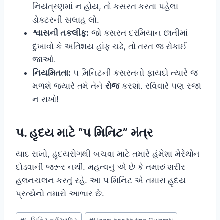
નિયંત્રણમાં ન હોય, તો કસરત કરતા પહેલા
ડોક્ટરની સલાહ લો.
શ્વાસની તકલીફ:
જો કસરત દરમિયાન છાતીમાં
દુખાવો કે અતિશય હાંફ ચઢે, તો તરત જ રોકાઈ
જાઓ.
નિયમિતતા:
૫ મિનિટની કસરતનો ફાયદો ત્યારે જ
મળશે જ્યારે તમે તેને
રોજ
કરશો. રવિવારે પણ રજા
ન રાખો!
૫. હૃદય માટે “૫ મિનિટ” મંત્ર
યાદ રાખો, હૃદયરોગથી બચવા માટે તમારે હંમેશા મેરેથોન
દોડવાની જરૂર નથી. મહત્વનું એ છે કે તમારું શરીર
હલનચલન કરતું રહે. આ ૫ મિનિટ એ તમારા હૃદય
પ્રત્યેનો તમારો આભાર છે.
Post