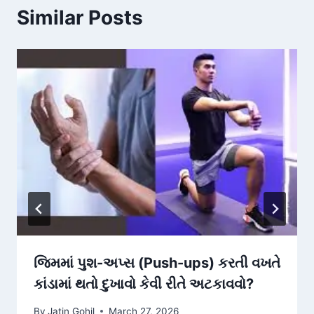
Similar Posts
જિમમાં પુશ-અપ્સ (Push-ups) કરતી વખતે
કાંડામાં થતો દુખાવો કેવી રીતે અટકાવવો?
By
Jatin Gohil
March 27, 2026