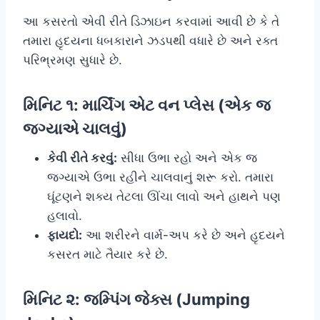
આ કસરતો એવી રીતે ડિઝાઇન કરવામાં આવી છે કે તે
તમારા હૃદયના ધબકારાને ઝડપથી વધારે છે અને રક્ત
પરિભ્રમણ સુધારે છે.
મિનિટ ૧: માર્ચિંગ એટ વન પ્લેસ (એક જ
જગ્યાએ ચાલવું)
કેવી રીતે કરવું:
સીધા ઉભા રહો અને એક જ
જગ્યાએ ઉભા રહીને ચાલવાનું શરૂ કરો. તમારા
ઘૂંટણને શક્ય તેટલા ઊંચા લાવો અને હાથને પણ
હલાવો.
ફાયદો:
આ શરીરને વાર્મ-અપ કરે છે અને હૃદયને
કસરત માટે તૈયાર કરે છે.
મિનિટ ૨: જમ્પિંગ જેક્સ (Jumping