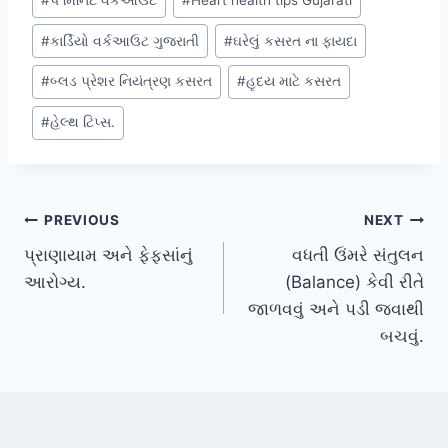
#
૫ મિનિટ વર્કઆઉટ
#
Heart health tips Gujarati
Tags:
#
કાર્ડિયો વર્કઆઉટ ગુજરાતી
#
ઘરેલું કસરત ના ફાયદા
#
બ્લડ પ્રેશર નિયંત્રણ કસરત
#
હૃદય માટે કસરત
#
હેલ્થ ટિપ્સ.
Post
PREVIOUS
NEXT
પ્રાણાયામ અને ફેફસાંનું
વધતી ઉંમરે સંતુલન
navigation
આરોગ્ય.
(Balance) કેવી રીતે
જાળવવું અને પડી જવાથી
બચવું.