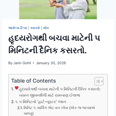
આરોગ્ય ટિપ્સ
|
કસરતો
|
યોગ
હૃદયરોગથી બચવા માટેની ૫
મિનિટની દૈનિક કસરતો.
By
Jatin Gohil
January 30, 2026
Table of Contents
હૃદયરોગથી બચવા માટેની ૫ મિનિટની દૈનિક કસરતો:
વ્યસ્ત જીવનશૈલી માટે રામબાણ ઈલાજ
૧. ૫ મિનિટનો ‘હાર્ટ-બૂસ્ટર’ પ્લાન
મિનિટ ૧: માર્ચિંગ એટ વન પ્લેસ (એક જ જગ્યાએ
ચાલવું)