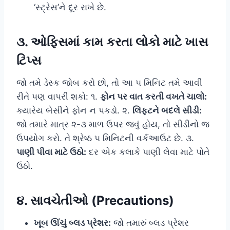
‘સ્ટ્રેસ’ને દૂર રાખે છે.
૩. ઓફિસમાં કામ કરતા લોકો માટે ખાસ
ટિપ્સ
જો તમે ડેસ્ક જોબ કરો છો, તો આ ૫ મિનિટ તમે આવી
રીતે પણ વાપરી શકો: ૧.
ફોન પર વાત કરતી વખતે ચાલો:
ક્યારેય બેસીને ફોન ન પકડો. ૨.
લિફ્ટને બદલે સીડી:
જો તમારે માત્ર ૨-૩ માળ ઉપર જવું હોય, તો સીડીનો જ
ઉપયોગ કરો. તે શ્રેષ્ઠ ૫ મિનિટની વર્કઆઉટ છે. ૩.
પાણી પીવા માટે ઉઠો:
દર એક કલાકે પાણી લેવા માટે પોતે
ઉઠો.
૪. સાવચેતીઓ (Precautions)
ખૂબ ઊંચું બ્લડ પ્રેશર:
જો તમારું બ્લડ પ્રેશર