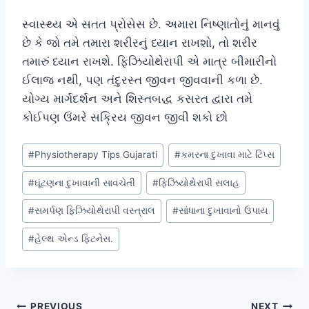
સ્વાસ્થ્ય એ સતત પ્રોસેસ છે. અમારા નિષ્ણાતોનું માનવું
છે કે જો તમે તમારા શરીરનું ધ્યાન રાખશો, તો શરીર
તમારું ધ્યાન રાખશે. ફિઝિયોથેરાપી એ માત્ર બીમારીનો
ઈલાજ નથી, પણ તંદુરસ્ત જીવન જીવવાની કળા છે.
યોગ્ય માર્ગદર્શન અને શિસ્તબદ્ધ કસરત દ્વારા તમે
કોઈપણ ઉંમરે સક્રિય જીવન જીવી શકો છો
Post
#
Physiotherapy Tips Gujarati
#
કમરના દુખાવા માટે ટિપ્સ
Tags:
#
ઘૂંટણના દુખાવાની સાવચેતી
#
ફિઝિયોથેરાપી સલાહ
#
સમર્પણ ફિઝિયોથેરાપી વસ્ત્રાલ
#
સાંધાના દુખાવાનો ઉપાય
#
હેલ્થ એન્ડ ફિટનેસ.
PREVIOUS
NEXT