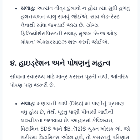
સલાહ:
અત્યંત તીવ્ર દુખાવો ન હોય ત્યાં સુધી હળવું
હલનચલન ચાલુ રાખવું જોઈએ. સાવ બેડ-રેસ્ટ
લેવાથી સાંધા જકડાઈ જાય છે. યોગ્ય
ફિઝિયોથેરાપિસ્ટની સલાહ મુજબ ‘રેન્જ ઓફ
મોશન’ એક્સરસાઇઝ શરૂ કરવી જોઈએ.
૪. હાઇડ્રેશન અને પોષણનું મહત્વ
સાંધાના સ્વાસ્થ્ય માટે માત્ર કસરત પૂરતી નથી, આંતરિક
પોષણ પણ જરૂરી છે.
સલાહ:
મણકાની ગાદી (Disc) માં પાણીનું પ્રમાણ
વધુ હોય છે, તેથી પૂરતું પાણી પીવાથી ગાદીની
લવચીકતા જળવાય છે. આહારમાં કેલ્શિયમ,
વિટામિન $D$ અને $B_{12}$ યુક્ત ખોરાક લો. જો
શરીરમાં વિટામિન્સ ઓછા હશે, તો કસરતનું પરિણામ