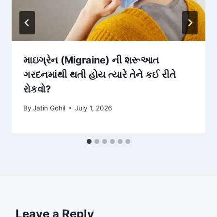
માઇગ્રેન (Migraine) ની શરૂઆત
ગરદનમાંથી થતી હોય ત્યારે તેને કઈ રીતે
રોકવો?
By
Jatin Gohil
July 1, 2026
Leave a Reply