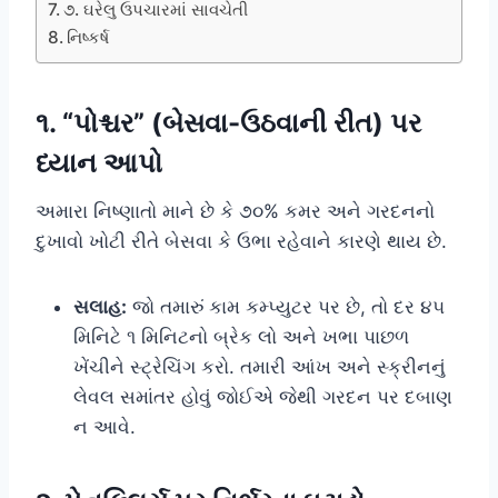
૭. ઘરેલુ ઉપચારમાં સાવચેતી
નિષ્કર્ષ
૧. “પોશ્ચર” (બેસવા-ઉઠવાની રીત) પર
ધ્યાન આપો
અમારા નિષ્ણાતો માને છે કે ૭૦% કમર અને ગરદનનો
દુખાવો ખોટી રીતે બેસવા કે ઉભા રહેવાને કારણે થાય છે.
સલાહ:
જો તમારું કામ કમ્પ્યુટર પર છે, તો દર ૪૫
મિનિટે ૧ મિનિટનો બ્રેક લો અને ખભા પાછળ
ખેંચીને સ્ટ્રેચિંગ કરો. તમારી આંખ અને સ્ક્રીનનું
લેવલ સમાંતર હોવું જોઈએ જેથી ગરદન પર દબાણ
ન આવે.