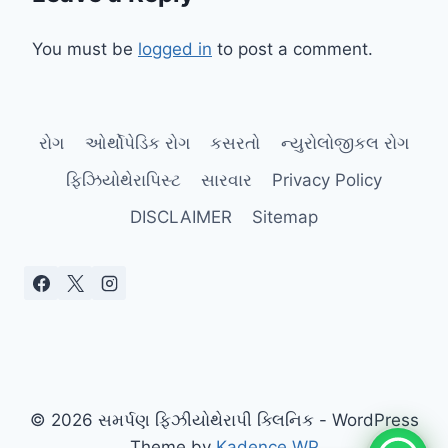
You must be
logged in
to post a comment.
રોગ
ઓર્થોપેડિક રોગ
કસરતો
ન્યુરોલોજીકલ રોગ
ફિઝિયોથેરાપિસ્ટ
સારવાર
Privacy Policy
DISCLAIMER
Sitemap
© 2026 સમર્પણ ફિઝીયોથેરાપી ક્લિનિક - WordPress
Theme by
Kadence WP