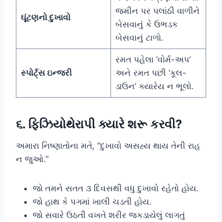
જમીન પર પલાંઠી વાળીને
ઘૂંટણનો દુખાવો
બેસવાનું કે ઉભડક
બેસવાનું ટાળો.
રમત પહેલા ‘વોર્મ-અપ’
સ્પોર્ટ્સ ઇન્જરી
અને રમત પછી ‘કૂલ-
ડાઉન’ ક્યારેય ન ભૂલો.
૬. ફિઝિયોથેરાપી ક્યારે શરૂ કરવી?
અમારા નિષ્ણાતોના મતે, “દુખાવો અસહ્ય થાય તેની રાહ
ન જુઓ.”
જો તમને સતત ૩ દિવસથી વધુ દુખાવો રહેતો હોય.
જો હાથ કે પગમાં ખાલી ચડતી હોય.
જો સવારે ઉઠતી વખતે શરીર જકડાયેલું લાગતું