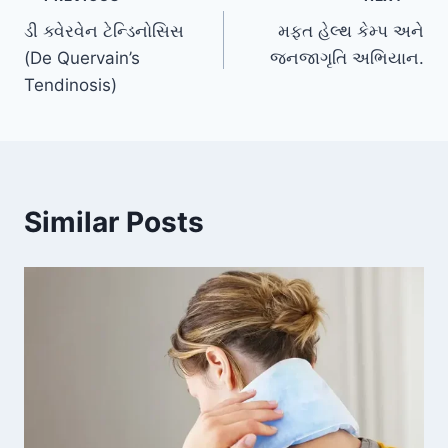
Post
ડી ક્વેરવેન ટેન્ડિનોસિસ
મફત હેલ્થ કેમ્પ અને
navigation
(De Quervain’s
જનજાગૃતિ અભિયાન.
Tendinosis)
Similar Posts