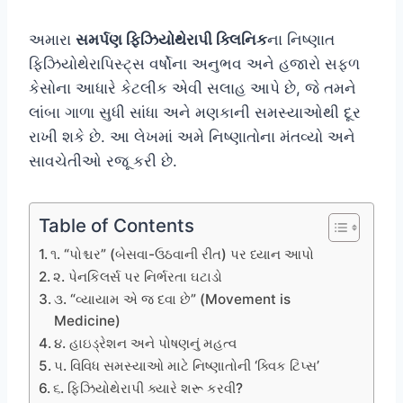
અમારા
સમર્પણ ફિઝિયોથેરાપી ક્લિનિક
ના નિષ્ણાત
ફિઝિયોથેરાપિસ્ટ્સ વર્ષોના અનુભવ અને હજારો સફળ
કેસોના આધારે કેટલીક એવી સલાહ આપે છે, જે તમને
લાંબા ગાળા સુધી સાંધા અને મણકાની સમસ્યાઓથી દૂર
રાખી શકે છે. આ લેખમાં અમે નિષ્ણાતોના મંતવ્યો અને
સાવચેતીઓ રજૂ કરી છે.
Table of Contents
૧. “પોશ્ચર” (બેસવા-ઉઠવાની રીત) પર ધ્યાન આપો
૨. પેનકિલર્સ પર નિર્ભરતા ઘટાડો
૩. “વ્યાયામ એ જ દવા છે” (Movement is
Medicine)
૪. હાઇડ્રેશન અને પોષણનું મહત્વ
૫. વિવિધ સમસ્યાઓ માટે નિષ્ણાતોની ‘ક્વિક ટિપ્સ’
૬. ફિઝિયોથેરાપી ક્યારે શરૂ કરવી?