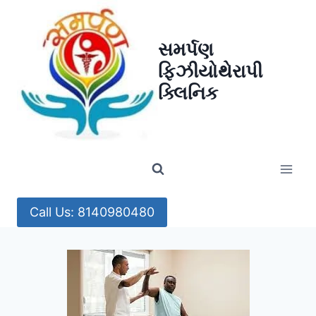
Skip
to
સમર્પણ
content
ફિઝીયોથેરાપી
ક્લિનિક
Call Us: 8140980480