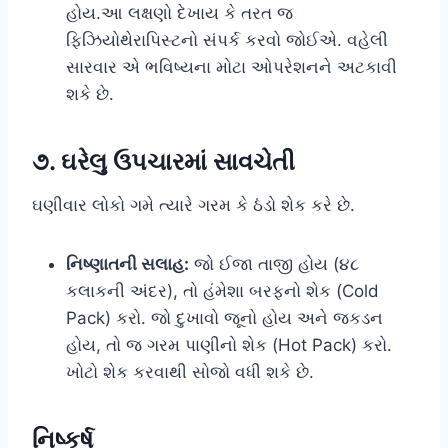
હોય.આ લક્ષણો દેખાય કે તરત જ
ફિઝિયોથેરાપિસ્ટનો સંપર્ક કરવો જોઈએ. વહેલી
સારવાર એ ભવિષ્યના મોટા ઓપરેશનને અટકાવી
શકે છે.
૭. ઘરેલુ ઉપચારમાં સાવચેતી
ઘણીવાર લોકો ગમે ત્યારે ગરમ કે ઠંડો શેક કરે છે.
નિષ્ણાતની સલાહ:
જો ઈજા તાજી હોય (૪૮
કલાકની અંદર), તો હંમેશા બરફનો શેક (Cold
Pack) કરો. જો દુખાવો જૂનો હોય અને જકડન
હોય, તો જ ગરમ પાણીનો શેક (Hot Pack) કરો.
ખોટો શેક કરવાથી સોજો વધી શકે છે.
નિષ્કર્ષ