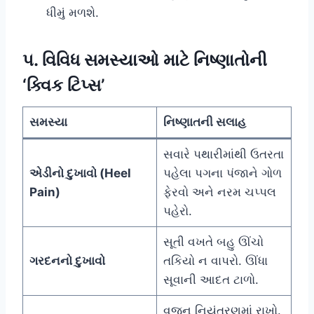
ધીમું મળશે.
૫. વિવિધ સમસ્યાઓ માટે નિષ્ણાતોની
‘ક્વિક ટિપ્સ’
સમસ્યા
નિષ્ણાતની સલાહ
સવારે પથારીમાંથી ઉતરતા
એડીનો દુખાવો (Heel
પહેલા પગના પંજાને ગોળ
Pain)
ફેરવો અને નરમ ચપ્પલ
પહેરો.
સૂતી વખતે બહુ ઊંચો
ગરદનનો દુખાવો
તકિયો ન વાપરો. ઊંધા
સૂવાની આદત ટાળો.
વજન નિયંત્રણમાં રાખો.