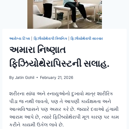
આરોગ્ય ટિપ્સ
|
ફિઝીયોથેરાપી ક્લિનિક
|
ફિઝીયોથેરાપી સારવાર
અમારા નિષ્ણાત
ફિઝિયોથેરાપિસ્ટની સલાહ.
By
Jatin Gohil
February 21, 2026
શરીરના સાંધા અને સ્નાયુઓનો દુખાવો માત્ર શારીરિક
પીડા જ નથી લાવતો, પણ તે આપણી કાર્યક્ષમતા અને
આત્મવિશ્વાસને પણ અસર કરે છે. જ્યારે દવાઓ હંગામી
આરામ આપે છે, ત્યારે ફિઝિયોથેરાપી મૂળ કારણ પર કામ
કરીને કાયમી ઉકેલ લાવે છે.