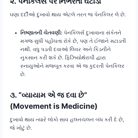
૨. પેનકિલર્સ પર નિર્ભરતા ઘટાડો
ઘણા દર્દીઓ દુખાવો થાય એટલે તરત જ પેનકિલર લે છે.
નિષ્ણાતની ચેતવણી:
પેનકિલર્સ દુખાવાના સંકેતને
મગજ સુધી પહોંચતા રોકે છે, પણ તે ઈજાને મટાડતી
નથી. વધુ પડતી દવાઓ લિવર અને કિડનીને
નુકસાન કરી શકે છે. ફિઝિયોથેરાપી દ્વારા
સ્નાયુઓને મજબૂત કરવા એ જ કુદરતી પેનકિલર
છે.
૩. “વ્યાયામ એ જ દવા છે”
(Movement is Medicine)
દુખાવો થાય ત્યારે લોકો સાવ હલનચલન બંધ કરી દે છે,
જે ખોટું છે.