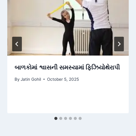
બાળકોમાં શ્વાસની સમસ્યામાં ફિઝિયોથેરાપી
By
Jatin Gohil
October 5, 2025