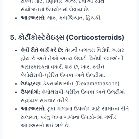
રોકવા માટે, ઘણીવાર અન્ય દવાઓ સાથે
સંયોજનમાં ઉપયોગમાં લેવાય છે.
આડઅસરો:
થાક, કબજિયાત, હિચકી.
5. કોર્ટીકોસ્ટેરોઇડ્સ (Corticosteroids)
કેવી રીતે કાર્ય કરે છે:
તેમની બળતરા વિરોધી અસર
હોય છે અને તેઓ અન્ય ઉલટી વિરોધી દવાઓની
અસરકારકતા વધારી શકે છે, ખાસ કરીને
કેમોથેરાપી-પ્રેરિત ઉબકા અને ઉલટીમાં.
ઉદાહરણ:
ડેક્સામેથાસોન (Dexamethasone).
ઉપયોગો:
કેમોથેરાપી-પ્રેરિત ઉબકા અને ઉલટીમાં
સહાયક સારવાર તરીકે.
આડઅસરો:
ટૂંકા ગાળાના ઉપયોગ માટે સામાન્ય રીતે
સલામત, પરંતુ લાંબા ગાળાના ઉપયોગમાં ગંભીર
આડઅસરો થઈ શકે છે.