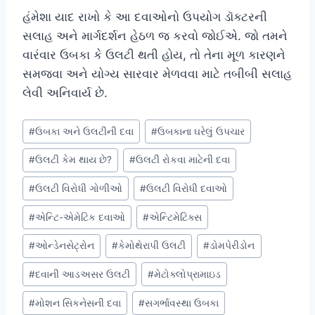
હંમેશા યાદ રાખો કે આ દવાઓનો ઉપયોગ ડૉક્ટરની
સલાહ અને માર્ગદર્શન હેઠળ જ કરવો જોઈએ. જો તમને
વારંવાર ઉબકા કે ઉલટી થતી હોય, તો તેના મૂળ કારણને
સમજવા અને યોગ્ય સારવાર મેળવવા માટે તબીબી સલાહ
લેવી અનિવાર્ય છે.
Post
#
ઉબકા અને ઉલટીની દવા
#
ઉબકાના ઘરેલું ઉપચાર
Tags:
#
ઉલટી કેમ થાય છે?
#
ઉલટી રોકવા માટેની દવા
#
ઉલટી વિરોધી ગોળીઓ
#
ઉલટી વિરોધી દવાઓ
#
એન્ટિ-એમેટિક દવાઓ
#
એન્ટિમેટિક્સ
#
ઓન્ડેનસેટ્રોન
#
કેમોથેરાપી ઉલટી
#
ડોમપેરીડોન
#
દવાની આડઅસર ઉલટી
#
મેટોક્લોપ્રામાઇડ
#
મોશન સિકનેસની દવા
#
સગર્ભાવસ્થા ઉબકા