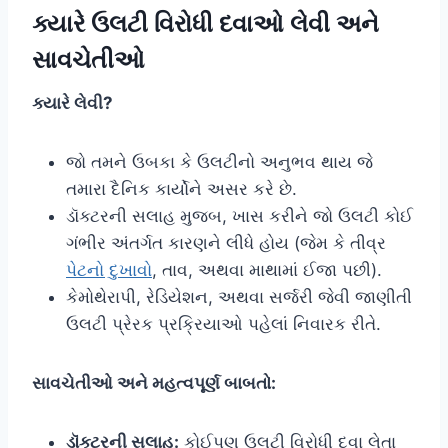
ક્યારે ઉલટી વિરોધી દવાઓ લેવી અને
સાવચેતીઓ
ક્યારે લેવી?
જો તમને ઉબકા કે ઉલટીનો અનુભવ થાય જે
તમારા દૈનિક કાર્યોને અસર કરે છે.
ડૉક્ટરની સલાહ મુજબ, ખાસ કરીને જો ઉલટી કોઈ
ગંભીર અંતર્ગત કારણને લીધે હોય (જેમ કે તીવ્ર
પેટનો દુખાવો
, તાવ, અથવા માથામાં ઈજા પછી).
કેમોથેરાપી, રેડિયેશન, અથવા સર્જરી જેવી જાણીતી
ઉલટી પ્રેરક પ્રક્રિયાઓ પહેલાં નિવારક રીતે.
સાવચેતીઓ અને મહત્વપૂર્ણ બાબતો:
ડૉક્ટરની સલાહ:
કોઈપણ ઉલટી વિરોધી દવા લેતા