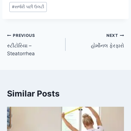
#
સર્જરી પછી ઉલટી
Post
PREVIOUS
NEXT
સ્ટીટોરિયા –
હોર્મોનલ ફેરફારો
navigation
Steatorrhea
Similar Posts