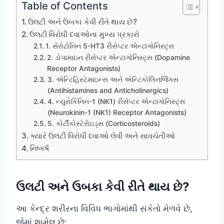
Table of Contents
ઉલટી અને ઉબકા કેવી રીતે થાય છે?
ઉલટી વિરોધી દવાઓના મુખ્ય પ્રકારો
1. સેરોટોનિન 5-HT3 રીસેપ્ટર એન્ટાગોનિસ્ટ્સ
2. ડોપામાઇન રીસેપ્ટર એન્ટાગોનિસ્ટ્સ (Dopamine
Receptor Antagonists)
3. એન્ટિહિસ્ટેમાઇન્સ અને એન્ટિકોલિનર્જિક્સ
(Antihistamines and Anticholinergics)
4. ન્યુરોકિનિન-1 (NK1) રીસેપ્ટર એન્ટાગોનિસ્ટ્સ
(Neurokinin-1 (NK1) Receptor Antagonists)
5. કોર્ટીકોસ્ટેરોઇડ્સ (Corticosteroids)
ક્યારે ઉલટી વિરોધી દવાઓ લેવી અને સાવચેતીઓ
નિષ્કર્ષ
ઉલટી અને ઉબકા કેવી રીતે થાય છે?
આ કેન્દ્ર શરીરના વિવિધ ભાગોમાંથી સંકેતો મેળવે છે,
જેમાં શામેલ છે: