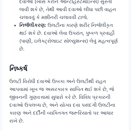
દવાઓ (ખાસ કરીને એન્ટિહિસ્ટેમાઇન્સ) સુસ્તી
લાવી શકે છે, તેથી આવી દવાઓ લીધા પછી વાહન
ચલાવવું કે મશીનરી ચલાવવી ટાળો.
નિર્જલીકરણ:
ઉલટીના કારણે શરીર નિર્જલીકૃત
થઈ શકે છે. દવાઓ લેવા ઉપરાંત, પુષ્કળ પ્રવાહી
(પાણી, ઇલેક્ટ્રોલાઇટ સોલ્યુશન્સ) લેવું મહત્વપૂર્ણ
છે.
નિષ્કર્ષ
ઉલટી વિરોધી દવાઓ ઉબકા અને ઉલટીથી રાહત
આપવામાં ખૂબ જ અસરકારક સાબિત થઈ શકે છે, જે
જીવનની ગુણવત્તામાં સુધારો કરે છે. વિવિધ પ્રકારની
દવાઓ ઉપલબ્ધ છે, અને યોગ્ય દવા પસંદગી ઉલટીના
કારણ અને દર્દીની વ્યક્તિગત જરૂરિયાતો પર આધાર
રાખે છે.