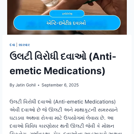
દવા
|
સારવાર
ઉલટી વિરોધી દવાઓ (Anti-
emetic Medications)
By
Jatin Gohil
September 6, 2025
ઉલટી વિરોધી દવાઓ (Anti-emetic Medications)
એવી દવાઓ છે જે ઊલટી અને માથાકૂટની સમસ્યાને
ઘટાડવા અથવા રોકવા માટે ઉપયોગમાં લેવાય છે. આ
દવાઓ વિવિધ કારણોસર થતી ઊલટી જેવી કે મોશન