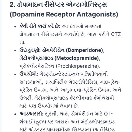
2. ડોપામાઇન રીસેપ્ટર એન્ટાગોનિસ્ટ્સ
(Dopamine Receptor Antagonists)
કેવી રીતે કાર્ય કરે છે:
આ દવાઓ મગજમાં
ડોપામાઇન રીસેપ્ટર્સને અવરોધે છે, ખાસ કરીને CTZ
માં.
ઉદાહરણો:
ડોમપેરીડોન (Domperidone)
,
મેટોક્લોપ્રામાઇડ (Metoclopramide)
,
પ્રોક્લોરપેરાઝિન (Prochlorperazine).
ઉપયોગો:
ગેસ્ટ્રોઇન્ટેસ્ટાઇનલ ગતિશીલતાની
સમસ્યાઓ, ડાયાબિટીક ગેસ્ટ્રોપેરેસિસ, માઇગ્રેન-
પ્રેરિત ઉબકા, અને અમુક દવા-પ્રેરિત ઉબકા અને
ઉલટી. મેટોક્લોપ્રામાઇડ કેટલીકવાર કેમોથેરાપી
માટે પણ ઉપયોગમાં લેવાય છે.
આડઅસરો:
સુસ્તી, થાક, ડોમપેરીડોન માટે QT-
લંબાઈ (હૃદય પર અસર) અને મેટોક્લોપ્રામાઇડ
માટે એક્સ્ટ્રાપાયરામીડલ સિમ્પ્ટમ્સ (અનૈચ્છિક