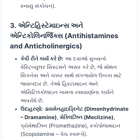
સ્નાયુ સંકોચન).
3. એન્ટિહિસ્ટેમાઇન્સ અને
એન્ટિકોલિનર્જિક્સ (Antihistamines
and Anticholinergics)
કેવી રીતે કાર્ય કરે છે:
આ દવાઓ મુખ્યત્વે
વેસ્ટિબ્યુલર સિસ્ટમને અસર કરે છે, જે મોશન
સિકનેસ અને ચક્કર સાથે સંકળાયેલ ઉબકા માટે
જવાબદાર છે. તેઓ હિસ્ટામાઇન અને
એસિટિલકોલાઇન નામના રસાયણોના કાર્યને
અવરોધે છે.
ઉદાહરણો:
ડાયમેનહાઇડ્રિનેટ (Dimenhydrinate
– Dramamine)
,
મેક્લિઝિન (Meclizine)
,
પ્રોમેથાઝિન (Promethazine), સ્કોપોલામાઇન
(Scopolamine – પેચ સ્વરૂપે).