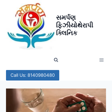
Skip
to
સમર્પણ
content
ફિઝીયોથેરાપી
ક્લિનિક
Call Us: 8140980480