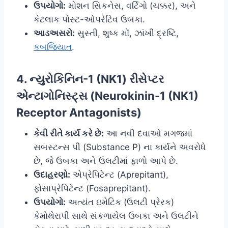
ઉપયોગો:
મોશન સિકનેસ, વર્ટિગો (ચક્કર), અને
કેટલાક પોસ્ટ-ઓપરેટિવ ઉબકા.
આડઅસરો:
સુસ્તી, શુષ્ક મોં, ઝાંખી દ્રષ્ટિ,
કબજિયાત
.
4. ન્યુરોકિનિન-1 (NK1) રીસેપ્ટર
એન્ટાગોનિસ્ટ્સ (Neurokinin-1 (NK1)
Receptor Antagonists)
કેવી રીતે કાર્ય કરે છે:
આ નવી દવાઓ મગજમાં
સબસ્ટન્સ પી (Substance P) ના કાર્યને અવરોધે
છે, જે ઉબકા અને ઉલટીમાં ફાળો આપે છે.
ઉદાહરણો:
એપ્રેપિટેન્ટ (Aprepitant),
ફોસાપ્રેપિટેન્ટ (Fosaprepitant).
ઉપયોગો:
અત્યંત ઇમેટિક (ઉલટી પ્રેરક)
કેમોથેરાપી સાથે સંકળાયેલ ઉબકા અને ઉલટીને