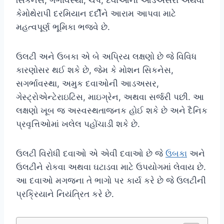
સિકનેસ, ગર્ભાવસ્થા, ચેપ, દવાઓના આડઅસરો અથવા
કેમોથેરાપી દરમિયાન દર્દીને આરામ આપવા માટે
મહત્વપૂર્ણ ભૂમિકા ભજવે છે.
ઉલટી અને ઉબકા એ બે અપ્રિય લક્ષણો છે જે વિવિધ
કારણોસર થઈ શકે છે, જેમ કે મોશન સિકનેસ,
સગર્ભાવસ્થા, અમુક દવાઓની આડઅસર,
ગેસ્ટ્રોએન્ટેરાઇટિસ, માઇગ્રેન, અથવા સર્જરી પછી. આ
લક્ષણો ખૂબ જ અસ્વસ્થતાજનક હોઈ શકે છે અને દૈનિક
પ્રવૃત્તિઓમાં ખલેલ પહોંચાડી શકે છે.
ઉલટી વિરોધી દવાઓ એ એવી દવાઓ છે જે
ઉબકા
અને
ઉલટીને રોકવા અથવા ઘટાડવા માટે ઉપયોગમાં લેવાય છે.
આ દવાઓ મગજના તે ભાગો પર કાર્ય કરે છે જે ઉલટીની
પ્રક્રિયાને નિયંત્રિત કરે છે.