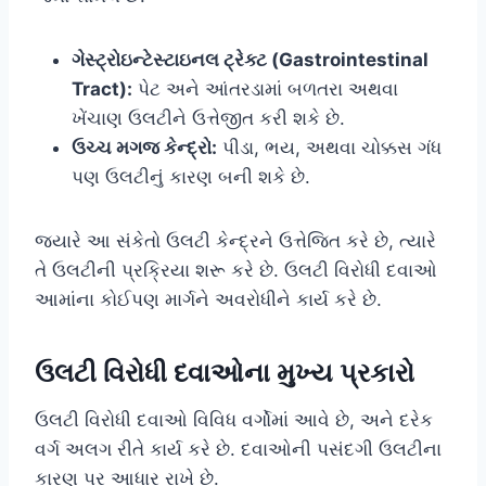
ગેસ્ટ્રોઇન્ટેસ્ટાઇનલ ટ્રેક્ટ (Gastrointestinal
Tract):
પેટ અને આંતરડામાં બળતરા અથવા
ખેંચાણ ઉલટીને ઉત્તેજીત કરી શકે છે.
ઉચ્ચ મગજ કેન્દ્રો:
પીડા, ભય, અથવા ચોક્કસ ગંધ
પણ ઉલટીનું કારણ બની શકે છે.
જ્યારે આ સંકેતો ઉલટી કેન્દ્રને ઉત્તેજિત કરે છે, ત્યારે
તે ઉલટીની પ્રક્રિયા શરૂ કરે છે. ઉલટી વિરોધી દવાઓ
આમાંના કોઈપણ માર્ગને અવરોધીને કાર્ય કરે છે.
ઉલટી વિરોધી દવાઓના મુખ્ય પ્રકારો
ઉલટી વિરોધી દવાઓ વિવિધ વર્ગોમાં આવે છે, અને દરેક
વર્ગ અલગ રીતે કાર્ય કરે છે. દવાઓની પસંદગી ઉલટીના
કારણ પર આધાર રાખે છે.