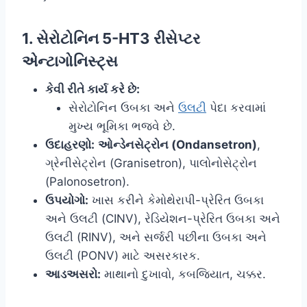
1. સેરોટોનિન 5-HT3 રીસેપ્ટર
એન્ટાગોનિસ્ટ્સ
કેવી રીતે કાર્ય કરે છે:
સેરોટોનિન ઉબકા અને
ઉલટી
પેદા કરવામાં
મુખ્ય ભૂમિકા ભજવે છે.
ઉદાહરણો:
ઓન્ડેનસેટ્રોન (Ondansetron)
,
ગ્રેનીસેટ્રોન (Granisetron), પાલોનોસેટ્રોન
(Palonosetron).
ઉપયોગો:
ખાસ કરીને કેમોથેરાપી-પ્રેરિત ઉબકા
અને ઉલટી (CINV), રેડિયેશન-પ્રેરિત ઉબકા અને
ઉલટી (RINV), અને સર્જરી પછીના ઉબકા અને
ઉલટી (PONV) માટે અસરકારક.
આડઅસરો:
માથાનો દુખાવો, કબજિયાત, ચક્કર.