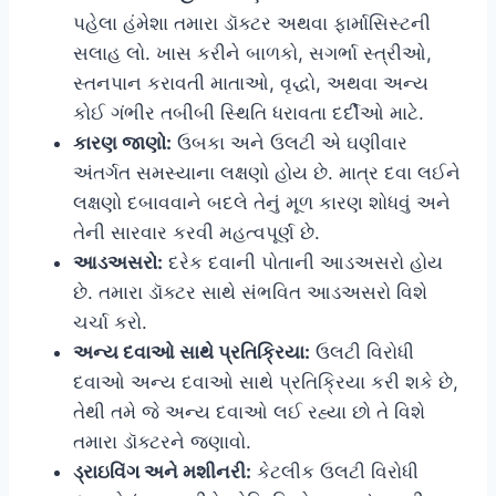
પહેલા હંમેશા તમારા ડૉક્ટર અથવા ફાર્માસિસ્ટની
સલાહ લો. ખાસ કરીને બાળકો, સગર્ભા સ્ત્રીઓ,
સ્તનપાન કરાવતી માતાઓ, વૃદ્ધો, અથવા અન્ય
કોઈ ગંભીર તબીબી સ્થિતિ ધરાવતા દર્દીઓ માટે.
કારણ જાણો:
ઉબકા અને ઉલટી એ ઘણીવાર
અંતર્ગત સમસ્યાના લક્ષણો હોય છે. માત્ર દવા લઈને
લક્ષણો દબાવવાને બદલે તેનું મૂળ કારણ શોધવું અને
તેની સારવાર કરવી મહત્વપૂર્ણ છે.
આડઅસરો:
દરેક દવાની પોતાની આડઅસરો હોય
છે. તમારા ડૉક્ટર સાથે સંભવિત આડઅસરો વિશે
ચર્ચા કરો.
અન્ય દવાઓ સાથે પ્રતિક્રિયા:
ઉલટી વિરોધી
દવાઓ અન્ય દવાઓ સાથે પ્રતિક્રિયા કરી શકે છે,
તેથી તમે જે અન્ય દવાઓ લઈ રહ્યા છો તે વિશે
તમારા ડૉક્ટરને જણાવો.
ડ્રાઇવિંગ અને મશીનરી:
કેટલીક ઉલટી વિરોધી